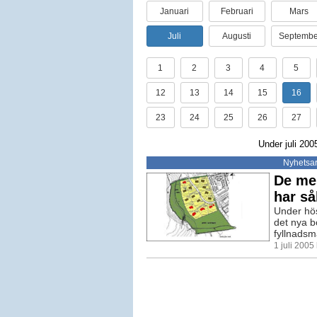
Januari
Februari
Mars
Juli
Augusti
Septembe
1
2
3
4
5
12
13
14
15
16
23
24
25
26
27
Under juli 200
Nyhetsar
De mes
har så
Under hös
det nya b
fyllnadsm
1 juli 200