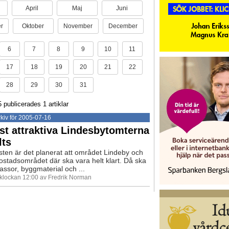
April
Maj
Juni
r
Oktober
November
December
6
7
8
9
10
11
17
18
19
20
21
22
28
29
30
31
5 publicerades 1 artiklar
kiv för 2005-07-16
t attraktiva Lindesbytomterna
lts
ten är det planerat att området Lindeby och
ostadsområdet där ska vara helt klart. Då ska
assor, byggmaterial och ...
5 klockan 12:00 av Fredrik Norman