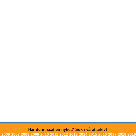
Har du missat en nyhet? Sök i vårat arkiv!
5
2006
2007
2008
2009
2010
2011
2012
2013
2014
2015
2016
2017
2018
2019