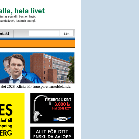
ntakt
Sök