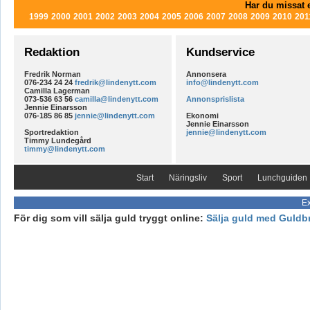
Har du missat e
1999
2000
2001
2002
2003
2004
2005
2006
2007
2008
2009
2010
201
Redaktion
Kundservice
Fredrik Norman
Annonsera
076-234 24 24
fredrik@lindenytt.com
info@lindenytt.com
Camilla Lagerman
073-536 63 56
camilla@lindenytt.com
Annonsprislista
Jennie Einarsson
076-185 86 85
jennie@lindenytt.com
Ekonomi
Jennie Einarsson
Sportredaktion
jennie@lindenytt.com
Timmy Lundegård
timmy@lindenytt.com
Start
Näringsliv
Sport
Lunchguiden
Ex
För dig som vill sälja guld tryggt online:
Sälja guld med Guldb