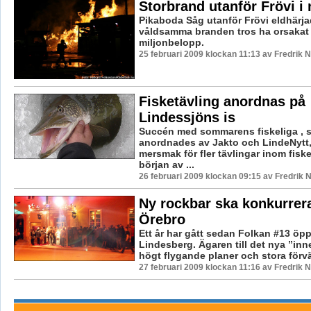
Storbrand utanför Frövi i 
Pikaboda Såg utanför Frövi eldhärja
våldsamma branden tros ha orsakat 
miljonbelopp.
25 februari 2009 klockan 11:13 av Fredrik
Fisketävling anordnas på
Lindessjöns is
Succén med sommarens fiskeliga , 
anordnades av Jakto och LindeNytt,
mersmak för fler tävlingar inom fiske
början av ...
26 februari 2009 klockan 09:15 av Fredrik
Ny rockbar ska konkurrer
Örebro
Ett år har gått sedan Folkan #13 öp
Lindesberg. Ägaren till det nya ”inn
högt flygande planer och stora förvä
27 februari 2009 klockan 11:16 av Fredrik