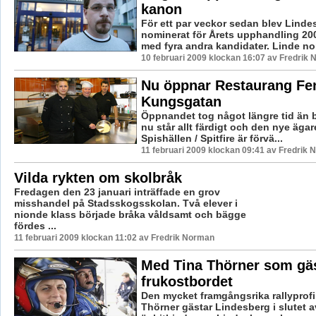
kanon
För ett par veckor sedan blev Lin
nominerat för Årets upphandling 20
med fyra andra kandidater. Linde no
10 februari 2009 klockan 16:07 av Fredrik
Nu öppnar Restaurang Fe
Kungsgatan
Öppnandet tog något längre tid än 
nu står allt färdigt och den nye ägare
Spishällen / Spitfire är förvä...
11 februari 2009 klockan 09:41 av Fredrik
Vilda rykten om skolbråk
Fredagen den 23 januari inträffade en grov
misshandel på Stadsskogsskolan. Två elever i
nionde klass började bråka våldsamt och bägge
fördes ...
11 februari 2009 klockan 11:02 av Fredrik Norman
Med Tina Thörner som gäs
frukostbordet
Den mycket framgångsrika rallyprofi
Thörner gästar Lindesberg i slutet a