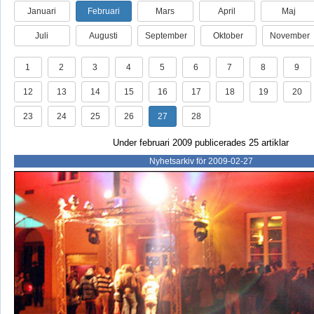
Januari
Februari
Mars
April
Maj
Juli
Augusti
September
Oktober
November
1
2
3
4
5
6
7
8
9
12
13
14
15
16
17
18
19
20
23
24
25
26
27
28
Under februari 2009 publicerades 25 artiklar
Nyhetsarkiv för 2009-02-27