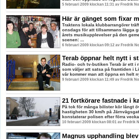
5 februari 2009 klockan 11:31 av Fredrik 
Här är gänget som fixar 
Traktens lokala klubbarrangörer träf
onsdags för att tillsammans lägga g
årets musikupplevelser på den ge
scenen: ...
6 februari 2009 klockan 09:12 av Fredrik 
Terab öppnar helt nytt i s
Radio- och tv-butiken Terab är ett i 
som väljer att satsa på framtiden i L
vår kommer man att öppna en helt ny
9 februari 2009 klockan 11:49 av Fredrik 
21 fortkörare fastnade i 
På tok för många bilister kör långt ö
hastigheten 30 km/h på Järnvägsgat
konstaterar polisen efter förra vecka
10 februari 2009 klockan 08:01 av Fredrik
Magnus upphandling blev