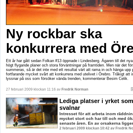
Ny rockbar ska
konkurrera med Ör
Ett år har gått sedan Folkan #13 öppnade i Lindesberg. Ägaren till det nya 
högt flygande planer och stora förväntningar på framtiden. Men när det för
summeras, så är det inte med ett resultat värt att rama in och hänga upp 
fortfarande mycket svårt att konkurrera med utelivet i Örebro. Tråkigt att in
lyssnar på oss som försöker vända trenden, kommenterar Besim Celik.
27 februari 2009 klockan 11:16 av
Fredrik Norman
Lediga platser i yrket som
svalnar
Intresset för att arbeta inom räddni
mycket stort och har till och med ök
senaste åren. En av orsakerna ligger 
2 februari 2009 klockan 10:42 av Fredrik 