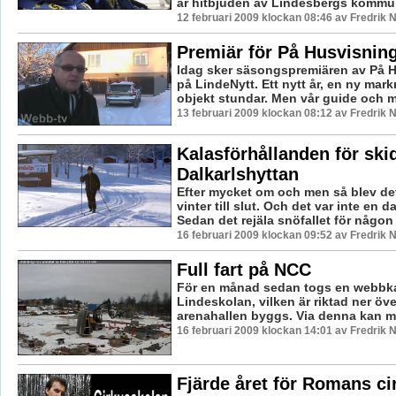
är hitbjuden av Lindesbergs kommun
12 februari 2009 klockan 08:46 av Fredrik
Premiär för På Husvisnin
Idag sker säsongspremiären av På H
på LindeNytt. Ett nytt år, en ny mar
objekt stundar. Men vår guide och mä
13 februari 2009 klockan 08:12 av Fredrik
Kalasförhållanden för skid
Dalkarlshyttan
Efter mycket om och men så blev det 
vinter till slut. Och det var inte en da
Sedan det rejäla snöfallet för någon 
16 februari 2009 klockan 09:52 av Fredrik
Full fart på NCC
För en månad sedan togs en webbka
Lindeskolan, vilken är riktad ner öv
arenahallen byggs. Via denna kan ma
16 februari 2009 klockan 14:01 av Fredrik
Fjärde året för Romans ci