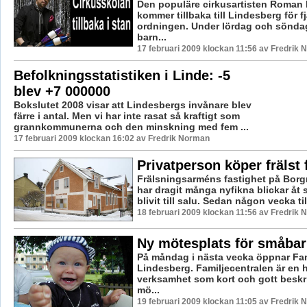
Den populäre cirkusartisten Roman 
kommer tillbaka till Lindesberg för fj
ordningen. Under lördag och sönda
barn...
17 februari 2009 klockan 11:56 av Fredrik
Befolkningsstatistiken i Linde: -5
blev +7 000000
Bokslutet 2008 visar att Lindesbergs invånare blev
färre i antal. Men vi har inte rasat så kraftigt som
grannkommunerna och den minskning med fem ...
17 februari 2009 klockan 16:02 av Fredrik Norman
Privatperson köper frälst 
Frälsningsarméns fastighet på Bor
har dragit många nyfikna blickar åt 
blivit till salu. Sedan någon vecka til
18 februari 2009 klockan 11:56 av Fredrik
Ny mötesplats för småbar
På måndag i nästa vecka öppnar Fam
Lindesberg. Familjecentralen är en 
verksamhet som kort och gott beskr
mö...
19 februari 2009 klockan 11:05 av Fredrik