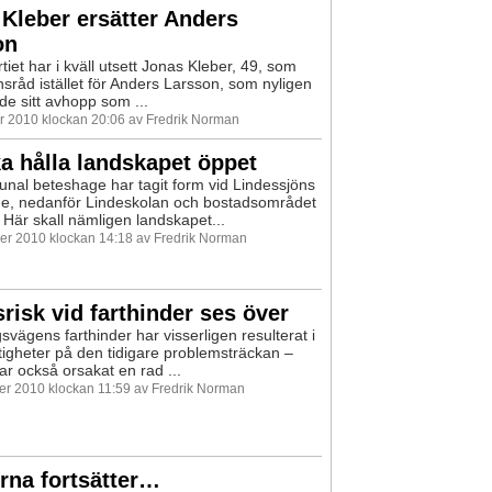
Kleber ersätter Anders
on
iet har i kväll utsett Jonas Kleber, 49, som
nsråd istället för Anders Larsson, som nyligen
de sitt avhopp som ...
 2010 klockan 20:06 av Fredrik Norman
a hålla landskapet öppet
al beteshage har tagit form vid Lindessjöns
de, nedanför Lindeskolan och bostadsområdet
 Här skall nämligen landskapet...
r 2010 klockan 14:18 av Fredrik Norman
risk vid farthinder ses över
vägens farthinder har visserligen resulterat i
tigheter på den tidigare problemsträckan –
r också orsakat en rad ...
r 2010 klockan 11:59 av Fredrik Norman
rna fortsätter…