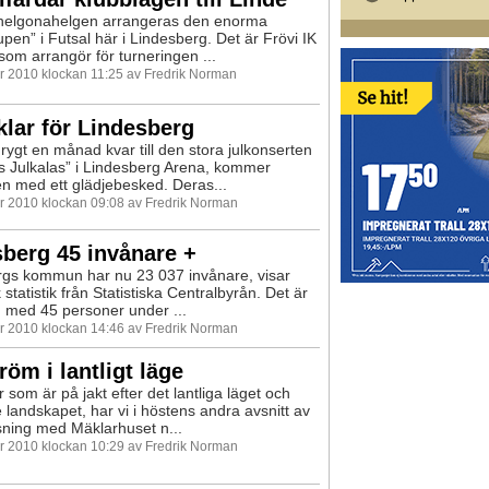
lhelgonahelgen arrangeras den enorma
pen” i Futsal här i Lindesberg. Det är Frövi IK
som arrangör för turneringen ...
 2010 klockan 11:25 av Fredrik Norman
klar för Lindesberg
drygt en månad kvar till den stora julkonserten
s Julkalas” i Lindesberg Arena, kommer
n med ett glädjebesked. Deras...
 2010 klockan 09:08 av Fredrik Norman
berg 45 invånare +
gs kommun har nu 23 037 invånare, visar
statistik från Statistiska Centralbyrån. Det är
 med 45 personer under ...
 2010 klockan 14:46 av Fredrik Norman
röm i lantligt läge
r som är på jakt efter det lantliga läget och
 landskapet, har vi i höstens andra avsnitt av
ning med Mäklarhuset n...
 2010 klockan 10:29 av Fredrik Norman