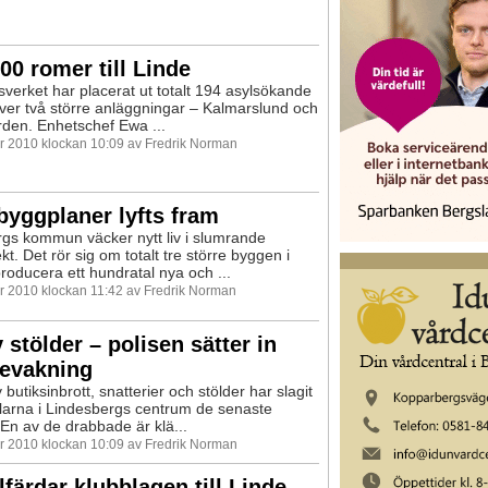
00 romer till Linde
sverket har placerat ut totalt 194 asylsökande
över två större anläggningar – Kalmarslund och
den. Enhetschef Ewa ...
 2010 klockan 10:09 av Fredrik Norman
byggplaner lyfts fram
gs kommun väcker nytt liv i slumrande
t. Det rör sig om totalt tre större byggen i
producera ett hundratal nya och ...
 2010 klockan 11:42 av Fredrik Norman
 stölder – polisen sätter in
bevakning
butiksinbrott, snatterier och stölder har slagit
arna i Lindesbergs centrum de senaste
En av de drabbade är klä...
 2010 klockan 10:09 av Fredrik Norman
lfärdar klubblagen till Linde