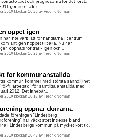
 senaste året och prognoserna för det första
2011 gör inte heller ...
r 2010 klockan 10:22 av Fredrik Norman
en öppet igen
 har inte varit lätt för handlarna i centrum
kom äntligen hoppet tillbaka. Nu har
gen öppnats för trafik igen och ...
r 2010 klockan 16:22 av Fredrik Norman
kt för kommunanställda
rgs kommun kommer med största sannolikhet
 ”rökfri arbetstid” för samtliga anställda med
nuari 2012. Det innebär...
r 2010 klockan 10:12 av Fredrik Norman
örening öppnar dörrarna
dade föreningen ”Lindesberg
dförening” har väckt stort intresse bland
na i Lindesbergs kommun på mycket kort tid.
r 2010 klockan 10:42 av Fredrik Norman