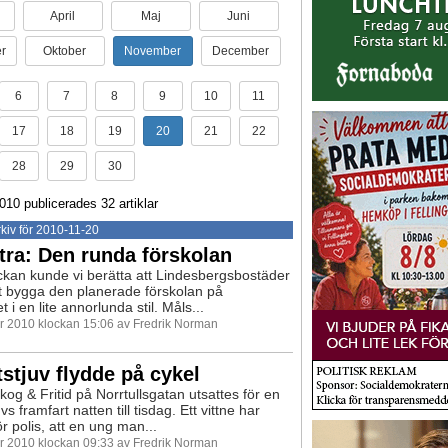
April
Maj
Juni
r
Oktober
November
December
6
7
8
9
10
11
17
18
19
20
21
22
28
29
30
10 publicerades 32 artiklar
kiv för 2010-11-20
tra: Den runda förskolan
eckan kunde vi berätta att Lindesbergsbostäder
t bygga den planerade förskolan på
 i en lite annorlunda stil. Måls...
 2010 klockan 15:06 av Fredrik Norman
tstjuv flydde på cykel
kog & Fritid på Norrtullsgatan utsattes för en
uvs framfart natten till tisdag. Ett vittne har
r polis, att en ung man...
 2010 klockan 09:33 av Fredrik Norman