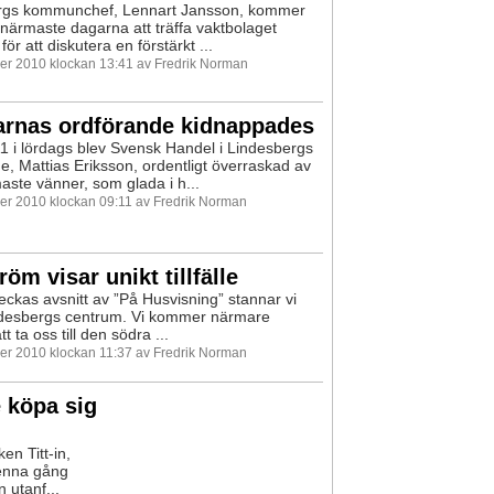
rgs kommunchef, Lennart Jansson, kommer
närmaste dagarna att träffa vaktbolaget
för att diskutera en förstärkt ...
r 2010 klockan 13:41 av Fredrik Norman
arnas ordförande kidnappades
1 i lördags blev Svensk Handel i Lindesbergs
e, Mattias Eriksson, ordentligt överraskad av
aste vänner, som glada i h...
r 2010 klockan 09:11 av Fredrik Norman
röm visar unikt tillfälle
eckas avsnitt av ”På Husvisning” stannar vi
ndesbergs centrum. Vi kommer närmare
t ta oss till den södra ...
r 2010 klockan 11:37 av Fredrik Norman
e köpa sig
en Titt-in,
Denna gång
 utanf...