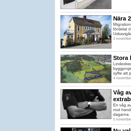
Nära 2
Migration
fördelat 
Uskavigår
3 november
Stora 
Lindesber
byggprojek
syfte att 
4 november
Våg av
extra
En våg av 
mot handl
dagarna. 
5 november
Nu val