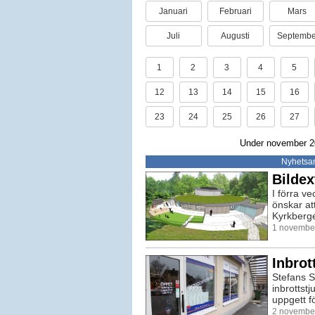
Januari
Februari
Mars
Juli
Augusti
Septembe
1
2
3
4
5
12
13
14
15
16
23
24
25
26
27
Under november 20
Nyhetsar
Bildex
I förra v
önskar at
Kyrkberget
1 november
Inbrot
Stefans S
inbrottstj
uppgett fö
2 november