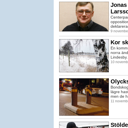
Jonas 
Larss
Centerpart
oppositio
deklarera
9 november
Kor sk
En kommun
norra än
Lindesby.
10 novembe
Olycks
Bondskogs
lägre has
men de ha
11 novembe
Stölde