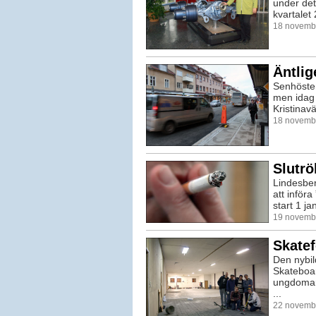
under det
kvartalet 
18 novembe
Äntlig
Senhösten
men idag 
Kristinavä
18 novembe
Slutrö
Lindesbe
att införa
start 1 ja
19 novembe
Skatef
Den nybil
Skateboar
ungdomar
...
22 novembe