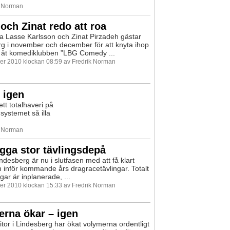
k Norman
och Zinat redo att roa
 Lasse Karlsson och Zinat Pirzadeh gästar
g i november och december för att knyta ihop
 åt komediklubben ”LBG Comedy ...
r 2010 klockan 08:59 av Fredrik Norman
 igen
tt totalhaveri på
 systemet så illa
k Norman
ygga stor tävlingsdepå
ndesberg är nu i slutfasen med att få klart
en inför kommande års dragracetävlingar. Totalt
gar är inplanerade, ...
r 2010 klockan 15:33 av Fredrik Norman
rna ökar – igen
itor i Lindesberg har ökat volymerna ordentligt