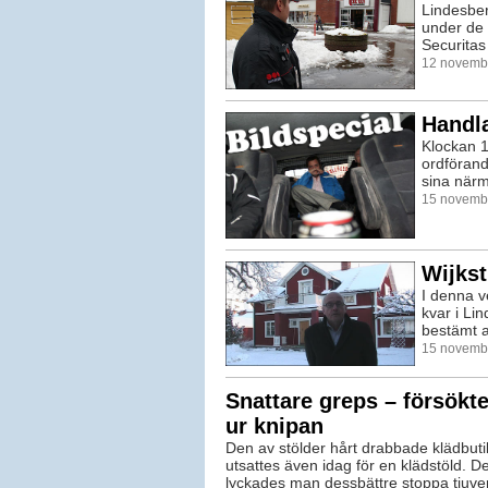
Lindesbe
under de 
Securitas 
12 novembe
Handl
Klockan 1
ordförand
sina närm
15 novembe
Wijkst
I denna v
kvar i Li
bestämt at
15 novembe
Snattare greps – försökt
ur knipan
Den av stölder hårt drabbade klädbutik
utsattes även idag för en klädstöld. 
lyckades man dessbättre stoppa tjuven