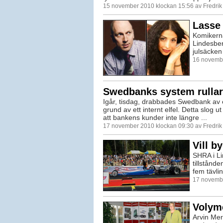
15 november 2010 klockan 15:56 av Fredri
Lasse 
Komikerna
Lindesber
julsäcken
16 novembe
Swedbanks system rullar
Igår, tisdag, drabbades Swedbank av e
grund av ett internt elfel. Detta slog ut
att bankens kunder inte längre ...
17 november 2010 klockan 09:30 av Fredri
Vill b
SHRA i Li
tillstånd
fem tävlin
17 novembe
Volyme
Arvin Mer