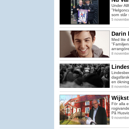
Under Al
”Helgoncu
som står 
5 november
Darin 
Med lite 
”Familjen
arrangöre
8 november
Lindes
Lindesber
dagsfärsk 
en ökning
8 november
Wijkst
För alla e
rogivande
På Husvis
9 november