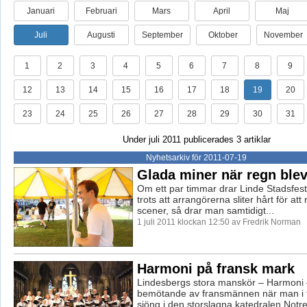
Januari
Februari
Mars
April
Maj
Juli
Augusti
September
Oktober
November
1
2
3
4
5
6
7
8
9
12
13
14
15
16
17
18
19
20
23
24
25
26
27
28
29
30
31
Under juli 2011 publicerades 3 artiklar
Nyhetsarkiv för 2011-07-19
Glada miner när regn blev
Om ett par timmar drar Linde Stadsfest
trots att arrangörerna sliter hårt för att
scener, så drar man samtidigt...
1 juli 2011 klockan 12:50 av Fredrik Norman
Harmoni på fransk mark
Lindesbergs stora manskör – Harmoni –
bemötande av fransmännen när man i 
sjöng i den storslagna katedralen Notre