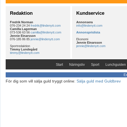
Redaktion
Kundservice
Fredrik Norman
Annonsera
076-234 24 24
fredrik@lindenytt.com
info@lindenytt.com
Camilla Lagerman
073-536 63 56
camilla@lindenytt.com
Annonsprislista
Jennie Einarsson
076-185 86 85
jennie@lindenytt.com
Ekonomi
Jennie Einarsson
Sportredaktion
jennie@lindenytt.com
Timmy Lundegård
timmy@lindenytt.com
Start
Näringsliv
Sport
Lunchguiden
Ex
För dig som vill sälja guld tryggt online:
Sälja guld med Guldbrev