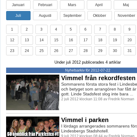
Januari
Februari
Mars
April
Maj
Juli
Augusti
September
Oktober
November
1
2
3
4
5
6
7
8
9
12
13
14
15
16
17
18
19
20
23
24
25
26
27
28
29
30
31
Under juli 2012 publicerades 4 artiklar
Nyhetsarkiv för 2012-07-22
Vimmel från rekordfesten
Sommarens första stora fest i Lindesbe
och betyget som arrangören har fått ä
gott. Linde Stadsfest slog inte bara ...
2 juli 2012 klockan 11:08 av Fredrik Norman
Vimmel i parken
I lördags arrangerades sommarens förs
Lindesbergs Stadshotell.
9 juli 2012 klockan 08:44 av Fredrik Norman