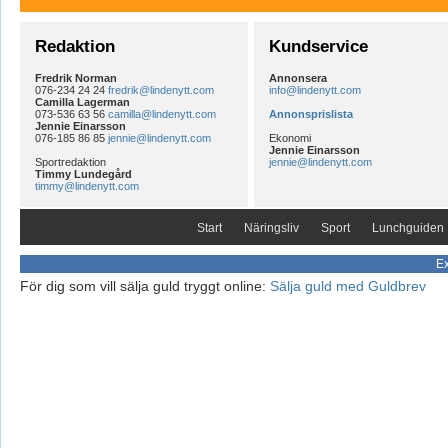
Redaktion
Kundservice
Fredrik Norman
Annonsera
076-234 24 24
fredrik@lindenytt.com
info@lindenytt.com
Camilla Lagerman
073-536 63 56
camilla@lindenytt.com
Annonsprislista
Jennie Einarsson
076-185 86 85
jennie@lindenytt.com
Ekonomi
Jennie Einarsson
Sportredaktion
jennie@lindenytt.com
Timmy Lundegård
timmy@lindenytt.com
Start
Näringsliv
Sport
Lunchguiden
Ex
För dig som vill sälja guld tryggt online:
Sälja guld med Guldbrev