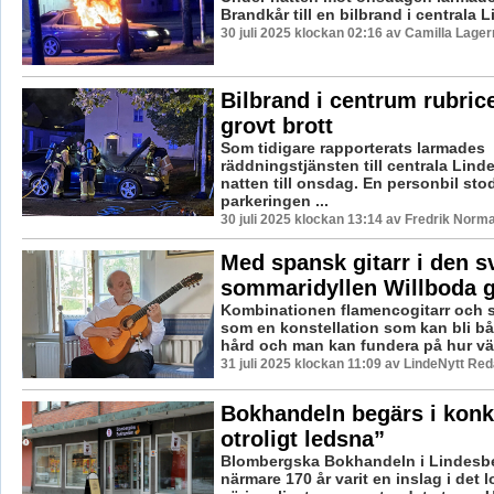
Brandkår till en bilbrand i centrala 
30 juli 2025 klockan 02:16 av Camilla Lage
Bilbrand i centrum rubri
grovt brott
Som tidigare rapporterats larmades
räddningstjänsten till centrala Lin
natten till onsdag. En personbil stod
parkeringen ...
30 juli 2025 klockan 13:14 av Fredrik Norm
Med spansk gitarr i den 
sommaridyllen Willboda 
Kombinationen flamencogitarr och 
som en konstellation som kan bli b
hård och man kan fundera på hur väl 
31 juli 2025 klockan 11:09 av LindeNytt Red
Bokhandeln begärs i konku
otroligt ledsna”
Blombergska Bokhandeln i Lindesbe
närmare 170 år varit en inslag i det l