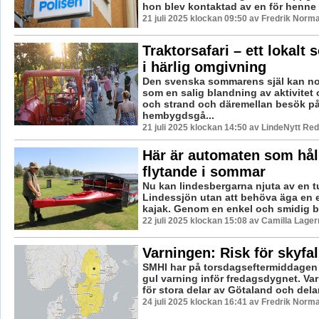
hon blev kontaktad av en för henne .
21 juli 2025 klockan 09:50 av Fredrik Norm
Traktorsafari – ett lokal
i härlig omgivning
Den svenska sommarens själ kan no
som en salig blandning av aktivitet 
och strand och däremellan besök p
hembygdsgå...
21 juli 2025 klockan 14:50 av LindeNytt Red
Här är automaten som hål
flytande i sommar
Nu kan lindesbergarna njuta av en tu
Lindessjön utan att behöva äga en e
kajak. Genom en enkel och smidig b
22 juli 2025 klockan 15:08 av Camilla Lage
Varningen: Risk för skyfal
SMHI har på torsdagseftermiddagen 
gul varning inför fredagsdygnet. Var
för stora delar av Götaland och delar
24 juli 2025 klockan 16:41 av Fredrik Norm