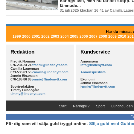
näringslivet, men nu tar det stopp.
lämnade...
31 juli 2025 klockan 16:41 av Camilla Lage
Har du missat e
1999
2000
2001
2002
2003
2004
2005
2006
2007
2008
2009
2010
201
Redaktion
Kundservice
Fredrik Norman
Annonsera
076-234 24 24
fredrik@lindenytt.com
info@lindenytt.com
Camilla Lagerman
073-536 63 56
camilla@lindenytt.com
Annonsprislista
Jennie Einarsson
076-185 86 85
jennie@lindenytt.com
Ekonomi
Jennie Einarsson
Sportredaktion
jennie@lindenytt.com
Timmy Lundegård
timmy@lindenytt.com
Start
Näringsliv
Sport
Lunchguiden
Ex
För dig som vill sälja guld tryggt online:
Sälja guld med Guldb