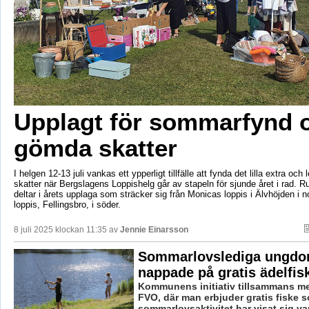
Upplagt för sommarfynd 
gömda skatter
I helgen 12-13 juli vankas ett ypperligt tillfälle att fynda det lilla extra och
skatter när Bergslagens Loppishelg går av stapeln för sjunde året i rad. R
deltar i årets upplaga som sträcker sig från Monicas loppis i Älvhöjden i nor
loppis, Fellingsbro, i söder.
8 juli 2025 klockan 11:35 av
Jennie Einarsson
Sommarlovslediga ungdo
nappade på gratis ädelfis
Kommunens initiativ tillsammans m
FVO, där man erbjuder gratis fiske 
sommarlovsaktivitet har visat sig va