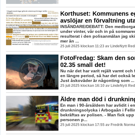
Korthuset: Kommunens eg
avslöjar en förvaltning ut
INSÄNDARE/DEBATT: Den medborga
under vinter, vår och in på sommar
resulterat i den polisanmälan jag ski
mer än ...
25 juli 2025 klockan 11:23 av LindeNytt Red
FotoFredag: Skam den so
02.35 small det!
Nu när det har varit rejält varmt och
en längre period, så har det också let
Just åskoväder är någonting som ...
25 juli 2025 klockan 16:10 av LindeNytt Red
Äldre man död i drunknin
En man i 90-årsåldern har avlidit i e
drunkningsolycka i Arbogaån i Felli
bekräftas av polisen. - Man fick upp
personen p...
25 juli 2025 klockan 17:55 av Fredrik Norm