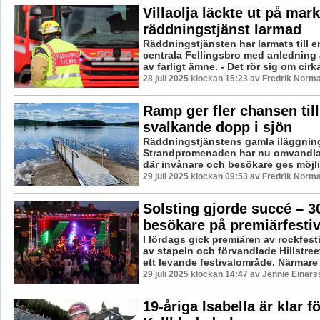
Villaolja läckte ut på mar
räddningstjänst larmad
Räddningstjänsten har larmats till e
centrala Fellingsbro med anledning 
av farligt ämne. - Det rör sig om cirka
28 juli 2025 klockan 15:23 av Fredrik Norm
Ramp ger fler chansen till
svalkande dopp i sjön
Räddningstjänstens gamla iläggnin
Strandpromenaden har nu omvandlats
där invånare och besökare ges möjlig
29 juli 2025 klockan 09:53 av Fredrik Norm
Solsting gjorde succé – 3
besökare på premiärfesti
I lördags gick premiären av rockfest
av stapeln och förvandlade Hillstreet
ett levande festivalområde. Närmare .
29 juli 2025 klockan 14:47 av Jennie Einars
19-åriga Isabella är klar f