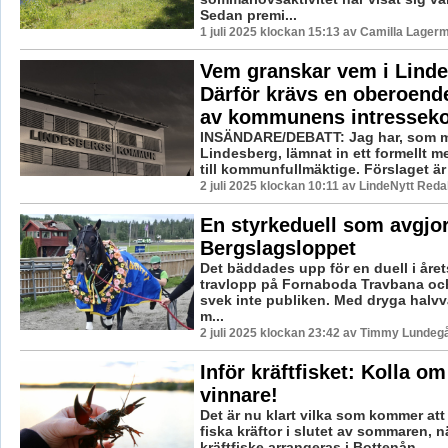
Sedan premi...
1 juli 2025 klockan 15:13 av Camilla Lager
Vem granskar vem i Lind
Därför krävs en oberoend
av kommunens intressekon
INSÄNDARE/DEBATT: Jag har, som m
Lindesberg, lämnat in ett formellt 
till kommunfullmäktige. Förslaget är e
2 juli 2025 klockan 10:11 av LindeNytt Reda
En styrkeduell som avgjo
Bergslagsloppet
Det bäddades upp för en duell i året
travlopp på Fornaboda Travbana och
svek inte publiken. Med dryga halvvar
m...
2 juli 2025 klockan 23:42 av Timmy Lundegå
Inför kräftfisket: Kolla o
vinnare!
Det är nu klart vilka som kommer att
fiska kräftor i slutet av sommaren, 
kräftfiske arrangeras i Bottenån, ...