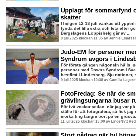
Upplagt för sommarfynd 
skatter
I helgen 12-13 juli vankas ett ypperligt
fynda det lilla extra och leta efter 
Bergslagens Loppishelg går av ...
8 juli 2025 klockan 11:35 av Jennie Einarss
Judo-EM för personer m
Syndrom avgörs i Lindes
För första gången någonsin hålls j
personer med Downs Syndrom i Sver
bestämt i Lindesberg. Sju nationer, m
9 juli 2025 klockan 10:38 av Camilla Lager
FotoFredag: Se när de sm
grävlingsungarna busar r
För två veckor sedan, när jag var på v
ställe för att fotografera, så fick jag
mörka ting längre bort på en grusvä.
11 juli 2025 klockan 15:00 av LindeNytt Red
Stort pådrag när bil börja