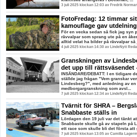
3 juli 2025 klockan 12:03 av Fredrik Norman
FotoFredag: 12 timmar sit
kamouflage gav utdelning
För en vecka sedan så fick jag syn p
rävvalpar som sprang ute på en åke
alltid velat ha bilder på rävvalpar så j
4 juli 2025 klockan 14:30 av LindeNytt Reda
Granskningen av Lindesbe
det upp till rättsväsendet 
INSÄNDARE/DEBATT: I en tidigare de
ställde jag frågan "Vem granskar vem
Lindesberg?", med anledning av en
medborgargranskning som avsl...
7 juli 2025 klockan 12:34 av LindeNytt Reda
Tvärnit för SHRA – Bergs
Snabbaste ställs in
Lördagen den 19 juli var det tänkt a
Snabbaste skulle gå av stapeln på 
ett race som skulle bli det första att
7 juli 2025 klockan 13:05 av Camilla Lager