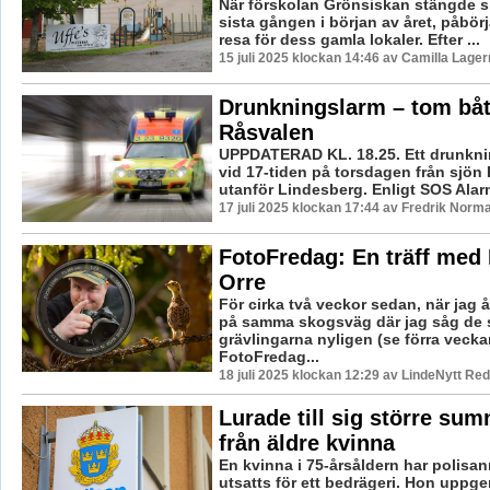
När förskolan Grönsiskan stängde si
sista gången i början av året, påbör
resa för dess gamla lokaler. Efter ...
15 juli 2025 klockan 14:46 av Camilla Lage
Drunkningslarm – tom båt
Råsvalen
UPPDATERAD KL. 18.25. Ett drunkn
vid 17-tiden på torsdagen från sjön
utanför Lindesberg. Enligt SOS Alarm
17 juli 2025 klockan 17:44 av Fredrik Norm
FotoFredag: En träff med
Orre
För cirka två veckor sedan, när jag 
på samma skogsväg där jag såg de 
grävlingarna nyligen (se förra veck
FotoFredag...
18 juli 2025 klockan 12:29 av LindeNytt Red
Lurade till sig större su
från äldre kvinna
En kvinna i 75-årsåldern har polisan
utsatts för ett bedrägeri. Hon uppger