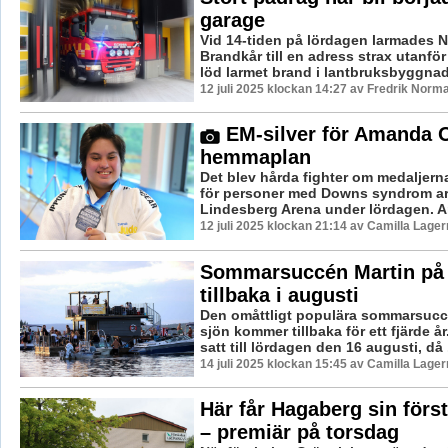
garage
Vid 14-tiden på lördagen larmades N
Brandkår till en adress strax utanför F
löd larmet brand i lantbruksbyggnad. 
12 juli 2025 klockan 14:27 av Fredrik Norm
EM-silver för Amanda 
hemmaplan
Det blev hårda fighter om medaljern
för personer med Downs syndrom ar
Lindesberg Arena under lördagen. A
12 juli 2025 klockan 21:14 av Camilla Lage
Sommarsuccén Martin på 
tillbaka i augusti
Den omåttligt populära sommarsucc
sjön kommer tillbaka för ett fjärde å
satt till lördagen den 16 augusti, då .
14 juli 2025 klockan 15:45 av Camilla Lage
Här får Hagaberg sin först
– premiär på torsdag