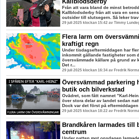
Kallblodsderby
Från att vara bland de minst betrod
Kallblodsderby från att vara en sens
outsider till slutsegern. Så leker travl
29 juli 2025 klockan 15:42 av Timmy Lunde
Flera larm om översvämni
kraftigt regn
Under tisdagseftermiddagen har fler
inkommit gällande fastigheter som 
översvämmade källare på grund av kr
Det r...
29 juli 2025 klockan 16:34 av Fredrik Norm
Översvämmad parkering 
butik och bilverkstad
Ovädret, som fått namnet "Karl-Heinz
över stora delar av landet sedan natt
Dock var det först på eftermiddagen 
29 juli 2025 klockan 18:22 av Fredrik Norm
Brandkåren larmades till b
centrum
Under natten mot onsdagen larmade