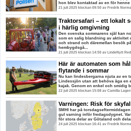
hon blev kontaktad av en för henne .
21 juli 2025 klockan 09:50 av Fredrik Norm
Traktorsafari – ett lokal
i härlig omgivning
Den svenska sommarens själ kan no
som en salig blandning av aktivitet 
och strand och däremellan besök p
hembygdsgå...
21 juli 2025 klockan 14:50 av LindeNytt Red
Här är automaten som hål
flytande i sommar
Nu kan lindesbergarna njuta av en tu
Lindessjön utan att behöva äga en e
kajak. Genom en enkel och smidig b
22 juli 2025 klockan 15:08 av Camilla Lage
Varningen: Risk för skyfal
SMHI har på torsdagseftermiddagen 
gul varning inför fredagsdygnet. Var
för stora delar av Götaland och delar
24 juli 2025 klockan 16:41 av Fredrik Norm