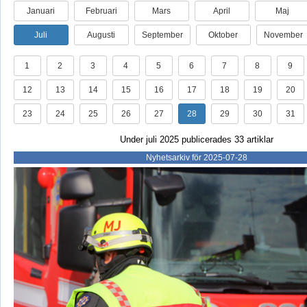
Januari
Februari
Mars
April
Maj
Juli
Augusti
September
Oktober
November
1
2
3
4
5
6
7
8
9
12
13
14
15
16
17
18
19
20
23
24
25
26
27
28
29
30
31
Under juli 2025 publicerades 33 artiklar
Nyhetsarkiv för 2025-07-28