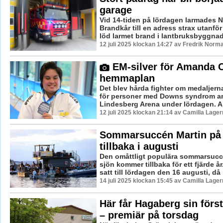
garage
Vid 14-tiden på lördagen larmades N
Brandkår till en adress strax utanför F
löd larmet brand i lantbruksbyggnad. 
12 juli 2025 klockan 14:27 av Fredrik Norm
EM-silver för Amanda 
hemmaplan
Det blev hårda fighter om medaljern
för personer med Downs syndrom ar
Lindesberg Arena under lördagen. A
12 juli 2025 klockan 21:14 av Camilla Lage
Sommarsuccén Martin på 
tillbaka i augusti
Den omåttligt populära sommarsucc
sjön kommer tillbaka för ett fjärde å
satt till lördagen den 16 augusti, då .
14 juli 2025 klockan 15:45 av Camilla Lage
Här får Hagaberg sin först
– premiär på torsdag