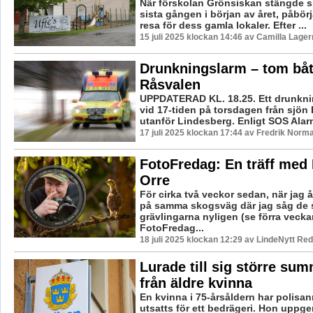
När förskolan Grönsiskan stängde si
sista gången i början av året, påbör
resa för dess gamla lokaler. Efter ...
15 juli 2025 klockan 14:46 av Camilla Lage
Drunkningslarm – tom båt
Råsvalen
UPPDATERAD KL. 18.25. Ett drunkn
vid 17-tiden på torsdagen från sjön
utanför Lindesberg. Enligt SOS Alarm
17 juli 2025 klockan 17:44 av Fredrik Norm
FotoFredag: En träff med
Orre
För cirka två veckor sedan, när jag 
på samma skogsväg där jag såg de 
grävlingarna nyligen (se förra veck
FotoFredag...
18 juli 2025 klockan 12:29 av LindeNytt Red
Lurade till sig större su
från äldre kvinna
En kvinna i 75-årsåldern har polisan
utsatts för ett bedrägeri. Hon uppger