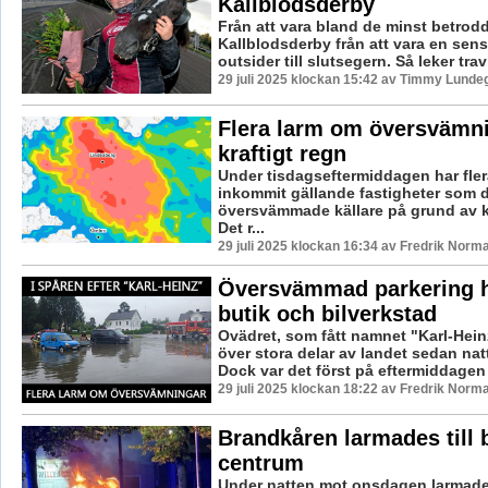
Kallblodsderby
Från att vara bland de minst betrod
Kallblodsderby från att vara en sens
outsider till slutsegern. Så leker travl
29 juli 2025 klockan 15:42 av Timmy Lunde
Flera larm om översvämni
kraftigt regn
Under tisdagseftermiddagen har fler
inkommit gällande fastigheter som 
översvämmade källare på grund av kr
Det r...
29 juli 2025 klockan 16:34 av Fredrik Norm
Översvämmad parkering 
butik och bilverkstad
Ovädret, som fått namnet "Karl-Heinz
över stora delar av landet sedan natt
Dock var det först på eftermiddagen 
29 juli 2025 klockan 18:22 av Fredrik Norm
Brandkåren larmades till b
centrum
Under natten mot onsdagen larmade