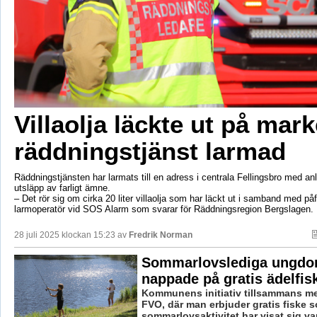
Villaolja läckte ut på mar
räddningstjänst larmad
Räddningstjänsten har larmats till en adress i centrala Fellingsbro med an
utsläpp av farligt ämne.
– Det rör sig om cirka 20 liter villaolja som har läckt ut i samband med på
larmoperatör vid SOS Alarm som svarar för Räddningsregion Bergslagen.
28 juli 2025 klockan 15:23 av
Fredrik Norman
Sommarlovslediga ungdo
nappade på gratis ädelfis
Kommunens initiativ tillsammans m
FVO, där man erbjuder gratis fiske 
sommarlovsaktivitet har visat sig va