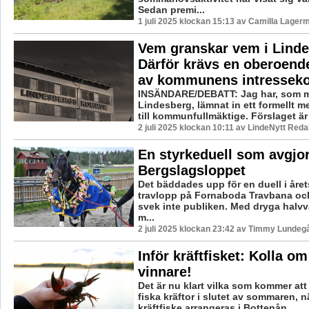
Sedan premi...
1 juli 2025 klockan 15:13 av Camilla Lager
Vem granskar vem i Lind
Därför krävs en oberoend
av kommunens intressekon
INSÄNDARE/DEBATT: Jag har, som m
Lindesberg, lämnat in ett formellt 
till kommunfullmäktige. Förslaget är e
2 juli 2025 klockan 10:11 av LindeNytt Reda
En styrkeduell som avgjo
Bergslagsloppet
Det bäddades upp för en duell i året
travlopp på Fornaboda Travbana och
svek inte publiken. Med dryga halvvar
m...
2 juli 2025 klockan 23:42 av Timmy Lundegå
Inför kräftfisket: Kolla o
vinnare!
Det är nu klart vilka som kommer att
fiska kräftor i slutet av sommaren, 
kräftfiske arrangeras i Bottenån, ...