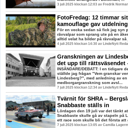
3 juli 2025 klockan 12:03 av Fredrik Norman
FotoFredag: 12 timmar sit
kamouflage gav utdelning
För en vecka sedan så fick jag syn p
rävvalpar som sprang ute på en åke
alltid velat ha bilder på rävvalpar så j
4 juli 2025 klockan 14:30 av LindeNytt Reda
Granskningen av Lindesbe
det upp till rättsväsendet 
INSÄNDARE/DEBATT: I en tidigare de
ställde jag frågan "Vem granskar vem
Lindesberg?", med anledning av en
medborgargranskning som avsl...
7 juli 2025 klockan 12:34 av LindeNytt Reda
Tvärnit för SHRA – Bergs
Snabbaste ställs in
Lördagen den 19 juli var det tänkt a
Snabbaste skulle gå av stapeln på 
ett race som skulle bli det första att
7 juli 2025 klockan 13:05 av Camilla Lager