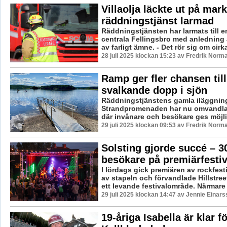
Villaolja läckte ut på mar
räddningstjänst larmad
Räddningstjänsten har larmats till e
centrala Fellingsbro med anledning 
av farligt ämne. - Det rör sig om cirka
28 juli 2025 klockan 15:23 av Fredrik Norm
Ramp ger fler chansen till
svalkande dopp i sjön
Räddningstjänstens gamla iläggnin
Strandpromenaden har nu omvandlats
där invånare och besökare ges möjlig
29 juli 2025 klockan 09:53 av Fredrik Norm
Solsting gjorde succé – 3
besökare på premiärfesti
I lördags gick premiären av rockfest
av stapeln och förvandlade Hillstreet
ett levande festivalområde. Närmare .
29 juli 2025 klockan 14:47 av Jennie Einars
19-åriga Isabella är klar f