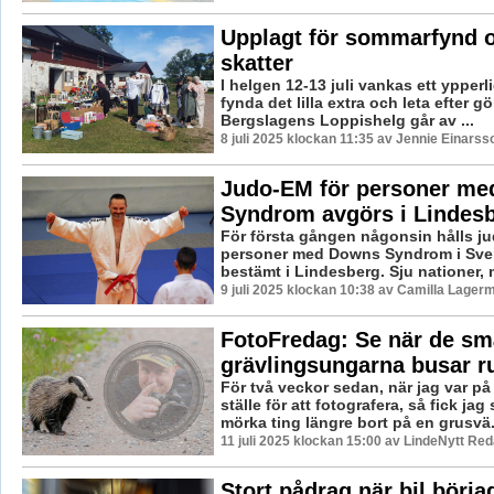
Upplagt för sommarfynd 
skatter
I helgen 12-13 juli vankas ett ypperligt
fynda det lilla extra och leta efter 
Bergslagens Loppishelg går av ...
8 juli 2025 klockan 11:35 av Jennie Einarss
Judo-EM för personer m
Syndrom avgörs i Lindes
För första gången någonsin hålls j
personer med Downs Syndrom i Sver
bestämt i Lindesberg. Sju nationer, m
9 juli 2025 klockan 10:38 av Camilla Lager
FotoFredag: Se när de sm
grävlingsungarna busar r
För två veckor sedan, när jag var på v
ställe för att fotografera, så fick jag
mörka ting längre bort på en grusvä.
11 juli 2025 klockan 15:00 av LindeNytt Red
Stort pådrag när bil börja