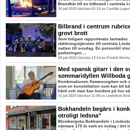
Brandkår till en bilbrand i centrala 
30 juli 2025 klockan 02:16 av Camilla Lage
Bilbrand i centrum rubri
grovt brott
Som tidigare rapporterats larmades
räddningstjänsten till centrala Lin
natten till onsdag. En personbil stod
parkeringen ...
30 juli 2025 klockan 13:14 av Fredrik Norm
Med spansk gitarr i den 
sommaridyllen Willboda 
Kombinationen flamencogitarr och 
som en konstellation som kan bli b
hård och man kan fundera på hur väl 
31 juli 2025 klockan 11:09 av LindeNytt Red
Bokhandeln begärs i konku
otroligt ledsna”
Blombergska Bokhandeln i Lindesbe
närmare 170 år varit en inslag i det l