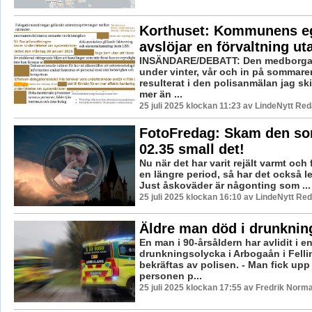
Korthuset: Kommunens eg
avslöjar en förvaltning ut
INSÄNDARE/DEBATT: Den medborga
under vinter, vår och in på sommar
resulterat i den polisanmälan jag ski
mer än ...
25 juli 2025 klockan 11:23 av LindeNytt Red
FotoFredag: Skam den so
02.35 small det!
Nu när det har varit rejält varmt och
en längre period, så har det också let
Just åskoväder är någonting som ...
25 juli 2025 klockan 16:10 av LindeNytt Red
Äldre man död i drunknin
En man i 90-årsåldern har avlidit i e
drunkningsolycka i Arbogaån i Felli
bekräftas av polisen. - Man fick upp
personen p...
25 juli 2025 klockan 17:55 av Fredrik Norm