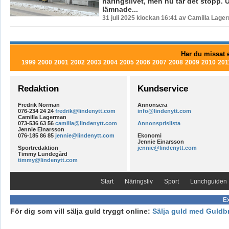
näringslivet, men nu tar det stopp.
lämnade...
31 juli 2025 klockan 16:41 av Camilla Lage
Har du missat e
1999
2000
2001
2002
2003
2004
2005
2006
2007
2008
2009
2010
201
Redaktion
Kundservice
Fredrik Norman
Annonsera
076-234 24 24
fredrik@lindenytt.com
info@lindenytt.com
Camilla Lagerman
073-536 63 56
camilla@lindenytt.com
Annonsprislista
Jennie Einarsson
076-185 86 85
jennie@lindenytt.com
Ekonomi
Jennie Einarsson
Sportredaktion
jennie@lindenytt.com
Timmy Lundegård
timmy@lindenytt.com
Start
Näringsliv
Sport
Lunchguiden
Ex
För dig som vill sälja guld tryggt online:
Sälja guld med Guldb