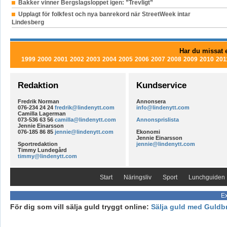
Bakker vinner Bergslagsloppet igen: ”Trevligt”
Upplagt för folkfest och nya banrekord när StreetWeek intar
Lindesberg
Har du missat e
1999
2000
2001
2002
2003
2004
2005
2006
2007
2008
2009
2010
201
Redaktion
Kundservice
Fredrik Norman
Annonsera
076-234 24 24
fredrik@lindenytt.com
info@lindenytt.com
Camilla Lagerman
073-536 63 56
camilla@lindenytt.com
Annonsprislista
Jennie Einarsson
076-185 86 85
jennie@lindenytt.com
Ekonomi
Jennie Einarsson
Sportredaktion
jennie@lindenytt.com
Timmy Lundegård
timmy@lindenytt.com
Start
Näringsliv
Sport
Lunchguiden
Ex
För dig som vill sälja guld tryggt online:
Sälja guld med Guldb