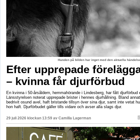
Hunden på bilden har inget med den aktuella händelse
Efter upprepade förelägg
– kvinna får djurförbud
En kvinna i 50-årsåldern, hemmahörande i Lindesberg, har fått djurförbud e
Länsstyrelsen noterat upprepade brister i hennes djurhållning. Bland anna
bedrivit osund avel, haft bristande tillsyn över sina djur, samt inte vetat 
hon haft. Djurförbudet gäller tills vidare och avser alla slags djur.
29 juli 2026 klockan 13:59 av
Camilla Lagerman