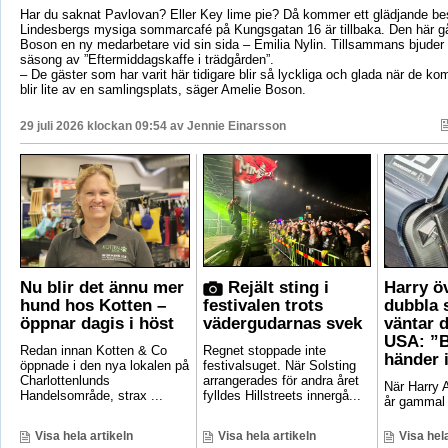
Har du saknat Pavlovan? Eller Key lime pie? Då kommer ett glädjande be
Lindesbergs mysiga sommarcafé på Kungsgatan 16 är tillbaka. Den här g
Boson en ny medarbetare vid sin sida – Emilia Nylin. Tillsammans bjuder de
säsong av ”Eftermiddagskaffe i trädgården”.
– De gäster som har varit här tidigare blir så lyckliga och glada när de ko
blir lite av en samlingsplats, säger Amelie Boson.
29 juli 2026 klockan 09:54 av
Jennie Einarsson
Nu blir det ännu mer
Rejält sting i
Harry ö
hund hos Kotten –
festivalen trots
dubbla 
öppnar dagis i höst
vädergudarnas svek
väntar d
USA: ”B
Redan innan Kotten & Co
Regnet stoppade inte
händer 
öppnade i den nya lokalen på
festivalsuget. När Solsting
Charlottenlunds
arrangerades för andra året
När Harry A
Handelsområde, strax ...
fylldes Hillstreets innergå...
år gammal 
Visa hela artikeln
Visa hela artikeln
Visa hela