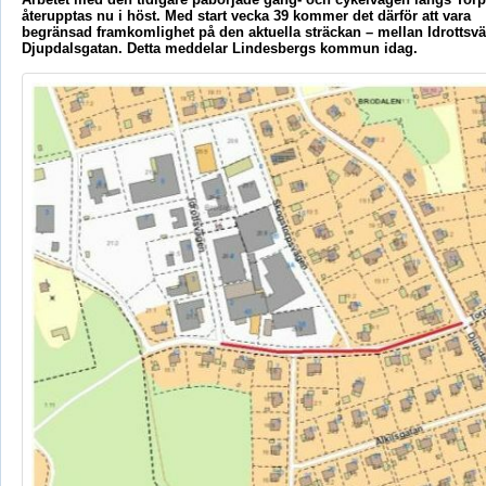
återupptas nu i höst. Med start vecka 39 kommer det därför att vara
begränsad framkomlighet på den aktuella sträckan – mellan Idrottsv
Djupdalsgatan. Detta meddelar Lindesbergs kommun idag.