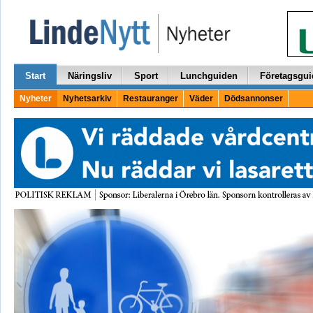
Start
Näringsliv
Sport
Lunchguiden
Företagsgui
Nyheter
Nyhetsarkiv
Restauranger
Väder
Dödsannonser