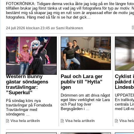
FOTOKRÖNIKA: Tidigare denna vecka åkte jag iväg på en lite längre foto
tillfällen brukar jag först tänka ut vad jag vill fotografera för typ av motiv. 
bestämt mig så skapar jag mig en rutt som är anpassad efter de motiv ja
fotografera. Häng med så får ni se hur det gick…
24 juli 2026 klockan 23:45 av
Sami Rahkonen
Western Bunny
Paul och Lara ger
Cyklist 
gästar söndagens
publiv till ”Hytta”
påkörd i
travtävlingar:
igen
Lindesb
”Superkul”
Drömmen om att driva något
UPPDATER
eget blev verklighet när Lara
En trafikoly
På söndag körs nya
och Paul tog över
centrala Li
travtävlingar på Fornaboda
Bergsgården i ...
med Lidl-ro
Travtävlingar med
söndagens ...
Visa hela artikeln
Visa hela artikeln
Visa hela