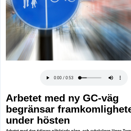
Arbetet med ny GC-väg
begränsar framkomlighet
under hösten
Arbetet med den tidigare påbörjade gång- och cykelvägen längs Tor