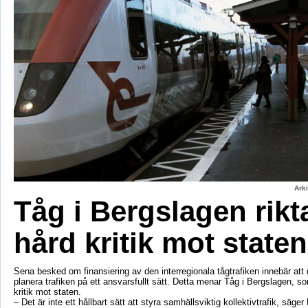
Ark
Tåg i Bergslagen rikt
hård kritik mot staten
Sena besked om finansiering av den interregionala tågtrafiken innebär att d
planera trafiken på ett ansvarsfullt sätt. Detta menar Tåg i Bergslagen, so
kritik mot staten.
– Det är inte ett hållbart sätt att styra samhällsviktig kollektivtrafik, säger 