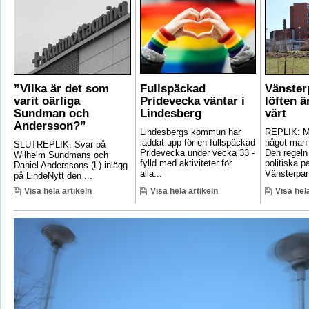
”Vilka är det som
Fullspäckad
Vänster
varit oärliga
Pridevecka väntar i
löften ä
Sundman och
Lindesberg
värt
Andersson?”
Lindesbergs kommun har
REPLIK: Ma
laddat upp för en fullspäckad
något man 
SLUTREPLIK: Svar på
Pridevecka under vecka 33 -
Den regeln
Wilhelm Sundmans och
fylld med aktiviteter för
politiska pa
Daniel Anderssons (L) inlägg
alla...
Vänsterpart
på LindeNytt den ...
Visa hela artikeln
Visa hela artikeln
Visa hela