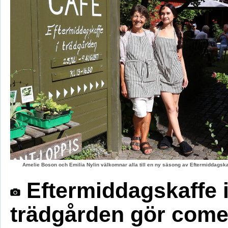
Amelie Boson och Emilia Nylin välkomnar alla till en ny säsong av Eftermiddagskaf
Eftermiddagskaffe 
trädgården gör com