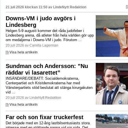
21 juli 2026 klockan 11:50 av
LindeNytt Redaktion
Downs-VM i judo avgörs i
Lindesberg
Helgen 5-9 augusti kommer det råda judofeber i
Lindesberg arena, då atleter från hela världen gör upp
om medaljerna i Downs-VM i judo. Förutom ...
20 juli 2026 av Camilla Lagerman
Visa hela artikeln
Sundman och Andersson: ”Nu
räddar vi lasarettet”
INSÄNDARE/DEBATT: Socialdemokraterna,
Centerpartiet och Kristdemokraterna har med
Vänsterpartiets stöd beslutat att stänga kirurgakuten
vid ...
20 juli 2026 av LindeNytt Redaktion
Visa hela artikeln
Far och son fixar truckerfest
Det började med en 12-årig lastbilsentusiasts stora
intresse med en stöttande pappa vid sin sida. Det