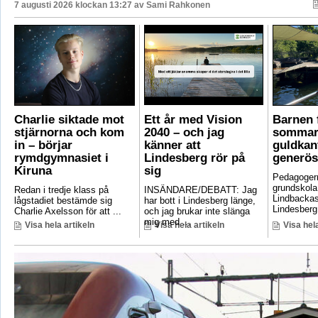
7 augusti 2026 klockan 13:27 av
Sami Rahkonen
Charlie siktade mot
Ett år med Vision
Barnen f
stjärnorna och kom
2040 – och jag
sommar
in – börjar
känner att
guldkant
rymdgymnasiet i
Lindesberg rör på
generös
Kiruna
sig
Pedagoger
grundskola
Redan i tredje klass på
INSÄNDARE/DEBATT: Jag
Lindbackas
lågstadiet bestämde sig
har bott i Lindesberg länge,
Lindesberg 
Charlie Axelsson för att ...
och jag brukar inte slänga
mig med ...
Visa hela artikeln
Visa hela artikeln
Visa hela