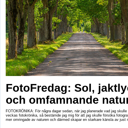
FotoFredag: Sol, jaktl
och omfamnande natu
FOTOKRÖNIKA: För några dagar sedan, när jag planerade vad jag skulle s
veckas fotokrönika, så bestämde jag mig för att jag skulle försöka fotogr
mer omringade av naturen och därmed skapar en starkare känsla av just 