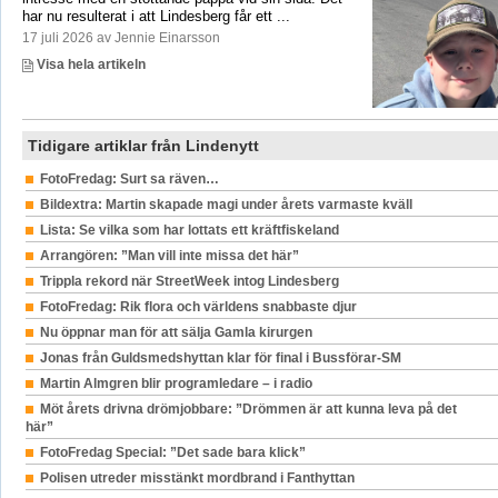
har nu resulterat i att Lindesberg får ett ...
17 juli 2026 av Jennie Einarsson
Visa hela artikeln
Tidigare artiklar från Lindenytt
FotoFredag: Surt sa räven…
Bildextra: Martin skapade magi under årets varmaste kväll
Lista: Se vilka som har lottats ett kräftfiskeland
Arrangören: ”Man vill inte missa det här”
Trippla rekord när StreetWeek intog Lindesberg
FotoFredag: Rik flora och världens snabbaste djur
Nu öppnar man för att sälja Gamla kirurgen
Jonas från Guldsmedshyttan klar för final i Bussförar-SM
Martin Almgren blir programledare – i radio
Möt årets drivna drömjobbare: ”Drömmen är att kunna leva på det
här”
FotoFredag Special: ”Det sade bara klick”
Polisen utreder misstänkt mordbrand i Fanthyttan