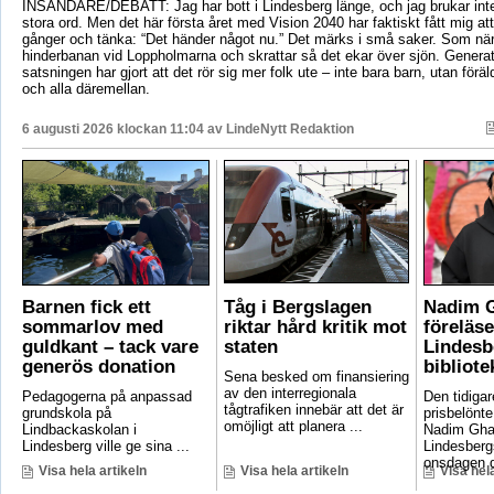
INSÄNDARE/DEBATT: Jag har bott i Lindesberg länge, och jag brukar int
stora ord. Men det här första året med Vision 2040 har faktiskt fått mig at
gånger och tänka: “Det händer något nu.” Det märks i små saker. Som när
hinderbanan vid Loppholmarna och skrattar så det ekar över sjön. Genera
satsningen har gjort att det rör sig mer folk ute – inte bara barn, utan föräld
och alla däremellan.
6 augusti 2026 klockan 11:04 av
LindeNytt Redaktion
Barnen fick ett
Tåg i Bergslagen
Nadim 
sommarlov med
riktar hård kritik mot
föreläse
guldkant – tack vare
staten
Lindesb
generös donation
bibliote
Sena besked om finansiering
av den interregionala
Pedagogerna på anpassad
Den tidigar
tågtrafiken innebär att det är
grundskola på
prisbelönte
omöjligt att planera ...
Lindbackaskolan i
Nadim Gha
Lindesberg ville ge sina ...
Lindesbergs
onsdagen d
Visa hela artikeln
Visa hela artikeln
Visa hela