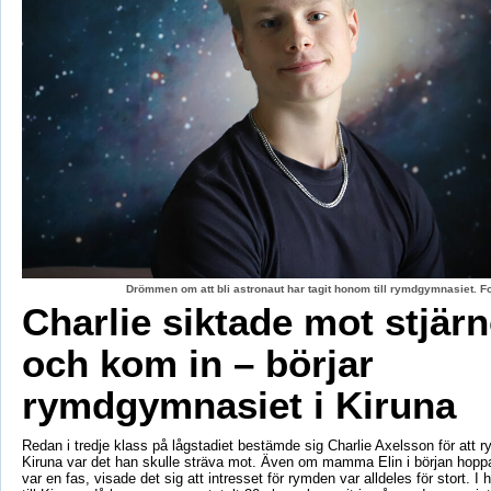
Drömmen om att bli astronaut har tagit honom till rymdgymnasiet. 
Charlie siktade mot stjär
och kom in – börjar
rymdgymnasiet i Kiruna
Redan i tredje klass på lågstadiet bestämde sig Charlie Axelsson för att 
Kiruna var det han skulle sträva mot. Även om mamma Elin i början hoppa
var en fas, visade det sig att intresset för rymden var alldeles för stort. I 