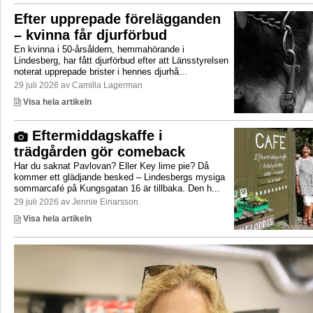
Efter upprepade förelägganden
– kvinna får djurförbud
En kvinna i 50-årsåldern, hemmahörande i
Lindesberg, har fått djurförbud efter att Länsstyrelsen
noterat upprepade brister i hennes djurhå...
29 juli 2026 av Camilla Lagerman
Visa hela artikeln
Eftermiddagskaffe i
trädgården gör comeback
Har du saknat Pavlovan? Eller Key lime pie? Då
kommer ett glädjande besked – Lindesbergs mysiga
sommarcafé på Kungsgatan 16 är tillbaka. Den h...
29 juli 2026 av Jennie Einarsson
Visa hela artikeln