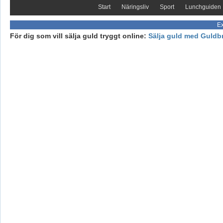
Start
Näringsliv
Sport
Lunchguiden
Ex
För dig som vill sälja guld tryggt online:
Sälja guld med Guldb