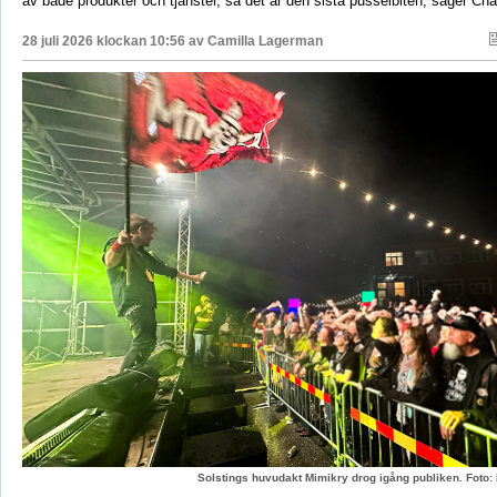
av både produkter och tjänster, så det är den sista pusselbiten, säger Char
28 juli 2026 klockan 10:56 av
Camilla Lagerman
Solstings huvudakt Mimikry drog igång publiken. Foto: