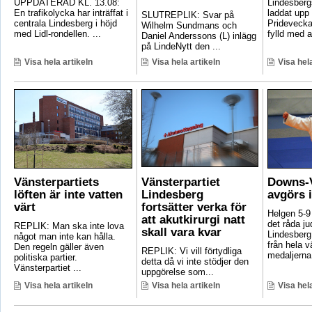
UPPDATERAD KL. 13.08:
Lindesber
En trafikolycka har inträffat i
laddat upp 
SLUTREPLIK: Svar på
centrala Lindesberg i höjd
Pridevecka
Wilhelm Sundmans och
med Lidl-rondellen. ...
fylld med ak
Daniel Anderssons (L) inlägg
på LindeNytt den ...
Visa hela artikeln
Visa hela artikeln
Visa hela
Vänsterpartiets
Vänsterpartiet
Downs-V
löften är inte vatten
Lindesberg
avgörs 
värt
fortsätter verka för
Helgen 5-9
att akutkirurgi natt
det råda ju
REPLIK: Man ska inte lova
skall vara kvar
Lindesberg 
något man inte kan hålla.
från hela 
Den regeln gäller även
REPLIK: Vi vill förtydliga
medaljerna 
politiska partier.
detta då vi inte stödjer den
Vänsterpartiet ...
uppgörelse som...
Visa hela artikeln
Visa hela artikeln
Visa hela