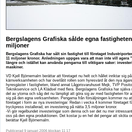
Bergslagens Grafiska sålde egna fastigheten
miljoner
Bergslagens Grafiska har sålt sin fastighet till företaget Industriport
11 miljoner kronor. Anledningen uppges vara att man inte vill agera 
längre och istället kan använda pengarna till viktigare saker: invester
maskiner.
VD Kjell Björnemalm berättar att företaget nu helt och hållet inriktar sig på
kärnverksamheten och har överlåtit rollen som hyresvärd åt den nya ägare
hyresgäster i fastigheten, bland annat Lågprisvaruhuset Mejk, TVP Posito
Teknikservice och LA Klädsel med flera. Bergslagens Grafiska har själva 
del av ytorna och såg det nu lämpligt att göra sig av med fastigheten för a
sig på den egna verksamheten. Pengarna från försäljningen kommer nu at
företaget i form av nya investeringar. Redan i vecka 4 kommer företaget få
tryckpress installerad, en investering på nätta 3,5 miljoner kronor.
-Vi gör regelbundet investeringar som denna och ser det nu mer intressant
oss på den egna produktionen. Det kostar ju en hel del pengar att sköta o
berättar Kjell Björnemalm.
Publicerad 9 januari 2006 klockan 11:17