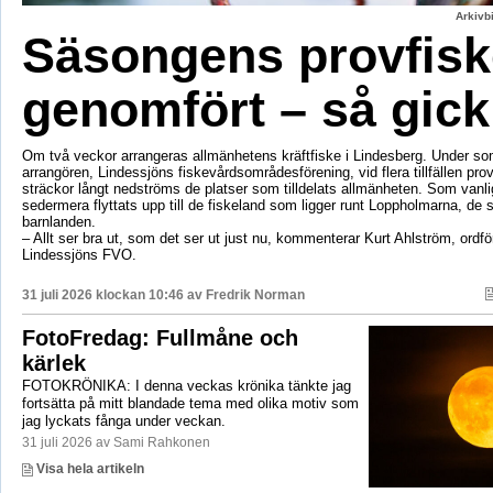
Arkivbi
Säsongens provfisk
genomfört – så gick
Om två veckor arrangeras allmänhetens kräftfiske i Lindesberg. Under s
arrangören, Lindessjöns fiskevårdsområdesförening, vid flera tillfällen prov
sträckor långt nedströms de platser som tilldelats allmänheten. Som vanli
sedermera flyttats upp till de fiskeland som ligger runt Loppholmarna, de 
barnlanden.
– Allt ser bra ut, som det ser ut just nu, kommenterar Kurt Ahlström, ordfö
Lindessjöns FVO.
31 juli 2026 klockan 10:46 av
Fredrik Norman
FotoFredag: Fullmåne och
kärlek
FOTOKRÖNIKA: I denna veckas krönika tänkte jag
fortsätta på mitt blandade tema med olika motiv som
jag lyckats fånga under veckan.
31 juli 2026 av Sami Rahkonen
Visa hela artikeln