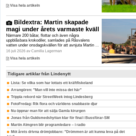
Visa hela artikeln
Bildextra: Martin skapade
magi under årets varmaste kväll
Närmare 200 båtar, flottar och även några
uppblåsbara krokodiler, samlades på Råsvalens
vatten under onsdagskvällen för att avnjuta Martin ...
16 juli 2026 av Camilla Lagerman
Visa hela artikeln
Tidigare artiklar från Lindenytt
Lista: Se vilka som har lottats ett kräftfiskeland
Arrangören: ”Man vill inte missa det här”
Trippla rekord när StreetWeek intog Lindesberg
FotoFredag: Rik flora och världens snabbaste djur
Nu öppnar man för att sälja Gamla kirurgen
Jonas från Guldsmedshyttan klar för final i Bussförar-SM
Martin Almgren blir programledare – i radio
Möt årets drivna drömjobbare: ”Drömmen är att kunna leva på det