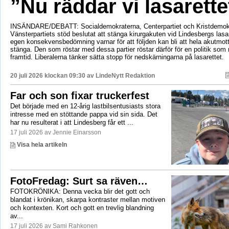
”Nu räddar vi lasarette
INSÄNDARE/DEBATT: Socialdemokraterna, Centerpartiet och Kristdemok
Vänsterpartiets stöd beslutat att stänga kirurgakuten vid Lindesbergs lasa
egen konsekvensbedömning varnar för att följden kan bli att hela akutmo
stänga. Den som röstar med dessa partier röstar därför för en politik som r
framtid. Liberalerna tänker sätta stopp för nedskärningarna på lasarettet.
20 juli 2026 klockan 09:30 av
LindeNytt Redaktion
Far och son fixar truckerfest
Det började med en 12-årig lastbilsentusiasts stora
intresse med en stöttande pappa vid sin sida. Det
har nu resulterat i att Lindesberg får ett ...
17 juli 2026 av Jennie Einarsson
Visa hela artikeln
FotoFredag: Surt sa räven…
FOTOKRÖNIKA: Denna vecka blir det gott och
blandat i krönikan, skarpa kontraster mellan motiven
och kontexten. Kort och gott en trevlig blandning
av...
17 juli 2026 av Sami Rahkonen