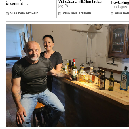
Vid sådana tillfällen brukar
Travtävlin
år gammal ...
jag fö...
söndagens 
Visa hela artikeln
Visa hela artikeln
Visa hela