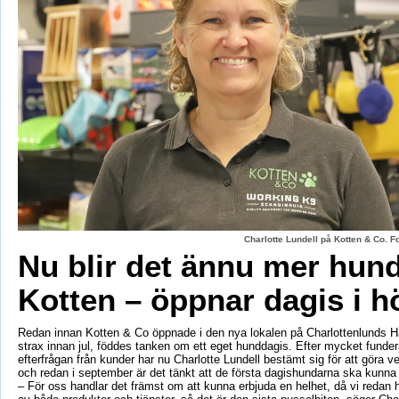
Charlotte Lundell på Kotten & Co. 
Nu blir det ännu mer hun
Kotten – öppnar dagis i h
Redan innan Kotten & Co öppnade i den nya lokalen på Charlottenlunds 
strax innan jul, föddes tanken om ett eget hunddagis. Efter mycket fund
efterfrågan från kunder har nu Charlotte Lundell bestämt sig för att göra ve
och redan i september är det tänkt att de första dagishundarna ska kunna
– För oss handlar det främst om att kunna erbjuda en helhet, då vi redan h