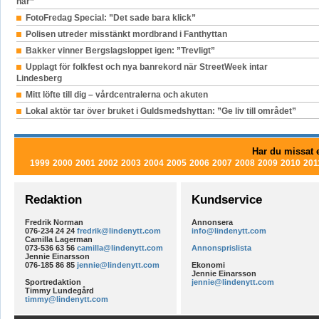
här”
FotoFredag Special: ”Det sade bara klick”
Polisen utreder misstänkt mordbrand i Fanthyttan
Bakker vinner Bergslagsloppet igen: ”Trevligt”
Upplagt för folkfest och nya banrekord när StreetWeek intar
Lindesberg
Mitt löfte till dig – vårdcentralerna och akuten
Lokal aktör tar över bruket i Guldsmedshyttan: ”Ge liv till området”
Har du missat e
1999
2000
2001
2002
2003
2004
2005
2006
2007
2008
2009
2010
201
Redaktion
Kundservice
Fredrik Norman
Annonsera
076-234 24 24
fredrik@lindenytt.com
info@lindenytt.com
Camilla Lagerman
073-536 63 56
camilla@lindenytt.com
Annonsprislista
Jennie Einarsson
076-185 86 85
jennie@lindenytt.com
Ekonomi
Jennie Einarsson
Sportredaktion
jennie@lindenytt.com
Timmy Lundegård
timmy@lindenytt.com