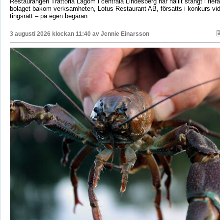
Restaurangen Trattoria Lagom i centrala Lindesberg har hållit stängt i fler
bolaget bakom verksamheten, Lotus Restaurant AB, försatts i konkurs vi
tingsrätt – på egen begäran
3 augusti 2026 klockan 11:40 av
Jennie Einarsson