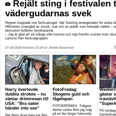
Rejält sting i festivalen 
vädergudarnas svek
Regnet stoppade inte festivalsuget. När Solsting arrangerades för andra år
Hillstreets innergård av musik, mat och en publik som trotsade vädret – o
dessutom fjolårets besökarantal.
– Jag är glad att så många ville komma och röja framför scénen trots sku
Larsson från festivalgruppen.
27 juli 2026 klockan 13:24 av
Jennie Einarsson
Harry överlevde
FotoFredag:
Wester
dubbla strokes – nu
Skogens guld och
gästar 
väntar drömresan till
fågelspan
travtävl
USA: ”Bra saker
”Superk
FOTOKRÖNIKA: Tidigare
händer inte oss”
denna vecka åkte jag iväg
På söndag
på en lite längre fotorunda.
travtävlin
När Harry Auer bara var åtta