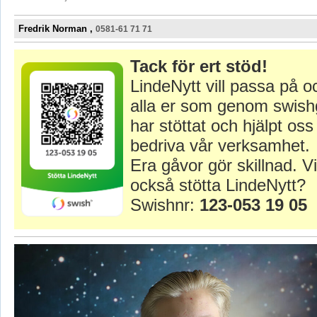
Fredrik Norman ,
0581-61 71 71
Tack för ert stöd!
LindeNytt vill passa på o
alla er som genom swish
har stöttat och hjälpt oss 
bedriva vår verksamhet.
Era gåvor gör skillnad. Vi
också stötta LindeNytt?
Swishnr:
123-053 19 05