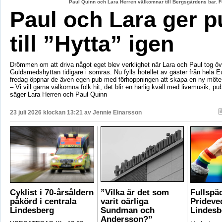
Paul Quinn och Lara Herren välkomnar till Bergsgårdens bar. F
Paul och Lara ger p
till ”Hytta” igen
Drömmen om att driva något eget blev verklighet när Lara och Paul tog öv
Guldsmedshyttan tidigare i somras. Nu fylls hotellet av gäster från hela 
fredag öppnar de även egen pub med förhoppningen att skapa en ny mötes
– Vi vill gärna välkomna folk hit, det blir en härlig kväll med livemusik, p
säger Lara Herren och Paul Quinn
23 juli 2026 klockan 13:21 av
Jennie Einarsson
Cyklist i 70-årsåldern
”Vilka är det som
Fullspä
påkörd i centrala
varit oärliga
Pridevec
Lindesberg
Sundman och
Lindesb
Andersson?”