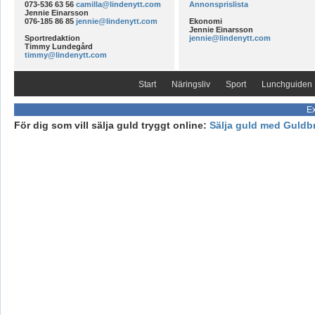
073-536 63 56
camilla@lindenytt.com
Annonsprislista
Jennie Einarsson
076-185 86 85
jennie@lindenytt.com
Ekonomi
Jennie Einarsson
Sportredaktion
jennie@lindenytt.com
Timmy Lundegård
timmy@lindenytt.com
Start
Näringsliv
Sport
Lunchguiden
Ex
För dig som vill sälja guld tryggt online:
Sälja guld med Guldb