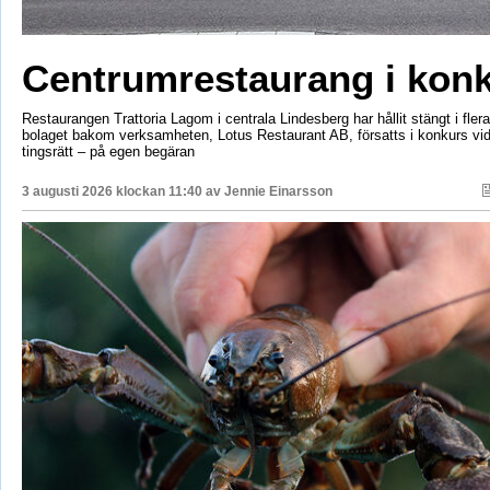
Centrumrestaurang i kon
Restaurangen Trattoria Lagom i centrala Lindesberg har hållit stängt i fler
bolaget bakom verksamheten, Lotus Restaurant AB, försatts i konkurs vi
tingsrätt – på egen begäran
3 augusti 2026 klockan 11:40 av
Jennie Einarsson