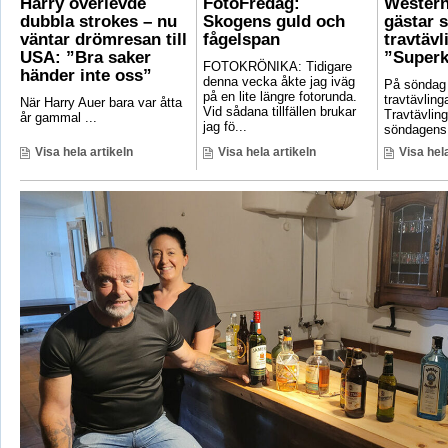
Harry överlevde
FotoFredag:
Wester
dubbla strokes – nu
Skogens guld och
gästar 
väntar drömresan till
fågelspan
travtävl
USA: ”Bra saker
”Superk
FOTOKRÖNIKA: Tidigare
händer inte oss”
denna vecka åkte jag iväg
På söndag
på en lite längre fotorunda.
travtävlin
När Harry Auer bara var åtta
Vid sådana tillfällen brukar
Travtävlin
år gammal ...
jag fö...
söndagens 
Visa hela artikeln
Visa hela artikeln
Visa hela