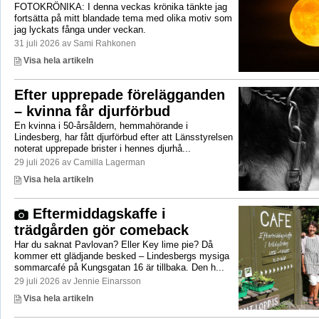
FOTOKRÖNIKA: I denna veckas krönika tänkte jag
fortsätta på mitt blandade tema med olika motiv som
jag lyckats fånga under veckan.
31 juli 2026 av Sami Rahkonen
Visa hela artikeln
Efter upprepade förelägganden
– kvinna får djurförbud
En kvinna i 50-årsåldern, hemmahörande i
Lindesberg, har fått djurförbud efter att Länsstyrelsen
noterat upprepade brister i hennes djurhå...
29 juli 2026 av Camilla Lagerman
Visa hela artikeln
Eftermiddagskaffe i
trädgården gör comeback
Har du saknat Pavlovan? Eller Key lime pie? Då
kommer ett glädjande besked – Lindesbergs mysiga
sommarcafé på Kungsgatan 16 är tillbaka. Den h...
29 juli 2026 av Jennie Einarsson
Visa hela artikeln