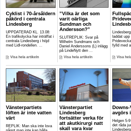
Cyklist i 70-årsåldern
”Vilka är det som
Fullspä
påkörd i centrala
varit oärliga
Pridevec
Lindesberg
Sundman och
Lindesb
Andersson?”
UPPDATERAD KL. 13.08:
Lindesber
En trafikolycka har inträffat i
laddat upp 
SLUTREPLIK: Svar på
centrala Lindesberg i höjd
Pridevecka
Wilhelm Sundmans och
med Lidl-rondellen. ...
fylld med ak
Daniel Anderssons (L) inlägg
på LindeNytt den ...
Visa hela artikeln
Visa hela artikeln
Visa hela
Vänsterpartiets
Vänsterpartiet
Downs-V
löften är inte vatten
Lindesberg
avgörs 
värt
fortsätter verka för
Helgen 5-9
att akutkirurgi natt
det råda ju
REPLIK: Man ska inte lova
skall vara kvar
Lindesberg 
något man inte kan hålla.