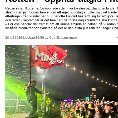
Redan innan Kotten & Co öppnade i den nya lokalen på Charlottenlunds 
strax innan jul, föddes tanken om ett eget hunddagis. Efter mycket fund
efterfrågan från kunder har nu Charlotte Lundell bestämt sig för att göra ve
och redan i september är det tänkt att de första dagishundarna ska kunna
– För oss handlar det främst om att kunna erbjuda en helhet, då vi redan h
av både produkter och tjänster, så det är den sista pusselbiten, säger Char
28 juli 2026 klockan 10:56 av
Camilla Lagerman