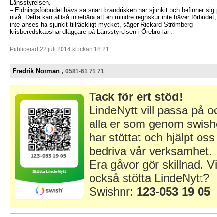
Länsstyrelsen.
– Eldningsförbudet hävs så snart brandrisken har sjunkit och befinner sig p
nivå. Detta kan alltså innebära att en mindre regnskur inte häver förbudet,
inte anses ha sjunkit tillräckligt mycket, säger Rickard Strömberg
krisberedskapshandläggare på Länsstyrelsen i Örebro län.
Publicerad 22 juli 2014 klockan 18:21
Fredrik Norman ,
0581-61 71 71
Tack för ert stöd!
LindeNytt vill passa på o
alla er som genom swish
har stöttat och hjälpt oss 
bedriva vår verksamhet.
Era gåvor gör skillnad. Vi
också stötta LindeNytt?
Swishnr:
123-053 19 05