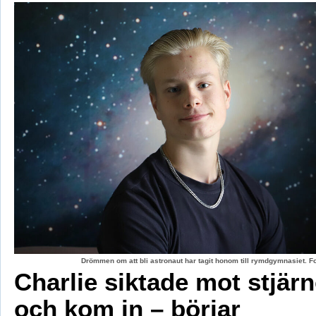
Drömmen om att bli astronaut har tagit honom till rymdgymnasiet. 
Charlie siktade mot stjär
och kom in – börjar