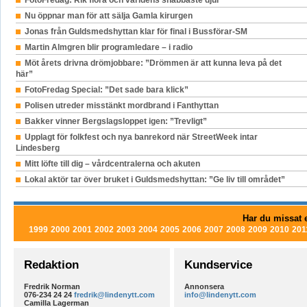
Nu öppnar man för att sälja Gamla kirurgen
Jonas från Guldsmedshyttan klar för final i Bussförar-SM
Martin Almgren blir programledare – i radio
Möt årets drivna drömjobbare: ”Drömmen är att kunna leva på det
här”
FotoFredag Special: ”Det sade bara klick”
Polisen utreder misstänkt mordbrand i Fanthyttan
Bakker vinner Bergslagsloppet igen: ”Trevligt”
Upplagt för folkfest och nya banrekord när StreetWeek intar
Lindesberg
Mitt löfte till dig – vårdcentralerna och akuten
Lokal aktör tar över bruket i Guldsmedshyttan: ”Ge liv till området”
Har du missat e
1999
2000
2001
2002
2003
2004
2005
2006
2007
2008
2009
2010
201
Redaktion
Kundservice
Fredrik Norman
Annonsera
076-234 24 24
fredrik@lindenytt.com
info@lindenytt.com
Camilla Lagerman