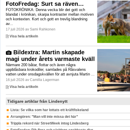
FotoFredag: Surt sa räven…
FOTOKRÖNIKA: Denna vecka blir det gott och
blandat i krönikan, skarpa kontraster mellan motiven
och kontexten. Kort och gott en trevlig blandning
av...
17 juli 2026 av Sami Rahkonen
Visa hela artikeln
Bildextra: Martin skapade
magi under årets varmaste kväll
Närmare 200 båtar, flottar och även några
uppblåsbara krokodiler, samlades på Råsvalens
vatten under onsdagskvällen för att avnjuta Martin ...
16 juli 2026 av Camilla Lagerman
Visa hela artikeln
Tidigare artiklar från Lindenytt
Lista: Se vilka som har lottats ett kräftfiskeland
Arrangören: ”Man vill inte missa det här”
Trippla rekord när StreetWeek intog Lindesberg
FotoFredag: Rik flora och världens snabbaste djur