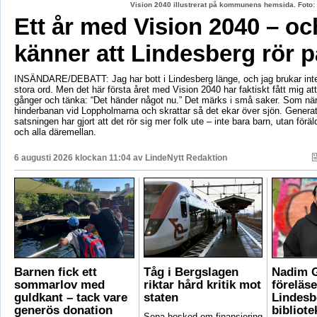
Vision 2040 illustrerat på kommunens hemsida. Fot
Ett år med Vision 2040 – oc
känner att Lindesberg rör p
INSÄNDARE/DEBATT: Jag har bott i Lindesberg länge, och jag brukar int
stora ord. Men det här första året med Vision 2040 har faktiskt fått mig at
gånger och tänka: “Det händer något nu.” Det märks i små saker. Som när
hinderbanan vid Loppholmarna och skrattar så det ekar över sjön. Genera
satsningen har gjort att det rör sig mer folk ute – inte bara barn, utan föräld
och alla däremellan.
6 augusti 2026 klockan 11:04 av
LindeNytt Redaktion
Barnen fick ett
Tåg i Bergslagen
Nadim 
sommarlov med
riktar hård kritik mot
föreläse
guldkant – tack vare
staten
Lindesb
generös donation
bibliote
Sena besked om finansiering