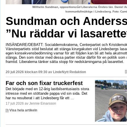
Willhelm Sundman, oppositionsråd Liberalerna Örebro län. Daniel An
kommunfullmäktige i Lindesberg. Foto: Cami
Sundman och Anderss
”Nu räddar vi lasarette
INSÄNDARE/DEBATT: Socialdemokraterna, Centerpartiet och Kristdemok
Vänsterpartiets stöd beslutat att stänga kirurgakuten vid Lindesbergs lasa
egen konsekvensbedömning varnar för att följden kan bli att hela akutmo
stänga. Den som röstar med dessa partier röstar därför för en politik som r
framtid. Liberalerna tänker sätta stopp för nedskärningarna på lasarettet.
20 juli 2026 klockan 09:30 av
LindeNytt Redaktion
Far och son fixar truckerfest
Det började med en 12-årig lastbilsentusiasts stora
intresse med en stöttande pappa vid sin sida. Det
har nu resulterat i att Lindesberg får ett ...
17 juli 2026 av Jennie Einarsson
Visa hela artikeln