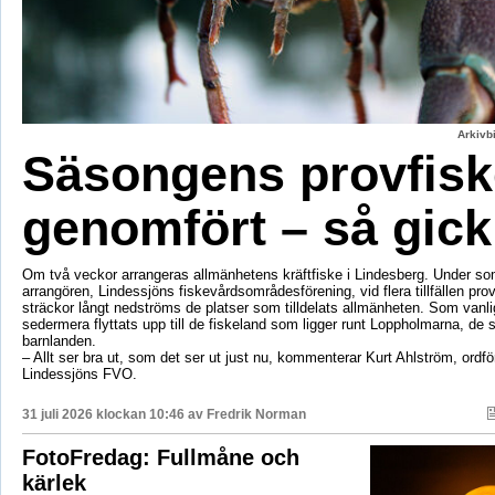
Arkivbi
Säsongens provfisk
genomfört – så gick
Om två veckor arrangeras allmänhetens kräftfiske i Lindesberg. Under s
arrangören, Lindessjöns fiskevårdsområdesförening, vid flera tillfällen prov
sträckor långt nedströms de platser som tilldelats allmänheten. Som vanli
sedermera flyttats upp till de fiskeland som ligger runt Loppholmarna, de 
barnlanden.
– Allt ser bra ut, som det ser ut just nu, kommenterar Kurt Ahlström, ordfö
Lindessjöns FVO.
31 juli 2026 klockan 10:46 av
Fredrik Norman
FotoFredag: Fullmåne och
kärlek