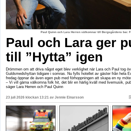
Paul Quinn och Lara Herren välkomnar till Bergsgårdens bar. F
Paul och Lara ger p
till ”Hytta” igen
Drömmen om att driva något eget blev verklighet när Lara och Paul tog öv
Guldsmedshyttan tidigare i somras. Nu fylls hotellet av gäster från hela 
fredag öppnar de även egen pub med förhoppningen att skapa en ny mötes
– Vi vill gärna välkomna folk hit, det blir en härlig kväll med livemusik, p
säger Lara Herren och Paul Quinn
23 juli 2026 klockan 13:21 av
Jennie Einarsson