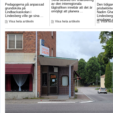
av den interregionala
Pedagogerna på anpassad
Den tidigar
tågtrafiken innebär att det är
grundskola på
prisbelönte
omöjligt att planera ...
Lindbackaskolan i
Nadim Gha
Lindesberg ville ge sina ...
Lindesbergs
onsdagen d
Visa hela artikeln
Visa hela artikeln
Visa hela