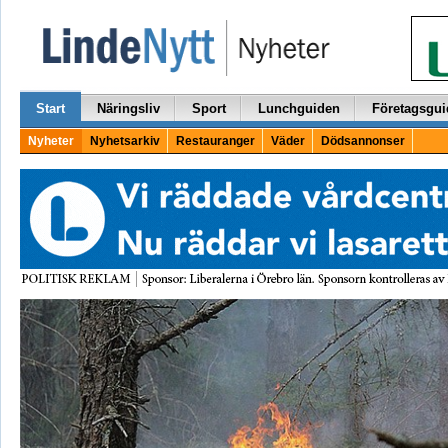
Start
Näringsliv
Sport
Lunchguiden
Företagsgui
Nyheter
Nyhetsarkiv
Restauranger
Väder
Dödsannonser