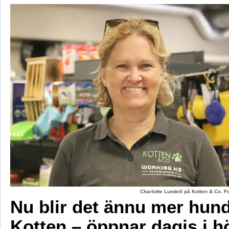
Charlotte Lundell på Kotten & Co. 
Nu blir det ännu mer hun
Kotten – öppnar dagis i h