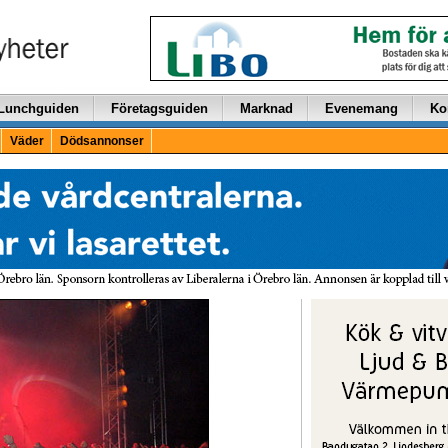
Lunchguiden
Företagsguiden
Marknad
Evenemang
Ko
Väder
Dödsannonser