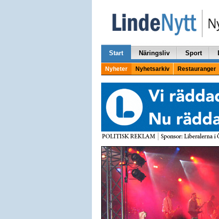
Start
Näringsliv
Sport
Nyheter
Nyhetsarkiv
Restauranger