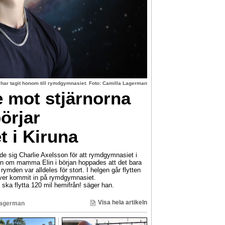
 har tagit honom till rymdgymnasiet. Foto: Camilla Lagerman
e mot stjärnorna
örjar
 i Kiruna
de sig Charlie Axelsson för att rymdgymnasiet i
en om mamma Elin i början hoppades att det bara
 rymden var alldeles för stort. I helgen går flytten
lever kommit in på rymdgymnasiet.
jag ska flytta 120 mil hemifrån! säger han.
Visa hela artikeln
Lagerman