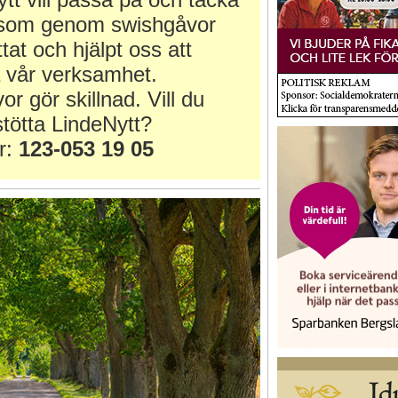
r som genom swishgåvor
ttat och hjälpt oss att
 vår verksamhet.
or gör skillnad. Vill du
tötta LindeNytt?
r:
123-053 19 05