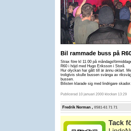
Bil rammade buss på R6
Strax före kl 11.00 på måndagsförmiddage
R60 i höjd med Hugo Eriksson i Storå.
Hur olyckan har gått till är ännu oklart. 
troligtvis skulle bussen svänga av riksväge
bussen.
Bilisten klarade sig med lindrigare skador.
Publicerad 10 januari 2000 klockan 13:29
Fredrik Norman ,
0581-61 71 71
Tack fö
LindeNy