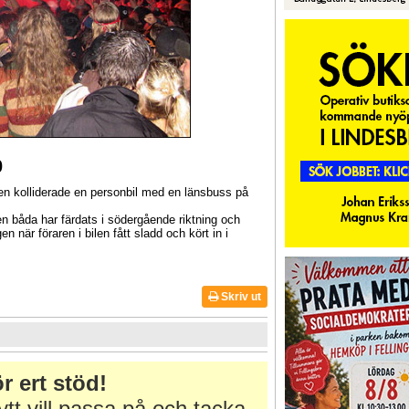
0
n kolliderade en personbil med en länsbuss på
Men båda har färdats i södergående riktning och
n när föraren i bilen fått sladd och kört in i
Skriv ut
r ert stöd!
tt vill passa på och tacka