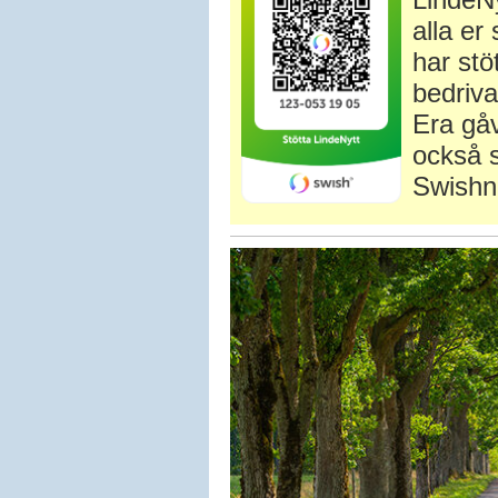
alla e
har stö
bedriva
Era gåv
också s
Swishn