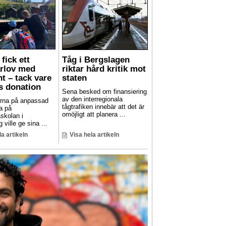
fick ett
Tåg i Bergslagen
rlov med
riktar hård kritik mot
t – tack vare
staten
s donation
Sena besked om finansiering
av den interregionala
rna på anpassad
tågtrafiken innebär att det är
a på
omöjligt att planera ...
skolan i
 ville ge sina ...
la artikeln
Visa hela artikeln