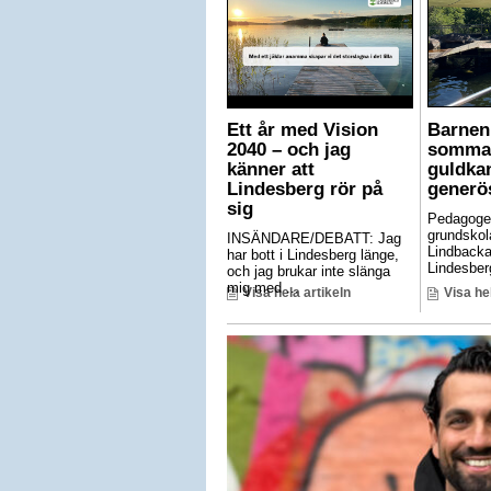
Ett år med Vision
Barnen 
2040 – och jag
somma
känner att
guldkan
Lindesberg rör på
generö
sig
Pedagoge
grundskol
INSÄNDARE/DEBATT: Jag
Lindbacka
har bott i Lindesberg länge,
Lindesberg
och jag brukar inte slänga
mig med ...
Visa hela artikeln
Visa he