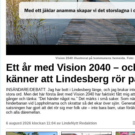
Vision 2040 illustrerat på kommunens hemsida. Fot
Ett år med Vision 2040 – oc
känner att Lindesberg rör p
INSÄNDARE/DEBATT: Jag har bott i Lindesberg länge, och jag brukar int
stora ord. Men det här första året med Vision 2040 har faktiskt fått mig at
gånger och tänka: “Det händer något nu.” Det märks i små saker. Som när
hinderbanan vid Loppholmarna och skrattar så det ekar över sjön. Genera
satsningen har gjort att det rör sig mer folk ute – inte bara barn, utan föräld
och alla däremellan.
6 augusti 2026 klockan 11:04 av
LindeNytt Redaktion