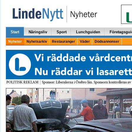
Start
Näringsliv
Sport
Lunchguiden
Företagsgui
Nyheter
Nyhetsarkiv
Restauranger
Väder
Dödsannonser