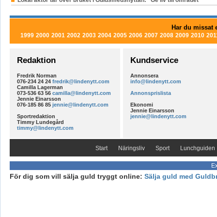
Har du missat e
1999
2000
2001
2002
2003
2004
2005
2006
2007
2008
2009
2010
201
Redaktion
Kundservice
Fredrik Norman
Annonsera
076-234 24 24
fredrik@lindenytt.com
info@lindenytt.com
Camilla Lagerman
073-536 63 56
camilla@lindenytt.com
Annonsprislista
Jennie Einarsson
076-185 86 85
jennie@lindenytt.com
Ekonomi
Jennie Einarsson
Sportredaktion
jennie@lindenytt.com
Timmy Lundegård
timmy@lindenytt.com
Start
Näringsliv
Sport
Lunchguiden
Ex
För dig som vill sälja guld tryggt online:
Sälja guld med Guldb