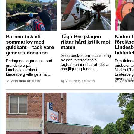
Barnen fick ett
Tåg i Bergslagen
Nadim 
sommarlov med
riktar hård kritik mot
föreläse
guldkant – tack vare
staten
Lindesb
generös donation
bibliote
Sena besked om finansiering
av den interregionala
Pedagogerna på anpassad
Den tidigar
tågtrafiken innebär att det är
grundskola på
prisbelönte
omöjligt att planera ...
Lindbackaskolan i
Nadim Gha
Lindesberg ville ge sina ...
Lindesbergs
onsdagen d
Visa hela artikeln
Visa hela artikeln
Visa hela