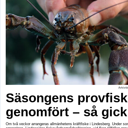
Arkivbi
Säsongens provfisk
genomfört – så gick
Om två veckor arrangeras allmänhetens kräftfiske i Lindesberg. Under s