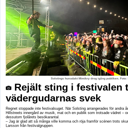
Solstings huvudakt Mimikry drog igång publiken. Foto:
Rejält sting i festivalen 
vädergudarnas svek
Regnet stoppade inte festivalsuget. När Solsting arrangerades för andra år
Hillstreets innergård av musik, mat och en publik som trotsade vädret – o
dessutom fjolårets besökarantal.
– Jag är glad att så många ville komma och röja framför scénen trots sku
Larsson från festivalgruppen.