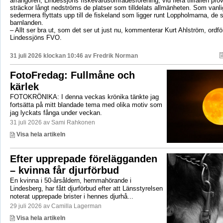
arrangören, Lindessjöns fiskevårdsområdesförening, vid flera tillfällen prov
sträckor långt nedströms de platser som tilldelats allmänheten. Som vanli
sedermera flyttats upp till de fiskeland som ligger runt Loppholmarna, de 
barnlanden.
– Allt ser bra ut, som det ser ut just nu, kommenterar Kurt Ahlström, ordfö
Lindessjöns FVO.
31 juli 2026 klockan 10:46 av
Fredrik Norman
FotoFredag: Fullmåne och
kärlek
FOTOKRÖNIKA: I denna veckas krönika tänkte jag
fortsätta på mitt blandade tema med olika motiv som
jag lyckats fånga under veckan.
31 juli 2026 av Sami Rahkonen
Visa hela artikeln
Efter upprepade förelägganden
– kvinna får djurförbud
En kvinna i 50-årsåldern, hemmahörande i
Lindesberg, har fått djurförbud efter att Länsstyrelsen
noterat upprepade brister i hennes djurhå...
29 juli 2026 av Camilla Lagerman
Visa hela artikeln