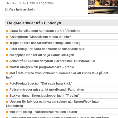
16 juli 2026 av Camilla Lagerman
Visa hela artikeln
Tidigare artiklar från Lindenytt
Lista: Se vilka som har lottats ett kräftfiskeland
Arrangören: ”Man vill inte missa det här”
Trippla rekord när StreetWeek intog Lindesberg
FotoFredag: Rik flora och världens snabbaste djur
Nu öppnar man för att sälja Gamla kirurgen
Jonas från Guldsmedshyttan klar för final i Bussförar-SM
Martin Almgren blir programledare – i radio
Möt årets drivna drömjobbare: ”Drömmen är att kunna leva på det
här”
FotoFredag Special: ”Det sade bara klick”
Polisen utreder misstänkt mordbrand i Fanthyttan
Bakker vinner Bergslagsloppet igen: ”Trevligt”
Upplagt för folkfest och nya banrekord när StreetWeek intar
Lindesberg
Mitt löfte till dig – vårdcentralerna och akuten
Lokal aktör tar över bruket i Guldsmedshyttan: ”Ge liv till området”