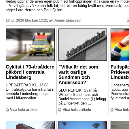
fredag öppnar de även egen pub med förhoppningen att skapa en ny mötes
– Vi vill gärna välkomna folk hit, det blir en härlig kväll med livemusik, p
säger Lara Herren och Paul Quinn
23 juli 2026 klockan 13:21 av
Jennie Einarsson
Cyklist i 70-årsåldern
”Vilka är det som
Fullspä
påkörd i centrala
varit oärliga
Pridevec
Lindesberg
Sundman och
Lindesb
Andersson?”
UPPDATERAD KL. 13.08:
Lindesber
En trafikolycka har inträffat i
laddat upp 
SLUTREPLIK: Svar på
centrala Lindesberg i höjd
Pridevecka
Wilhelm Sundmans och
med Lidl-rondellen. ...
fylld med ak
Daniel Anderssons (L) inlägg
på LindeNytt den ...
Visa hela artikeln
Visa hela artikeln
Visa hela