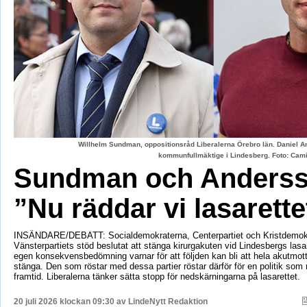
Willhelm Sundman, oppositionsråd Liberalerna Örebro län. Daniel An
kommunfullmäktige i Lindesberg. Foto: Cami
Sundman och Anderss
”Nu räddar vi lasarette
INSÄNDARE/DEBATT: Socialdemokraterna, Centerpartiet och Kristdemok
Vänsterpartiets stöd beslutat att stänga kirurgakuten vid Lindesbergs lasa
egen konsekvensbedömning varnar för att följden kan bli att hela akutmo
stänga. Den som röstar med dessa partier röstar därför för en politik som r
framtid. Liberalerna tänker sätta stopp för nedskärningarna på lasarettet.
20 juli 2026 klockan 09:30 av
LindeNytt Redaktion