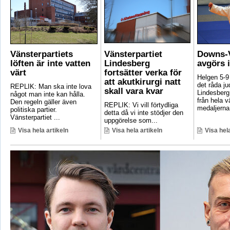
Vänsterpartiets
Vänsterpartiet
Downs-V
löften är inte vatten
Lindesberg
avgörs 
värt
fortsätter verka för
Helgen 5-9
att akutkirurgi natt
det råda ju
REPLIK: Man ska inte lova
skall vara kvar
Lindesberg 
något man inte kan hålla.
från hela 
Den regeln gäller även
REPLIK: Vi vill förtydliga
medaljerna 
politiska partier.
detta då vi inte stödjer den
Vänsterpartiet ...
uppgörelse som...
Visa hela artikeln
Visa hela artikeln
Visa hela