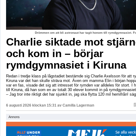
Drömmen om att bli astronaut har tagit honom till rymdgymnasiet. 
Charlie siktade mot stjär
och kom in – börjar
rymdgymnasiet i Kiruna
Redan i tredje klass på lågstadiet bestämde sig Charlie Axelsson för att 
Kiruna var det han skulle sträva mot. Även om mamma Elin i början hoppa
var en fas, visade det sig att intresset för rymden var alldeles för stort. I 
till Kiruna, då han som en av totalt 30 elever kommit in på rymdgymnasiet
– Jag tror inte riktigt det har sjunkit in, jag ska flytta 120 mil hemifrån! sä
6 augusti 2026 klockan 15:31 av
Camilla Lagerman
Annons