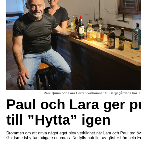
Paul Quinn och Lara Herren välkomnar till Bergsgårdens bar. F
Paul och Lara ger p
till ”Hytta” igen
Drömmen om att driva något eget blev verklighet när Lara och Paul tog öv
Guldsmedshyttan tidigare i somras. Nu fylls hotellet av gäster från hela 