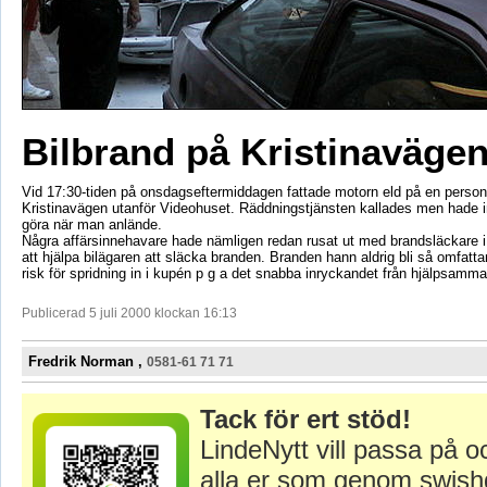
Bilbrand på Kristinaväge
Vid 17:30-tiden på onsdagseftermiddagen fattade motorn eld på en person
Kristinavägen utanför Videohuset. Räddningstjänsten kallades men hade i
göra när man anlände.
Några affärsinnehavare hade nämligen redan rusat ut med brandsläckare i
att hjälpa bilägaren att släcka branden. Branden hann aldrig bli så omfatta
risk för spridning in i kupén p g a det snabba inryckandet från hjälpsamm
Publicerad 5 juli 2000 klockan 16:13
Fredrik Norman ,
0581-61 71 71
Tack för ert stöd!
LindeNytt vill passa på o
alla er som genom swish