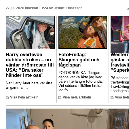
27 juli 2026 klockan 13:24 av
Jennie Einarsson
Harry överlevde
FotoFredag:
Wester
dubbla strokes – nu
Skogens guld och
gästar 
väntar drömresan till
fågelspan
travtävl
USA: ”Bra saker
”Superk
FOTOKRÖNIKA: Tidigare
händer inte oss”
denna vecka åkte jag iväg
På söndag
på en lite längre fotorunda.
travtävlin
När Harry Auer bara var åtta
Vid sådana tillfällen brukar
Travtävlin
år gammal ...
jag fö...
söndagens 
Visa hela artikeln
Visa hela artikeln
Visa hela