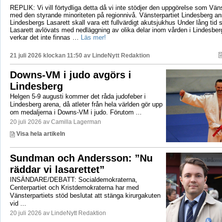
REPLIK: Vi vill förtydliga detta då vi inte stödjer den uppgörelse som Vänst
med den styrande minoriteten på regionnivå. Vänsterpartiet Lindesberg an
Lindesbergs Lasarett skall vara ett fullvärdigt akutsjukhus Under lång tid
Lasarett avlövats med nedläggning av olika delar inom vården i Lindesberg
verkar det inte finnas …
Läs mer!
21 juli 2026 klockan 11:50 av
LindeNytt Redaktion
Downs-VM i judo avgörs i
Lindesberg
Helgen 5-9 augusti kommer det råda judofeber i
Lindesberg arena, då atleter från hela världen gör upp
om medaljerna i Downs-VM i judo. Förutom ...
20 juli 2026 av Camilla Lagerman
Visa hela artikeln
Sundman och Andersson: ”Nu
räddar vi lasarettet”
INSÄNDARE/DEBATT: Socialdemokraterna,
Centerpartiet och Kristdemokraterna har med
Vänsterpartiets stöd beslutat att stänga kirurgakuten
vid ...
20 juli 2026 av LindeNytt Redaktion