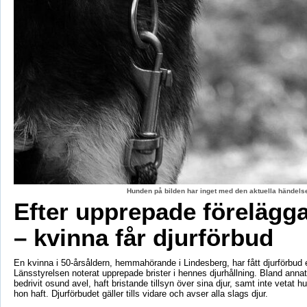
Hunden på bilden har inget med den aktuella händelse
Efter upprepade förelägg
– kvinna får djurförbud
En kvinna i 50-årsåldern, hemmahörande i Lindesberg, har fått djurförbud e
Länsstyrelsen noterat upprepade brister i hennes djurhållning. Bland anna
bedrivit osund avel, haft bristande tillsyn över sina djur, samt inte vetat 
hon haft. Djurförbudet gäller tills vidare och avser alla slags djur.