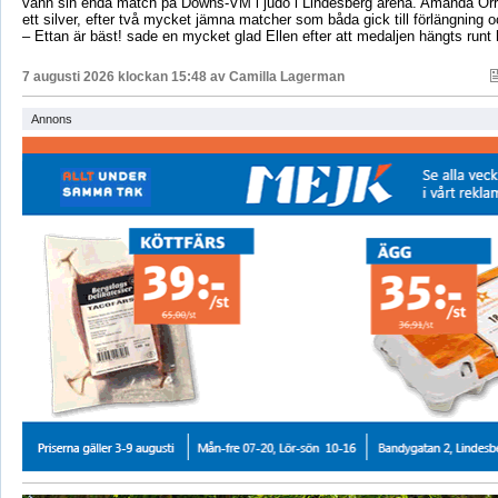
vann sin enda match på Downs-VM i judo i Lindesberg arena. Amanda Orr
ett silver, efter två mycket jämna matcher som båda gick till förlängning
– Ettan är bäst! sade en mycket glad Ellen efter att medaljen hängts runt
7 augusti 2026 klockan 15:48 av
Camilla Lagerman
Annons