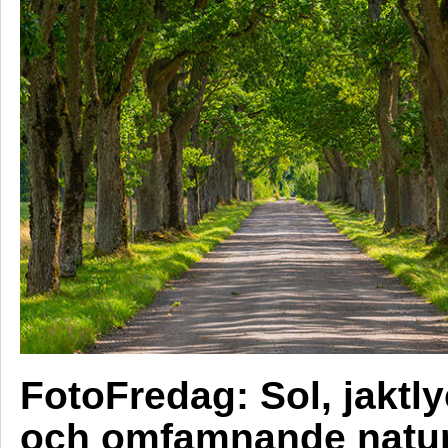
FotoFredag: Sol, jaktl
och omfamnande natu