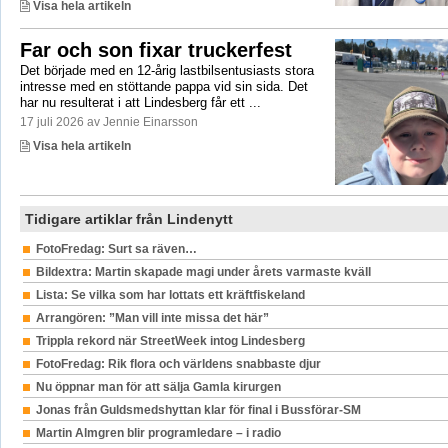
Visa hela artikeln
Far och son fixar truckerfest
Det började med en 12-årig lastbilsentusiasts stora
intresse med en stöttande pappa vid sin sida. Det
har nu resulterat i att Lindesberg får ett ...
17 juli 2026 av Jennie Einarsson
Visa hela artikeln
Tidigare artiklar från Lindenytt
FotoFredag: Surt sa räven…
Bildextra: Martin skapade magi under årets varmaste kväll
Lista: Se vilka som har lottats ett kräftfiskeland
Arrangören: ”Man vill inte missa det här”
Trippla rekord när StreetWeek intog Lindesberg
FotoFredag: Rik flora och världens snabbaste djur
Nu öppnar man för att sälja Gamla kirurgen
Jonas från Guldsmedshyttan klar för final i Bussförar-SM
Martin Almgren blir programledare – i radio