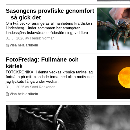
Säsongens provfiske genomfört
– så gick det
Om två veckor arrangeras allmänhetens kräftfiske i
Lindesberg. Under sommaren har arrangören,
Lindessjöns fiskevårdsområdesförening, vid flera...
31 juli 2026 av Fredrik Norman
Visa hela artikeln
FotoFredag: Fullmåne och
kärlek
FOTOKRÖNIKA: I denna veckas krönika tänkte jag
fortsätta på mitt blandade tema med olika motiv som
jag lyckats fånga under veckan.
31 juli 2026 av Sami Rahkonen
Visa hela artikeln