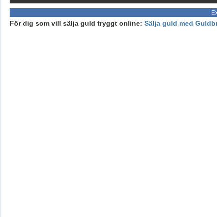
Ex
För dig som vill sälja guld tryggt online:
Sälja guld med Guldb