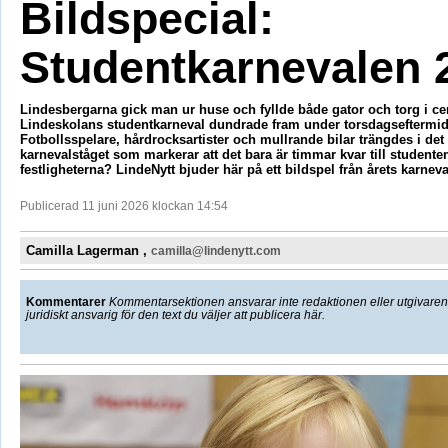
Bildspecial:
Studentkarnevalen 
Lindesbergarna gick man ur huse och fyllde både gator och torg i ce
Lindeskolans studentkarneval dundrade fram under torsdagseftermi
Fotbollsspelare, hårdrocksartister och mullrande bilar trängdes i det
karnevalståget som markerar att det bara är timmar kvar till student
festligheterna? LindeNytt bjuder här på ett bildspel från årets karneva
Publicerad 11 juni 2026 klockan 14:54
Camilla Lagerman ,
camilla@lindenytt.com
Kommentarer
Kommentarsektionen ansvarar inte redaktionen eller utgivaren f
juridiskt ansvarig för den text du väljer att publicera här.