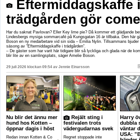
Eftermiddagskaffe 
trädgården gör com
Har du saknat Pavlovan? Eller Key lime pie? Då kommer ett glädjande be
Lindesbergs mysiga sommarcafé på Kungsgatan 16 är tillbaka. Den här g
Boson en ny medarbetare vid sin sida – Emilia Nylin. Tillsammans bjuder de
säsong av ”Eftermiddagskaffe i trädgården”.
– De gäster som har varit här tidigare blir så lyckliga och glada när de ko
blir lite av en samlingsplats, säger Amelie Boson.
29 juli 2026 klockan 09:54 av
Jennie Einarsson
Nu blir det ännu mer
Rejält sting i
Harry ö
hund hos Kotten –
festivalen trots
dubbla 
öppnar dagis i höst
vädergudarnas svek
väntar d
USA: ”B
Redan innan Kotten & Co
Regnet stoppade inte
händer 