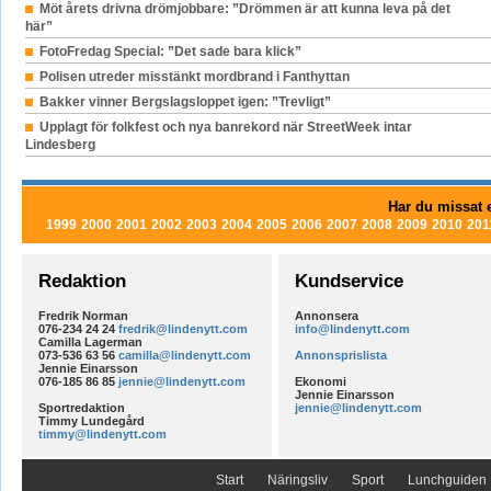
Möt årets drivna drömjobbare: ”Drömmen är att kunna leva på det
här”
FotoFredag Special: ”Det sade bara klick”
Polisen utreder misstänkt mordbrand i Fanthyttan
Bakker vinner Bergslagsloppet igen: ”Trevligt”
Upplagt för folkfest och nya banrekord när StreetWeek intar
Lindesberg
Har du missat e
1999
2000
2001
2002
2003
2004
2005
2006
2007
2008
2009
2010
201
Redaktion
Kundservice
Fredrik Norman
Annonsera
076-234 24 24
fredrik@lindenytt.com
info@lindenytt.com
Camilla Lagerman
073-536 63 56
camilla@lindenytt.com
Annonsprislista
Jennie Einarsson
076-185 86 85
jennie@lindenytt.com
Ekonomi
Jennie Einarsson
Sportredaktion
jennie@lindenytt.com
Timmy Lundegård
timmy@lindenytt.com
Start
Näringsliv
Sport
Lunchguiden