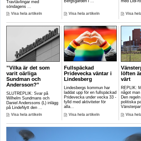
Bergsgården i ...
med Lidl-ro
Travtävlingar med
söndagens ...
Visa hela artikeln
Visa hela artikeln
Visa hela
”Vilka är det som
Fullspäckad
Vänster
varit oärliga
Pridevecka väntar i
löften ä
Sundman och
Lindesberg
värt
Andersson?”
Lindesbergs kommun har
REPLIK: Ma
laddat upp för en fullspäckad
något man 
SLUTREPLIK: Svar på
Pridevecka under vecka 33 -
Den regeln
Wilhelm Sundmans och
fylld med aktiviteter för
politiska pa
Daniel Anderssons (L) inlägg
alla...
Vänsterpart
på LindeNytt den ...
Visa hela artikeln
Visa hela artikeln
Visa hela