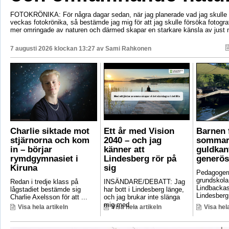
FOTOKRÖNIKA: För några dagar sedan, när jag planerade vad jag skulle s
veckas fotokrönika, så bestämde jag mig för att jag skulle försöka fotogr
mer omringade av naturen och därmed skapar en starkare känsla av just 
7 augusti 2026 klockan 13:27 av
Sami Rahkonen
Charlie siktade mot
Ett år med Vision
Barnen f
stjärnorna och kom
2040 – och jag
sommar
in – börjar
känner att
guldkant
rymdgymnasiet i
Lindesberg rör på
generös
Kiruna
sig
Pedagoger
grundskola
Redan i tredje klass på
INSÄNDARE/DEBATT: Jag
Lindbackas
lågstadiet bestämde sig
har bott i Lindesberg länge,
Lindesberg 
Charlie Axelsson för att ...
och jag brukar inte slänga
mig med ...
Visa hela artikeln
Visa hela artikeln
Visa hela