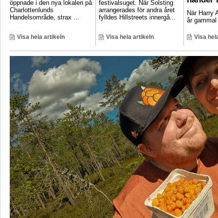
öppnade i den nya lokalen på
festivalsuget. När Solsting
Charlottenlunds
arrangerades för andra året
När Harry A
Handelsområde, strax ...
fylldes Hillstreets innergå...
år gammal 
Visa hela artikeln
Visa hela artikeln
Visa hela