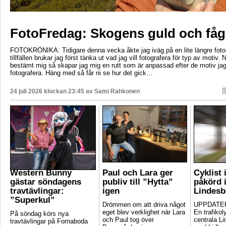
FotoFredag: Skogens guld och fåg
FOTOKRÖNIKA: Tidigare denna vecka åkte jag iväg på en lite längre foto
tillfällen brukar jag först tänka ut vad jag vill fotografera för typ av motiv. 
bestämt mig så skapar jag mig en rutt som är anpassad efter de motiv ja
fotografera. Häng med så får ni se hur det gick…
24 juli 2026 klockan 23:45 av
Sami Rahkonen
Western Bunny
Paul och Lara ger
Cyklist 
gästar söndagens
publiv till ”Hytta”
påkörd i
travtävlingar:
igen
Lindesb
”Superkul”
Drömmen om att driva något
UPPDATER
eget blev verklighet när Lara
En trafikoly
På söndag körs nya
och Paul tog över
centrala Li
travtävlingar på Fornaboda