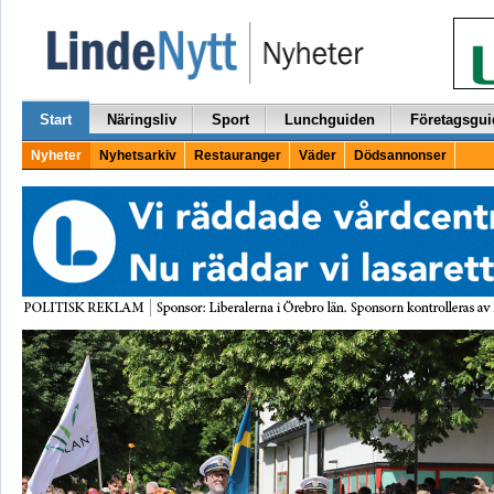
Start
Näringsliv
Sport
Lunchguiden
Företagsgui
Nyheter
Nyhetsarkiv
Restauranger
Väder
Dödsannonser