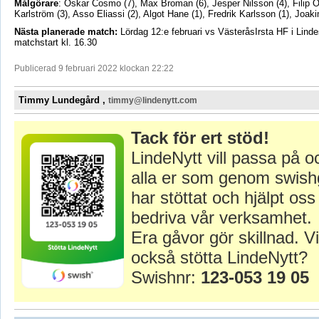
Målgörare
: Oskar Cosmo (7), Max Broman (6), Jesper Nilsson (4), Filip O
Karlström (3), Asso Eliassi (2), Algot Hane (1), Fredrik Karlsson (1), Joak
Nästa planerade match:
Lördag 12:e februari vs VästeråsIrsta HF i Lind
matchstart kl. 16.30
Publicerad 9 februari 2022 klockan 22:22
Timmy Lundegård ,
timmy@lindenytt.com
Tack för ert stöd!
LindeNytt vill passa på o
alla er som genom swish
har stöttat och hjälpt oss 
bedriva vår verksamhet.
Era gåvor gör skillnad. Vi
också stötta LindeNytt?
Swishnr:
123-053 19 05