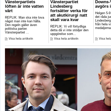
Vänsterpartiets
Vänsterpartiet
Downs-V
löften är inte vatten
Lindesberg
avgörs 
värt
fortsätter verka för
Helgen 5-9
att akutkirurgi natt
det råda ju
REPLIK: Man ska inte lova
skall vara kvar
Lindesberg 
något man inte kan hålla.
från hela 
Den regeln gäller även
REPLIK: Vi vill förtydliga
medaljerna 
politiska partier.
detta då vi inte stödjer den
Vänsterpartiet ...
uppgörelse som...
Visa hela artikeln
Visa hela artikeln
Visa hela