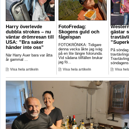
Harry överlevde
FotoFredag:
Wester
dubbla strokes – nu
Skogens guld och
gästar 
väntar drömresan till
fågelspan
travtävl
USA: ”Bra saker
”Superk
FOTOKRÖNIKA: Tidigare
händer inte oss”
denna vecka åkte jag iväg
På söndag
på en lite längre fotorunda.
travtävlin
När Harry Auer bara var åtta
Vid sådana tillfällen brukar
Travtävlin
år gammal ...
jag fö...
söndagens 
Visa hela artikeln
Visa hela artikeln
Visa hela