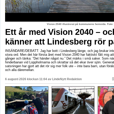
Vision 2040 illustrerat på kommunens hemsida. Fot
Ett år med Vision 2040 – oc
känner att Lindesberg rör p
INSÄNDARE/DEBATT: Jag har bott i Lindesberg länge, och jag brukar int
stora ord. Men det här första året med Vision 2040 har faktiskt fått mig at
gånger och tänka: “Det händer något nu.” Det märks i små saker. Som när
hinderbanan vid Loppholmarna och skrattar så det ekar över sjön. Genera
satsningen har gjort att det rör sig mer folk ute – inte bara barn, utan föräld
och alla däremellan.
6 augusti 2026 klockan 11:04 av
LindeNytt Redaktion