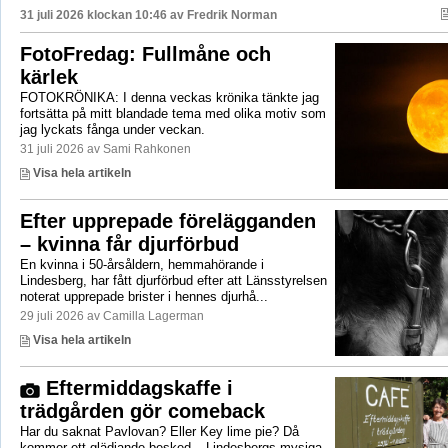
31 juli 2026 klockan 10:46 av
Fredrik Norman
FotoFredag: Fullmåne och
kärlek
FOTOKRÖNIKA: I denna veckas krönika tänkte jag
fortsätta på mitt blandade tema med olika motiv som
jag lyckats fånga under veckan.
31 juli 2026 av Sami Rahkonen
Visa hela artikeln
Efter upprepade förelägganden
– kvinna får djurförbud
En kvinna i 50-årsåldern, hemmahörande i
Lindesberg, har fått djurförbud efter att Länsstyrelsen
noterat upprepade brister i hennes djurhå...
29 juli 2026 av Camilla Lagerman
Visa hela artikeln
Eftermiddagskaffe i
trädgården gör comeback
Har du saknat Pavlovan? Eller Key lime pie? Då
kommer ett glädjande besked – Lindesbergs mysiga