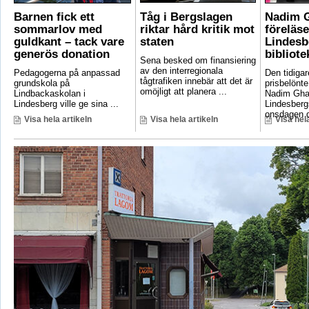
Barnen fick ett
Tåg i Bergslagen
Nadim 
sommarlov med
riktar hård kritik mot
föreläse
guldkant – tack vare
staten
Lindesb
generös donation
bibliote
Sena besked om finansiering
av den interregionala
Pedagogerna på anpassad
Den tidigar
tågtrafiken innebär att det är
grundskola på
prisbelönte
omöjligt att planera ...
Lindbackaskolan i
Nadim Gha
Lindesberg ville ge sina ...
Lindesbergs
onsdagen d
Visa hela artikeln
Visa hela artikeln
Visa hela