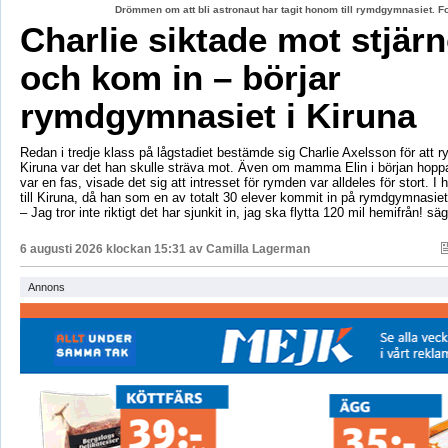
Drömmen om att bli astronaut har tagit honom till rymdgymnasiet. 
Charlie siktade mot stjär
och kom in – börjar
rymdgymnasiet i Kiruna
Redan i tredje klass på lågstadiet bestämde sig Charlie Axelsson för att 
Kiruna var det han skulle sträva mot. Även om mamma Elin i början hoppa
var en fas, visade det sig att intresset för rymden var alldeles för stort. I 
till Kiruna, då han som en av totalt 30 elever kommit in på rymdgymnasiet
– Jag tror inte riktigt det har sjunkit in, jag ska flytta 120 mil hemifrån! sä
6 augusti 2026 klockan 15:31 av
Camilla Lagerman
Annons