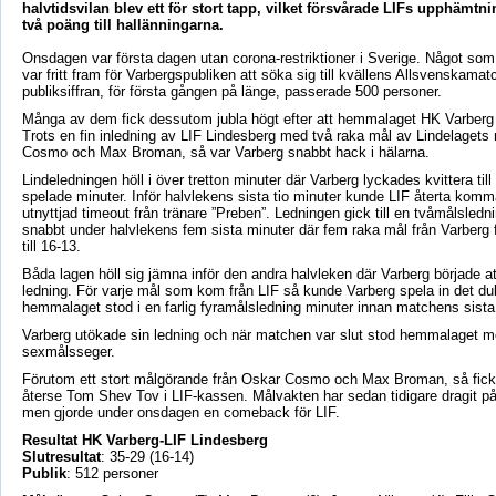
halvtidsvilan blev ett för stort tapp, vilket försvårade LIFs upphämtn
två poäng till hallänningarna.
Onsdagen var första dagen utan corona-restriktioner i Sverige. Något som 
var fritt fram för Varbergspubliken att söka sig till kvällens Allsvenskamat
publiksiffran, för första gången på länge, passerade 500 personer.
Många av dem fick dessutom jubla högt efter att hemmalaget HK Varberg
Trots en fin inledning av LIF Lindesberg med två raka mål av Lindelagets 
Cosmo och Max Broman, så var Varberg snabbt hack i hälarna.
Lindeledningen höll i över tretton minuter där Varberg lyckades kvittera till
spelade minuter. Inför halvlekens sista tio minuter kunde LIF återta komm
utnyttjad timeout från tränare ”Preben”. Ledningen gick till en tvåmålsle
snabbt under halvlekens fem sista minuter där fem raka mål från Varberg 
till 16-13.
Båda lagen höll sig jämna inför den andra halvleken där Varberg började at
ledning. För varje mål som kom från LIF så kunde Varberg spela in det du
hemmalaget stod i en farlig fyramålsledning minuter innan matchens sista 
Varberg utökade sin ledning och när matchen var slut stod hemmalaget m
sexmålsseger.
Förutom ett stort målgörande från Oskar Cosmo och Max Broman, så fick
återse Tom Shev Tov i LIF-kassen. Målvakten har sedan tidigare dragit p
men gjorde under onsdagen en comeback för LIF.
Resultat HK Varberg-LIF Lindesberg
Slutresultat
: 35-29 (16-14)
Publik
: 512 personer