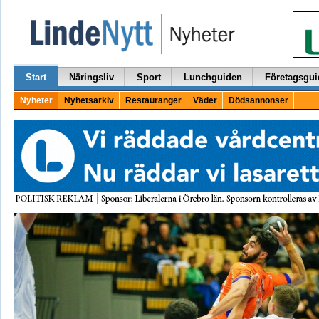
Start
Näringsliv
Sport
Lunchguiden
Företagsgui
Nyheter
Nyhetsarkiv
Restauranger
Väder
Dödsannonser