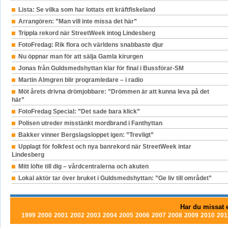
Lista: Se vilka som har lottats ett kräftfiskeland
Arrangören: ”Man vill inte missa det här”
Trippla rekord när StreetWeek intog Lindesberg
FotoFredag: Rik flora och världens snabbaste djur
Nu öppnar man för att sälja Gamla kirurgen
Jonas från Guldsmedshyttan klar för final i Bussförar-SM
Martin Almgren blir programledare – i radio
Möt årets drivna drömjobbare: ”Drömmen är att kunna leva på det
här”
FotoFredag Special: ”Det sade bara klick”
Polisen utreder misstänkt mordbrand i Fanthyttan
Bakker vinner Bergslagsloppet igen: ”Trevligt”
Upplagt för folkfest och nya banrekord när StreetWeek intar
Lindesberg
Mitt löfte till dig – vårdcentralerna och akuten
Lokal aktör tar över bruket i Guldsmedshyttan: ”Ge liv till området”
Har du missat e
1999
2000
2001
2002
2003
2004
2005
2006
2007
2008
2009
2010
201