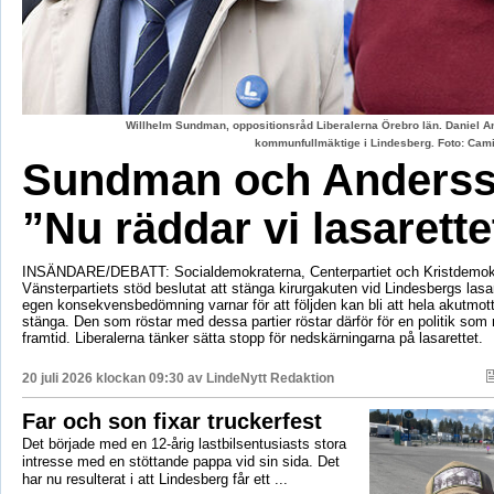
Willhelm Sundman, oppositionsråd Liberalerna Örebro län. Daniel An
kommunfullmäktige i Lindesberg. Foto: Cami
Sundman och Anderss
”Nu räddar vi lasarette
INSÄNDARE/DEBATT: Socialdemokraterna, Centerpartiet och Kristdemok
Vänsterpartiets stöd beslutat att stänga kirurgakuten vid Lindesbergs lasa
egen konsekvensbedömning varnar för att följden kan bli att hela akutmo
stänga. Den som röstar med dessa partier röstar därför för en politik som r
framtid. Liberalerna tänker sätta stopp för nedskärningarna på lasarettet.
20 juli 2026 klockan 09:30 av
LindeNytt Redaktion
Far och son fixar truckerfest
Det började med en 12-årig lastbilsentusiasts stora
intresse med en stöttande pappa vid sin sida. Det
har nu resulterat i att Lindesberg får ett ...