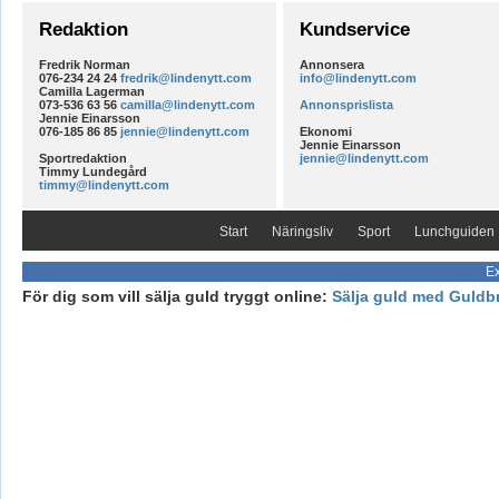
Redaktion
Kundservice
Fredrik Norman
Annonsera
076-234 24 24
fredrik@lindenytt.com
info@lindenytt.com
Camilla Lagerman
073-536 63 56
camilla@lindenytt.com
Annonsprislista
Jennie Einarsson
076-185 86 85
jennie@lindenytt.com
Ekonomi
Jennie Einarsson
Sportredaktion
jennie@lindenytt.com
Timmy Lundegård
timmy@lindenytt.com
Start
Näringsliv
Sport
Lunchguiden
Ex
För dig som vill sälja guld tryggt online:
Sälja guld med Guldb