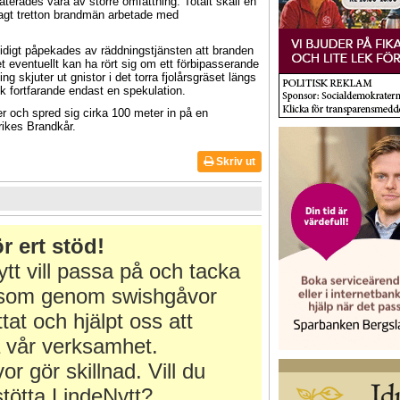
terades vara av större omfattning. Totalt skall en
lagt tretton brandmän arbetade med
idigt påpekades av räddningstjänsten att branden
t eventuellt kan ha rört sig om ett förbipasserande
g skjuter ut gnistor i det torra fjolårsgräset längs
ck fortfarande endast en spekulation.
r och spred sig cirka 100 meter in på en
rikes Brandkår.
Skriv ut
m
r ert stöd!
tt vill passa på och tacka
r som genom swishgåvor
ttat och hjälpt oss att
 vår verksamhet.
or gör skillnad. Vill du
tötta LindeNytt?