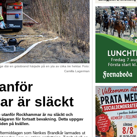
nge där en gräsbrand härjade på en yta av cirka tre hektar. Foto:
Camilla Lagerman
anför
 är släckt
e utanför Rockhammar är nu släckt och
kägaren för fortsatt bevakning. Detta uppgav
iden på kvällen.
seftermiddagen som Nerikes Brandkår larmades ut