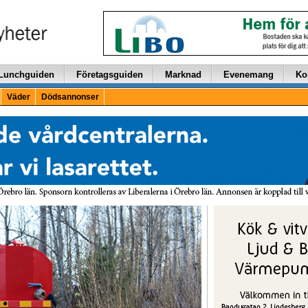
Lunchguiden
Företagsguiden
Marknad
Evenemang
Ko
Väder
Dödsannonser