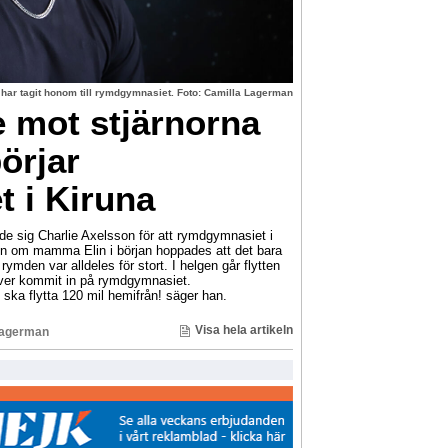
 har tagit honom till rymdgymnasiet. Foto: Camilla Lagerman
e mot stjärnorna
örjar
 i Kiruna
de sig Charlie Axelsson för att rymdgymnasiet i
en om mamma Elin i början hoppades att det bara
 rymden var alldeles för stort. I helgen går flytten
lever kommit in på rymdgymnasiet.
jag ska flytta 120 mil hemifrån! säger han.
Visa hela artikeln
Lagerman