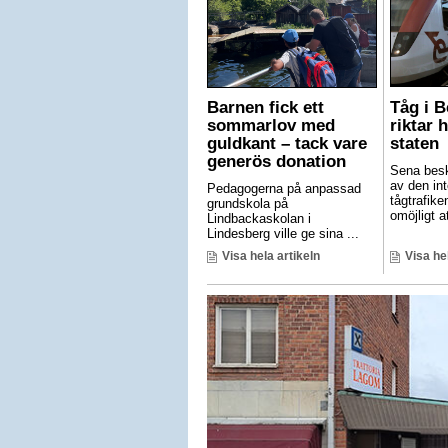
Barnen fick ett
Tåg i 
sommarlov med
riktar 
guldkant – tack vare
staten
generös donation
Sena besk
av den int
Pedagogerna på anpassad
tågtrafike
grundskola på
omöjligt at
Lindbackaskolan i
Lindesberg ville ge sina ...
Visa hela artikeln
Visa he