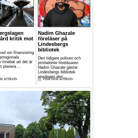
Bergslagen
Nadim Ghazale
hård kritik mot
föreläser på
Lindesbergs
bibliotek
ed om finansiering
erregionala
Den tidigare polisen och
n innebär att det är
prisbelönte föreläsaren
t planera ...
Nadim Ghazale gästar
Lindesbergs bibliotek
onsdagen den ...
la artikeln
Visa hela artikeln