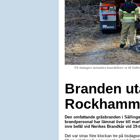
På tisdagen larmades brandkåren ut till Sälli
Branden ut
Rockhammar
Den omfattande gräsbranden i Sälling
brandpersonal har lämnat över till mar
inre befäl vid Nerikes Brandkår vid 19-t
Det var strax före klockan tre på tisdag