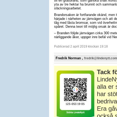
till en gräsbrand, som ganska snart konsta
yta av tre hektar ha brunnit och samman
släckningsarbetet.
Brandorsaken är fortfarande okänd, men t
härjade i närheten av järnvägen och att de
tåg med låsta bromsar, som vid överhettnin
spåret. Denna teori till möjlig orsak är do
– Branden följde järnvägen cirka 300 mete
närliggande åker, uppger inre befäl vid Ne
Publicerad 2 april 2019 klockan 19:18
Fredrik Norman ,
fredrik@lindenytt.co
Tack fö
LindeNy
alla e
har stö
bedriva
Era gåv
också s