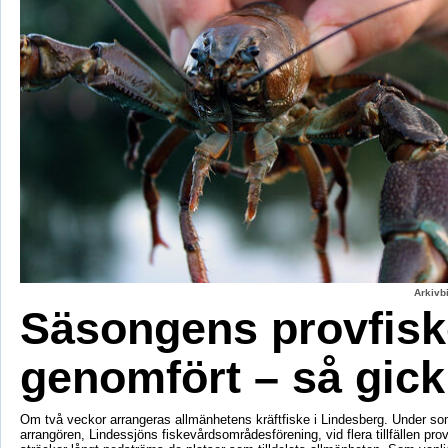
Arkivbi
Säsongens provfisk
genomfört – så gick
Om två veckor arrangeras allmänhetens kräftfiske i Lindesberg. Under s
arrangören, Lindessjöns fiskevårdsområdesförening, vid flera tillfällen prov