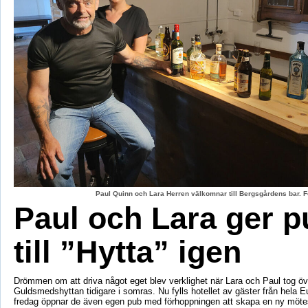
Paul Quinn och Lara Herren välkomnar till Bergsgårdens bar. F
Paul och Lara ger p
till ”Hytta” igen
Drömmen om att driva något eget blev verklighet när Lara och Paul tog öv
Guldsmedshyttan tidigare i somras. Nu fylls hotellet av gäster från hela 
fredag öppnar de även egen pub med förhoppningen att skapa en ny mötes