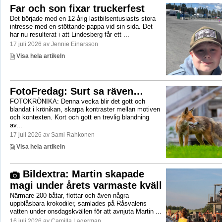
Far och son fixar truckerfest
Det började med en 12-årig lastbilsentusiasts stora
intresse med en stöttande pappa vid sin sida. Det
har nu resulterat i att Lindesberg får ett ...
17 juli 2026 av Jennie Einarsson
Visa hela artikeln
FotoFredag: Surt sa räven…
FOTOKRÖNIKA: Denna vecka blir det gott och
blandat i krönikan, skarpa kontraster mellan motiven
och kontexten. Kort och gott en trevlig blandning
av...
17 juli 2026 av Sami Rahkonen
Visa hela artikeln
Bildextra: Martin skapade
magi under årets varmaste kväll
Närmare 200 båtar, flottar och även några
uppblåsbara krokodiler, samlades på Råsvalens
vatten under onsdagskvällen för att avnjuta Martin ...
16 juli 2026 av Camilla Lagerman