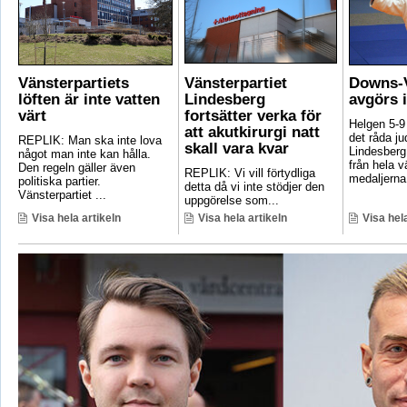
Vänsterpartiets
Vänsterpartiet
Downs-V
löften är inte vatten
Lindesberg
avgörs 
värt
fortsätter verka för
Helgen 5-9
att akutkirurgi natt
det råda ju
REPLIK: Man ska inte lova
skall vara kvar
Lindesberg 
något man inte kan hålla.
från hela 
Den regeln gäller även
REPLIK: Vi vill förtydliga
medaljerna 
politiska partier.
detta då vi inte stödjer den
Vänsterpartiet ...
uppgörelse som...
Visa hela artikeln
Visa hela artikeln
Visa hela