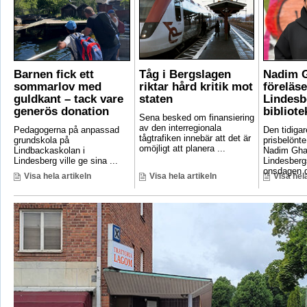
Barnen fick ett
Tåg i Bergslagen
Nadim 
sommarlov med
riktar hård kritik mot
föreläse
guldkant – tack vare
staten
Lindesb
generös donation
bibliote
Sena besked om finansiering
av den interregionala
Pedagogerna på anpassad
Den tidigar
tågtrafiken innebär att det är
grundskola på
prisbelönte
omöjligt att planera ...
Lindbackaskolan i
Nadim Gha
Lindesberg ville ge sina ...
Lindesbergs
onsdagen d
Visa hela artikeln
Visa hela artikeln
Visa hela