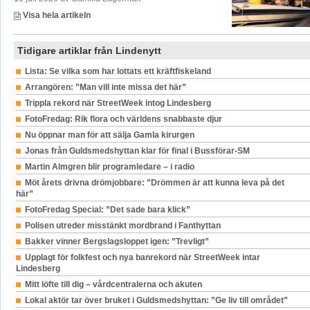
Visa hela artikeln
Tidigare artiklar från Lindenytt
Lista: Se vilka som har lottats ett kräftfiskeland
Arrangören: ”Man vill inte missa det här”
Trippla rekord när StreetWeek intog Lindesberg
FotoFredag: Rik flora och världens snabbaste djur
Nu öppnar man för att sälja Gamla kirurgen
Jonas från Guldsmedshyttan klar för final i Bussförar-SM
Martin Almgren blir programledare – i radio
Möt årets drivna drömjobbare: ”Drömmen är att kunna leva på det
här”
FotoFredag Special: ”Det sade bara klick”
Polisen utreder misstänkt mordbrand i Fanthyttan
Bakker vinner Bergslagsloppet igen: ”Trevligt”
Upplagt för folkfest och nya banrekord när StreetWeek intar
Lindesberg
Mitt löfte till dig – vårdcentralerna och akuten
Lokal aktör tar över bruket i Guldsmedshyttan: ”Ge liv till området”