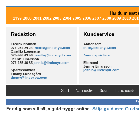
Har du missat e
1999
2000
2001
2002
2003
2004
2005
2006
2007
2008
2009
2010
201
Redaktion
Kundservice
Fredrik Norman
Annonsera
076-234 24 24
fredrik@lindenytt.com
info@lindenytt.com
Camilla Lagerman
073-536 63 56
camilla@lindenytt.com
Annonsprislista
Jennie Einarsson
076-185 86 85
jennie@lindenytt.com
Ekonomi
Jennie Einarsson
Sportredaktion
jennie@lindenytt.com
Timmy Lundegård
timmy@lindenytt.com
Start
Näringsliv
Sport
Lunchguiden
Ex
För dig som vill sälja guld tryggt online:
Sälja guld med Guldb