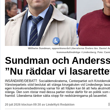
Willhelm Sundman, oppositionsråd Liberalerna Örebro län. Daniel An
kommunfullmäktige i Lindesberg. Foto: Cami
Sundman och Anderss
”Nu räddar vi lasarette
INSÄNDARE/DEBATT: Socialdemokraterna, Centerpartiet och Kristdemok
Vänsterpartiets stöd beslutat att stänga kirurgakuten vid Lindesbergs lasa
egen konsekvensbedömning varnar för att följden kan bli att hela akutmo
stänga. Den som röstar med dessa partier röstar därför för en politik som r
framtid. Liberalerna tänker sätta stopp för nedskärningarna på lasarettet.
20 juli 2026 klockan 09:30 av
LindeNytt Redaktion