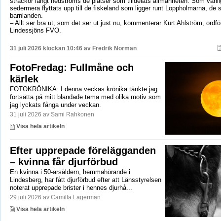
sträckor långt nedströms de platser som tilldelats allmänheten. Som vanli
sedermera flyttats upp till de fiskeland som ligger runt Loppholmarna, de 
barnlanden.
– Allt ser bra ut, som det ser ut just nu, kommenterar Kurt Ahlström, ordfö
Lindessjöns FVO.
31 juli 2026 klockan 10:46 av
Fredrik Norman
FotoFredag: Fullmåne och
kärlek
FOTOKRÖNIKA: I denna veckas krönika tänkte jag
fortsätta på mitt blandade tema med olika motiv som
jag lyckats fånga under veckan.
31 juli 2026 av Sami Rahkonen
Visa hela artikeln
Efter upprepade förelägganden
– kvinna får djurförbud
En kvinna i 50-årsåldern, hemmahörande i
Lindesberg, har fått djurförbud efter att Länsstyrelsen
noterat upprepade brister i hennes djurhå...
29 juli 2026 av Camilla Lagerman
Visa hela artikeln