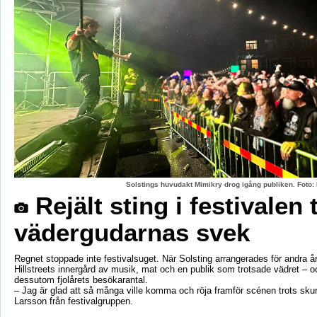
Solstings huvudakt Mimikry drog igång publiken. Foto:
Rejält sting i festivalen 
vädergudarnas svek
Regnet stoppade inte festivalsuget. När Solsting arrangerades för andra år
Hillstreets innergård av musik, mat och en publik som trotsade vädret – o
dessutom fjolårets besökarantal.
– Jag är glad att så många ville komma och röja framför scénen trots sku
Larsson från festivalgruppen.