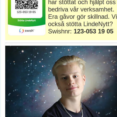
har stöttat och hjälpt oss 
bedriva vår verksamhet.
Era gåvor gör skillnad. Vi
också stötta LindeNytt?
Swishnr:
123-053 19 05