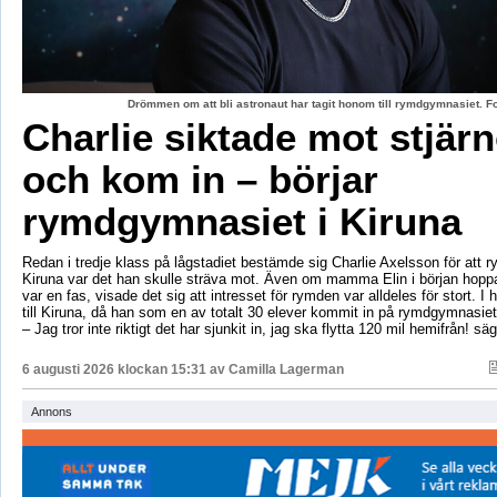
Drömmen om att bli astronaut har tagit honom till rymdgymnasiet. 
Charlie siktade mot stjär
och kom in – börjar
rymdgymnasiet i Kiruna
Redan i tredje klass på lågstadiet bestämde sig Charlie Axelsson för att 
Kiruna var det han skulle sträva mot. Även om mamma Elin i början hoppa
var en fas, visade det sig att intresset för rymden var alldeles för stort. I 
till Kiruna, då han som en av totalt 30 elever kommit in på rymdgymnasiet
– Jag tror inte riktigt det har sjunkit in, jag ska flytta 120 mil hemifrån! sä
6 augusti 2026 klockan 15:31 av
Camilla Lagerman
Annons