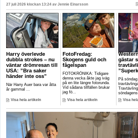
27 juli 2026 klockan 13:24 av
Jennie Einarsson
Harry överlevde
FotoFredag:
Wester
dubbla strokes – nu
Skogens guld och
gästar 
väntar drömresan till
fågelspan
travtävl
USA: ”Bra saker
”Superk
FOTOKRÖNIKA: Tidigare
händer inte oss”
denna vecka åkte jag iväg
På söndag
på en lite längre fotorunda.
travtävlin
När Harry Auer bara var åtta
Vid sådana tillfällen brukar
Travtävlin
år gammal ...
jag fö...
söndagens 
Visa hela artikeln
Visa hela artikeln
Visa hela