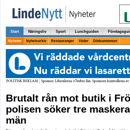
Start
Näringsliv
Sport
Lunchguiden
Företagsgui
Nyheter
Nyhetsarkiv
Restauranger
Väder
Dödsannonser
Brutalt rån mot butik i Frö
polisen söker tre masker
män