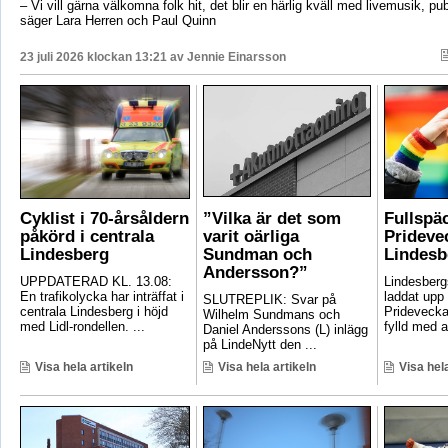
– Vi vill gärna välkomna folk hit, det blir en härlig kväll med livemusik, p
säger Lara Herren och Paul Quinn
23 juli 2026 klockan 13:21 av
Jennie Einarsson
Cyklist i 70-årsåldern
”Vilka är det som
Fullspä
påkörd i centrala
varit oärliga
Pridevec
Lindesberg
Sundman och
Lindesb
Andersson?”
UPPDATERAD KL. 13.08:
Lindesber
En trafikolycka har inträffat i
laddat upp 
SLUTREPLIK: Svar på
centrala Lindesberg i höjd
Pridevecka
Wilhelm Sundmans och
med Lidl-rondellen. ...
fylld med ak
Daniel Anderssons (L) inlägg
på LindeNytt den ...
Visa hela artikeln
Visa hela artikeln
Visa hela