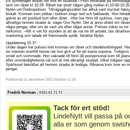
Ett synnerligen brutalt rån mot en skobutik i Frövi inträffade på förmiddage
larm om rånet kl 10:28. Rånet har skett någon gång mellan kl 10:00-10:26
Nylén vid Örebropolisen. Tillvägagångssättet har alltså varit mycket häns
brutalt. Kvinnan som jobbar i butiken slogs ned och bakbands. Hon hittade
golvet av ett postbud kort efter rånet. –Hon har förts till sjukhus, men jag 
allvarliga hennes skador är, säger Ove Nylén. Det är ännu okänt om råna
några pengar, eller om de varit ute efter något annat. Polisen söker nu tr
härkomst. –Allt vi vet för stunden är att de var tre till antalet, bar rånarhuv
maskering och talade ett främmande språk, berättar Nylén.
Uppdatering 15:37
Under dagen har polisen hört kvinnan om rånet och händelseförloppet. Hon
tre männen överföll henne när hon gick ut för att kasta soporna. Troligtvis 
smäll och svimmade. Hon vaknade till först då postpersonal kom till plat
efter omständigheterna väl och är inte allvarligt skadad, vilket tidigare ra
Sjukhuset bekräftar att hennes skador är lindriga. Rånarna kom över en
pengar.
Publicerad 11 december 2002 klockan 11:36
Fredrik Norman ,
0581-61 71 71
Tack för ert stöd!
LindeNytt vill passa på o
alla er som genom swish