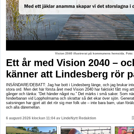
Vision 2040 illustrerat på kommunens hemsida. Fot
Ett år med Vision 2040 – oc
känner att Lindesberg rör p
INSÄNDARE/DEBATT: Jag har bott i Lindesberg länge, och jag brukar int
stora ord. Men det här första året med Vision 2040 har faktiskt fått mig at
gånger och tänka: “Det händer något nu.” Det märks i små saker. Som när
hinderbanan vid Loppholmarna och skrattar så det ekar över sjön. Genera
satsningen har gjort att det rör sig mer folk ute – inte bara barn, utan föräld
och alla däremellan.
6 augusti 2026 klockan 11:04 av
LindeNytt Redaktion