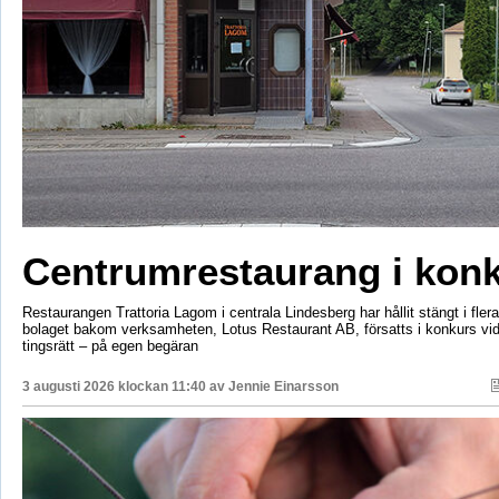
Centrumrestaurang i kon
Restaurangen Trattoria Lagom i centrala Lindesberg har hållit stängt i fler
bolaget bakom verksamheten, Lotus Restaurant AB, försatts i konkurs vi
tingsrätt – på egen begäran
3 augusti 2026 klockan 11:40 av
Jennie Einarsson