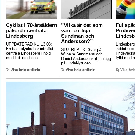
Cyklist i 70-årsåldern
”Vilka är det som
Fullspä
påkörd i centrala
varit oärliga
Pridevec
Lindesberg
Sundman och
Lindesb
Andersson?”
UPPDATERAD KL. 13.08:
Lindesber
En trafikolycka har inträffat i
laddat upp 
SLUTREPLIK: Svar på
centrala Lindesberg i höjd
Pridevecka
Wilhelm Sundmans och
med Lidl-rondellen. ...
fylld med ak
Daniel Anderssons (L) inlägg
på LindeNytt den ...
Visa hela artikeln
Visa hela artikeln
Visa hela