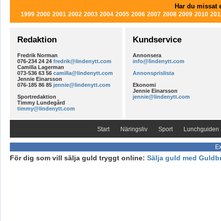
Har du missat e
1999
2000
2001
2002
2003
2004
2005
2006
2007
2008
2009
2010
201
Redaktion
Kundservice
Fredrik Norman
Annonsera
076-234 24 24
fredrik@lindenytt.com
info@lindenytt.com
Camilla Lagerman
073-536 63 56
camilla@lindenytt.com
Annonsprislista
Jennie Einarsson
076-185 86 85
jennie@lindenytt.com
Ekonomi
Jennie Einarsson
Sportredaktion
jennie@lindenytt.com
Timmy Lundegård
timmy@lindenytt.com
Start
Näringsliv
Sport
Lunchguiden
Ex
För dig som vill sälja guld tryggt online:
Sälja guld med Guldb