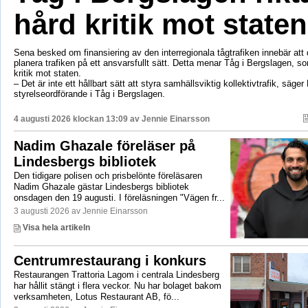
hård kritik mot staten
Sena besked om finansiering av den interregionala tågtrafiken innebär att d
planera trafiken på ett ansvarsfullt sätt. Detta menar Tåg i Bergslagen, so
kritik mot staten.
– Det är inte ett hållbart sätt att styra samhällsviktig kollektivtrafik, säger 
styrelseordförande i Tåg i Bergslagen.
4 augusti 2026 klockan 13:09 av
Jennie Einarsson
Nadim Ghazale föreläser på
Lindesbergs bibliotek
Den tidigare polisen och prisbelönte föreläsaren
Nadim Ghazale gästar Lindesbergs bibliotek
onsdagen den 19 augusti. I föreläsningen "Vägen fr...
3 augusti 2026 av Jennie Einarsson
Visa hela artikeln
Centrumrestaurang i konkurs
Restaurangen Trattoria Lagom i centrala Lindesberg
har hållit stängt i flera veckor. Nu har bolaget bakom
verksamheten, Lotus Restaurant AB, fö...