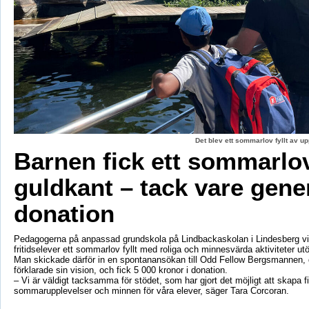
Det blev ett sommarlov fyllt av up
Barnen fick ett sommarl
guldkant – tack vare gene
donation
Pedagogerna på anpassad grundskola på Lindbackaskolan i Lindesberg vil
fritidselever ett sommarlov fyllt med roliga och minnesvärda aktiviteter utö
Man skickade därför in en spontanansökan till Odd Fellow Bergsmannen,
förklarade sin vision, och fick 5 000 kronor i donation.
– Vi är väldigt tacksamma för stödet, som har gjort det möjligt att skapa f
sommarupplevelser och minnen för våra elever, säger Tara Corcoran.