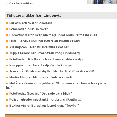
Visa hela artikeln
Tidigare artiklar från Lindenytt
Far och son fixar truckerfest
FotoFredag: Surt sa räven…
Bildextra: Martin skapade magi under årets varmaste kväll
Lista: Se vilka som har lottats ett kräftfiskeland
Arrangören: ”Man vill inte missa det här”
Trippla rekord när StreetWeek intog Lindesberg
FotoFredag: Rik flora och världens snabbaste djur
Nu öppnar man för att sälja Gamla kirurgen
Jonas från Guldsmedshyttan klar för final i Bussförar-SM
Martin Almgren blir programledare – i radio
Möt årets drivna drömjobbare: ”Drömmen är att kunna leva på det
här”
FotoFredag Special: ”Det sade bara klick”
Polisen utreder misstänkt mordbrand i Fanthyttan
Bakker vinner Bergslagsloppet igen: ”Trevligt”