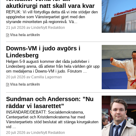
akutkirurgi natt skall vara kvar
REPLIK: Vi vill förtydliga detta då vi inte stödjer den
uppgörelse som Vänsterpartiet gjort med den
styrande minoriteten på regionnivå. Vä...
21 juli 2026 av LindeNytt Redaktion
Visa hela artikeln
Downs-VM i judo avgörs i
Lindesberg
Helgen 5-9 augusti kommer det råda judofeber i
Lindesberg arena, då atleter från hela världen gör upp
om medaljerna i Downs-VM i judo. Förutom ...
20 juli 2026 av Camilla Lagerman
Visa hela artikeln
Sundman och Andersson: ”Nu
räddar vi lasarettet”
INSÄNDARE/DEBATT: Socialdemokraterna,
Centerpartiet och Kristdemokraterna har med
Vänsterpartiets stöd beslutat att stänga kirurgakuten
vid ...
20 juli 2026 av LindeNytt Redaktion