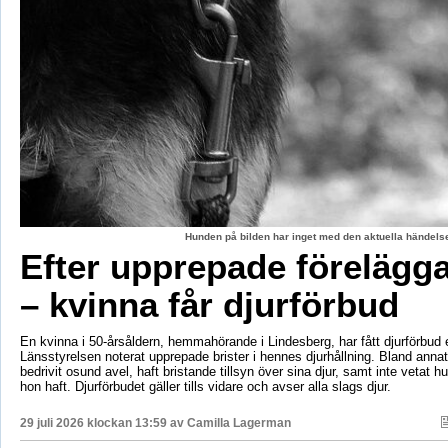
Hunden på bilden har inget med den aktuella händelse
Efter upprepade förelägg
– kvinna får djurförbud
En kvinna i 50-årsåldern, hemmahörande i Lindesberg, har fått djurförbud e
Länsstyrelsen noterat upprepade brister i hennes djurhållning. Bland anna
bedrivit osund avel, haft bristande tillsyn över sina djur, samt inte vetat 
hon haft. Djurförbudet gäller tills vidare och avser alla slags djur.
29 juli 2026 klockan 13:59 av
Camilla Lagerman