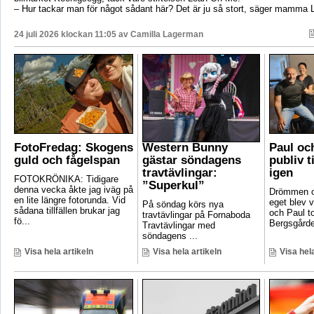
– Hur tackar man för något sådant här? Det är ju så stort, säger mamma 
24 juli 2026 klockan 11:05 av
Camilla Lagerman
FotoFredag: Skogens
Western Bunny
Paul oc
guld och fågelspan
gästar söndagens
publiv t
travtävlingar:
igen
FOTOKRÖNIKA: Tidigare
”Superkul”
denna vecka åkte jag iväg på
Drömmen om
en lite längre fotorunda. Vid
eget blev v
På söndag körs nya
sådana tillfällen brukar jag
och Paul t
travtävlingar på Fornaboda
fö...
Bergsgården
Travtävlingar med
söndagens ...
Visa hela artikeln
Visa hela artikeln
Visa hela