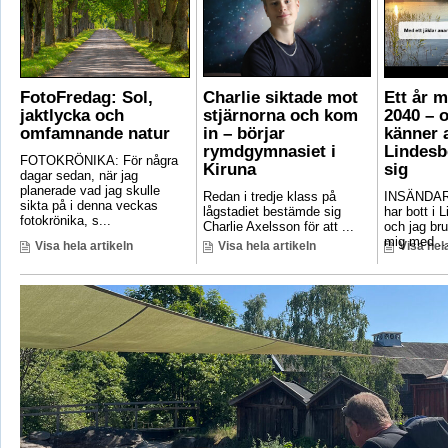
FotoFredag: Sol,
Charlie siktade mot
Ett år 
jaktlycka och
stjärnorna och kom
2040 – 
omfamnande natur
in – börjar
känner a
rymdgymnasiet i
Lindesb
FOTOKRÖNIKA: För några
Kiruna
sig
dagar sedan, när jag
planerade vad jag skulle
Redan i tredje klass på
INSÄNDAR
sikta på i denna veckas
lågstadiet bestämde sig
har bott i 
fotokrönika, s...
Charlie Axelsson för att ...
och jag bru
mig med ..
Visa hela artikeln
Visa hela artikeln
Visa hela