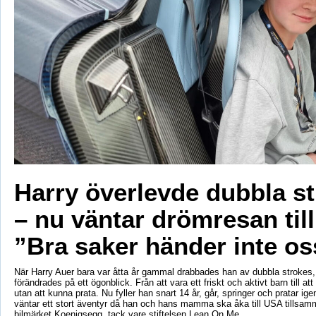
Harry överlevde dubbla s
– nu väntar drömresan til
”Bra saker händer inte os
När Harry Auer bara var åtta år gammal drabbades han av dubbla strokes, 
förändrades på ett ögonblick. Från att vara ett friskt och aktivt barn till att si
utan att kunna prata. Nu fyller han snart 14 år, går, springer och pratar ige
väntar ett stort äventyr då han och hans mamma ska åka till USA tillsa
bilmärket Koenigsegg, tack vare stiftelsen Lean On Me.