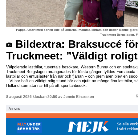
Pappa Atbart med sonen Ade på axlarna, mamma Miriam och dotten Bonne gjord
Truckmeet Bergslagen. F
Bildextra: Braksuccé fö
Truckmeet: ”Väldigt rolig
Välpolerade lastbilar, tusentals besökare, Western Bunny och en spektaku
Truckmeet Bergslagen arrangerades för första gången fylldes Fornaboda 
lastbilar och entusiaster från när och fjärran – och premiären blev en succ
– Vi har haft en väldigt rolig stund här och njutit av många fina lastbilar, s
Holland som stannar till på ett spontanbesök.
8 augusti 2026 klockan 20:50 av
Jennie Einarsson
Annons