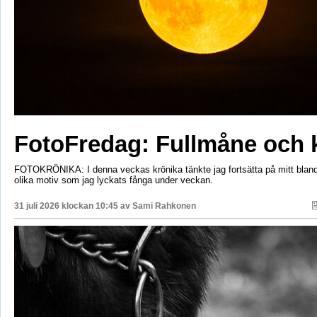
FotoFredag: Fullmåne och 
FOTOKRÖNIKA: I denna veckas krönika tänkte jag fortsätta på mitt bla
olika motiv som jag lyckats fånga under veckan.
31 juli 2026 klockan 10:45 av
Sami Rahkonen