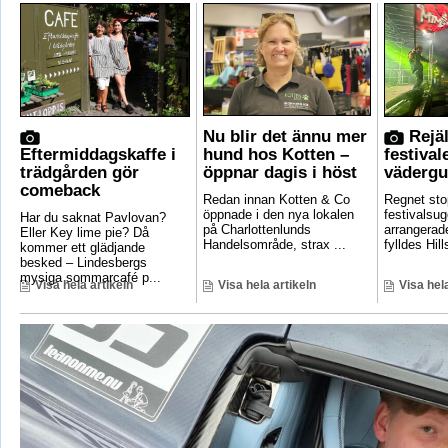
Nu blir det ännu mer
Rejäl
Eftermiddagskaffe i
hund hos Kotten –
festival
trädgården gör
öppnar dagis i höst
vädergu
comeback
Redan innan Kotten & Co
Regnet sto
öppnade i den nya lokalen
festivalsug
Har du saknat Pavlovan?
på Charlottenlunds
arrangerade
Eller Key lime pie? Då
Handelsområde, strax ...
fylldes Hill
kommer ett glädjande
besked – Lindesbergs
mysiga sommarcafé p...
Visa hela artikeln
Visa hela artikeln
Visa hela