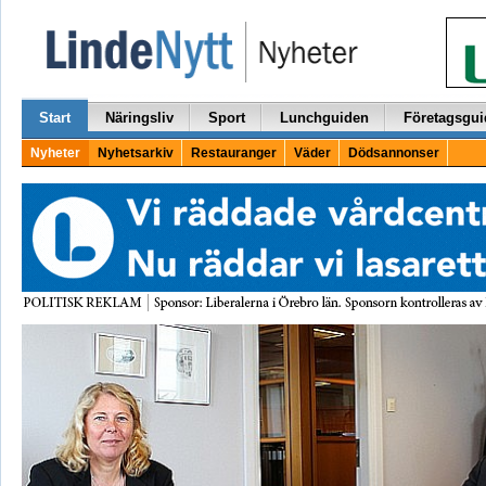
Start
Näringsliv
Sport
Lunchguiden
Företagsgui
Nyheter
Nyhetsarkiv
Restauranger
Väder
Dödsannonser