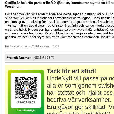
Cecilia är helt rätt person för VD-tjänsten, konstaterar styrelseordfö
Wessman.
För snart två veckor sedan meddelade Bergslagens Sparbank att VD Chris
sluta som VD och bli regionchef i Swedbanks östra region. Hans beslut 
en plötsligt överraskning för styrelsen, som haft gott om tid att finna hans 
– Vi har haft en god dialog med Christer Trägårdh och kunde inleda proces
ersättare tidigt. Processen har grundats på en kravprofil där vi tittat på va
och var vi står i framtiden. Vice VD Cecilia Jeffner passade in mycket bra,
ganska lätt beslut för styrelsen att ta, kommenterar ordföranden Joakim
Publicerad 25 april 2014 klockan 11:03
Fredrik Norman ,
0581-61 71 71
Tack för ert stöd!
LindeNytt vill passa på o
alla er som genom swish
har stöttat och hjälpt oss 
bedriva vår verksamhet.
Era gåvor gör skillnad. Vi
också stötta LindeNytt?