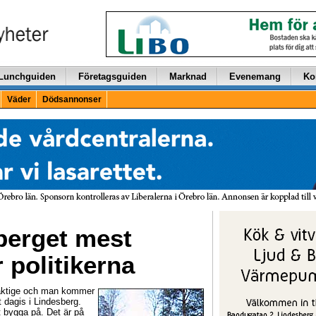
Lunchguiden
Företagsguiden
Marknad
Evenemang
Ko
Väder
Dödsannonser
berget mest
 politikerna
ktige och man kommer
t dagis i Lindesberg.
t bygga på. Det är på