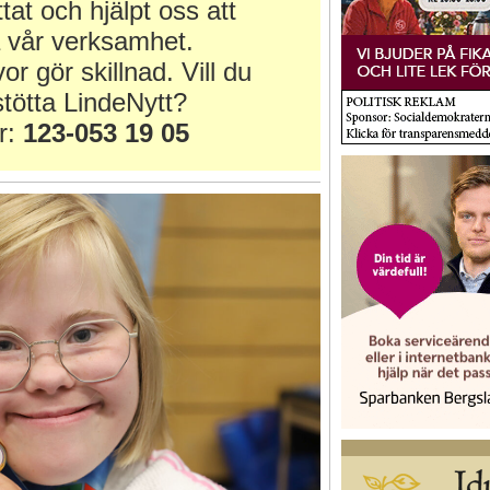
ttat och hjälpt oss att
 vår verksamhet.
or gör skillnad. Vill du
tötta LindeNytt?
r:
123-053 19 05