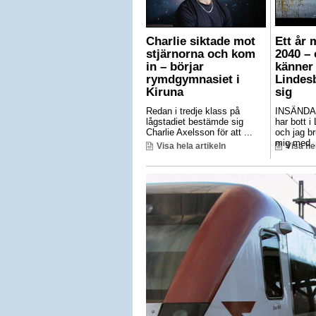
Charlie siktade mot
Ett år 
stjärnorna och kom
2040 – 
in – börjar
känner 
rymdgymnasiet i
Lindes
Kiruna
sig
Redan i tredje klass på
INSÄNDA
lågstadiet bestämde sig
har bott i
Charlie Axelsson för att ...
och jag br
mig med .
Visa hela artikeln
Visa he