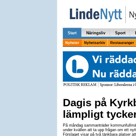
Start
Näringsliv
Sport
Nyheter
Nyhetsarkiv
Restauranger
Dagis på Kyrk
lämpligt tycker
På måndag sammanträder kommunfullmä
under kvällen att ta upp frågan om ett nyt
Förslaget visar på två tänkbara platser at