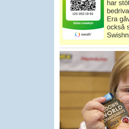
har stö
bedriva
Era gåv
också s
Swishn