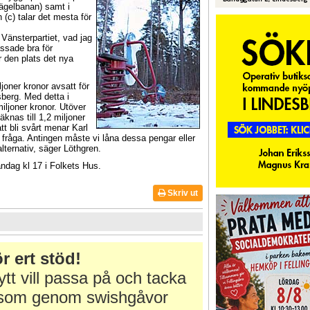
kägelbanan) samt i
 (c) talar det mesta för
Vänsterpartiet, vad jag
ssade bra för
r den plats det nya
joner kronor avsatt för
esberg. Med detta i
ljoner kronor. Utöver
knas till 1,2 miljoner
att bli svårt menar Karl
 fråga. Antingen måste vi låna dessa pengar eller
lternativ, säger Löthgren.
ag kl 17 i Folkets Hus.
Skriv ut
r ert stöd!
tt vill passa på och tacka
r som genom swishgåvor