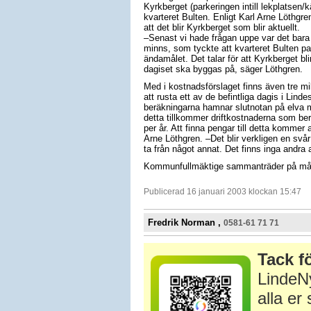
Kyrkberget (parkeringen intill lekplatsen/
kvarteret Bulten. Enligt Karl Arne Löthgren
att det blir Kyrkberget som blir aktuellt.
–Senast vi hade frågan uppe var det bara 
minns, som tyckte att kvarteret Bulten pa
ändamålet. Det talar för att Kyrkberget bli
dagiset ska byggas på, säger Löthgren.
Med i kostnadsförslaget finns även tre mil
att rusta ett av de befintliga dagis i Lind
beräkningarna hamnar slutnotan på elva mi
detta tillkommer driftkostnaderna som berä
per år. Att finna pengar till detta kommer 
Arne Löthgren. –Det blir verkligen en svår
ta från något annat. Det finns inga andra a
Kommunfullmäktige sammanträder på månd
Publicerad 16 januari 2003 klockan 15:47
Fredrik Norman ,
0581-61 71 71
Tack fö
LindeNy
alla e