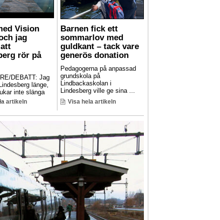
med Vision
Barnen fick ett
och jag
sommarlov med
att
guldkant – tack vare
berg rör på
generös donation
Pedagogerna på anpassad
grundskola på
RE/DEBATT: Jag
Lindbackaskolan i
 Lindesberg länge,
Lindesberg ville ge sina ...
ukar inte slänga
..
la artikeln
Visa hela artikeln