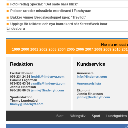
FotoFredag Special: ”Det sade bara klick”
Polisen utreder misstänkt mordbrand i Fanthyttan
Bakker vinner Bergslagsloppet igen: ”Trevligt”
Upplagt för folkfest och nya banrekord när StreetWeek intar
Lindesberg
Har du missat e
1999
2000
2001
2002
2003
2004
2005
2006
2007
2008
2009
2010
201
Redaktion
Kundservice
Fredrik Norman
Annonsera
076-234 24 24
fredrik@lindenytt.com
info@lindenytt.com
Camilla Lagerman
073-536 63 56
camilla@lindenytt.com
Annonsprislista
Jennie Einarsson
076-185 86 85
jennie@lindenytt.com
Ekonomi
Jennie Einarsson
Sportredaktion
jennie@lindenytt.com
Timmy Lundegård
timmy@lindenytt.com
Start
Näringsliv
Sport
Lunchguiden
Ex