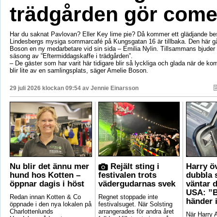
trädgården gör com
Har du saknat Pavlovan? Eller Key lime pie? Då kommer ett glädjande be
Lindesbergs mysiga sommarcafé på Kungsgatan 16 är tillbaka. Den här g
Boson en ny medarbetare vid sin sida – Emilia Nylin. Tillsammans bjuder de
säsong av ”Eftermiddagskaffe i trädgården”.
– De gäster som har varit här tidigare blir så lyckliga och glada när de ko
blir lite av en samlingsplats, säger Amelie Boson.
29 juli 2026 klockan 09:54 av
Jennie Einarsson
Nu blir det ännu mer
Rejält sting i
Harry ö
hund hos Kotten –
festivalen trots
dubbla 
öppnar dagis i höst
vädergudarnas svek
väntar d
USA: ”B
Redan innan Kotten & Co
Regnet stoppade inte
händer 
öppnade i den nya lokalen på
festivalsuget. När Solsting
Charlottenlunds
arrangerades för andra året
När Harry A