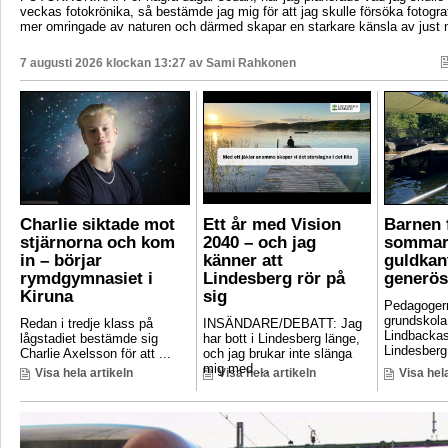
veckas fotokrönika, så bestämde jag mig för att jag skulle försöka fotogr
mer omringade av naturen och därmed skapar en starkare känsla av just 
7 augusti 2026 klockan 13:27 av
Sami Rahkonen
Charlie siktade mot
Ett år med Vision
Barnen f
stjärnorna och kom
2040 – och jag
sommar
in – börjar
känner att
guldkant
rymdgymnasiet i
Lindesberg rör på
generös
Kiruna
sig
Pedagoger
grundskola
Redan i tredje klass på
INSÄNDARE/DEBATT: Jag
Lindbackas
lågstadiet bestämde sig
har bott i Lindesberg länge,
Lindesberg 
Charlie Axelsson för att ...
och jag brukar inte slänga
mig med ...
Visa hela artikeln
Visa hela artikeln
Visa hela