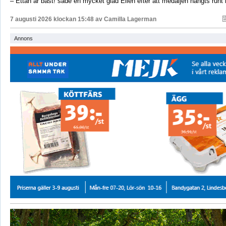
– Ettan är bäst! sade en mycket glad Ellen efter att medaljen hängts runt
7 augusti 2026 klockan 15:48 av
Camilla Lagerman
Annons