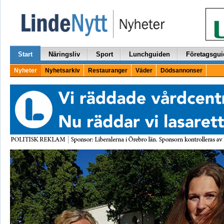
Start
Näringsliv
Sport
Lunchguiden
Företagsgui
Nyheter
Nyhetsarkiv
Restauranger
Väder
Dödsannonser