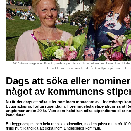
2018 års mottagare av föreningsledarstipendiet och kulturstipendiet. Petra Holm, Linde 
Lena Ehnvik, operasolist känd från b la Opera på Skäret. Fo
Dags att söka eller nominera
något av kommunens stipe
Nu är det dags att söka eller nominera mottagare av Lindesbergs k
Byggnadspris, Kulturstipendium, Föreningsledarstipendium samt Re
ungdomar under 20 år. Vem som helst kan söka stipendierna eller n
kandidater.
Ett byggnadspris och hela tre olika stipendier, med en prissumma på 10 0
finns nu tillgängliga att söka inom Lindesbergs kommun.