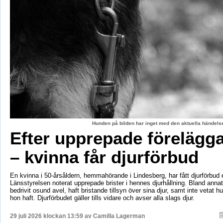
Hunden på bilden har inget med den aktuella händelse
Efter upprepade förelägg
– kvinna får djurförbud
En kvinna i 50-årsåldern, hemmahörande i Lindesberg, har fått djurförbud e
Länsstyrelsen noterat upprepade brister i hennes djurhållning. Bland anna
bedrivit osund avel, haft bristande tillsyn över sina djur, samt inte vetat 
hon haft. Djurförbudet gäller tills vidare och avser alla slags djur.
29 juli 2026 klockan 13:59 av
Camilla Lagerman