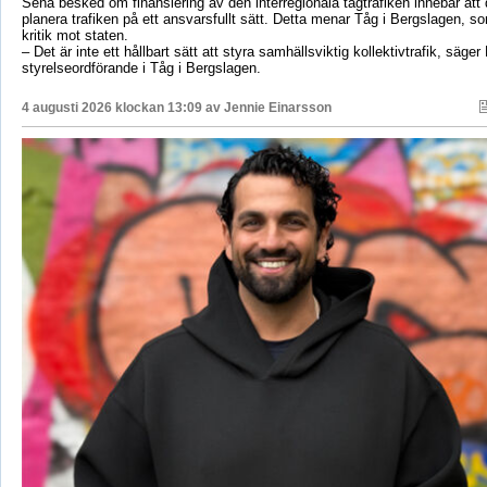
Sena besked om finansiering av den interregionala tågtrafiken innebär att d
planera trafiken på ett ansvarsfullt sätt. Detta menar Tåg i Bergslagen, so
kritik mot staten.
– Det är inte ett hållbart sätt att styra samhällsviktig kollektivtrafik, säger 
styrelseordförande i Tåg i Bergslagen.
4 augusti 2026 klockan 13:09 av
Jennie Einarsson