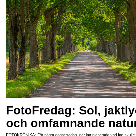
FotoFredag: Sol, jaktl
och omfamnande natu
FOTOKRÖNIKA: För några dagar sedan, när jag planerade vad jag skulle s