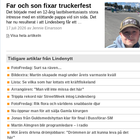
Far och son fixar truckerfest
Det började med en 12-årig lastbilsentusiasts stora
intresse med en stöttande pappa vid sin sida. Det
har nu resulterat i att Lindesberg får ett ...
17 juli 2026 av Jennie Einarsson
Visa hela artikeln
Tidigare artiklar från Lindenytt
FotoFredag: Surt sa räven…
Bildextra: Martin skapade magi under årets varmaste kväll
Lista: Se vilka som har lottats ett kräftfiskeland
Arrangören: ”Man vill inte missa det här”
Trippla rekord när StreetWeek intog Lindesberg
FotoFredag: Rik flora och världens snabbaste djur
Nu öppnar man för att sälja Gamla kirurgen
Jonas från Guldsmedshyttan klar för final i Bussförar-SM
Martin Almgren blir programledare – i radio
Möt årets drivna drömjobbare: ”Drömmen är att kunna leva på det
här”