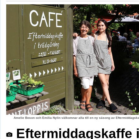
Amelie Boson och Emilia Nylin välkomnar alla till en ny säsong av Eftermiddagskaf
Eftermiddagskaffe 