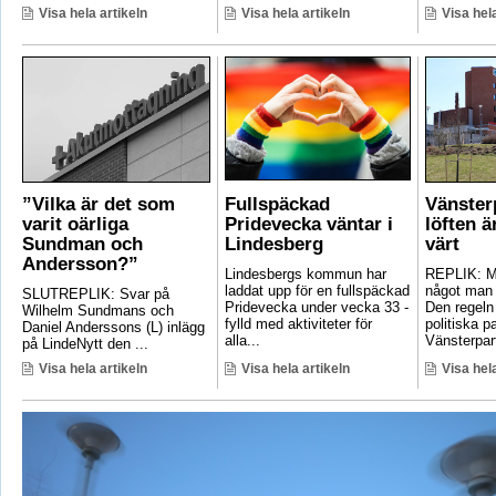
Visa hela artikeln
Visa hela artikeln
Visa hela
”Vilka är det som
Fullspäckad
Vänster
varit oärliga
Pridevecka väntar i
löften ä
Sundman och
Lindesberg
värt
Andersson?”
Lindesbergs kommun har
REPLIK: Ma
laddat upp för en fullspäckad
något man 
SLUTREPLIK: Svar på
Pridevecka under vecka 33 -
Den regeln
Wilhelm Sundmans och
fylld med aktiviteter för
politiska pa
Daniel Anderssons (L) inlägg
alla...
Vänsterpart
på LindeNytt den ...
Visa hela artikeln
Visa hela artikeln
Visa hela