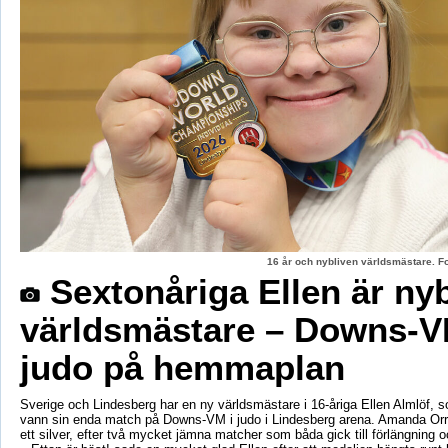
16 år och nybliven världsmästare. F
Sextonåriga Ellen är ny
världsmästare – Downs-V
judo på hemmaplan
Sverige och Lindesberg har en ny världsmästare i 16-åriga Ellen Almlöf, 
vann sin enda match på Downs-VM i judo i Lindesberg arena. Amanda Orr
ett silver, efter två mycket jämna matcher som båda gick till förlängning