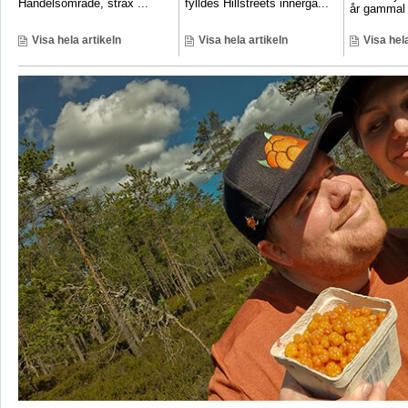
Handelsområde, strax ...
fylldes Hillstreets innergå...
år gammal 
Visa hela artikeln
Visa hela artikeln
Visa hela