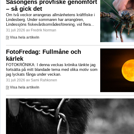
Säsongens provfiske genomfört
– så gick det
Om två veckor arrangeras allmänhetens kräftfiske i
Lindesberg. Under sommaren har arrangören,
Lindessjöns fiskevårdsområdesförening, vid flera...
31 juli 2026 av Fredrik Norman
Visa hela artikeln
FotoFredag: Fullmåne och
kärlek
FOTOKRÖNIKA: I denna veckas krönika tänkte jag
fortsätta på mitt blandade tema med olika motiv som
jag lyckats fånga under veckan.
31 juli 2026 av Sami Rahkonen
Visa hela artikeln