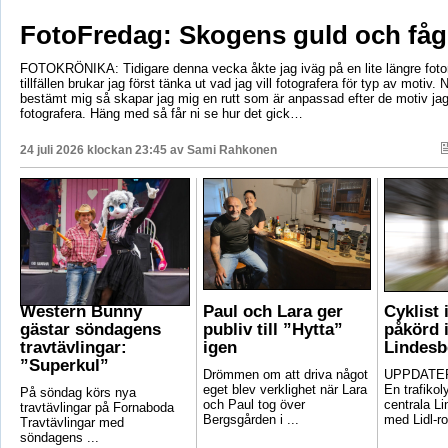
FotoFredag: Skogens guld och fåg
FOTOKRÖNIKA: Tidigare denna vecka åkte jag iväg på en lite längre foto
tillfällen brukar jag först tänka ut vad jag vill fotografera för typ av motiv. 
bestämt mig så skapar jag mig en rutt som är anpassad efter de motiv ja
fotografera. Häng med så får ni se hur det gick…
24 juli 2026 klockan 23:45 av
Sami Rahkonen
Western Bunny
Paul och Lara ger
Cyklist 
gästar söndagens
publiv till ”Hytta”
påkörd i
travtävlingar:
igen
Lindesb
”Superkul”
Drömmen om att driva något
UPPDATER
eget blev verklighet när Lara
En trafikoly
På söndag körs nya
och Paul tog över
centrala Li
travtävlingar på Fornaboda
Bergsgården i ...
med Lidl-ro
Travtävlingar med
söndagens ...