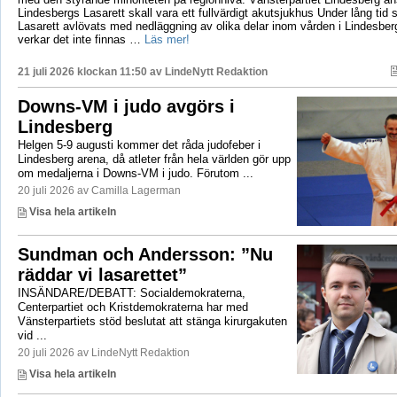
Lindesbergs Lasarett skall vara ett fullvärdigt akutsjukhus Under lång tid
Lasarett avlövats med nedläggning av olika delar inom vården i Lindesberg
verkar det inte finnas …
Läs mer!
21 juli 2026 klockan 11:50 av
LindeNytt Redaktion
Downs-VM i judo avgörs i
Lindesberg
Helgen 5-9 augusti kommer det råda judofeber i
Lindesberg arena, då atleter från hela världen gör upp
om medaljerna i Downs-VM i judo. Förutom ...
20 juli 2026 av Camilla Lagerman
Visa hela artikeln
Sundman och Andersson: ”Nu
räddar vi lasarettet”
INSÄNDARE/DEBATT: Socialdemokraterna,
Centerpartiet och Kristdemokraterna har med
Vänsterpartiets stöd beslutat att stänga kirurgakuten
vid ...
20 juli 2026 av LindeNytt Redaktion
Visa hela artikeln