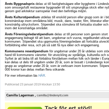
Årets Byggnadspris
delas ut till fastighetsägare eller byggherre i Lind
som omsorgsfullt restaurerar byggnader till sitt ursprungliga skick eller 
genom god arkitektur samspelar med den befintliga miljön.
Årets Kulturstipendium
utdelas till enskild person eller grupp som är i bö
konstnärskap inom områdena bild, musik, dans, teater, film, litteratur eller
konstnärlig uttrycksform. Stipendiet ska stimulera till fortsatta studier och
inom det konstnärliga området.
Årets Föreningsledarstipendium
delas ut till personer som genom stort i
engagemang bidragit till att barn, ungdomar och vuxna, regelbundet utövar fr
kommunen. Stipendiet ska uppmuntra föreningsledare att fortsätta utvec
fortbildning eller resa, och på så sätt få nya idéer och engagemang.
Kommunens resestipendium
för ungdomar under 20 år utdelas som stöd t
hand till kommunens vänorter, för utveckling av språkliga, kulturella och s
Syftet är att bidra till att förbättra förståelsen mellan folk och länder i Eu
kan delas ut dels till ungdom under 20 år, som är bosatt i Lindesbergs kom
grupp av ungdomar under 20 år, som är verksam inom kommunen. Stipe
000 kronor kan delas mellan flera sökande.
För mer information läs
HÄR
.
Publicerad 23 januari 2019 klockan 13:50
Camilla Lagerman ,
camilla@lindenytt.com
Tack för ert stöd!