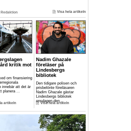
Visa hela artikeln
 Redaktion
Bergslagen
Nadim Ghazale
hård kritik mot
föreläser på
Lindesbergs
bibliotek
ed om finansiering
erregionala
Den tidigare polisen och
n innebär att det är
prisbelönte föreläsaren
t planera ...
Nadim Ghazale gästar
Lindesbergs bibliotek
onsdagen den ...
la artikeln
Visa hela artikeln