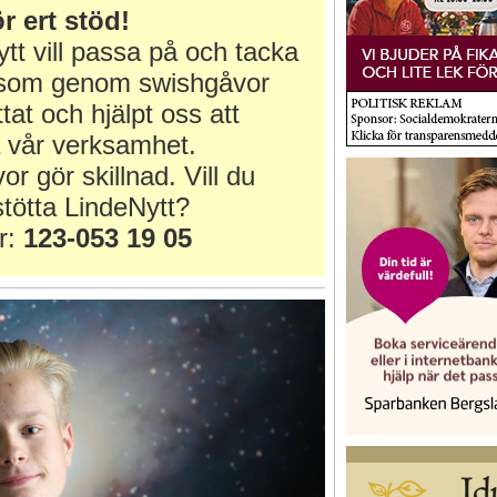
r ert stöd!
tt vill passa på och tacka
r som genom swishgåvor
ttat och hjälpt oss att
 vår verksamhet.
or gör skillnad. Vill du
tötta LindeNytt?
r:
123-053 19 05