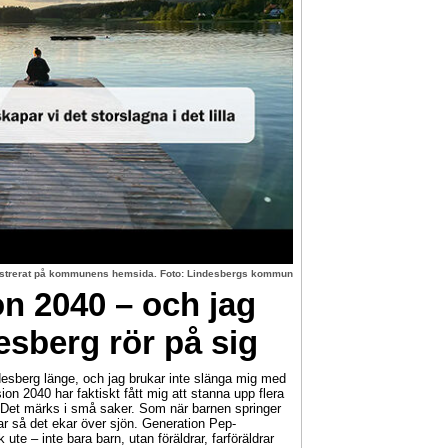
lustrerat på kommunens hemsida. Foto: Lindesbergs kommun
on 2040 – och jag
esberg rör på sig
sberg länge, och jag brukar inte slänga mig med
ion 2040 har faktiskt fått mig att stanna upp flera
 Det märks i små saker. Som när barnen springer
r så det ekar över sjön. Generation Pep-
 ute – inte bara barn, utan föräldrar, farföräldrar