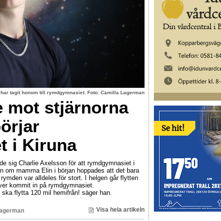
 har tagit honom till rymdgymnasiet. Foto: Camilla Lagerman
e mot stjärnorna
örjar
 i Kiruna
de sig Charlie Axelsson för att rymdgymnasiet i
en om mamma Elin i början hoppades att det bara
 rymden var alldeles för stort. I helgen går flytten
lever kommit in på rymdgymnasiet.
jag ska flytta 120 mil hemifrån! säger han.
Visa hela artikeln
Lagerman