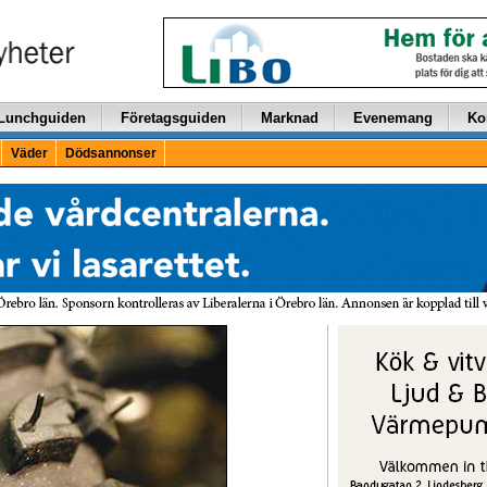
Lunchguiden
Företagsguiden
Marknad
Evenemang
Ko
Väder
Dödsannonser