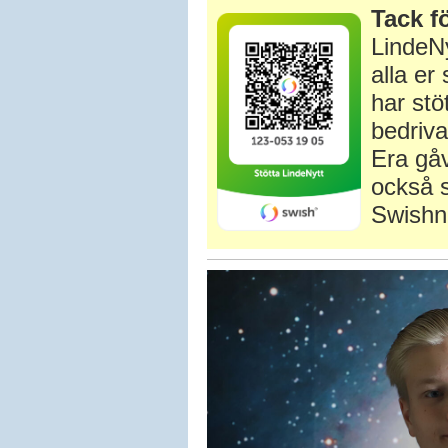
Tack fö
LindeNy
alla e
har stö
bedriva
Era gåv
också s
Swishn