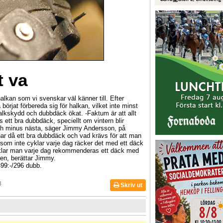
t va
lkan som vi svenskar väl känner till. Efter
börjat förbereda sig för halkan, vilket inte minst
alkskydd och dubbdäck ökat. -Faktum är att allt
vs ett bra dubbdäck, speciellt om vintern blir
h minus nästa, säger Jimmy Andersson, på
r då ett bra dubbdäck och vad krävs för att man
om inte cyklar varje dag räcker det med ett däck
yklar man varje dag rekommenderas ett däck med
den, berättar Jimmy.
99:-/296 dubb.
8
Skriv ut