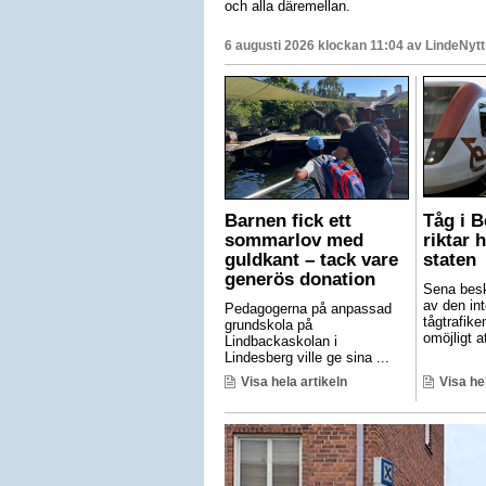
och alla däremellan.
6 augusti 2026 klockan 11:04 av
LindeNytt
Barnen fick ett
Tåg i 
sommarlov med
riktar 
guldkant – tack vare
staten
generös donation
Sena besk
av den int
Pedagogerna på anpassad
tågtrafike
grundskola på
omöjligt at
Lindbackaskolan i
Lindesberg ville ge sina ...
Visa hela artikeln
Visa he