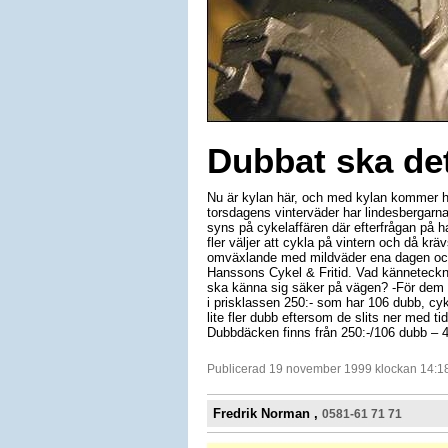
Dubbat ska de
Nu är kylan här, och med kylan kommer ha
torsdagens vinterväder har lindesbergarna 
syns på cykelaffären där efterfrågan på h
fler väljer att cykla på vintern och då krä
omväxlande med mildväder ena dagen oc
Hanssons Cykel & Fritid. Vad känneteckna
ska känna sig säker på vägen? -För dem s
i prisklassen 250:- som har 106 dubb, c
lite fler dubb eftersom de slits ner med ti
Dubbdäcken finns från 250:-/106 dubb – 4
Publicerad 19 november 1999 klockan 14:1
Fredrik Norman ,
0581-61 71 71