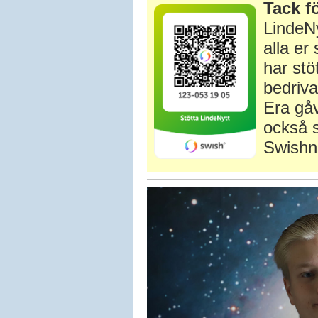
Tack fö
LindeNy
alla e
har stö
bedriva
Era gåv
också s
Swishn