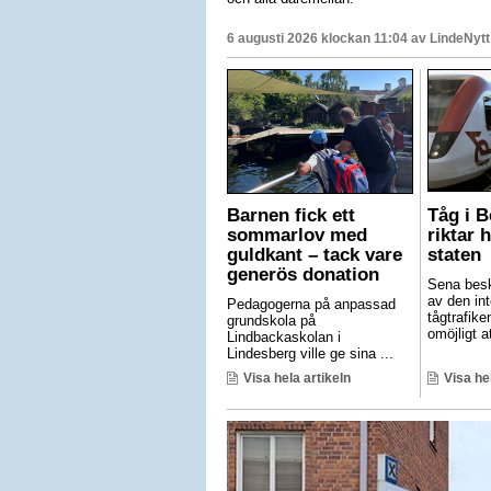
6 augusti 2026 klockan 11:04 av
LindeNytt
Barnen fick ett
Tåg i 
sommarlov med
riktar 
guldkant – tack vare
staten
generös donation
Sena besk
av den int
Pedagogerna på anpassad
tågtrafike
grundskola på
omöjligt at
Lindbackaskolan i
Lindesberg ville ge sina ...
Visa hela artikeln
Visa he