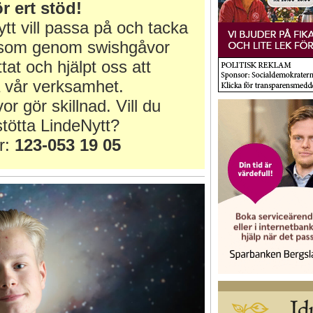
r ert stöd!
tt vill passa på och tacka
r som genom swishgåvor
ttat och hjälpt oss att
 vår verksamhet.
or gör skillnad. Vill du
tötta LindeNytt?
r:
123-053 19 05