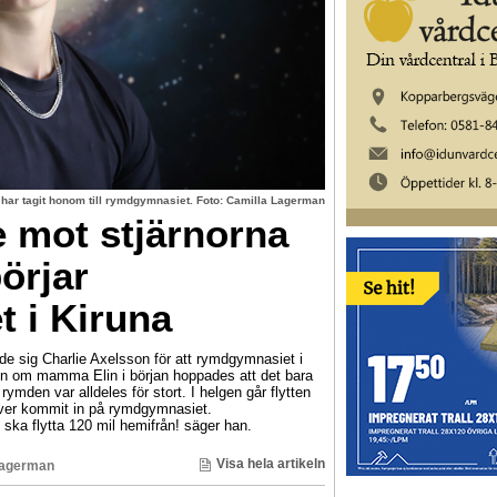
 har tagit honom till rymdgymnasiet. Foto: Camilla Lagerman
e mot stjärnorna
örjar
 i Kiruna
de sig Charlie Axelsson för att rymdgymnasiet i
en om mamma Elin i början hoppades att det bara
 rymden var alldeles för stort. I helgen går flytten
lever kommit in på rymdgymnasiet.
jag ska flytta 120 mil hemifrån! säger han.
Visa hela artikeln
Lagerman