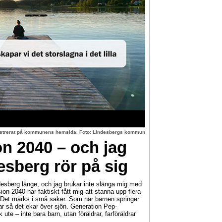
lustrerat på kommunens hemsida. Foto: Lindesbergs kommun
on 2040 – och jag
esberg rör på sig
sberg länge, och jag brukar inte slänga mig med
ion 2040 har faktiskt fått mig att stanna upp flera
 Det märks i små saker. Som när barnen springer
r så det ekar över sjön. Generation Pep-
 ute – inte bara barn, utan föräldrar, farföräldrar