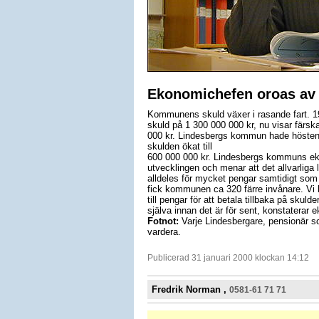
Ekonomichefen oroas av
Kommunens skuld växer i rasande fart.
skuld på 1 300 000 000 kr, nu visar färska 
000 kr. Lindesbergs kommun hade hösten 
skulden ökat till
600 000 000 kr. Lindesbergs kommuns ek
utvecklingen och menar att det allvarliga l
alldeles för mycket pengar samtidigt som
fick kommunen ca 320 färre invånare. Vi 
till pengar för att betala tillbaka på skuld
själva innan det är för sent, konstaterar
Fotnot:
Varje Lindesbergare, pensionär s
vardera.
Publicerad 31 januari 2000 klockan 14:12
Fredrik Norman ,
0581-61 71 71