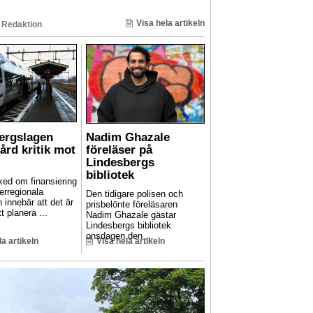
Visa hela artikeln
 Redaktion
Bergslagen
Nadim Ghazale
hård kritik mot
föreläser på
Lindesbergs
bibliotek
ed om finansiering
erregionala
Den tidigare polisen och
n innebär att det är
prisbelönte föreläsaren
t planera ...
Nadim Ghazale gästar
Lindesbergs bibliotek
onsdagen den ...
la artikeln
Visa hela artikeln