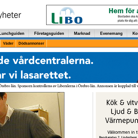
Lunchguiden
Företagsguiden
Marknad
Evenemang
Ko
Väder
Dödsannonser