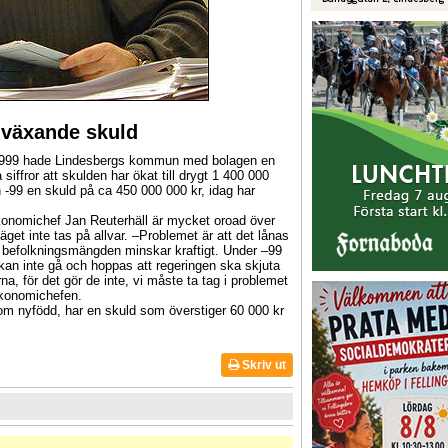
 växande skuld
 1999 hade Lindesbergs kommun med bolagen en
siffror att skulden har ökat till drygt 1 400 000
-99 en skuld på ca 450 000 000 kr, idag har
onomichef Jan Reuterhäll är mycket oroad över
äget inte tas på allvar. –Problemet är att det lånas
 befolkningsmängden minskar kraftigt. Under –99
kan inte gå och hoppas att regeringen ska skjuta
erna, för det gör de inte, vi måste ta tag i problemet
 ekonomichefen.
om nyfödd, har en skuld som överstiger 60 000 kr
Skriv ut