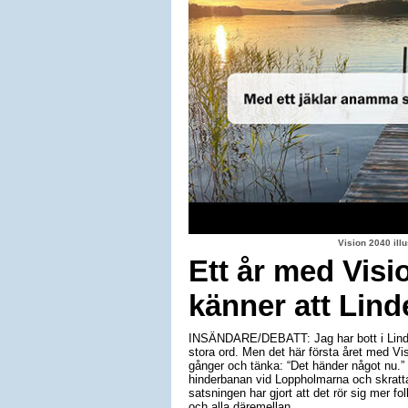
Vision 2040 il
Ett år med Visi
känner att Lind
INSÄNDARE/DEBATT: Jag har bott i Linde
stora ord. Men det här första året med Vis
gånger och tänka: “Det händer något nu.”
hinderbanan vid Loppholmarna och skratta
satsningen har gjort att det rör sig mer folk
och alla däremellan.