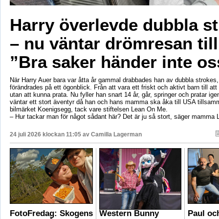
Harry överlevde dubbla s
– nu väntar drömresan til
”Bra saker händer inte os
När Harry Auer bara var åtta år gammal drabbades han av dubbla strokes, 
förändrades på ett ögonblick. Från att vara ett friskt och aktivt barn till att si
utan att kunna prata. Nu fyller han snart 14 år, går, springer och pratar ige
väntar ett stort äventyr då han och hans mamma ska åka till USA tillsa
bilmärket Koenigsegg, tack vare stiftelsen Lean On Me.
– Hur tackar man för något sådant här? Det är ju så stort, säger mamma 
24 juli 2026 klockan 11:05 av
Camilla Lagerman
FotoFredag: Skogens
Western Bunny
Paul oc