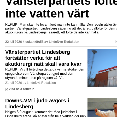
Vänsterpartiets löft
inte vatten värt
REPLIK: Man ska inte lova något man inte kan hålla. Den regeln gäller äve
partier. Vänsterpartiet i Lindesberg säger nu att det är ett vallöfte för dem 
akutkirurgin på Lindesbergs lasarett, ett löfte de inte kan hålla.
22 juli 2026 klockan 09:58 av
LindeNytt Redaktion
Vänsterpartiet Lindesberg
fortsätter verka för att
akutkirurgi natt skall vara kvar
REPLIK: Vi vill förtydliga detta då vi inte stödjer den
uppgörelse som Vänsterpartiet gjort med den
styrande minoriteten på regionnivå. Vä...
21 juli 2026 av LindeNytt Redaktion
Visa hela artikeln
Downs-VM i judo avgörs i
Lindesberg
Helgen 5-9 augusti kommer det råda judofeber i
Lindesberg arena, då atleter från hela världen gör upp