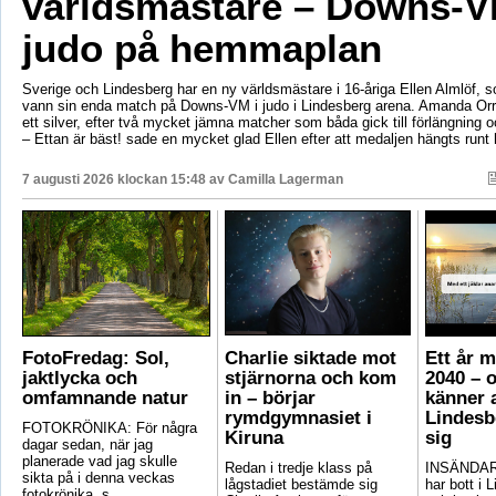
världsmästare – Downs-V
judo på hemmaplan
Sverige och Lindesberg har en ny världsmästare i 16-åriga Ellen Almlöf, 
vann sin enda match på Downs-VM i judo i Lindesberg arena. Amanda Orr
ett silver, efter två mycket jämna matcher som båda gick till förlängning
– Ettan är bäst! sade en mycket glad Ellen efter att medaljen hängts runt
7 augusti 2026 klockan 15:48 av
Camilla Lagerman
FotoFredag: Sol,
Charlie siktade mot
Ett år 
jaktlycka och
stjärnorna och kom
2040 – 
omfamnande natur
in – börjar
känner a
rymdgymnasiet i
Lindesb
FOTOKRÖNIKA: För några
Kiruna
sig
dagar sedan, när jag
planerade vad jag skulle
Redan i tredje klass på
INSÄNDAR
sikta på i denna veckas
lågstadiet bestämde sig
har bott i 
fotokrönika, s...