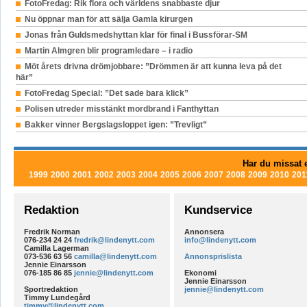
FotoFredag: Rik flora och världens snabbaste djur
Nu öppnar man för att sälja Gamla kirurgen
Jonas från Guldsmedshyttan klar för final i Bussförar-SM
Martin Almgren blir programledare – i radio
Möt årets drivna drömjobbare: ”Drömmen är att kunna leva på det
här”
FotoFredag Special: ”Det sade bara klick”
Polisen utreder misstänkt mordbrand i Fanthyttan
Bakker vinner Bergslagsloppet igen: ”Trevligt”
Har du missat e
1999
2000
2001
2002
2003
2004
2005
2006
2007
2008
2009
2010
201
Redaktion
Kundservice
Fredrik Norman
Annonsera
076-234 24 24
fredrik@lindenytt.com
info@lindenytt.com
Camilla Lagerman
073-536 63 56
camilla@lindenytt.com
Annonsprislista
Jennie Einarsson
076-185 86 85
jennie@lindenytt.com
Ekonomi
Jennie Einarsson
Sportredaktion
jennie@lindenytt.com
Timmy Lundegård
timmy@lindenytt.com