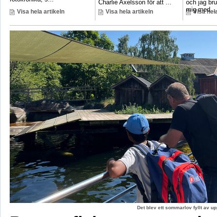
Charlie Axelsson för att ...
och jag bru
mig med ..
Visa hela artikeln
Visa hela artikeln
Visa hela
Det blev ett sommarlov fyllt av up