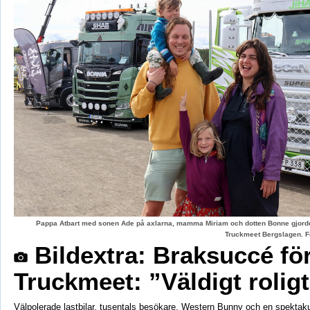
Pappa Atbart med sonen Ade på axlarna, mamma Miriam och dotten Bonne gjord
Truckmeet Bergslagen. F
Bildextra: Braksuccé fö
Truckmeet: ”Väldigt rolig
Välpolerade lastbilar, tusentals besökare, Western Bunny och en spektaku