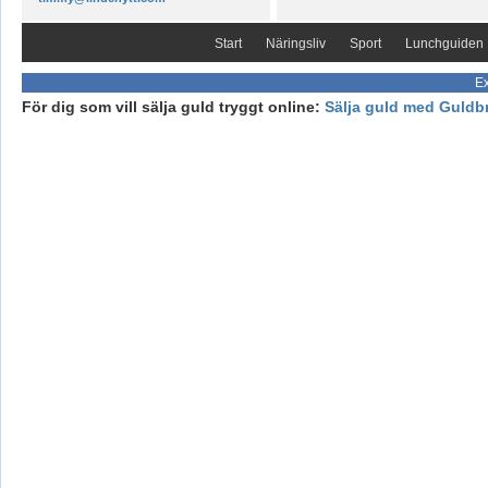
Start
Näringsliv
Sport
Lunchguiden
Ex
För dig som vill sälja guld tryggt online:
Sälja guld med Guldb