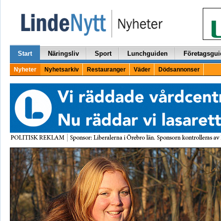
Start
Näringsliv
Sport
Lunchguiden
Företagsgui
Nyheter
Nyhetsarkiv
Restauranger
Väder
Dödsannonser