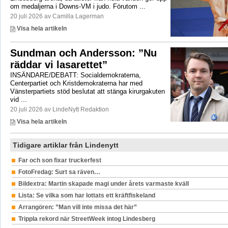
om medaljerna i Downs-VM i judo. Förutom ...
20 juli 2026 av Camilla Lagerman
Visa hela artikeln
Sundman och Andersson: ”Nu
räddar vi lasarettet”
INSÄNDARE/DEBATT: Socialdemokraterna,
Centerpartiet och Kristdemokraterna har med
Vänsterpartiets stöd beslutat att stänga kirurgakuten
vid ...
20 juli 2026 av LindeNytt Redaktion
Visa hela artikeln
Tidigare artiklar från Lindenytt
Far och son fixar truckerfest
FotoFredag: Surt sa räven…
Bildextra: Martin skapade magi under årets varmaste kväll
Lista: Se vilka som har lottats ett kräftfiskeland
Arrangören: ”Man vill inte missa det här”
Trippla rekord när StreetWeek intog Lindesberg