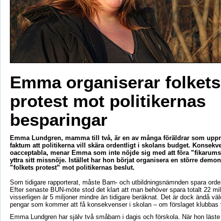
Emma organiserar folkets
protest mot politikernas
besparingar
Emma Lundgren, mamma till två, är en av många föräldrar som upprö
faktum att politikerna vill skära ordentligt i skolans budget. Konsekv
oacceptabla, menar Emma som inte nöjde sig med att föra ”fikarumspo
yttra sitt missnöje. Istället har hon börjat organisera en större demon
”folkets protest” mot politikernas beslut.
Som tidigare rapporterat, måste Barn- och utbildningsnämnden spara orden
Efter senaste BUN-möte stod det klart att man behöver spara totalt 22 milj
visserligen är 5 miljoner mindre än tidigare beräknat. Det är dock ändå vä
pengar som kommer att få konsekvenser i skolan – om förslaget klubbas v
Emma Lundgren har själv två småbarn i dagis och förskola. När hon läste