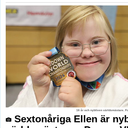
16 år och nybliven världsmästare. F
Sextonåriga Ellen är ny