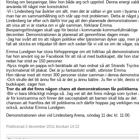
förslag om besparingar, blev hon både arg och upprörd. Denna energi vald
använda till något mer konstruktivt.
-Vi i Lindesberg har åsikter om allt, men det är sällan vi gör som i byarna 
man har en sammanhållning och står upp mot problemen. Detta är något jag 
Lindesberg tar efter och därför tror jag att den planerade demonstrationen är 
att visa att vi är starka om vi går samman, förklarar Emma.
Besparingsförslagen skall upp för beslut i kommande kommunfullmäktige
december. Demonstrationen är planerad att genomföras dagen innan.
-Jag har svårt att tro att någon politiker eller tjänsteman dyker upp, men j
fall att skicka en inbjudan till dem och sedan får vi väl se om de vågar, 
Emma Lundgren har stora förhoppningar om ett folkhav på demonstrationspl
har hon använt sig av Facebook för att nå ut med budskapet, där hon sta
redan har stöd av 150 personer.
-Nyss ringde en pappa och berättade att han ordnat så att Strands Trycke
tryckmaterial till plakat. Det är ju fantastiskt snällt, utbrister Emma.
Hon räknar med att minst 300 personer sluter samman i denna demonstrat
-Och skulle det bli ännu fler så är det ju ännu bättre. Ju fler vi blir, desto s
budskapet, säger hon.
Tror du att det finns någon chans att demonstrationen får politikerna
-Blir vi bara tillräckligt många så. Jag vet att det finns många som tycker
är för kostsamma och finner det oacceptabelt att barnen skall lida av det.
chansen att framföra det till politikerna och därför hoppas jag verkligen m
också, avslutar Emma Lundgren.
Demonstrationen sker vid Lindesberg Arena, söndag 11 dec kl. 11:00.
Publicerad 2 december 2011 klockan 14:22