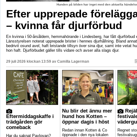
Hunden på bilden har inget med den aktuella händelse
Efter upprepade förelägg
– kvinna får djurförbud
En kvinna i 50-årsåldern, hemmahörande i Lindesberg, har fått djurförbud e
Länsstyrelsen noterat upprepade brister i hennes djurhållning. Bland anna
bedrivit osund avel, haft bristande tillsyn över sina djur, samt inte vetat 
hon haft. Djurförbudet gäller tills vidare och avser alla slags djur.
29 juli 2026 klockan 13:59 av
Camilla Lagerman
Nu blir det ännu mer
Rejäl
Eftermiddagskaffe i
hund hos Kotten –
festival
trädgården gör
öppnar dagis i höst
vädergu
comeback
Redan innan Kotten & Co
Regnet sto
öppnade i den nya lokalen
festivalsug
Har du saknat Pavlovan?