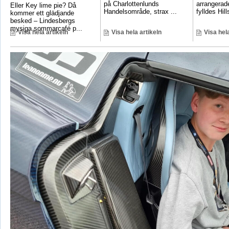
på Charlottenlunds
arrangerade
Eller Key lime pie? Då
Handelsområde, strax ...
fylldes Hill
kommer ett glädjande
besked – Lindesbergs
mysiga sommarcafé p...
Visa hela artikeln
Visa hela artikeln
Visa hela