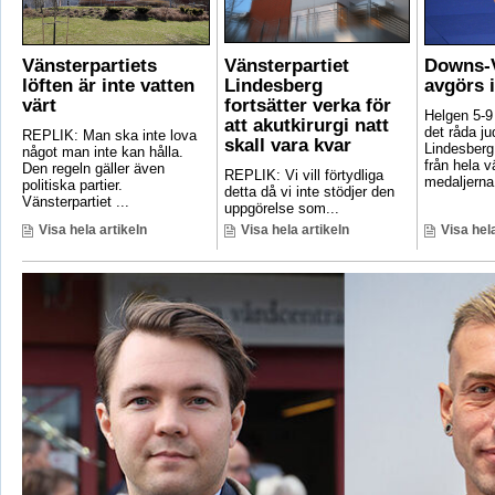
Vänsterpartiets
Vänsterpartiet
Downs-V
löften är inte vatten
Lindesberg
avgörs 
värt
fortsätter verka för
Helgen 5-9
att akutkirurgi natt
det råda ju
REPLIK: Man ska inte lova
skall vara kvar
Lindesberg 
något man inte kan hålla.
från hela 
Den regeln gäller även
REPLIK: Vi vill förtydliga
medaljerna 
politiska partier.
detta då vi inte stödjer den
Vänsterpartiet ...
uppgörelse som...
Visa hela artikeln
Visa hela artikeln
Visa hela