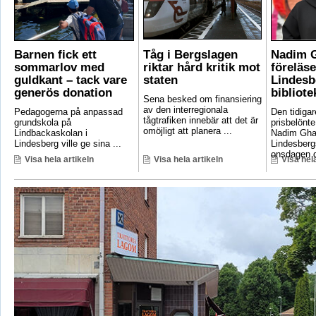
Barnen fick ett
Tåg i Bergslagen
Nadim 
sommarlov med
riktar hård kritik mot
föreläse
guldkant – tack vare
staten
Lindesb
generös donation
bibliote
Sena besked om finansiering
av den interregionala
Pedagogerna på anpassad
Den tidigar
tågtrafiken innebär att det är
grundskola på
prisbelönte
omöjligt att planera ...
Lindbackaskolan i
Nadim Gha
Lindesberg ville ge sina ...
Lindesbergs
onsdagen d
Visa hela artikeln
Visa hela artikeln
Visa hela