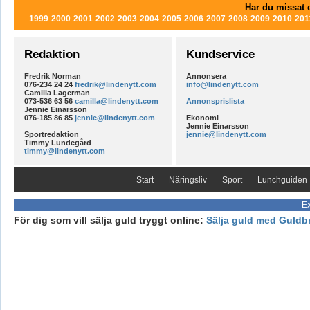
Har du missat e
1999
2000
2001
2002
2003
2004
2005
2006
2007
2008
2009
2010
201
Redaktion
Kundservice
Fredrik Norman
Annonsera
076-234 24 24
fredrik@lindenytt.com
info@lindenytt.com
Camilla Lagerman
073-536 63 56
camilla@lindenytt.com
Annonsprislista
Jennie Einarsson
076-185 86 85
jennie@lindenytt.com
Ekonomi
Jennie Einarsson
Sportredaktion
jennie@lindenytt.com
Timmy Lundegård
timmy@lindenytt.com
Start
Näringsliv
Sport
Lunchguiden
Ex
För dig som vill sälja guld tryggt online:
Sälja guld med Guldb