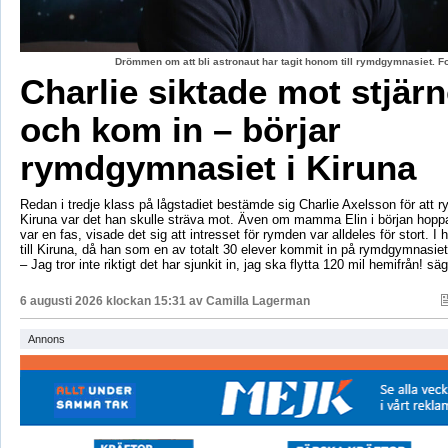
Drömmen om att bli astronaut har tagit honom till rymdgymnasiet. 
Charlie siktade mot stjär
och kom in – börjar
rymdgymnasiet i Kiruna
Redan i tredje klass på lågstadiet bestämde sig Charlie Axelsson för att 
Kiruna var det han skulle sträva mot. Även om mamma Elin i början hoppa
var en fas, visade det sig att intresset för rymden var alldeles för stort. I 
till Kiruna, då han som en av totalt 30 elever kommit in på rymdgymnasiet
– Jag tror inte riktigt det har sjunkit in, jag ska flytta 120 mil hemifrån! sä
6 augusti 2026 klockan 15:31 av
Camilla Lagerman
Annons