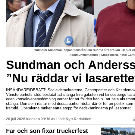
Willhelm Sundman, oppositionsråd Liberalerna Örebro län. Daniel An
kommunfullmäktige i Lindesberg. Foto: Cami
Sundman och Anderss
”Nu räddar vi lasarette
INSÄNDARE/DEBATT: Socialdemokraterna, Centerpartiet och Kristdemok
Vänsterpartiets stöd beslutat att stänga kirurgakuten vid Lindesbergs lasa
egen konsekvensbedömning varnar för att följden kan bli att hela akutmo
stänga. Den som röstar med dessa partier röstar därför för en politik som r
framtid. Liberalerna tänker sätta stopp för nedskärningarna på lasarettet.
20 juli 2026 klockan 09:30 av
LindeNytt Redaktion
Far och son fixar truckerfest