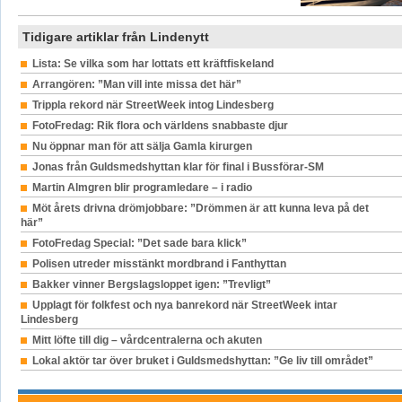
Tidigare artiklar från Lindenytt
Lista: Se vilka som har lottats ett kräftfiskeland
Arrangören: ”Man vill inte missa det här”
Trippla rekord när StreetWeek intog Lindesberg
FotoFredag: Rik flora och världens snabbaste djur
Nu öppnar man för att sälja Gamla kirurgen
Jonas från Guldsmedshyttan klar för final i Bussförar-SM
Martin Almgren blir programledare – i radio
Möt årets drivna drömjobbare: ”Drömmen är att kunna leva på det
här”
FotoFredag Special: ”Det sade bara klick”
Polisen utreder misstänkt mordbrand i Fanthyttan
Bakker vinner Bergslagsloppet igen: ”Trevligt”
Upplagt för folkfest och nya banrekord när StreetWeek intar
Lindesberg
Mitt löfte till dig – vårdcentralerna och akuten
Lokal aktör tar över bruket i Guldsmedshyttan: ”Ge liv till området”