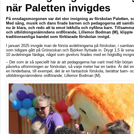
när Paletten invigdes
På onsdagsmorgonen var det stor invigning av förskolan Paletten, so
Med sång, musik och dans firade barnen och pedagogerna att samtli
nu är klara, och redo att ta emot lekfulla och nyfikna barn. Tillsam
och utbildningsnämndens ordförande, Lillemor Bodman (M), klippte
traditionsenliga bandet som förklarade förskolan invigd.
I januari 2025 invigde man de första avdelningarna på förskolan, i samba
som tidigare gått på Grönsiskan och Björken flyttade in. Drygt 1,5 år sena
10 avdelningar färdiga, något som givetvis firades med en högtidlig invign
– Det som är så speciellt här är att pedagogerna har varit med från början
påverka utformningen av förskolan, så varje meter har en tanke. Är det en 
en hinderbana, till exempel, det är en fantastisk förskola, berättar barn- o
utbildningsnämndens ordförande, Lillemor Bodman (M).