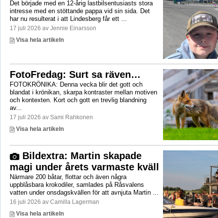
Det började med en 12-årig lastbilsentusiasts stora
intresse med en stöttande pappa vid sin sida. Det
har nu resulterat i att Lindesberg får ett ...
17 juli 2026 av Jennie Einarsson
Visa hela artikeln
FotoFredag: Surt sa räven…
FOTOKRÖNIKA: Denna vecka blir det gott och
blandat i krönikan, skarpa kontraster mellan motiven
och kontexten. Kort och gott en trevlig blandning
av...
17 juli 2026 av Sami Rahkonen
Visa hela artikeln
Bildextra: Martin skapade
magi under årets varmaste kväll
Närmare 200 båtar, flottar och även några
uppblåsbara krokodiler, samlades på Råsvalens
vatten under onsdagskvällen för att avnjuta Martin ...
16 juli 2026 av Camilla Lagerman
Visa hela artikeln