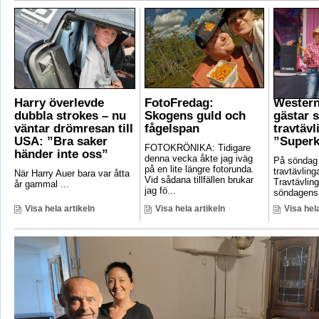
Harry överlevde
FotoFredag:
Wester
dubbla strokes – nu
Skogens guld och
gästar 
väntar drömresan till
fågelspan
travtävl
USA: ”Bra saker
”Superk
FOTOKRÖNIKA: Tidigare
händer inte oss”
denna vecka åkte jag iväg
På söndag
på en lite längre fotorunda.
travtävlin
När Harry Auer bara var åtta
Vid sådana tillfällen brukar
Travtävlin
år gammal ...
jag fö...
söndagens 
Visa hela artikeln
Visa hela artikeln
Visa hela