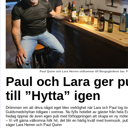
Paul Quinn och Lara Herren välkomnar till Bergsgårdens bar. F
Paul och Lara ger p
till ”Hytta” igen
Drömmen om att driva något eget blev verklighet när Lara och Paul tog öv
Guldsmedshyttan tidigare i somras. Nu fylls hotellet av gäster från hela 
fredag öppnar de även egen pub med förhoppningen att skapa en ny mötes
– Vi vill gärna välkomna folk hit, det blir en härlig kväll med livemusik, p
säger Lara Herren och Paul Quinn