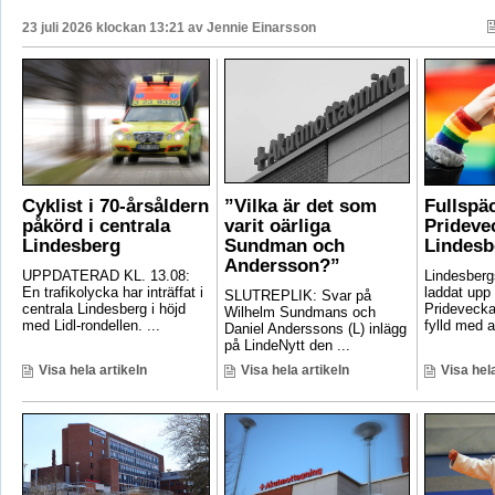
23 juli 2026 klockan 13:21 av
Jennie Einarsson
Cyklist i 70-årsåldern
”Vilka är det som
Fullspä
påkörd i centrala
varit oärliga
Pridevec
Lindesberg
Sundman och
Lindesb
Andersson?”
UPPDATERAD KL. 13.08:
Lindesber
En trafikolycka har inträffat i
laddat upp 
SLUTREPLIK: Svar på
centrala Lindesberg i höjd
Pridevecka
Wilhelm Sundmans och
med Lidl-rondellen. ...
fylld med ak
Daniel Anderssons (L) inlägg
på LindeNytt den ...
Visa hela artikeln
Visa hela artikeln
Visa hela