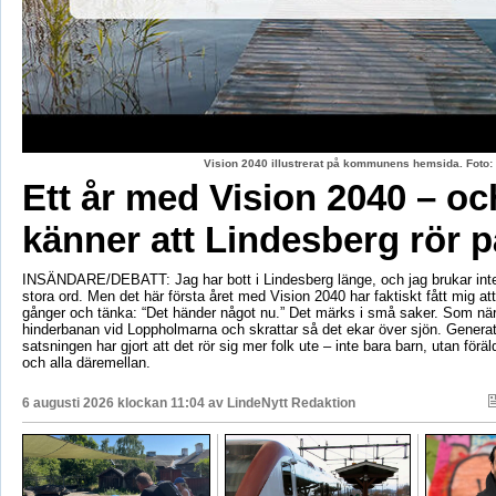
Vision 2040 illustrerat på kommunens hemsida. Fot
Ett år med Vision 2040 – oc
känner att Lindesberg rör p
INSÄNDARE/DEBATT: Jag har bott i Lindesberg länge, och jag brukar int
stora ord. Men det här första året med Vision 2040 har faktiskt fått mig at
gånger och tänka: “Det händer något nu.” Det märks i små saker. Som när
hinderbanan vid Loppholmarna och skrattar så det ekar över sjön. Genera
satsningen har gjort att det rör sig mer folk ute – inte bara barn, utan föräld
och alla däremellan.
6 augusti 2026 klockan 11:04 av
LindeNytt Redaktion