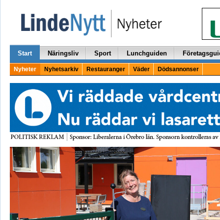
Start
Näringsliv
Sport
Lunchguiden
Företagsgui
Nyheter
Nyhetsarkiv
Restauranger
Väder
Dödsannonser