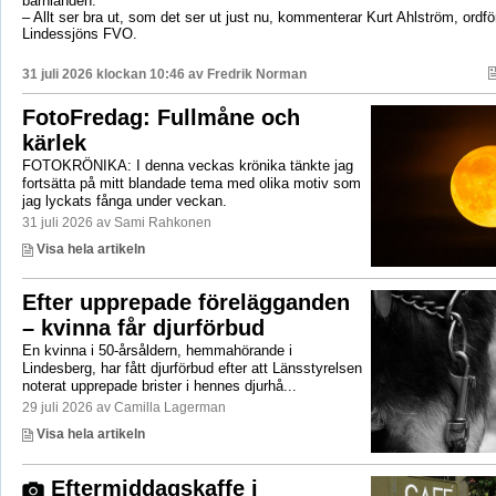
barnlanden.
– Allt ser bra ut, som det ser ut just nu, kommenterar Kurt Ahlström, ordfö
Lindessjöns FVO.
31 juli 2026 klockan 10:46 av
Fredrik Norman
FotoFredag: Fullmåne och
kärlek
FOTOKRÖNIKA: I denna veckas krönika tänkte jag
fortsätta på mitt blandade tema med olika motiv som
jag lyckats fånga under veckan.
31 juli 2026 av Sami Rahkonen
Visa hela artikeln
Efter upprepade förelägganden
– kvinna får djurförbud
En kvinna i 50-årsåldern, hemmahörande i
Lindesberg, har fått djurförbud efter att Länsstyrelsen
noterat upprepade brister i hennes djurhå...
29 juli 2026 av Camilla Lagerman
Visa hela artikeln
Eftermiddagskaffe i