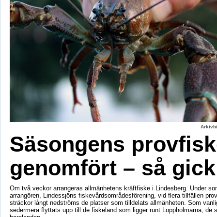
Arkivbi
Säsongens provfisk
genomfört – så gick
Om två veckor arrangeras allmänhetens kräftfiske i Lindesberg. Under s
arrangören, Lindessjöns fiskevårdsområdesförening, vid flera tillfällen prov
sträckor långt nedströms de platser som tilldelats allmänheten. Som vanli
sedermera flyttats upp till de fiskeland som ligger runt Loppholmarna, de 