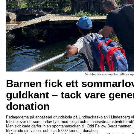
Det blev ett sommarlov fyllt av up
Barnen fick ett sommarl
guldkant – tack vare gene
donation
Pedagogerna på anpassad grundskola på Lindbackaskolan i Lindesberg vil
fritidselever ett sommarlov fyllt med roliga och minnesvärda aktiviteter utö
Man skickade därför in en spontanansökan till Odd Fellow Bergsmannen,
förklarade sin vision, och fick 5 000 kronor i donation.