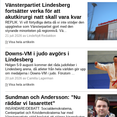
Vänsterpartiet Lindesberg
fortsätter verka för att
akutkirurgi natt skall vara kvar
REPLIK: Vi vill förtydliga detta då vi inte stödjer den
uppgörelse som Vänsterpartiet gjort med den
styrande minoriteten på regionnivå. Vä...
21 juli 2026 av LindeNytt Redaktion
Visa hela artikeln
Downs-VM i judo avgörs i
Lindesberg
Helgen 5-9 augusti kommer det råda judofeber i
Lindesberg arena, då atleter från hela världen gör upp
om medaljerna i Downs-VM i judo. Förutom ...
20 juli 2026 av Camilla Lagerman
Visa hela artikeln
Sundman och Andersson: ”Nu
räddar vi lasarettet”
INSÄNDARE/DEBATT: Socialdemokraterna,
Centerpartiet och Kristdemokraterna har med
Vänsterpartiets stöd beslutat att stänga kirurgakuten