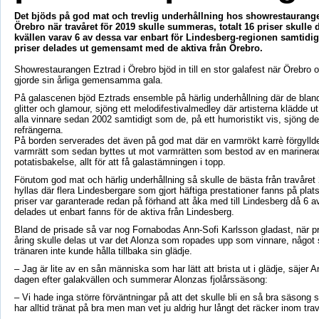
Det bjöds på god mat och trevlig underhållning hos showrestaurange
Örebro när travåret för 2019 skulle summeras, totalt 16 priser skulle 
kvällen varav 6 av dessa var enbart för Lindesberg-regionen samtidi
priser delades ut gemensamt med de aktiva från Örebro.
Showrestaurangen Eztrad i Örebro bjöd in till en stor galafest när Örebro 
gjorde sin årliga gemensamma gala.
På galascenen bjöd Eztrads ensemble på härlig underhållning där de bland
glitter och glamour, sjöng ett melodifestivalmedley där artisterna klädde ut s
alla vinnare sedan 2002 samtidigt som de, på ett humoristikt vis, sjöng d
refrängerna.
På borden serverades det även på god mat där en varmrökt karrè förgyllde
varmrätt som sedan byttes ut mot varmrätten som bestod av en marinerad
potatisbakelse, allt för att få galastämningen i topp.
Förutom god mat och härlig underhållning så skulle de bästa från travåret
hyllas där flera Lindesbergare som gjort häftiga prestationer fanns på plat
priser var garanterade redan på förhand att åka med till Lindesberg då 6 
delades ut enbart fanns för de aktiva från Lindesberg.
Bland de prisade så var nog Fornabodas Ann-Sofi Karlsson gladast, när pri
åring skulle delas ut var det Alonza som ropades upp som vinnare, något 
tränaren inte kunde hålla tillbaka sin glädje.
– Jag är lite av en sån människa som har lätt att brista ut i glädje, säjer 
dagen efter galakvällen och summerar Alonzas fjolårssäsong:
– Vi hade inga större förväntningar på att det skulle bli en så bra säsong 
har alltid tränat på bra men man vet ju aldrig hur långt det räcker inom trav