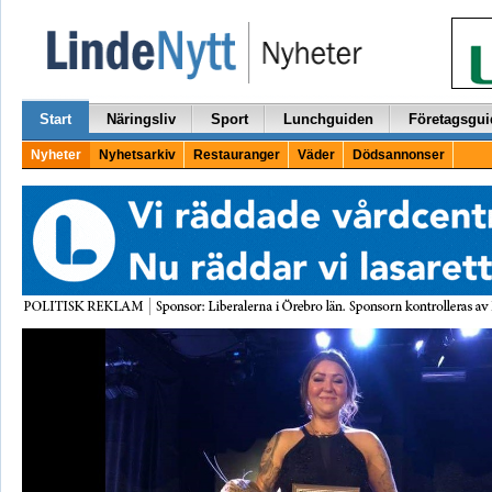
Start
Näringsliv
Sport
Lunchguiden
Företagsgui
Nyheter
Nyhetsarkiv
Restauranger
Väder
Dödsannonser