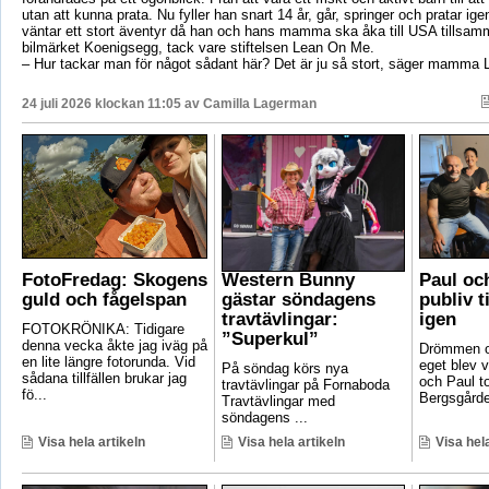
utan att kunna prata. Nu fyller han snart 14 år, går, springer och pratar ige
väntar ett stort äventyr då han och hans mamma ska åka till USA tillsa
bilmärket Koenigsegg, tack vare stiftelsen Lean On Me.
– Hur tackar man för något sådant här? Det är ju så stort, säger mamma 
24 juli 2026 klockan 11:05 av
Camilla Lagerman
FotoFredag: Skogens
Western Bunny
Paul oc
guld och fågelspan
gästar söndagens
publiv t
travtävlingar:
igen
FOTOKRÖNIKA: Tidigare
”Superkul”
denna vecka åkte jag iväg på
Drömmen om
en lite längre fotorunda. Vid
eget blev v
På söndag körs nya
sådana tillfällen brukar jag
och Paul t
travtävlingar på Fornaboda
fö...
Bergsgården
Travtävlingar med
söndagens ...
Visa hela artikeln
Visa hela artikeln
Visa hela