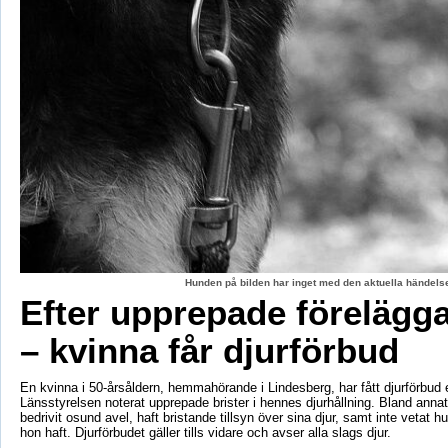
Hunden på bilden har inget med den aktuella händelse
Efter upprepade förelägg
– kvinna får djurförbud
En kvinna i 50-årsåldern, hemmahörande i Lindesberg, har fått djurförbud e
Länsstyrelsen noterat upprepade brister i hennes djurhållning. Bland anna
bedrivit osund avel, haft bristande tillsyn över sina djur, samt inte vetat 
hon haft. Djurförbudet gäller tills vidare och avser alla slags djur.