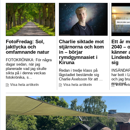
FotoFredag: Sol,
Charlie siktade mot
Ett år 
jaktlycka och
stjärnorna och kom
2040 – 
omfamnande natur
in – börjar
känner a
rymdgymnasiet i
Lindesb
FOTOKRÖNIKA: För några
Kiruna
sig
dagar sedan, när jag
planerade vad jag skulle
Redan i tredje klass på
INSÄNDAR
sikta på i denna veckas
lågstadiet bestämde sig
har bott i 
fotokrönika, s...
Charlie Axelsson för att ...
och jag bru
mig med ..
Visa hela artikeln
Visa hela artikeln
Visa hela