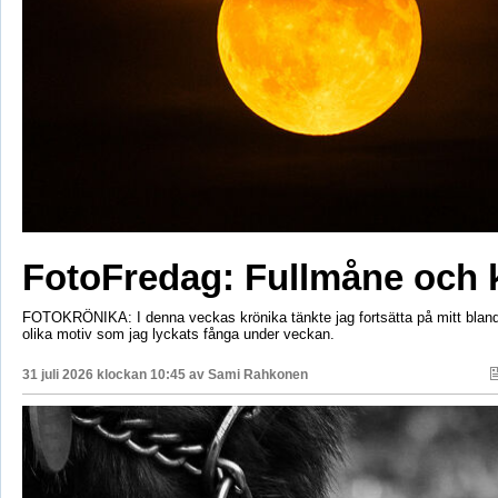
FotoFredag: Fullmåne och 
FOTOKRÖNIKA: I denna veckas krönika tänkte jag fortsätta på mitt bla
olika motiv som jag lyckats fånga under veckan.
31 juli 2026 klockan 10:45 av
Sami Rahkonen