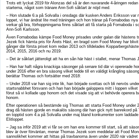
Trots ett lyckat 2019 för Alonzas del så är den nuvarande 4-åringen reda
starterna, något som tränare Ann-Sofi såklart är nöjd med.
– Hon slutade 6:a på Solvalla i onsdags där kusken Anders Eriksson var 
loppet, vi har ändrat lite med träningen och hon tränar på Fornabodas nya
verkar gå bra, förhoppningarna finns såklart att få starta på Fornaboda i 
Ann-Sofi Karlsson.
Även Fornabodas kämpe Food Money prisades under galan där hästens 
Jezek fick hämta pris för Årets Häst, en bragd som Food Money har blivit 
gånger där första priset kom redan 2013 och tilldelades Kopparbergshäst
2014, 2015, 2016 och nu 2019.
– Det är såklart jätteroligt att ha en sån här häst i stallet, menar Thomas 
– Han har haft några knackiga säsonger på senare tid där vi opererade h
under 2016 efter en bra säsong vilket ledde till en väldigt krångling säson
berättar Thomas och fortsätter med 2018:
– Under 2018 var han sig inte lik, han började svettas och bli nervös under
startsnabbhet försvann och han han började galoppera mitt i loppen vilket h
förut så vi kollade upp honom och det visade sig att vi behövde operera 
honom.
Efter operationen så bestämde sig Thomas att starta Food Money under 20
drag då hästen gjorde en makalös säsong där han gick nytt banrekord på 
en topptid som 4:a på Solvalla under maj bland konkurrenter som laddade 
Elitloppet.
– Jag sa inför 2019 att vi får se om han ens kommer till start, så att sä
blev är över förväntan, menar Thomas Jezek som meddelar att Food Mon
sannolikhet kommer att hittas på travbanorna även under 2020 när vädret bl