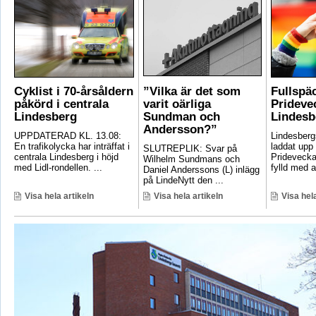
Cyklist i 70-årsåldern
”Vilka är det som
Fullspä
påkörd i centrala
varit oärliga
Pridevec
Lindesberg
Sundman och
Lindesb
Andersson?”
UPPDATERAD KL. 13.08:
Lindesber
En trafikolycka har inträffat i
laddat upp 
SLUTREPLIK: Svar på
centrala Lindesberg i höjd
Pridevecka
Wilhelm Sundmans och
med Lidl-rondellen. ...
fylld med ak
Daniel Anderssons (L) inlägg
på LindeNytt den ...
Visa hela artikeln
Visa hela artikeln
Visa hela