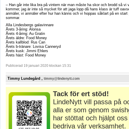
– Han går inte lika bra på vintern när man måste ha skor och brodd så vi vä
kommer, jag är inte så mycket för att jaga lopp då hans klass är tuff oavs
anmäler, vi anmäler efter hur han känns och vi hoppas såklart på en start
sommar.
Alla Lindesbergs galavinnare
Årets 3-åring: Alonsa
Årets 4-åring: Au Gratin
Årets äldre: Food Money
Årets kallblod: Rus Can
Årets b-tränare: Lovisa Canneryd
Årets kusk: Jimmi Ehlers
Årets häst: Food Money
Publicerad 19 januari 2020 klockan 15:31
Timmy Lundegård ,
timmy@lindenytt.com
Tack för ert stöd!
LindeNytt vill passa på o
alla er som genom swish
har stöttat och hjälpt oss 
bedriva vår verksamhet.