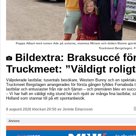
Pappa Atbart med sonen Ade på axlarna, mamma Miriam och dotten Bonne gjord
Truckmeet Bergslagen. F
Bildextra: Braksuccé fö
Truckmeet: ”Väldigt rolig
Välpolerade lastbilar, tusentals besökare, Western Bunny och en spektaku
Truckmeet Bergslagen arrangerades för första gången fylldes Fornaboda 
lastbilar och entusiaster från när och fjärran – och premiären blev en succ
– Vi har haft en väldigt rolig stund här och njutit av många fina lastbilar, s
Holland som stannar till på ett spontanbesök.
8 augusti 2026 klockan 20:50 av
Jennie Einarsson
Annons