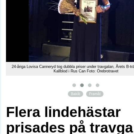
24-åriga Lovisa Canneryd tog dubbla priser under travgalan, Årets B-tr
a
Kallblod i Rus Can Foto: Örebrotravet
Bakåt
Framåt
Flera lindehästar
prisades på travga