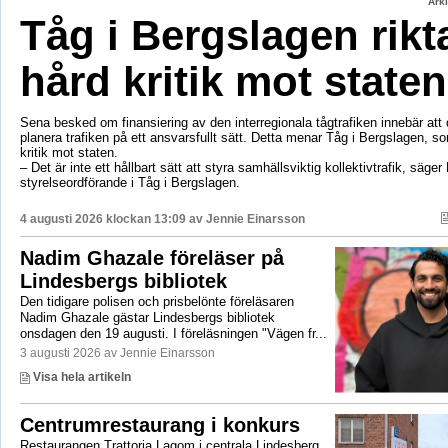
Ark
Tåg i Bergslagen rikt
hård kritik mot staten
Sena besked om finansiering av den interregionala tågtrafiken innebär att d
planera trafiken på ett ansvarsfullt sätt. Detta menar Tåg i Bergslagen, so
kritik mot staten.
– Det är inte ett hållbart sätt att styra samhällsviktig kollektivtrafik, säger 
styrelseordförande i Tåg i Bergslagen.
4 augusti 2026 klockan 13:09 av
Jennie Einarsson
Nadim Ghazale föreläser på
Lindesbergs bibliotek
Den tidigare polisen och prisbelönte föreläsaren
Nadim Ghazale gästar Lindesbergs bibliotek
onsdagen den 19 augusti. I föreläsningen "Vägen fr...
3 augusti 2026 av Jennie Einarsson
Visa hela artikeln
Centrumrestaurang i konkurs
Restaurangen Trattoria Lagom i centrala Lindesberg