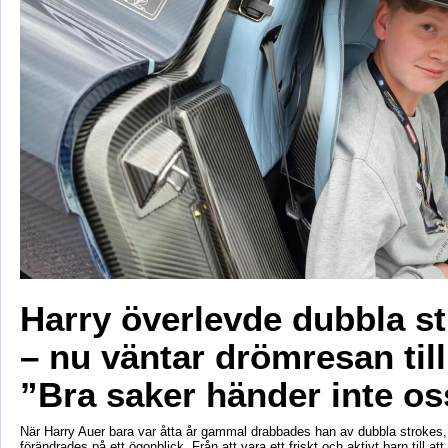
Harry överlevde dubbla s
– nu väntar drömresan til
”Bra saker händer inte os
När Harry Auer bara var åtta år gammal drabbades han av dubbla strokes, 
förändrades på ett ögonblick. Från att vara ett friskt och aktivt barn till att si