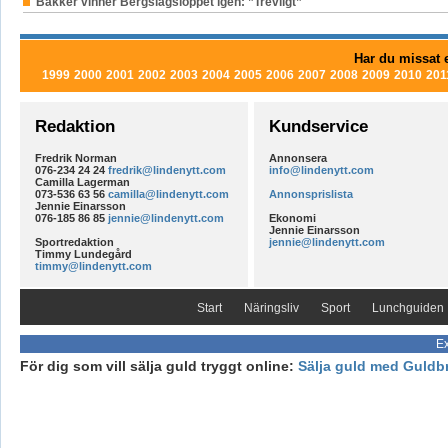
Bakker vinner Bergslagsloppet igen: ”Trevligt”
Har du missat e
1999
2000
2001
2002
2003
2004
2005
2006
2007
2008
2009
2010
201
Redaktion
Kundservice
Fredrik Norman
Annonsera
076-234 24 24
fredrik@lindenytt.com
info@lindenytt.com
Camilla Lagerman
073-536 63 56
camilla@lindenytt.com
Annonsprislista
Jennie Einarsson
076-185 86 85
jennie@lindenytt.com
Ekonomi
Jennie Einarsson
Sportredaktion
jennie@lindenytt.com
Timmy Lundegård
timmy@lindenytt.com
Start
Näringsliv
Sport
Lunchguiden
Ex
För dig som vill sälja guld tryggt online:
Sälja guld med Guldb