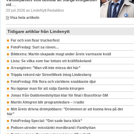
vid ...
20 juli 2026 av LindeNytt Redaktion
Visa hela artikeln
Tidigare artiklar från Lindenytt
Far och son fixar truckerfest
FotoFredag: Surt sa räven…
Bildextra: Martin skapade magi under årets varmaste kväll
Lista: Se vilka som har lottats ett kräftfiskeland
Arrangören: ”Man vill inte missa det här”
Trippla rekord när StreetWeek intog Lindesberg
FotoFredag: Rik flora och världens snabbaste djur
Nu öppnar man för att sälja Gamla kirurgen
Jonas från Guldsmedshyttan klar för final i Bussförar-SM
Martin Almgren blir programledare – i radio
Möt årets drivna drömjobbare: ”Drömmen är att kunna leva på det
här”
FotoFredag Special: ”Det sade bara klick”
Polisen utreder misstänkt mordbrand i Fanthyttan