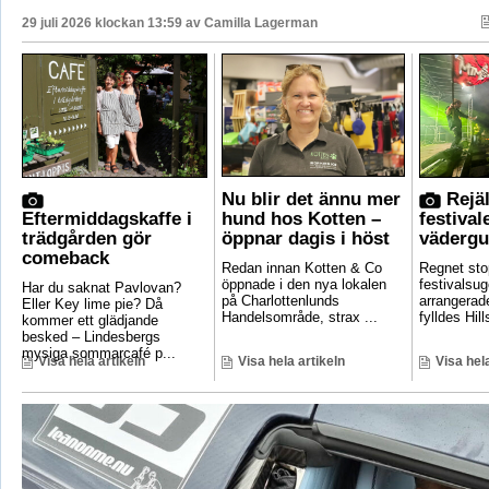
29 juli 2026 klockan 13:59 av
Camilla Lagerman
Nu blir det ännu mer
Rejäl
Eftermiddagskaffe i
hund hos Kotten –
festival
trädgården gör
öppnar dagis i höst
vädergu
comeback
Redan innan Kotten & Co
Regnet sto
öppnade i den nya lokalen
festivalsug
Har du saknat Pavlovan?
på Charlottenlunds
arrangerade
Eller Key lime pie? Då
Handelsområde, strax ...
fylldes Hill
kommer ett glädjande
besked – Lindesbergs
mysiga sommarcafé p...
Visa hela artikeln
Visa hela artikeln
Visa hela