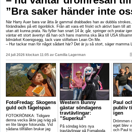
”Bra saker händer inte os
När Harry Auer bara var åtta år gammal drabbades han av dubbla strokes, 
förändrades på ett ögonblick. Från att vara ett friskt och aktivt barn till att si
utan att kunna prata. Nu fyller han snart 14 år, går, springer och pratar ige
väntar ett stort äventyr då han och hans mamma ska åka till USA tillsa
bilmärket Koenigsegg, tack vare stiftelsen Lean On Me.
– Hur tackar man för något sådant här? Det är ju så stort, säger mamma 
24 juli 2026 klockan 11:05 av
Camilla Lagerman
FotoFredag: Skogens
Western Bunny
Paul oc
guld och fågelspan
gästar söndagens
publiv t
travtävlingar:
igen
FOTOKRÖNIKA: Tidigare
”Superkul”
denna vecka åkte jag iväg på
Drömmen om
en lite längre fotorunda. Vid
eget blev v
På söndag körs nya
sådana tillfällen brukar jag
och Paul t
travtävlingar på Fornaboda