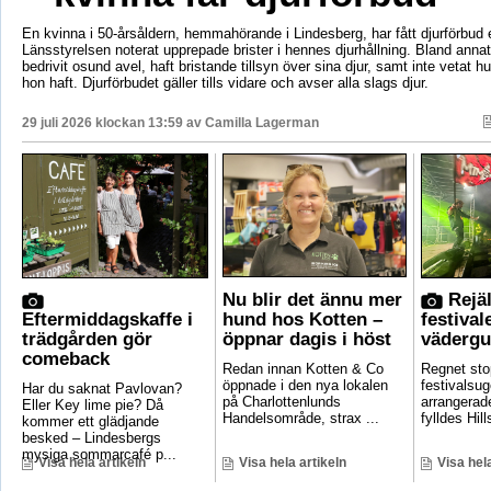
En kvinna i 50-årsåldern, hemmahörande i Lindesberg, har fått djurförbud e
Länsstyrelsen noterat upprepade brister i hennes djurhållning. Bland anna
bedrivit osund avel, haft bristande tillsyn över sina djur, samt inte vetat 
hon haft. Djurförbudet gäller tills vidare och avser alla slags djur.
29 juli 2026 klockan 13:59 av
Camilla Lagerman
Nu blir det ännu mer
Rejäl
Eftermiddagskaffe i
hund hos Kotten –
festival
trädgården gör
öppnar dagis i höst
vädergu
comeback
Redan innan Kotten & Co
Regnet sto
öppnade i den nya lokalen
festivalsug
Har du saknat Pavlovan?
på Charlottenlunds
arrangerade
Eller Key lime pie? Då
Handelsområde, strax ...
fylldes Hill
kommer ett glädjande
besked – Lindesbergs
mysiga sommarcafé p...
Visa hela artikeln
Visa hela artikeln
Visa hela