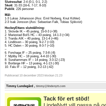
Slutresultat
: 2-4 (0-1, 0-1, 2-2)
Skott
: 31-33 (16-6, 7-17, 8-10)
Publik
: 226 personer
Mål:
1-3 Lukas Johansson (Ass: Emil Norberg, Knut Köhler)
2-3 Isak Jonsson (Ass: Sebastian Falk, Tobias Sjökvist)
HockeyEttans slutställning:
1. Skövde IK – 45 poäng, 15-0-3 (+38)
2. Mariestad BoIS HC – 43 poäng, 14-1-3 (+34)
3. Tranås AIK – 40 poäng, 13-1-4 (+46)
4. Lindlöven – 30 poäng, 9-2-7 (+10)
5. HC Dalen – 30 poäng, 8-3-7 (+10)
–
6. Forshaga IF – 25 poäng, 7-3-8 (-8)
7. Mjölby HC – 18 poäng, 4-4-10 (-30)
8. Surahammars IF – 14 poäng, 3-3-12 (-23)
9. Borlänge HF – 13 poäng, 4-1-13 (-30)
10. Falu IF – 12 poäng, 3-2-13 (-42)
Publicerad 10 december 2023 klockan 21:23
Timmy Lundegård ,
timmy@lindenytt.com
Tack för ert stöd!
LindeNytt vill passa på o