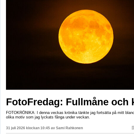
FotoFredag: Fullmåne och 
FOTOKRÖNIKA: I denna veckas krönika tänkte jag fortsätta på mitt bla
olika motiv som jag lyckats fånga under veckan.
31 juli 2026 klockan 10:45 av
Sami Rahkonen