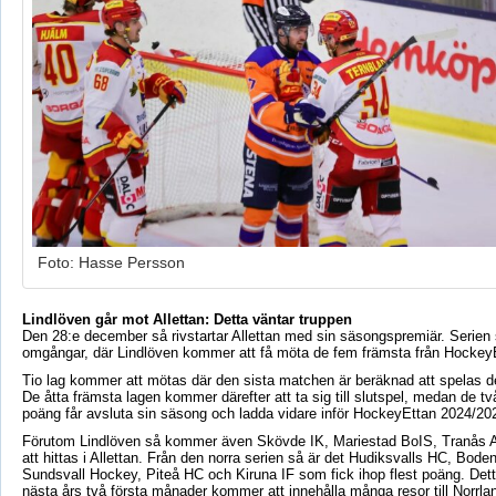
Foto: Hasse Persson
Lindlöven går mot Allettan: Detta väntar truppen
Den 28:e december så rivstartar Allettan med sin säsongspremiär. Serien 
omgångar, där Lindlöven kommer att få möta de fem främsta från HockeyE
Tio lag kommer att mötas där den sista matchen är beräknad att spelas de
De åtta främsta lagen kommer därefter att ta sig till slutspel, medan de t
poäng får avsluta sin säsong och ladda vidare inför HockeyEttan 2024/20
Förutom Lindlöven så kommer även Skövde IK, Mariestad BoIS, Tranås 
att hittas i Allettan. Från den norra serien så är det Hudiksvalls HC, Bode
Sundsvall Hockey, Piteå HC och Kiruna IF som fick ihop flest poäng. Dett
nästa års två första månader kommer att innehålla många resor till Norrla