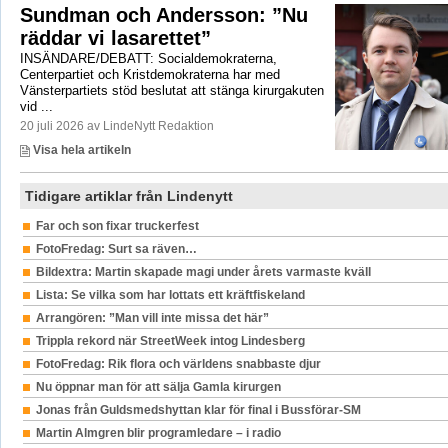
Sundman och Andersson: ”Nu
räddar vi lasarettet”
INSÄNDARE/DEBATT: Socialdemokraterna,
Centerpartiet och Kristdemokraterna har med
Vänsterpartiets stöd beslutat att stänga kirurgakuten
vid ...
20 juli 2026 av LindeNytt Redaktion
Visa hela artikeln
Tidigare artiklar från Lindenytt
Far och son fixar truckerfest
FotoFredag: Surt sa räven…
Bildextra: Martin skapade magi under årets varmaste kväll
Lista: Se vilka som har lottats ett kräftfiskeland
Arrangören: ”Man vill inte missa det här”
Trippla rekord när StreetWeek intog Lindesberg
FotoFredag: Rik flora och världens snabbaste djur
Nu öppnar man för att sälja Gamla kirurgen
Jonas från Guldsmedshyttan klar för final i Bussförar-SM
Martin Almgren blir programledare – i radio