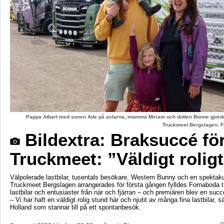
Pappa Atbart med sonen Ade på axlarna, mamma Miriam och dotten Bonne gjord
Truckmeet Bergslagen. F
Bildextra: Braksuccé fö
Truckmeet: ”Väldigt rolig
Välpolerade lastbilar, tusentals besökare, Western Bunny och en spektaku
Truckmeet Bergslagen arrangerades för första gången fylldes Fornaboda 
lastbilar och entusiaster från när och fjärran – och premiären blev en succ
– Vi har haft en väldigt rolig stund här och njutit av många fina lastbilar, s
Holland som stannar till på ett spontanbesök.