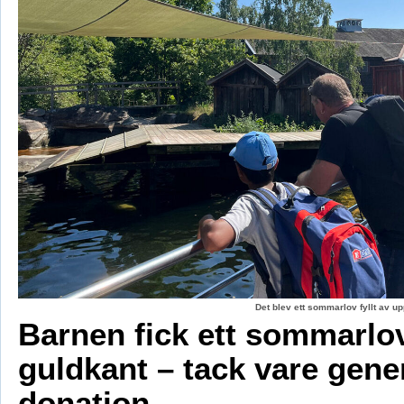
Det blev ett sommarlov fyllt av up
Barnen fick ett sommarl
guldkant – tack vare gene
donation