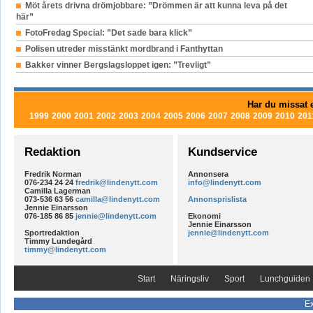
Möt årets drivna drömjobbare: ”Drömmen är att kunna leva på det
här”
FotoFredag Special: ”Det sade bara klick”
Polisen utreder misstänkt mordbrand i Fanthyttan
Bakker vinner Bergslagsloppet igen: ”Trevligt”
Har du missat e
1999
2000
2001
2002
2003
2004
2005
2006
2007
2008
2009
2010
201
Redaktion
Kundservice
Fredrik Norman
Annonsera
076-234 24 24
fredrik@lindenytt.com
info@lindenytt.com
Camilla Lagerman
073-536 63 56
camilla@lindenytt.com
Annonsprislista
Jennie Einarsson
076-185 86 85
jennie@lindenytt.com
Ekonomi
Jennie Einarsson
Sportredaktion
jennie@lindenytt.com
Timmy Lundegård
timmy@lindenytt.com
Start
Näringsliv
Sport
Lunchguiden
Ex