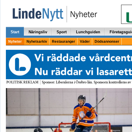
Start
Näringsliv
Sport
Lunchguiden
Företagsgui
Nyheter
Nyhetsarkiv
Restauranger
Väder
Dödsannonser