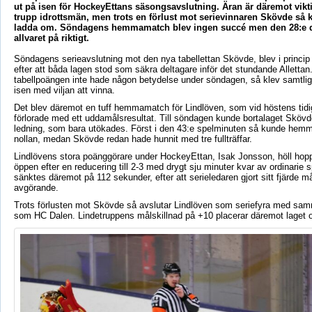
ut på isen för HockeyEttans säsongsavslutning. Äran är däremot vikt
trupp idrottsmän, men trots en förlust mot serievinnaren Skövde så 
ladda om. Söndagens hemmamatch blev ingen succé men den 28:e 
allvaret på riktigt.
Söndagens serieavslutning mot den nya tabellettan Skövde, blev i princip
efter att båda lagen stod som säkra deltagare inför det stundande Allettan.
tabellpoängen inte hade någon betydelse under söndagen, så klev samtlig
isen med viljan att vinna.
Det blev däremot en tuff hemmamatch för Lindlöven, som vid höstens tid
förlorade med ett uddamålsresultat. Till söndagen kunde bortalaget Skövde
ledning, som bara utökades. Först i den 43:e spelminuten så kunde hem
nollan, medan Skövde redan hade hunnit med tre fullträffar.
Lindlövens stora poänggörare under HockeyEttan, Isak Jonsson, höll hop
öppen efter en reducering till 2-3 med drygt sju minuter kvar av ordinarie s
sänktes däremot på 112 sekunder, efter att serieledaren gjort sitt fjärde må
avgörande.
Trots förlusten mot Skövde så avslutar Lindlöven som seriefyra med sa
som HC Dalen. Lindetruppens målskillnad på +10 placerar däremot laget o