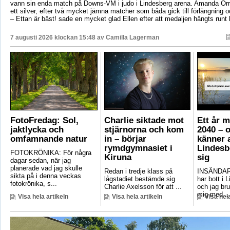
vann sin enda match på Downs-VM i judo i Lindesberg arena. Amanda Orr
ett silver, efter två mycket jämna matcher som båda gick till förlängning
– Ettan är bäst! sade en mycket glad Ellen efter att medaljen hängts runt
7 augusti 2026 klockan 15:48 av
Camilla Lagerman
FotoFredag: Sol,
Charlie siktade mot
Ett år 
jaktlycka och
stjärnorna och kom
2040 – 
omfamnande natur
in – börjar
känner a
rymdgymnasiet i
Lindesb
FOTOKRÖNIKA: För några
Kiruna
sig
dagar sedan, när jag
planerade vad jag skulle
Redan i tredje klass på
INSÄNDAR
sikta på i denna veckas
lågstadiet bestämde sig
har bott i 
fotokrönika, s...
Charlie Axelsson för att ...
och jag bru
mig med ..
Visa hela artikeln
Visa hela artikeln
Visa hela