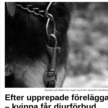
Hunden på bilden har inget med den aktuella händelse
Efter upprepade förelägg
– kvinna får djurförbud