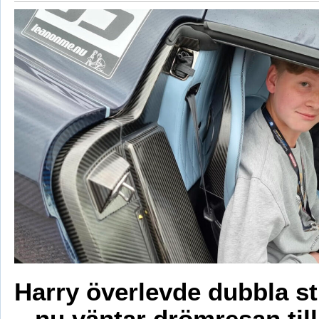
Harry överlevde dubbla s
– nu väntar drömresan til