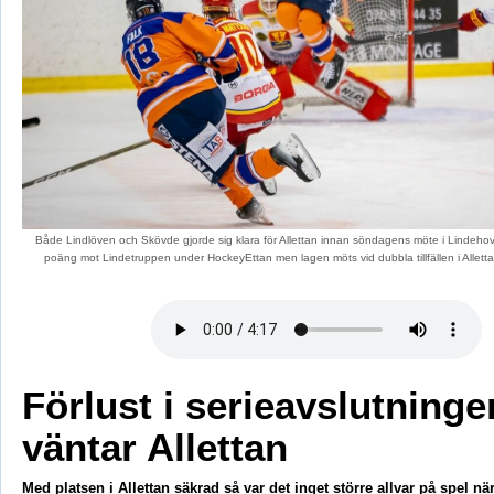
Både Lindlöven och Skövde gjorde sig klara för Allettan innan söndagens möte i Lindeho
poäng mot Lindetruppen under HockeyEttan men lagen möts vid dubbla tillfällen i Allet
Förlust i serieavslutninge
väntar Allettan
Med platsen i Allettan säkrad så var det inget större allvar på spel nä