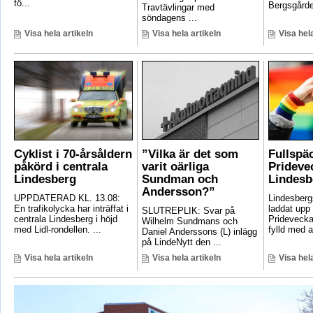
fö...
Bergsgården
Travtävlingar med
söndagens ...
Visa hela artikeln
Visa hela artikeln
Visa hela
Cyklist i 70-årsåldern
”Vilka är det som
Fullspä
påkörd i centrala
varit oärliga
Pridevec
Lindesberg
Sundman och
Lindesb
Andersson?”
UPPDATERAD KL. 13.08:
Lindesber
En trafikolycka har inträffat i
laddat upp 
SLUTREPLIK: Svar på
centrala Lindesberg i höjd
Pridevecka
Wilhelm Sundmans och
med Lidl-rondellen. ...
fylld med ak
Daniel Anderssons (L) inlägg
på LindeNytt den ...
Visa hela artikeln
Visa hela artikeln
Visa hela