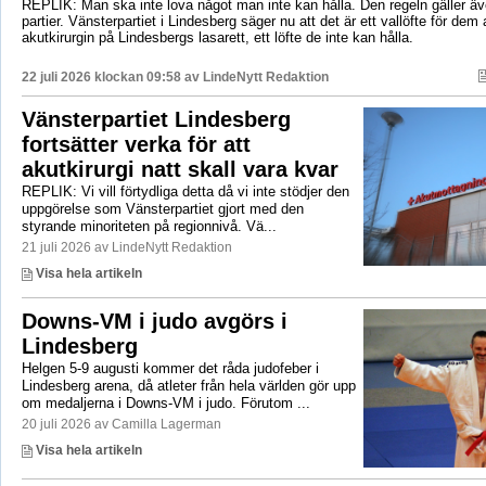
REPLIK: Man ska inte lova något man inte kan hålla. Den regeln gäller äve
partier. Vänsterpartiet i Lindesberg säger nu att det är ett vallöfte för dem 
akutkirurgin på Lindesbergs lasarett, ett löfte de inte kan hålla.
22 juli 2026 klockan 09:58 av
LindeNytt Redaktion
Vänsterpartiet Lindesberg
fortsätter verka för att
akutkirurgi natt skall vara kvar
REPLIK: Vi vill förtydliga detta då vi inte stödjer den
uppgörelse som Vänsterpartiet gjort med den
styrande minoriteten på regionnivå. Vä...
21 juli 2026 av LindeNytt Redaktion
Visa hela artikeln
Downs-VM i judo avgörs i
Lindesberg
Helgen 5-9 augusti kommer det råda judofeber i
Lindesberg arena, då atleter från hela världen gör upp
om medaljerna i Downs-VM i judo. Förutom ...
20 juli 2026 av Camilla Lagerman
Visa hela artikeln