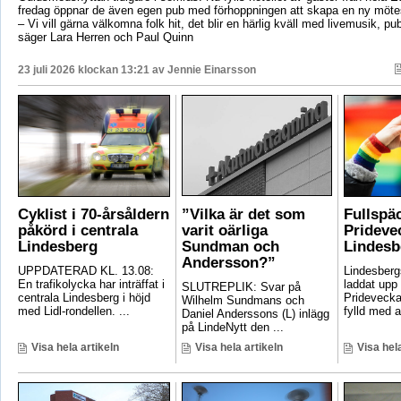
fredag öppnar de även egen pub med förhoppningen att skapa en ny mötes
– Vi vill gärna välkomna folk hit, det blir en härlig kväll med livemusik, p
säger Lara Herren och Paul Quinn
23 juli 2026 klockan 13:21 av
Jennie Einarsson
Cyklist i 70-årsåldern
”Vilka är det som
Fullspä
påkörd i centrala
varit oärliga
Pridevec
Lindesberg
Sundman och
Lindesb
Andersson?”
UPPDATERAD KL. 13.08:
Lindesber
En trafikolycka har inträffat i
laddat upp 
SLUTREPLIK: Svar på
centrala Lindesberg i höjd
Pridevecka
Wilhelm Sundmans och
med Lidl-rondellen. ...
fylld med ak
Daniel Anderssons (L) inlägg
på LindeNytt den ...
Visa hela artikeln
Visa hela artikeln
Visa hela