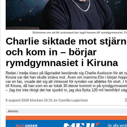
Drömmen om att bli astronaut har tagit honom till rymdgymnasiet. 
Charlie siktade mot stjär
och kom in – börjar
rymdgymnasiet i Kiruna
Redan i tredje klass på lågstadiet bestämde sig Charlie Axelsson för att 
Kiruna var det han skulle sträva mot. Även om mamma Elin i början hoppa
var en fas, visade det sig att intresset för rymden var alldeles för stort. I 
till Kiruna, då han som en av totalt 30 elever kommit in på rymdgymnasiet
– Jag tror inte riktigt det har sjunkit in, jag ska flytta 120 mil hemifrån! sä
6 augusti 2026 klockan 15:31 av
Camilla Lagerman
Annons