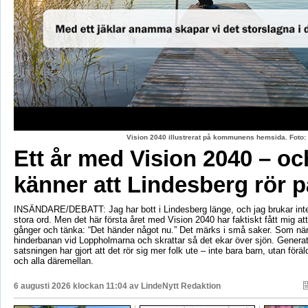
Vision 2040 illustrerat på kommunens hemsida. Fot
Ett år med Vision 2040 – oc
känner att Lindesberg rör p
INSÄNDARE/DEBATT: Jag har bott i Lindesberg länge, och jag brukar int
stora ord. Men det här första året med Vision 2040 har faktiskt fått mig at
gånger och tänka: “Det händer något nu.” Det märks i små saker. Som när
hinderbanan vid Loppholmarna och skrattar så det ekar över sjön. Genera
satsningen har gjort att det rör sig mer folk ute – inte bara barn, utan föräld
och alla däremellan.
6 augusti 2026 klockan 11:04 av
LindeNytt Redaktion