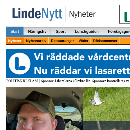
Start
Näringsliv
Sport
Lunchguiden
Företagsgui
Nyheter
Nyhetsarkiv
Restauranger
Väder
Dödsannonser