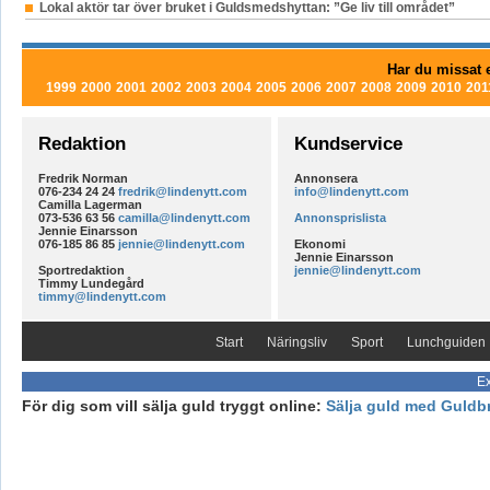
Lokal aktör tar över bruket i Guldsmedshyttan: ”Ge liv till området”
Har du missat e
1999
2000
2001
2002
2003
2004
2005
2006
2007
2008
2009
2010
201
Redaktion
Kundservice
Fredrik Norman
Annonsera
076-234 24 24
fredrik@lindenytt.com
info@lindenytt.com
Camilla Lagerman
073-536 63 56
camilla@lindenytt.com
Annonsprislista
Jennie Einarsson
076-185 86 85
jennie@lindenytt.com
Ekonomi
Jennie Einarsson
Sportredaktion
jennie@lindenytt.com
Timmy Lundegård
timmy@lindenytt.com
Start
Näringsliv
Sport
Lunchguiden
Ex
För dig som vill sälja guld tryggt online:
Sälja guld med Guldb