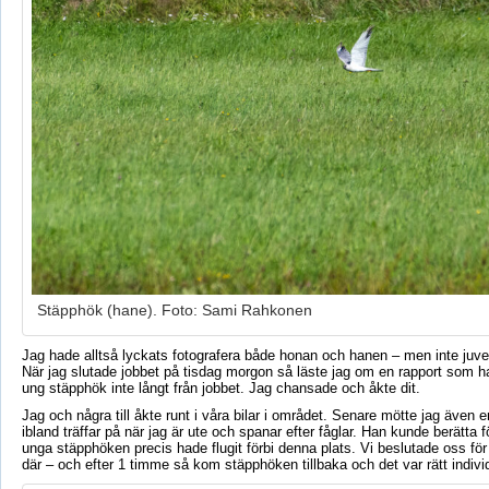
Stäpphök (hane). Foto: Sami Rahkonen
Jag hade alltså lyckats fotografera både honan och hanen – men inte juven
När jag slutade jobbet på tisdag morgon så läste jag om en rapport som ha
ung stäpphök inte långt från jobbet. Jag chansade och åkte dit.
Jag och några till åkte runt i våra bilar i området. Senare mötte jag även 
ibland träffar på när jag är ute och spanar efter fåglar. Han kunde berätta f
unga stäpphöken precis hade flugit förbi denna plats. Vi beslutade oss för
där – och efter 1 timme så kom stäpphöken tillbaka och det var rätt indiv