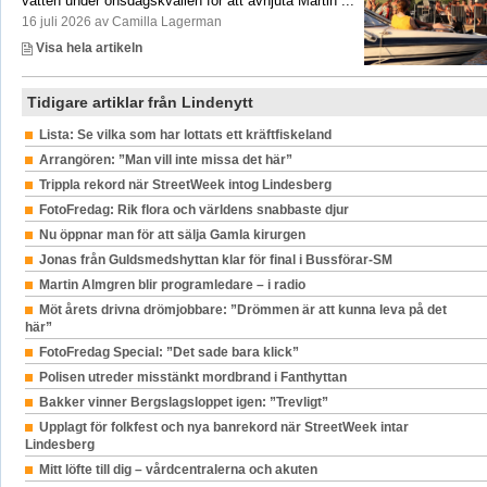
vatten under onsdagskvällen för att avnjuta Martin ...
16 juli 2026 av Camilla Lagerman
Visa hela artikeln
Tidigare artiklar från Lindenytt
Lista: Se vilka som har lottats ett kräftfiskeland
Arrangören: ”Man vill inte missa det här”
Trippla rekord när StreetWeek intog Lindesberg
FotoFredag: Rik flora och världens snabbaste djur
Nu öppnar man för att sälja Gamla kirurgen
Jonas från Guldsmedshyttan klar för final i Bussförar-SM
Martin Almgren blir programledare – i radio
Möt årets drivna drömjobbare: ”Drömmen är att kunna leva på det
här”
FotoFredag Special: ”Det sade bara klick”
Polisen utreder misstänkt mordbrand i Fanthyttan
Bakker vinner Bergslagsloppet igen: ”Trevligt”
Upplagt för folkfest och nya banrekord när StreetWeek intar
Lindesberg
Mitt löfte till dig – vårdcentralerna och akuten