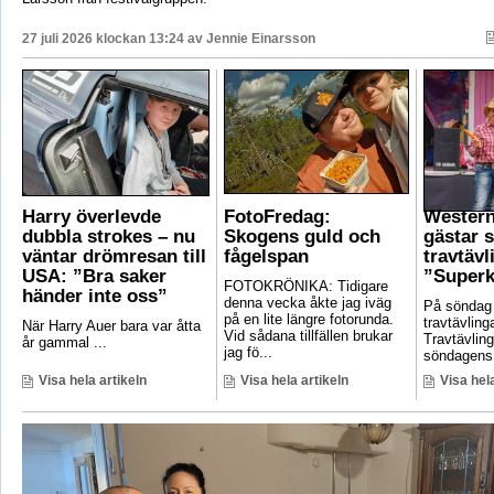
27 juli 2026 klockan 13:24 av
Jennie Einarsson
Harry överlevde
FotoFredag:
Wester
dubbla strokes – nu
Skogens guld och
gästar 
väntar drömresan till
fågelspan
travtävl
USA: ”Bra saker
”Superk
FOTOKRÖNIKA: Tidigare
händer inte oss”
denna vecka åkte jag iväg
På söndag
på en lite längre fotorunda.
travtävlin
När Harry Auer bara var åtta
Vid sådana tillfällen brukar
Travtävlin
år gammal ...
jag fö...
söndagens 
Visa hela artikeln
Visa hela artikeln
Visa hela