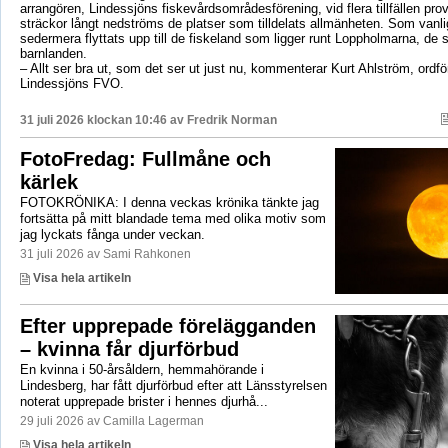
arrangören, Lindessjöns fiskevårdsområdesförening, vid flera tillfällen prov
sträckor långt nedströms de platser som tilldelats allmänheten. Som vanli
sedermera flyttats upp till de fiskeland som ligger runt Loppholmarna, de 
barnlanden.
– Allt ser bra ut, som det ser ut just nu, kommenterar Kurt Ahlström, ordfö
Lindessjöns FVO.
31 juli 2026 klockan 10:46 av
Fredrik Norman
FotoFredag: Fullmåne och
kärlek
FOTOKRÖNIKA: I denna veckas krönika tänkte jag
fortsätta på mitt blandade tema med olika motiv som
jag lyckats fånga under veckan.
31 juli 2026 av Sami Rahkonen
Visa hela artikeln
Efter upprepade förelägganden
– kvinna får djurförbud
En kvinna i 50-årsåldern, hemmahörande i
Lindesberg, har fått djurförbud efter att Länsstyrelsen
noterat upprepade brister i hennes djurhå...
29 juli 2026 av Camilla Lagerman
Visa hela artikeln