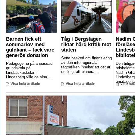
Barnen fick ett
Tåg i Bergslagen
Nadim 
sommarlov med
riktar hård kritik mot
föreläse
guldkant – tack vare
staten
Lindesb
generös donation
bibliote
Sena besked om finansiering
av den interregionala
Pedagogerna på anpassad
Den tidigar
tågtrafiken innebär att det är
grundskola på
prisbelönte
omöjligt att planera ...
Lindbackaskolan i
Nadim Gha
Lindesberg ville ge sina ...
Lindesbergs
onsdagen d
Visa hela artikeln
Visa hela artikeln
Visa hela