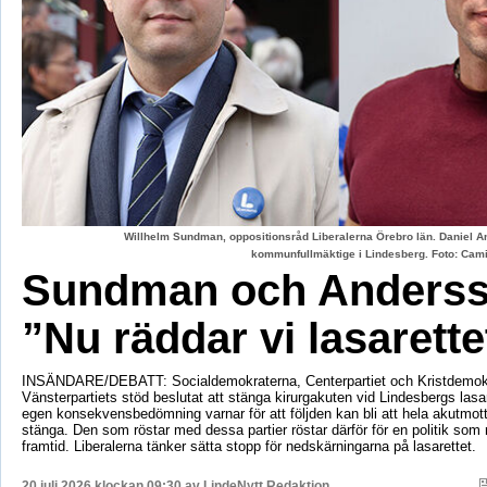
Willhelm Sundman, oppositionsråd Liberalerna Örebro län. Daniel An
kommunfullmäktige i Lindesberg. Foto: Cami
Sundman och Anderss
”Nu räddar vi lasarette
INSÄNDARE/DEBATT: Socialdemokraterna, Centerpartiet och Kristdemok
Vänsterpartiets stöd beslutat att stänga kirurgakuten vid Lindesbergs lasa
egen konsekvensbedömning varnar för att följden kan bli att hela akutmo
stänga. Den som röstar med dessa partier röstar därför för en politik som r
framtid. Liberalerna tänker sätta stopp för nedskärningarna på lasarettet.
20 juli 2026 klockan 09:30 av
LindeNytt Redaktion