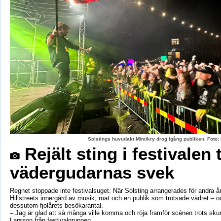
Solstings huvudakt Mimikry drog igång publiken. Foto:
Rejält sting i festivalen 
vädergudarnas svek
Regnet stoppade inte festivalsuget. När Solsting arrangerades för andra år
Hillstreets innergård av musik, mat och en publik som trotsade vädret – o
dessutom fjolårets besökarantal.
– Jag är glad att så många ville komma och röja framför scénen trots sku
Larsson från festivalgruppen.