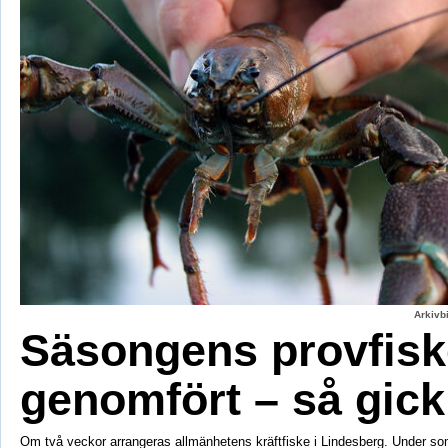
Arkivbi
Säsongens provfisk
genomfört – så gick
Om två veckor arrangeras allmänhetens kräftfiske i Lindesberg. Under s