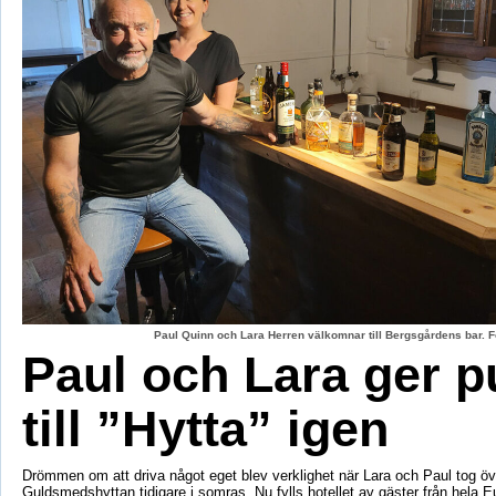
Paul Quinn och Lara Herren välkomnar till Bergsgårdens bar. F
Paul och Lara ger p
till ”Hytta” igen
Drömmen om att driva något eget blev verklighet när Lara och Paul tog öv
Guldsmedshyttan tidigare i somras. Nu fylls hotellet av gäster från hela 