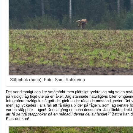
Stäpphök (hona). Foto: Sami Rahkonen
Det var dimmigt och lite småmörkt men plötsligt tyckte jag mig se en rov
på väldigt låg höjd ute på en åker. Jag stannade naturligtvis bilen omgåen
fotografera rovfågeln så gott det gick under rådande omständigheter. Det v
men jag lyckades i alla fall att få några bilder på fågeln, som jag senare fi
var en stäpphök – igen! Denna gång en hona dessutom. Jag tänkte direkt
att få se två stäpphökar på en månad i denna del av landet?”
Bättre kan det
Klart det kan!