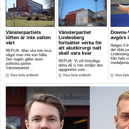
Vänsterpartiets
Vänsterpartiet
Downs-V
löften är inte vatten
Lindesberg
avgörs 
värt
fortsätter verka för
Helgen 5-9
att akutkirurgi natt
det råda ju
REPLIK: Man ska inte lova
skall vara kvar
Lindesberg 
något man inte kan hålla.
från hela 
Den regeln gäller även
REPLIK: Vi vill förtydliga
medaljerna 
politiska partier.
detta då vi inte stödjer den
Vänsterpartiet ...
uppgörelse som...
Visa hela artikeln
Visa hela artikeln
Visa hela