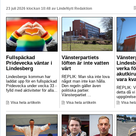
23 juli 2026 klockan 10:48 av
LindeNytt Redaktion
Fullspäckad
Vänsterpartiets
Vänster
Pridevecka väntar i
löften är inte vatten
Lindesb
Lindesberg
värt
verka fö
akutkiru
Lindesbergs kommun har
REPLIK: Man ska inte lova
vara kv
laddat upp för en fullspäckad
något man inte kan hålla.
Pridevecka under vecka 33 -
Den regeln gäller även
REPLIK: Vi 
fylld med aktiviteter för alla...
politiska partier.
detta då vi
Vänsterpartiet ...
uppgörelse
Visa hela artikeln
Visa hela artikeln
Visa hela