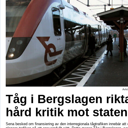
Ark
Tåg i Bergslagen rikt
hård kritik mot staten
Sena besked om finansiering av den interregionala tågtrafiken innebär att d