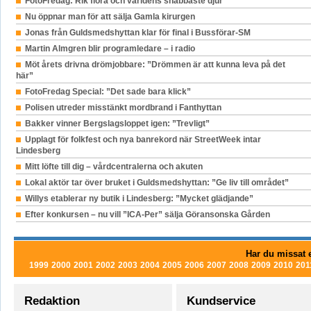
FotoFredag: Rik flora och världens snabbaste djur
Nu öppnar man för att sälja Gamla kirurgen
Jonas från Guldsmedshyttan klar för final i Bussförar-SM
Martin Almgren blir programledare – i radio
Möt årets drivna drömjobbare: ”Drömmen är att kunna leva på det
här”
FotoFredag Special: ”Det sade bara klick”
Polisen utreder misstänkt mordbrand i Fanthyttan
Bakker vinner Bergslagsloppet igen: ”Trevligt”
Upplagt för folkfest och nya banrekord när StreetWeek intar
Lindesberg
Mitt löfte till dig – vårdcentralerna och akuten
Lokal aktör tar över bruket i Guldsmedshyttan: ”Ge liv till området”
Willys etablerar ny butik i Lindesberg: ”Mycket glädjande”
Efter konkursen – nu vill ”ICA-Per” sälja Göransonska Gården
Har du missat e
1999
2000
2001
2002
2003
2004
2005
2006
2007
2008
2009
2010
201
Redaktion
Kundservice