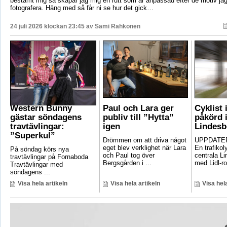
bestämt mig så skapar jag mig en rutt som är anpassad efter de motiv ja
fotografera. Häng med så får ni se hur det gick…
24 juli 2026 klockan 23:45 av
Sami Rahkonen
Western Bunny
Paul och Lara ger
Cyklist 
gästar söndagens
publiv till ”Hytta”
påkörd i
travtävlingar:
igen
Lindesb
”Superkul”
Drömmen om att driva något
UPPDATER
eget blev verklighet när Lara
En trafikoly
På söndag körs nya
och Paul tog över
centrala Li
travtävlingar på Fornaboda
Bergsgården i ...
med Lidl-ro
Travtävlingar med
söndagens ...
Visa hela artikeln
Visa hela artikeln
Visa hela