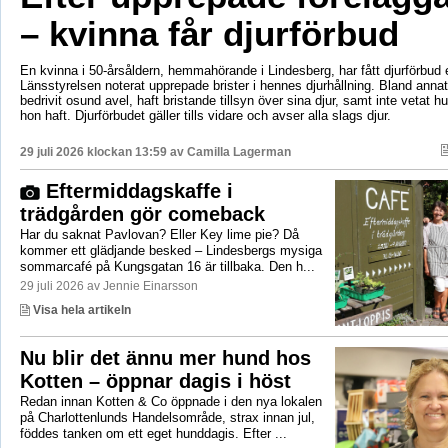
– kvinna får djurförbud
En kvinna i 50-årsåldern, hemmahörande i Lindesberg, har fått djurförbud e
Länsstyrelsen noterat upprepade brister i hennes djurhållning. Bland anna
bedrivit osund avel, haft bristande tillsyn över sina djur, samt inte vetat 
hon haft. Djurförbudet gäller tills vidare och avser alla slags djur.
29 juli 2026 klockan 13:59 av
Camilla Lagerman
Eftermiddagskaffe i
trädgården gör comeback
Har du saknat Pavlovan? Eller Key lime pie? Då
kommer ett glädjande besked – Lindesbergs mysiga
sommarcafé på Kungsgatan 16 är tillbaka. Den h...
29 juli 2026 av Jennie Einarsson
Visa hela artikeln
Nu blir det ännu mer hund hos
Kotten – öppnar dagis i höst
Redan innan Kotten & Co öppnade i den nya lokalen
på Charlottenlunds Handelsområde, strax innan jul,
föddes tanken om ett eget hunddagis. Efter ...