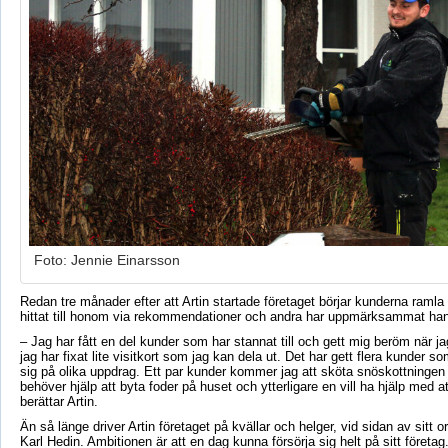
Foto: Jennie Einarsson
Redan tre månader efter att
Artin
startade företaget börjar kunderna ramla 
hittat till honom via rekommendationer och andra har uppmärksammat hans
– Jag har f
ått en del kunder som har stannat till och gett mig beröm när ja
jag har fixat lite visitkort som jag kan dela ut. Det har gett flera kunder s
sig på olika uppdrag. Ett par kunder kommer jag att sköta snöskottningen
behöver hjälp att byta foder på huset och ytterligare en vill ha hjälp med a
berättar
Artin
.
Än så länge driver
Artin
företaget på kvällar och helger, vid sidan av sitt o
Karl Hedin. Ambitionen är att en dag kunna försörja sig helt på sitt företag