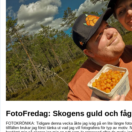
FotoFredag: Skogens guld och fåg
FOTOKRÖNIKA: Tidigare denna vecka åkte jag iväg på en lite längre foto
tillfällen brukar jag först tänka ut vad jag vill fotografera för typ av motiv. 