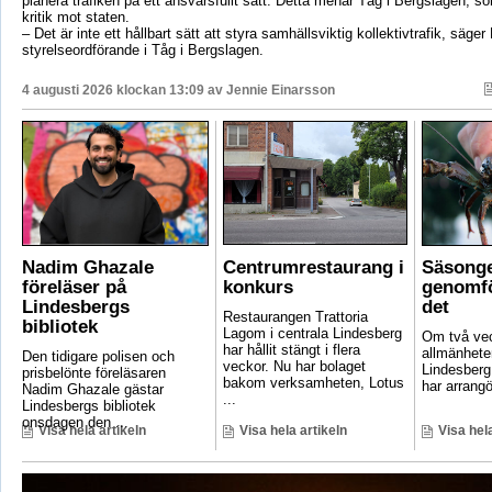
planera trafiken på ett ansvarsfullt sätt. Detta menar Tåg i Bergslagen, so
kritik mot staten.
– Det är inte ett hållbart sätt att styra samhällsviktig kollektivtrafik, säger 
styrelseordförande i Tåg i Bergslagen.
4 augusti 2026 klockan 13:09 av
Jennie Einarsson
Nadim Ghazale
Centrumrestaurang i
Säsonge
föreläser på
konkurs
genomfö
Lindesbergs
det
Restaurangen Trattoria
bibliotek
Lagom i centrala Lindesberg
Om två vec
har hållit stängt i flera
allmänheten
Den tidigare polisen och
veckor. Nu har bolaget
Lindesber
prisbelönte föreläsaren
bakom verksamheten, Lotus
har arrangö
Nadim Ghazale gästar
...
Lindesbergs bibliotek
onsdagen den ...
Visa hela artikeln
Visa hela artikeln
Visa hela