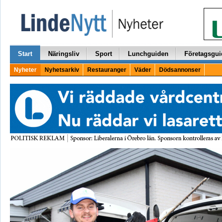
Start
Näringsliv
Sport
Lunchguiden
Företagsgui
Nyheter
Nyhetsarkiv
Restauranger
Väder
Dödsannonser