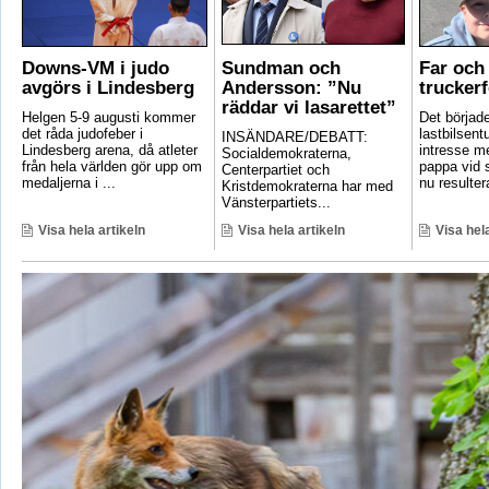
Downs-VM i judo
Sundman och
Far och 
avgörs i Lindesberg
Andersson: ”Nu
truckerf
räddar vi lasarettet”
Helgen 5-9 augusti kommer
Det börjad
det råda judofeber i
lastbilsent
INSÄNDARE/DEBATT:
Lindesberg arena, då atleter
intresse m
Socialdemokraterna,
från hela världen gör upp om
pappa vid s
Centerpartiet och
medaljerna i ...
nu resultera
Kristdemokraterna har med
Vänsterpartiets...
Visa hela artikeln
Visa hela artikeln
Visa hela