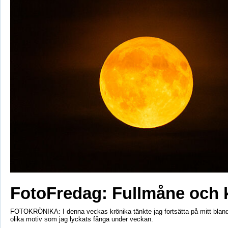
FotoFredag: Fullmåne och 
FOTOKRÖNIKA: I denna veckas krönika tänkte jag fortsätta på mitt bla
olika motiv som jag lyckats fånga under veckan.