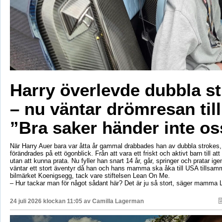
Harry överlevde dubbla s
– nu väntar drömresan til
”Bra saker händer inte os
När Harry Auer bara var åtta år gammal drabbades han av dubbla strokes, 
förändrades på ett ögonblick. Från att vara ett friskt och aktivt barn till att si
utan att kunna prata. Nu fyller han snart 14 år, går, springer och pratar ige
väntar ett stort äventyr då han och hans mamma ska åka till USA tillsa
bilmärket Koenigsegg, tack vare stiftelsen Lean On Me.
– Hur tackar man för något sådant här? Det är ju så stort, säger mamma 
24 juli 2026 klockan 11:05 av
Camilla Lagerman