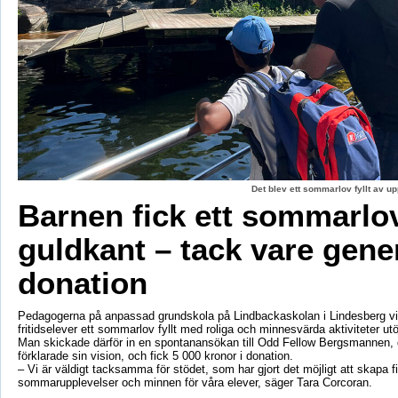
Det blev ett sommarlov fyllt av up
Barnen fick ett sommarl
guldkant – tack vare gene
donation
Pedagogerna på anpassad grundskola på Lindbackaskolan i Lindesberg vil
fritidselever ett sommarlov fyllt med roliga och minnesvärda aktiviteter utö
Man skickade därför in en spontanansökan till Odd Fellow Bergsmannen,
förklarade sin vision, och fick 5 000 kronor i donation.
– Vi är väldigt tacksamma för stödet, som har gjort det möjligt att skapa f
sommarupplevelser och minnen för våra elever, säger Tara Corcoran.