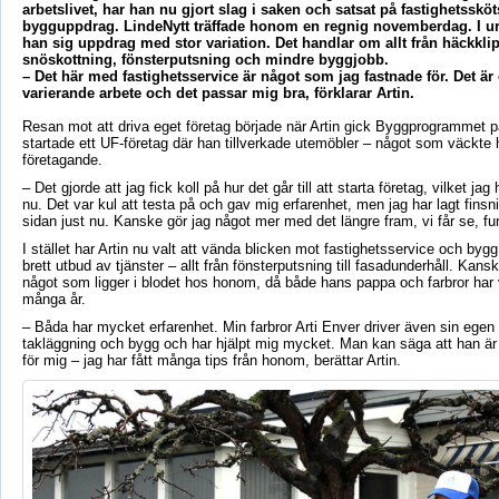
arbetslivet, har han nu gjort slag i saken och satsat på fastighetsskö
bygguppdrag. LindeNytt träffade honom en regnig novemberdag. I ur
han sig uppdrag med stor variation. Det handlar om allt från häckklip
snöskottning, fönsterputsning och mindre byggjobb.
– Det här med fastighetsservice är något som jag fastnade för. Det är e
varierande arbete och det passar mig bra, förklarar Artin.
Resan mot att driva eget företag började när
Artin
gick Byggprogrammet 
startade ett UF-företag där han tillverkade utemöbler
– n
ågot som väckte h
företagande.
– Det gjorde att jag fick koll p
å hur det går till att starta företag, vilket jag
nu. Det var kul att testa på och gav mig erfarenhet, men jag har lagt finsnic
sidan just nu. Kanske gör jag något mer med det längre fram, vi får se, f
I stället har
Artin
nu valt att vända blicken mot fastighetsservice och bygg,
brett utbud av tjänster
– allt fr
ån fönsterputsning till
fasadunderhåll
. Kanske
något som ligger i blodet hos honom, då både hans pappa och farbror har v
många år.
– B
åda har mycket erfarenhet. Min farbror
Arti
Enver driver även sin egen 
takläggning och bygg och har hjälpt mig mycket. Man kan säga att han ä
för mig
– jag har f
ått många tips från honom, berättar
Artin
.