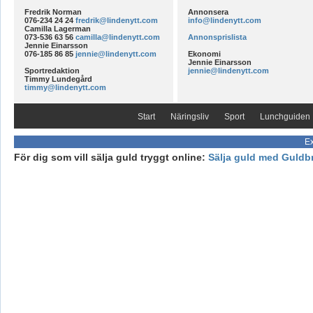
Fredrik Norman
Annonsera
076-234 24 24
fredrik@lindenytt.com
info@lindenytt.com
Camilla Lagerman
073-536 63 56
camilla@lindenytt.com
Annonsprislista
Jennie Einarsson
076-185 86 85
jennie@lindenytt.com
Ekonomi
Jennie Einarsson
Sportredaktion
jennie@lindenytt.com
Timmy Lundegård
timmy@lindenytt.com
Start
Näringsliv
Sport
Lunchguiden
Ex
För dig som vill sälja guld tryggt online:
Sälja guld med Guldb