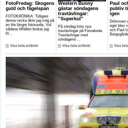
FotoFredag: Skogens
Western Bunny
Paul oc
guld och fågelspan
gästar söndagens
publiv t
travtävlingar:
igen
FOTOKRÖNIKA: Tidigare
”Superkul”
denna vecka åkte jag iväg på
Drömmen om
en lite längre fotorunda. Vid
eget blev v
På söndag körs nya
sådana tillfällen brukar jag
och Paul t
travtävlingar på Fornaboda
fö...
Bergsgården
Travtävlingar med
söndagens ...
Visa hela artikeln
Visa hela artikeln
Visa hela