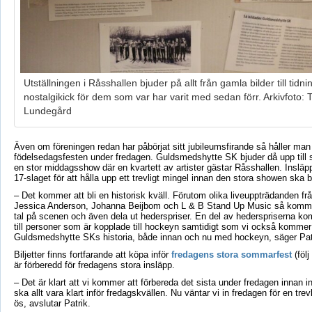
Utställningen i Råsshallen bjuder på allt från gamla bilder till tidni
nostalgikick för dem som var har varit med sedan förr. Arkivfoto:
Lundegård
Även om föreningen redan har påbörjat sitt jubileumsfirande så håller man
födelsedagsfesten under fredagen. Guldsmedshytte SK bjuder då upp til
en stor middagsshow där en kvartett av artister gästar Råsshallen. Insläpp
17-slaget för att hålla upp ett trevligt mingel innan den stora showen ska b
– Det kommer att bli en historisk kväll. Förutom olika liveuppträdanden fr
Jessica Anderson, Johanna Beijbom och L & B Stand Up Music så kommer
tal på scenen och även dela ut hederspriser. En del av hederspriserna ko
till personer som är kopplade till hockeyn samtidigt som vi också kommer 
Guldsmedshytte SKs historia, både innan och nu med hockeyn, säger Patr
Biljetter finns fortfarande att köpa inför
fredagens stora sommarfest
(följ
är förberedd för fredagens stora insläpp.
– Det är klart att vi kommer att förbereda det sista under fredagen innan 
ska allt vara klart inför fredagskvällen. Nu väntar vi in fredagen för en trevl
ös, avslutar Patrik.