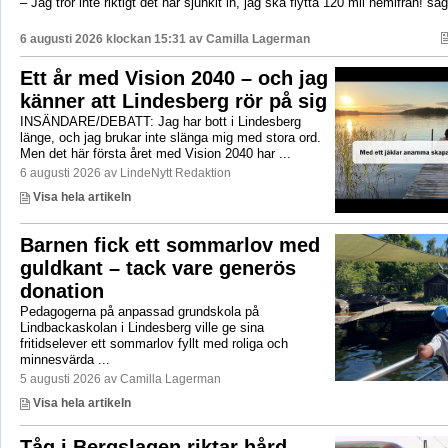
– Jag tror inte riktigt det har sjunkit in, jag ska flytta 120 mil hemifrån! sä
6 augusti 2026 klockan 15:31 av
Camilla Lagerman
Ett år med Vision 2040 – och jag
känner att Lindesberg rör på sig
INSÄNDARE/DEBATT: Jag har bott i Lindesberg
länge, och jag brukar inte slänga mig med stora ord.
Men det här första året med Vision 2040 har ...
6 augusti 2026 av LindeNytt Redaktion
Visa hela artikeln
Barnen fick ett sommarlov med
guldkant – tack vare generös
donation
Pedagogerna på anpassad grundskola på
Lindbackaskolan i Lindesberg ville ge sina
fritidselever ett sommarlov fyllt med roliga och
minnesvärda ...
5 augusti 2026 av Camilla Lagerman
Visa hela artikeln
Tåg i Bergslagen riktar hård