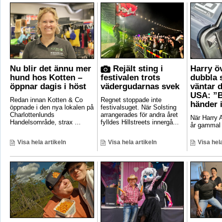
Nu blir det ännu mer
Rejält sting i
Harry ö
hund hos Kotten –
festivalen trots
dubbla 
öppnar dagis i höst
vädergudarnas svek
väntar d
USA: ”B
Redan innan Kotten & Co
Regnet stoppade inte
händer 
öppnade i den nya lokalen på
festivalsuget. När Solsting
Charlottenlunds
arrangerades för andra året
När Harry A
Handelsområde, strax ...
fylldes Hillstreets innergå...
år gammal 
Visa hela artikeln
Visa hela artikeln
Visa hela