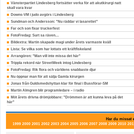
Vänsterpartiet Lindesberg fortsätter verka för att akutkirurgi natt
skall vara kvar
Downs-VM i judo avgörs i Lindesberg
Sundman och Andersson: ”Nu räddar vi lasarettet”
Far och son fixar truckerfest
FotoFredag: Surt sa räven…
Bildextra: Martin skapade magi under årets varmaste kväll
Lista: Se vilka som har lottats ett kräftfiskeland
Arrangören: ”Man vill inte missa det här”
Trippla rekord när StreetWeek intog Lindesberg
FotoFredag: Rik flora och världens snabbaste djur
Nu öppnar man för att sälja Gamla kirurgen
Jonas från Guldsmedshyttan klar för final i Bussförar-SM
Martin Almgren blir programledare – i radio
Möt årets drivna drömjobbare: ”Drömmen är att kunna leva på det
här”
Har du missat e
1999
2000
2001
2002
2003
2004
2005
2006
2007
2008
2009
2010
201