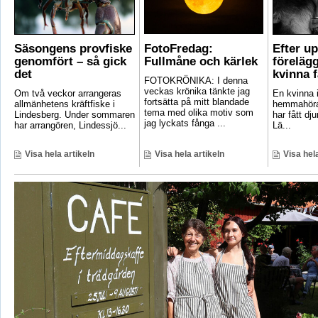
Säsongens provfiske
FotoFredag:
Efter u
genomfört – så gick
Fullmåne och kärlek
föreläg
det
kvinna 
FOTOKRÖNIKA: I denna
veckas krönika tänkte jag
Om två veckor arrangeras
En kvinna i
fortsätta på mitt blandade
allmänhetens kräftfiske i
hemmahöra
tema med olika motiv som
Lindesberg. Under sommaren
har fått dju
jag lyckats fånga ...
har arrangören, Lindessjö...
Lä...
Visa hela artikeln
Visa hela artikeln
Visa hela