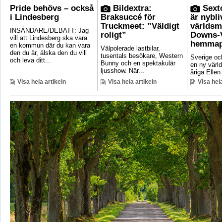
Pride behövs – också
Bildextra:
Sexto
i Lindesberg
Braksuccé för
är nybli
Truckmeet: ”Väldigt
världsm
INSÄNDARE/DEBATT: Jag
roligt”
Downs-V
vill att Lindesberg ska vara
hemmap
en kommun där du kan vara
Välpolerade lastbilar,
den du är, älska den du vill
tusentals besökare, Western
Sverige oc
och leva ditt...
Bunny och en spektakulär
en ny värl
ljusshow. När...
åriga Ellen
Visa hela artikeln
Visa hela artikeln
Visa hela