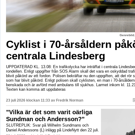
Genrebild.
Cyklist i 70-årsåldern påk
centrala Lindesberg
UPPDATERAD KL. 13.08: En trafikolycka har inträffat i centrala Lindesber
rondellen. Enligt uppgifter från SOS Alarm skall det vara en oskyddad tra
blivit påkörd av ett fordon. Polisen bekräftar nu den uppgiften, att det rör 
som har blivit påkörd. Enligt polisen skall cyklisten, en man i 70-årsåldern
benskada och är avförd med ambulans till sjukhus. Larmet inkom kl. 11.2
Texten kan komma att uppdateras
23 juli 2026 klockan 11:33 av
Fredrik Norman
”Vilka är det som varit oärliga
Sundman och Andersson?”
SLUTREPLIK: Svar på Wilhelm Sundmans och
Daniel Anderssons (L) inlägg på LindeNytt den 22 juli.