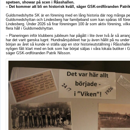
spetsen, showar på scen i Råsshallen.
– Det kommer att bli en historisk kväll, säger GSK-ordföranden Patrik
Guldsmedshytte SK är en förening med en lång historia där nog många pe
Guldsmedshyttan och Lindesberg har familjeband som kan spåras till före
Lindesberg. Under 2026 så firar föreningen 100 år som aktiv förening, vilket
flera håll i Guldsmedshyttan.
– Planeringen inför klubbens jubileum har pågått i lite över två år så ar
har det varit ganska lugnt. Hundraårsjubileet har ju även hållit på nu under 
början av året så kunde vi ställa upp en stor historieutställning i Råsshall
nyligen fått klart med en bok som har börjat säljas i våra lokala butiker i
säger GSK-ordföranden Patrik Nilsson.