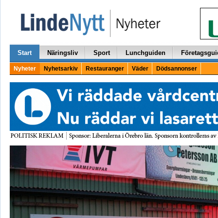
Start
Näringsliv
Sport
Lunchguiden
Företagsgui
Nyheter
Nyhetsarkiv
Restauranger
Väder
Dödsannonser