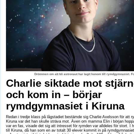
Drömmen om att bli astronaut har tagit honom till rymdgymnasiet. 
Charlie siktade mot stjär
och kom in – börjar
rymdgymnasiet i Kiruna
Redan i tredje klass på lågstadiet bestämde sig Charlie Axelsson för att 
Kiruna var det han skulle sträva mot. Även om mamma Elin i början hoppa
var en fas, visade det sig att intresset för rymden var alldeles för stort. I 
till Kiruna, då han som en av totalt 30 elever kommit in på rymdgymnasiet