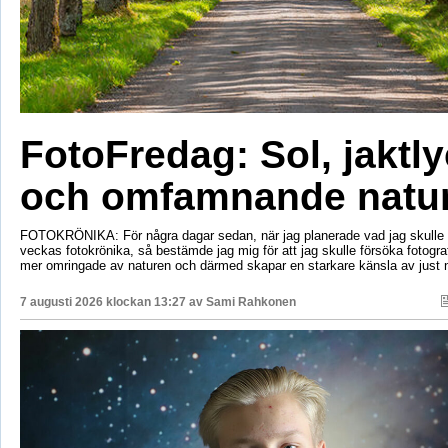
FotoFredag: Sol, jaktl
och omfamnande natu
FOTOKRÖNIKA: För några dagar sedan, när jag planerade vad jag skulle s
veckas fotokrönika, så bestämde jag mig för att jag skulle försöka fotogr
mer omringade av naturen och därmed skapar en starkare känsla av just 
7 augusti 2026 klockan 13:27 av
Sami Rahkonen