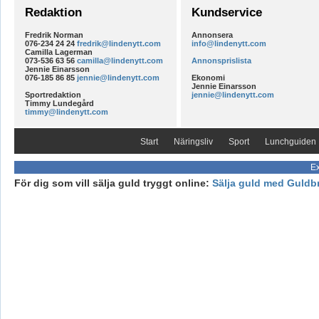
Redaktion
Kundservice
Fredrik Norman
Annonsera
076-234 24 24
fredrik@lindenytt.com
info@lindenytt.com
Camilla Lagerman
073-536 63 56
camilla@lindenytt.com
Annonsprislista
Jennie Einarsson
076-185 86 85
jennie@lindenytt.com
Ekonomi
Jennie Einarsson
Sportredaktion
jennie@lindenytt.com
Timmy Lundegård
timmy@lindenytt.com
Start
Näringsliv
Sport
Lunchguiden
Ex
För dig som vill sälja guld tryggt online:
Sälja guld med Guldb