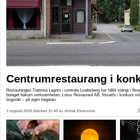
Centrumrestaurang i kon
Restaurangen Trattoria Lagom i centrala Lindesberg har hållit stängt i fler
bolaget bakom verksamheten, Lotus Restaurant AB, försatts i konkurs vi
tingsrätt – på egen begäran
3 augusti 2026 klockan 11:40 av
Jennie Einarsson