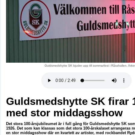
Guldsmedshytte SK bjuder upp till sommarfest i Råsshallen. Ark
Guldsmedshytte SK firar 
med stor middagsshow
Det stora 100-årsjubileumet är i full gång för Guldsmedshytte SK so
1926. Det som kan klassas som det stora 100-årskalaset arrangeras 
en stor middagsshow där en kvartett av artister, med rockbandet Ryde