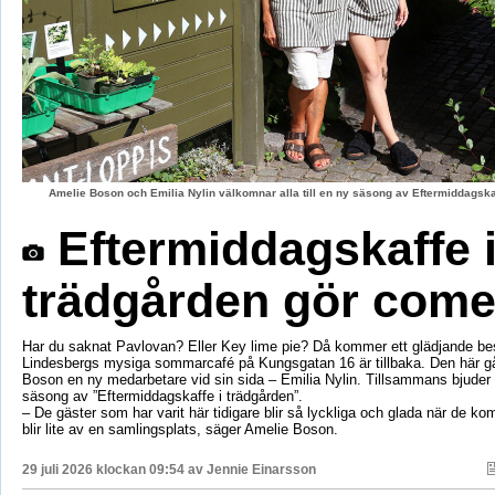
Amelie Boson och Emilia Nylin välkomnar alla till en ny säsong av Eftermiddagskaf
Eftermiddagskaffe 
trädgården gör com
Har du saknat Pavlovan? Eller Key lime pie? Då kommer ett glädjande be
Lindesbergs mysiga sommarcafé på Kungsgatan 16 är tillbaka. Den här g
Boson en ny medarbetare vid sin sida – Emilia Nylin. Tillsammans bjuder de
säsong av ”Eftermiddagskaffe i trädgården”.
– De gäster som har varit här tidigare blir så lyckliga och glada när de ko
blir lite av en samlingsplats, säger Amelie Boson.
29 juli 2026 klockan 09:54 av
Jennie Einarsson