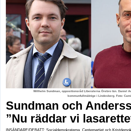
Willhelm Sundman, oppositionsråd Liberalerna Örebro län. Daniel An
kommunfullmäktige i Lindesberg. Foto: Cami
Sundman och Anderss
”Nu räddar vi lasarette
INSÄNDARE/DEBATT: Socialdemokraterna, Centerpartiet och Kristdemok