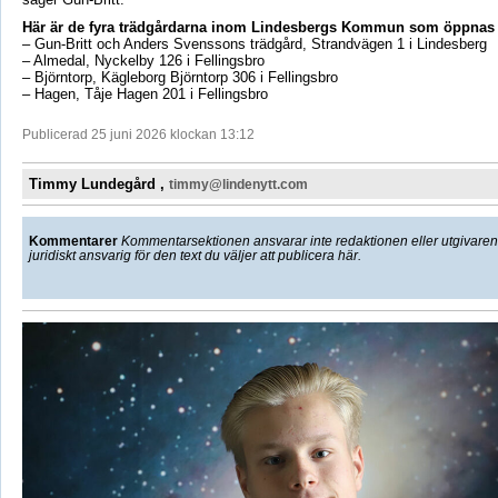
Här är de fyra trädgårdarna inom Lindesbergs Kommun som öppnas
– Gun-Britt och Anders Svenssons trädgård, Strandvägen 1 i Lindesberg
– Almedal, Nyckelby 126 i Fellingsbro
– Björntorp, Kägleborg Björntorp 306 i Fellingsbro
– Hagen, Tåje Hagen 201 i Fellingsbro
Publicerad 25 juni 2026 klockan 13:12
Timmy Lundegård ,
timmy@lindenytt.com
Kommentarer
Kommentarsektionen ansvarar inte redaktionen eller utgivaren f
juridiskt ansvarig för den text du väljer att publicera här.