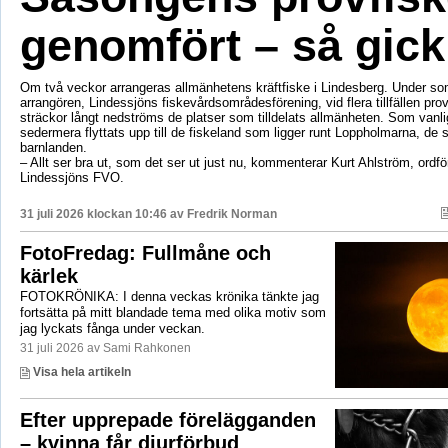
genomfört – så gick
Om två veckor arrangeras allmänhetens kräftfiske i Lindesberg. Under s
arrangören, Lindessjöns fiskevårdsområdesförening, vid flera tillfällen prov
sträckor långt nedströms de platser som tilldelats allmänheten. Som vanli
sedermera flyttats upp till de fiskeland som ligger runt Loppholmarna, de 
barnlanden.
– Allt ser bra ut, som det ser ut just nu, kommenterar Kurt Ahlström, ordfö
Lindessjöns FVO.
31 juli 2026 klockan 10:46 av
Fredrik Norman
FotoFredag: Fullmåne och
kärlek
FOTOKRÖNIKA: I denna veckas krönika tänkte jag
fortsätta på mitt blandade tema med olika motiv som
jag lyckats fånga under veckan.
31 juli 2026 av Sami Rahkonen
Visa hela artikeln
Efter upprepade förelägganden
– kvinna får djurförbud