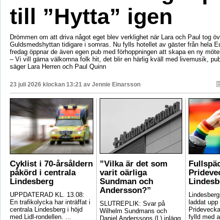
till ”Hytta” igen
Drömmen om att driva något eget blev verklighet när Lara och Paul tog öv
Guldsmedshyttan tidigare i somras. Nu fylls hotellet av gäster från hela 
fredag öppnar de även egen pub med förhoppningen att skapa en ny mötes
– Vi vill gärna välkomna folk hit, det blir en härlig kväll med livemusik, p
säger Lara Herren och Paul Quinn
23 juli 2026 klockan 13:21 av
Jennie Einarsson
Cyklist i 70-årsåldern
”Vilka är det som
Fullspä
påkörd i centrala
varit oärliga
Pridevec
Lindesberg
Sundman och
Lindesb
Andersson?”
UPPDATERAD KL. 13.08:
Lindesber
En trafikolycka har inträffat i
laddat upp 
SLUTREPLIK: Svar på
centrala Lindesberg i höjd
Pridevecka
Wilhelm Sundmans och
med Lidl-rondellen. ...
fylld med ak
Daniel Anderssons (L) inlägg