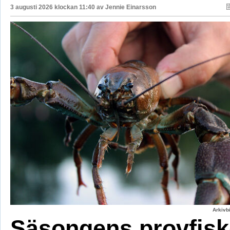
3 augusti 2026 klockan 11:40 av
Jennie Einarsson
Arkivbi
Säsongens provfisk