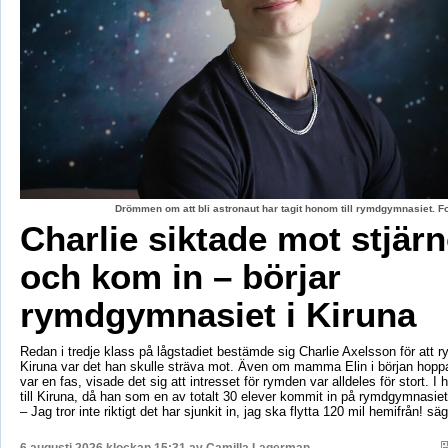
Drömmen om att bli astronaut har tagit honom till rymdgymnasiet. 
Charlie siktade mot stjär
och kom in – börjar
rymdgymnasiet i Kiruna
Redan i tredje klass på lågstadiet bestämde sig Charlie Axelsson för att 
Kiruna var det han skulle sträva mot. Även om mamma Elin i början hoppa
var en fas, visade det sig att intresset för rymden var alldeles för stort. I 
till Kiruna, då han som en av totalt 30 elever kommit in på rymdgymnasiet
– Jag tror inte riktigt det har sjunkit in, jag ska flytta 120 mil hemifrån! sä
6 augusti 2026 klockan 15:31 av
Camilla Lagerman