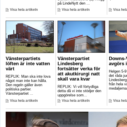
på LindeNytt den ...
Visa hela artikeln
Visa hela artikeln
Visa hela
Vänsterpartiets
Vänsterpartiet
Downs-V
löften är inte vatten
Lindesberg
avgörs 
värt
fortsätter verka för
Helgen 5-9
att akutkirurgi natt
det råda ju
REPLIK: Man ska inte lova
skall vara kvar
Lindesberg 
något man inte kan hålla.
från hela 
Den regeln gäller även
REPLIK: Vi vill förtydliga
medaljerna 
politiska partier.
detta då vi inte stödjer den
Vänsterpartiet ...
uppgörelse som...
Visa hela artikeln
Visa hela artikeln
Visa hela