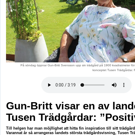
På söndag öppnar Gun-Britt Svensson upp sin trädgård på 1900 kvadratmeter fö
konceptet Tusen Trädgårdar.
Gun-Britt visar en av land
Tusen Trädgårdar: ”Positi
Till helgen har man möjllighet att hitta fin inspiration till sitt trädgår
Varannat år så arrangeras landets största trädgårdsvisning, Tusen Tr