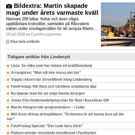
Bildextra: Martin skapade
magi under årets varmaste kväll
Närmare 200 båtar, flottar och även några
uppblåsbara krokodiler, samlades på Råsvalens
vatten under onsdagskvällen för att avnjuta Martin ...
16 juli 2026 av Camilla Lagerman
Visa hela artikeln
Tidigare artiklar från Lindenytt
Lista: Se vilka som har lottats ett kräftfiskeland
Arrangören: ”Man vill inte missa det här”
Trippla rekord när StreetWeek intog Lindesberg
FotoFredag: Rik flora och världens snabbaste djur
Nu öppnar man för att sälja Gamla kirurgen
Jonas från Guldsmedshyttan klar för final i Bussförar-SM
Martin Almgren blir programledare – i radio
Möt årets drivna drömjobbare: ”Drömmen är att kunna leva på det
här”
FotoFredag Special: ”Det sade bara klick”
Polisen utreder misstänkt mordbrand i Fanthyttan