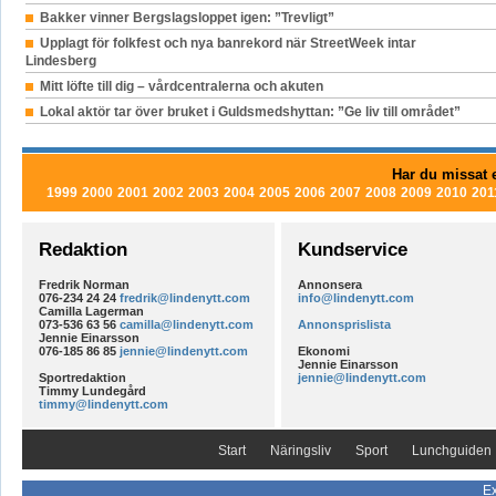
Bakker vinner Bergslagsloppet igen: ”Trevligt”
Upplagt för folkfest och nya banrekord när StreetWeek intar
Lindesberg
Mitt löfte till dig – vårdcentralerna och akuten
Lokal aktör tar över bruket i Guldsmedshyttan: ”Ge liv till området”
Har du missat e
1999
2000
2001
2002
2003
2004
2005
2006
2007
2008
2009
2010
201
Redaktion
Kundservice
Fredrik Norman
Annonsera
076-234 24 24
fredrik@lindenytt.com
info@lindenytt.com
Camilla Lagerman
073-536 63 56
camilla@lindenytt.com
Annonsprislista
Jennie Einarsson
076-185 86 85
jennie@lindenytt.com
Ekonomi
Jennie Einarsson
Sportredaktion
jennie@lindenytt.com
Timmy Lundegård
timmy@lindenytt.com
Start
Näringsliv
Sport
Lunchguiden
Ex