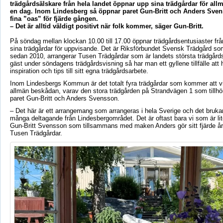
trädgårdsälskare från hela landet öppnar upp sina trädgårdar för all
en dag. Inom Lindesberg så öppnar paret Gun-Britt och Anders Sve
fina ”oas” för fjärde gången.
– Det är alltid väldigt positivt när folk kommer, säger Gun-Britt.
På söndag mellan klockan 10.00 till 17.00 öppnar trädgårdsentusiaster frå
sina trädgårdar för uppvisande. Det är Riksförbundet Svensk Trädgård so
sedan 2010, arrangerar Tusen Trädgårdar som är landets största trädgår
gäst under söndagens trädgårdsvisning så har man ett gyllene tillfälle att
inspiration och tips till sitt egna trädgårdsarbete.
Inom Lindesbergs Kommun är det totalt fyra trädgårdar som kommer att v
allmän beskådan, varav den stora trädgården på Strandvägen 1 som tillhör
paret Gun-Britt och Anders Svensson.
– Det här är ett arrangemang som arrangeras i hela Sverige och det brukar
många deltagande från Lindesbergområdet. Det är oftast bara vi som är lite
Gun-Britt Svensson som tillsammans med maken Anders gör sitt fjärde å
Tusen Trädgårdar.