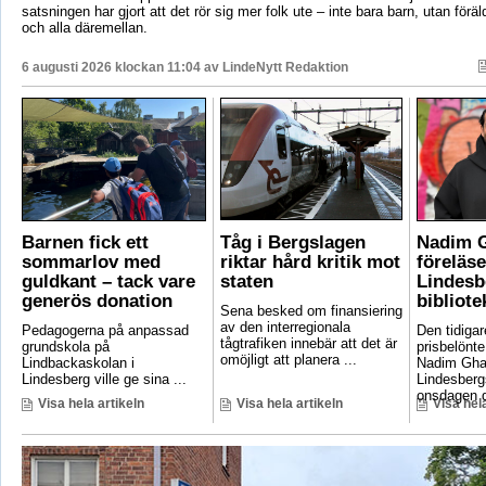
satsningen har gjort att det rör sig mer folk ute – inte bara barn, utan föräld
och alla däremellan.
6 augusti 2026 klockan 11:04 av
LindeNytt Redaktion
Barnen fick ett
Tåg i Bergslagen
Nadim 
sommarlov med
riktar hård kritik mot
föreläse
guldkant – tack vare
staten
Lindesb
generös donation
bibliote
Sena besked om finansiering
av den interregionala
Pedagogerna på anpassad
Den tidigar
tågtrafiken innebär att det är
grundskola på
prisbelönte
omöjligt att planera ...
Lindbackaskolan i
Nadim Gha
Lindesberg ville ge sina ...
Lindesbergs
onsdagen d
Visa hela artikeln
Visa hela artikeln
Visa hela