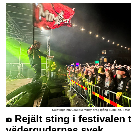
Solstings huvudakt Mimikry drog igång publiken. Foto:
Rejält sting i festivalen 
vädergudarnas svek