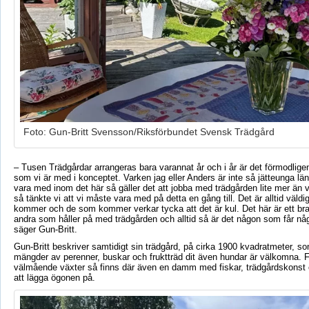
Foto: Gun-Britt Svensson/Riksförbundet Svensk Trädgård
– Tusen Trädgårdar arrangeras bara varannat år och i år är det förmodlige
som vi är med i konceptet. Varken jag eller Anders är inte så jätteunga l
vara med inom det här så gäller det att jobba med trädgården lite mer än v
så tänkte vi att vi måste vara med på detta en gång till. Det är alltid väldigt
kommer och de som kommer verkar tycka att det är kul. Det här är ett bra 
andra som håller på med trädgården och alltid så är det någon som får någ
säger Gun-Britt.
Gun-Britt beskriver samtidigt sin trädgård, på cirka 1900 kvadratmeter, 
mängder av perenner, buskar och fruktträd dit även hundar är välkomna. 
välmående växter så finns där även en damm med fiskar, trädgårdskons
att lägga ögonen på.