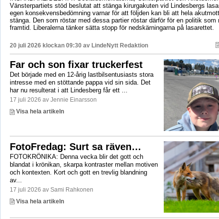
Vänsterpartiets stöd beslutat att stänga kirurgakuten vid Lindesbergs lasa
egen konsekvensbedömning varnar för att följden kan bli att hela akutmo
stänga. Den som röstar med dessa partier röstar därför för en politik som r
framtid. Liberalerna tänker sätta stopp för nedskärningarna på lasarettet.
20 juli 2026 klockan 09:30 av
LindeNytt Redaktion
Far och son fixar truckerfest
Det började med en 12-årig lastbilsentusiasts stora
intresse med en stöttande pappa vid sin sida. Det
har nu resulterat i att Lindesberg får ett ...
17 juli 2026 av Jennie Einarsson
Visa hela artikeln
FotoFredag: Surt sa räven…
FOTOKRÖNIKA: Denna vecka blir det gott och
blandat i krönikan, skarpa kontraster mellan motiven
och kontexten. Kort och gott en trevlig blandning
av...
17 juli 2026 av Sami Rahkonen
Visa hela artikeln