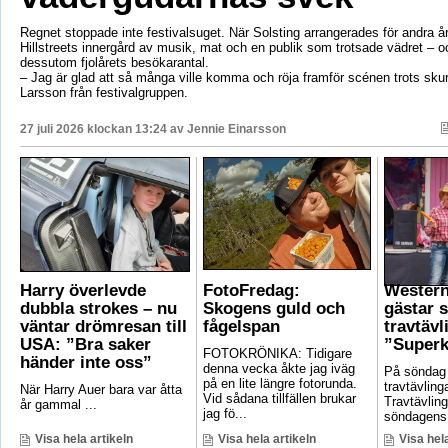
Regnet stoppade inte festivalsuget. När Solsting arrangerades för andra år
Hillstreets innergård av musik, mat och en publik som trotsade vädret – o
dessutom fjolårets besökarantal.
– Jag är glad att så många ville komma och röja framför scénen trots sku
Larsson från festivalgruppen.
27 juli 2026 klockan 13:24 av
Jennie Einarsson
Harry överlevde
FotoFredag:
Wester
dubbla strokes – nu
Skogens guld och
gästar 
väntar drömresan till
fågelspan
travtävl
USA: ”Bra saker
”Superk
FOTOKRÖNIKA: Tidigare
händer inte oss”
denna vecka åkte jag iväg
På söndag
på en lite längre fotorunda.
travtävlin
När Harry Auer bara var åtta
Vid sådana tillfällen brukar
Travtävlin
år gammal ...
jag fö...
söndagens 
Visa hela artikeln
Visa hela artikeln
Visa hela