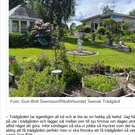
Foto: Gun-Britt Svensson/Riksförbundet Svensk Trädgård
– Trädgården tar egentligen all tid och är lite av en hobby på heltid. Jag hå
på ute i trädgården och lägger väl mellan sex till sju timmar om dagen uto
alltid något att göra. Inför söndagen så ska vi jobba så mycket som det ba
aldrig att få trädgården perfekt men vi ska försöka att få trädgården så vet
säger Gun-Britt.