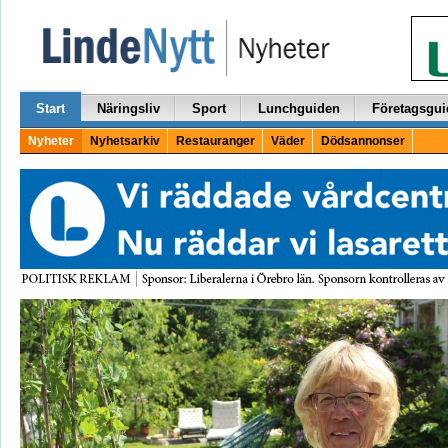
Start
Näringsliv
Sport
Lunchguiden
Företagsgui
Nyheter
Nyhetsarkiv
Restauranger
Väder
Dödsannonser