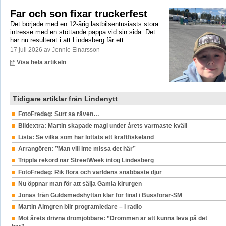
Far och son fixar truckerfest
Det började med en 12-årig lastbilsentusiasts stora
intresse med en stöttande pappa vid sin sida. Det
har nu resulterat i att Lindesberg får ett ...
17 juli 2026 av Jennie Einarsson
Visa hela artikeln
Tidigare artiklar från Lindenytt
FotoFredag: Surt sa räven…
Bildextra: Martin skapade magi under årets varmaste kväll
Lista: Se vilka som har lottats ett kräftfiskeland
Arrangören: ”Man vill inte missa det här”
Trippla rekord när StreetWeek intog Lindesberg
FotoFredag: Rik flora och världens snabbaste djur
Nu öppnar man för att sälja Gamla kirurgen
Jonas från Guldsmedshyttan klar för final i Bussförar-SM
Martin Almgren blir programledare – i radio
Möt årets drivna drömjobbare: ”Drömmen är att kunna leva på det