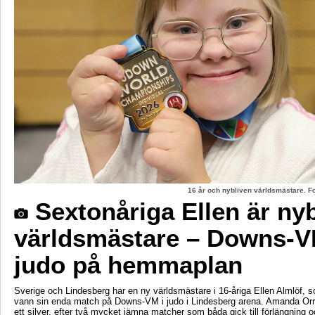
16 år och nybliven världsmästare. F
Sextonåriga Ellen är ny
världsmästare – Downs-V
judo på hemmaplan
Sverige och Lindesberg har en ny världsmästare i 16-åriga Ellen Almlöf, 
vann sin enda match på Downs-VM i judo i Lindesberg arena. Amanda Orr
ett silver, efter två mycket jämna matcher som båda gick till förlängning