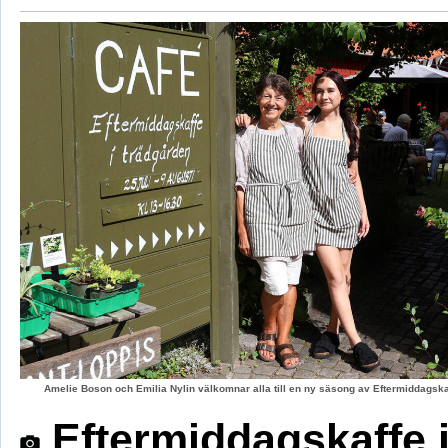
Amelie Boson och Emilia Nylin välkomnar alla till en ny säsong av Eftermiddagskaf
Eftermiddagskaffe 