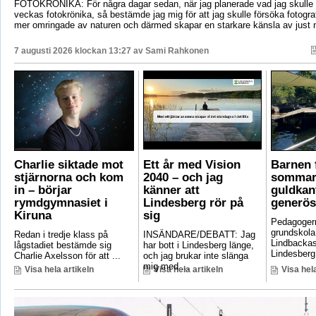
FOTOKRÖNIKA: För några dagar sedan, när jag planerade vad jag skulle s
veckas fotokrönika, så bestämde jag mig för att jag skulle försöka fotogr
mer omringade av naturen och därmed skapar en starkare känsla av just 
7 augusti 2026 klockan 13:27 av
Sami Rahkonen
Charlie siktade mot
Ett år med Vision
Barnen f
stjärnorna och kom
2040 – och jag
sommar
in – börjar
känner att
guldkant
rymdgymnasiet i
Lindesberg rör på
generös
Kiruna
sig
Pedagoger
grundskola
Redan i tredje klass på
INSÄNDARE/DEBATT: Jag
Lindbackas
lågstadiet bestämde sig
har bott i Lindesberg länge,
Lindesberg 
Charlie Axelsson för att ...
och jag brukar inte slänga
mig med ...
Visa hela artikeln
Visa hela artikeln
Visa hela