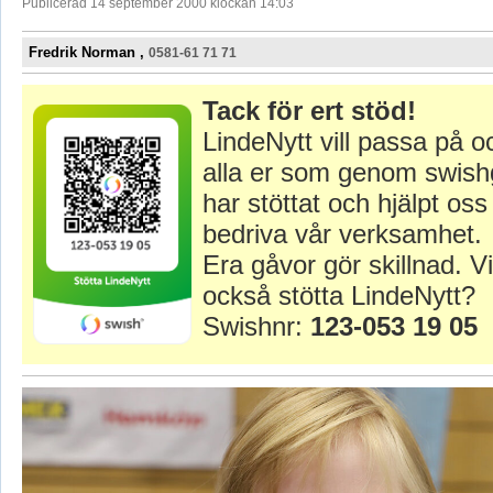
Publicerad 14 september 2000 klockan 14:03
Fredrik Norman ,
0581-61 71 71
Tack för ert stöd!
LindeNytt vill passa på o
alla er som genom swish
har stöttat och hjälpt oss 
bedriva vår verksamhet.
Era gåvor gör skillnad. Vi
också stötta LindeNytt?
Swishnr:
123-053 19 05