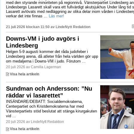
med den styrande minoriteten på regionnivå. Vänsterpartiet Lindesberg an
Lindesbergs Lasarett skall vara ett fullvärdigt akutsjukhus Under lång tid
Lasarett avlövats med nedläggning av olika delar inom vården i Lindesberg
verkar det inte finnas …
Läs mer!
21 juli 2026 klockan 11:50 av
LindeNytt Redaktion
Downs-VM i judo avgörs i
Lindesberg
Helgen 5-9 augusti kommer det råda judofeber i
Lindesberg arena, då atleter från hela världen gör upp
om medaljerna i Downs-VM i judo. Förutom ...
20 juli 2026 av Camilla Lagerman
Visa hela artikeln
Sundman och Andersson: ”Nu
räddar vi lasarettet”
INSÄNDARE/DEBATT: Socialdemokraterna,
Centerpartiet och Kristdemokraterna har med
Vänsterpartiets stöd beslutat att stänga kirurgakuten
vid ...
20 juli 2026 av LindeNytt Redaktion
Visa hela artikeln