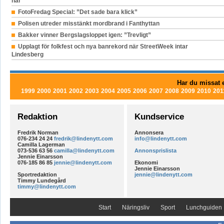
här”
FotoFredag Special: ”Det sade bara klick”
Polisen utreder misstänkt mordbrand i Fanthyttan
Bakker vinner Bergslagsloppet igen: ”Trevligt”
Upplagt för folkfest och nya banrekord när StreetWeek intar
Lindesberg
Har du missat e
1999
2000
2001
2002
2003
2004
2005
2006
2007
2008
2009
2010
201
Redaktion
Kundservice
Fredrik Norman
Annonsera
076-234 24 24
fredrik@lindenytt.com
info@lindenytt.com
Camilla Lagerman
073-536 63 56
camilla@lindenytt.com
Annonsprislista
Jennie Einarsson
076-185 86 85
jennie@lindenytt.com
Ekonomi
Jennie Einarsson
Sportredaktion
jennie@lindenytt.com
Timmy Lundegård
timmy@lindenytt.com
Start
Näringsliv
Sport
Lunchguiden