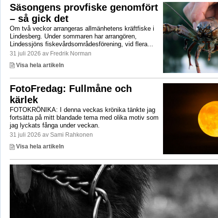
Säsongens provfiske genomfört
– så gick det
Om två veckor arrangeras allmänhetens kräftfiske i
Lindesberg. Under sommaren har arrangören,
Lindessjöns fiskevårdsområdesförening, vid flera...
31 juli 2026 av Fredrik Norman
Visa hela artikeln
FotoFredag: Fullmåne och
kärlek
FOTOKRÖNIKA: I denna veckas krönika tänkte jag
fortsätta på mitt blandade tema med olika motiv som
jag lyckats fånga under veckan.
31 juli 2026 av Sami Rahkonen
Visa hela artikeln