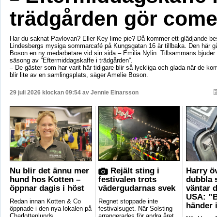
trädgården gör com
Har du saknat Pavlovan? Eller Key lime pie? Då kommer ett glädjande be
Lindesbergs mysiga sommarcafé på Kungsgatan 16 är tillbaka. Den här g
Boson en ny medarbetare vid sin sida – Emilia Nylin. Tillsammans bjuder de
säsong av ”Eftermiddagskaffe i trädgården”.
– De gäster som har varit här tidigare blir så lyckliga och glada när de ko
blir lite av en samlingsplats, säger Amelie Boson.
29 juli 2026 klockan 09:54 av
Jennie Einarsson
Nu blir det ännu mer
Rejält sting i
Harry ö
hund hos Kotten –
festivalen trots
dubbla 
öppnar dagis i höst
vädergudarnas svek
väntar d
USA: ”B
Redan innan Kotten & Co
Regnet stoppade inte
händer 
öppnade i den nya lokalen på
festivalsuget. När Solsting
Charlottenlunds
arrangerades för andra året