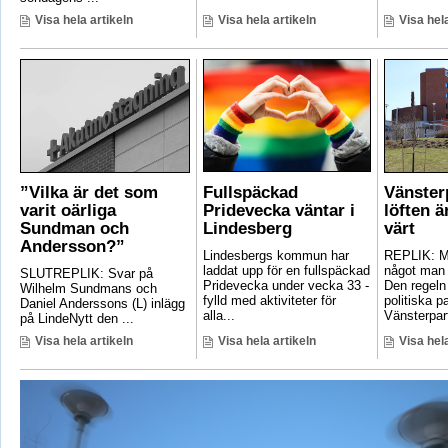
Visa hela artikeln
Visa hela artikeln
Visa hela
”Vilka är det som
Fullspäckad
Vänster
varit oärliga
Pridevecka väntar i
löften ä
Sundman och
Lindesberg
värt
Andersson?”
Lindesbergs kommun har
REPLIK: Ma
laddat upp för en fullspäckad
något man 
SLUTREPLIK: Svar på
Pridevecka under vecka 33 -
Den regeln
Wilhelm Sundmans och
fylld med aktiviteter för
politiska pa
Daniel Anderssons (L) inlägg
alla...
Vänsterpart
på LindeNytt den ...
Visa hela artikeln
Visa hela artikeln
Visa hela