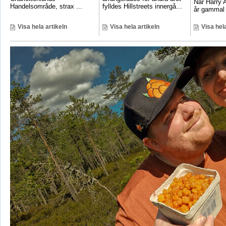
När Harry A
Handelsområde, strax ...
fylldes Hillstreets innergå...
år gammal 
Visa hela artikeln
Visa hela artikeln
Visa hela