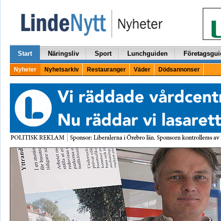
Start
Näringsliv
Sport
Lunchguiden
Företagsgui
Nyheter
Nyhetsarkiv
Restauranger
Väder
Dödsannonser