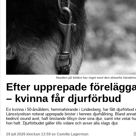
Hunden på bilden har inget med den aktuella händelse
Efter upprepade förelägg
– kvinna får djurförbud
En kvinna i 50-årsåldern, hemmahörande i Lindesberg, har fått djurförbud e
Länsstyrelsen noterat upprepade brister i hennes djurhållning. Bland anna
bedrivit osund avel, haft bristande tillsyn över sina djur, samt inte vetat 
hon haft. Djurförbudet gäller tills vidare och avser alla slags djur.
29 juli 2026 klockan 13:59 av
Camilla Lagerman