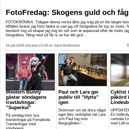
FotoFredag: Skogens guld och fåg
FOTOKRÖNIKA: Tidigare denna vecka åkte jag iväg på en lite längre foto
tillfällen brukar jag först tänka ut vad jag vill fotografera för typ av motiv. 
bestämt mig så skapar jag mig en rutt som är anpassad efter de motiv ja
fotografera. Häng med så får ni se hur det gick…
24 juli 2026 klockan 23:45 av
Sami Rahkonen
Western Bunny
Paul och Lara ger
Cyklist 
gästar söndagens
publiv till ”Hytta”
påkörd i
travtävlingar:
igen
Lindesb
”Superkul”
Drömmen om att driva något
UPPDATER
eget blev verklighet när Lara
En trafikoly
På söndag körs nya
och Paul tog över
centrala Li
travtävlingar på Fornaboda
Bergsgården i ...
med Lidl-ro
Travtävlingar med
söndagens ...