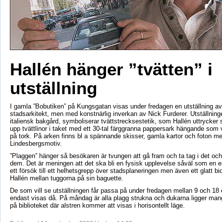
Hallén hänger ”tvätten” i
utställning
I gamla ”Bobutiken” på Kungsgatan visas under fredagen en utställning a
stadsarkitekt, men med konstnärlig inverkan av Nick Furderer. Utställning
italiensk bakgård, symboliserar tvättstrecksestetik, som Hallén uttrycker 
upp tvättlinor i taket med ett 30-tal färggranna pappersark hängande som 
på tork. På arken finns bl a spännande skisser, gamla kartor och foton m
Lindesbergsmotiv.
”Plaggen” hänger så besökaren är tvungen att gå fram och ta tag i det oc
dem. Det är meningen att det ska bli en fysisk upplevelse såväl som en es
ett försök till ett helhetsgrepp över stadsplaneringen men även ett glatt b
Hallén mellan tuggorna på sin baguette.
De som vill se utställningen får passa på under fredagen mellan 9 och 18
endast visas då. På måndag är alla plagg strukna och dukarna ligger man
på biblioteket där alstren kommer att visas i horisontellt läge.