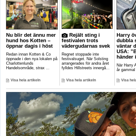
Nu blir det ännu mer
Rejält sting i
Harry ö
hund hos Kotten –
festivalen trots
dubbla 
öppnar dagis i höst
vädergudarnas svek
väntar d
USA: ”B
Redan innan Kotten & Co
Regnet stoppade inte
händer 
öppnade i den nya lokalen på
festivalsuget. När Solsting
Charlottenlunds
arrangerades för andra året
När Harry A
Handelsområde, strax ...
fylldes Hillstreets innergå...
år gammal 
Visa hela artikeln
Visa hela artikeln
Visa hela