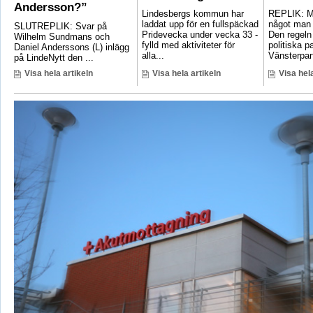
Andersson?”
Lindesbergs kommun har
REPLIK: Ma
laddat upp för en fullspäckad
något man 
SLUTREPLIK: Svar på
Pridevecka under vecka 33 -
Den regeln
Wilhelm Sundmans och
fylld med aktiviteter för
politiska pa
Daniel Anderssons (L) inlägg
alla...
Vänsterpart
på LindeNytt den ...
Visa hela artikeln
Visa hela artikeln
Visa hela