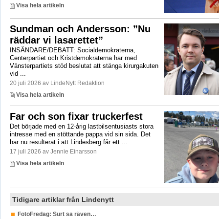
Visa hela artikeln
Sundman och Andersson: ”Nu
räddar vi lasarettet”
INSÄNDARE/DEBATT: Socialdemokraterna,
Centerpartiet och Kristdemokraterna har med
Vänsterpartiets stöd beslutat att stänga kirurgakuten
vid ...
20 juli 2026 av LindeNytt Redaktion
Visa hela artikeln
Far och son fixar truckerfest
Det började med en 12-årig lastbilsentusiasts stora
intresse med en stöttande pappa vid sin sida. Det
har nu resulterat i att Lindesberg får ett ...
17 juli 2026 av Jennie Einarsson
Visa hela artikeln
Tidigare artiklar från Lindenytt
FotoFredag: Surt sa räven…