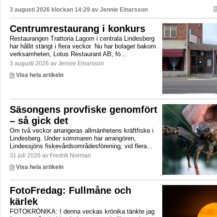
3 augusti 2026 klockan 14:29 av
Jennie Einarsson
Centrumrestaurang i konkurs
Restaurangen Trattoria Lagom i centrala Lindesberg
har hållit stängt i flera veckor. Nu har bolaget bakom
verksamheten, Lotus Restaurant AB, fö...
3 augusti 2026 av Jennie Einarsson
Visa hela artikeln
Säsongens provfiske genomfört
– så gick det
Om två veckor arrangeras allmänhetens kräftfiske i
Lindesberg. Under sommaren har arrangören,
Lindessjöns fiskevårdsområdesförening, vid flera...
31 juli 2026 av Fredrik Norman
Visa hela artikeln
FotoFredag: Fullmåne och
kärlek
FOTOKRÖNIKA: I denna veckas krönika tänkte jag