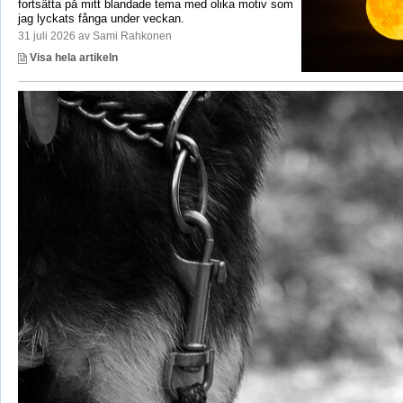
fortsätta på mitt blandade tema med olika motiv som
jag lyckats fånga under veckan.
31 juli 2026 av Sami Rahkonen
Visa hela artikeln