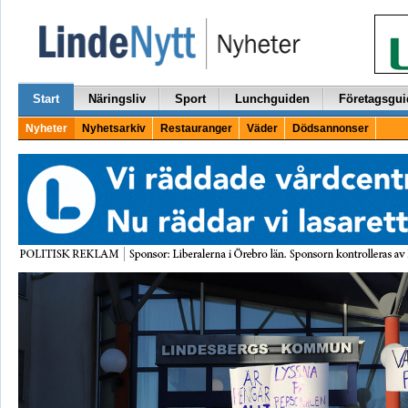
Start
Näringsliv
Sport
Lunchguiden
Företagsgui
Nyheter
Nyhetsarkiv
Restauranger
Väder
Dödsannonser