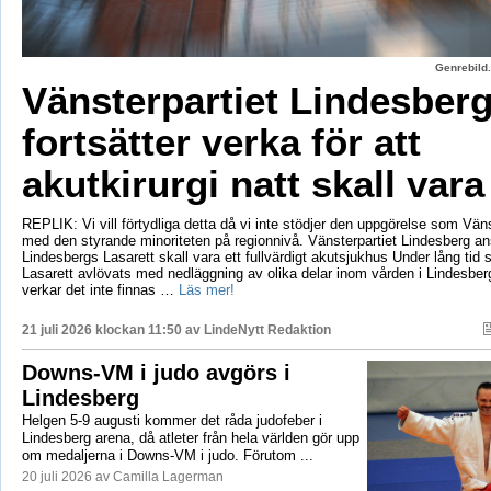
Genrebild.
Vänsterpartiet Lindesber
fortsätter verka för att
akutkirurgi natt skall vara
REPLIK: Vi vill förtydliga detta då vi inte stödjer den uppgörelse som Vänst
med den styrande minoriteten på regionnivå. Vänsterpartiet Lindesberg an
Lindesbergs Lasarett skall vara ett fullvärdigt akutsjukhus Under lång tid
Lasarett avlövats med nedläggning av olika delar inom vården i Lindesberg
verkar det inte finnas …
Läs mer!
21 juli 2026 klockan 11:50 av
LindeNytt Redaktion
Downs-VM i judo avgörs i
Lindesberg
Helgen 5-9 augusti kommer det råda judofeber i
Lindesberg arena, då atleter från hela världen gör upp
om medaljerna i Downs-VM i judo. Förutom ...
20 juli 2026 av Camilla Lagerman