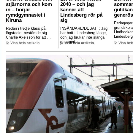
stjärnorna och kom
2040 – och jag
sommar
in – börjar
känner att
guldkant
rymdgymnasiet i
Lindesberg rör på
generös
Kiruna
sig
Pedagoger
grundskola
Redan i tredje klass på
INSÄNDARE/DEBATT: Jag
Lindbackas
lågstadiet bestämde sig
har bott i Lindesberg länge,
Lindesberg 
Charlie Axelsson för att ...
och jag brukar inte slänga
mig med ...
Visa hela artikeln
Visa hela artikeln
Visa hela