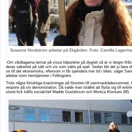
Susanne Nordström arbetar på Ekgården. Foto: Camilla Lagerm
-Om vårdtagarna larmar på vissa tidpunkter på dygnet så är vi längre ifrån
deras säkerhet på sätt och vis som sätts på spel. Sedan blir det ju bara
se till det ekonomiska, eftersom vi får spendera mer tid i bilen, säger Sa
arbetar inom hemtjänsten i Fellingsbro.
Trots några försiktiga knackningar på fönstren till sammanträdesrummet, 
respons på sin demonstration. Då valde man istället att flytta sig till entré
stund fick träffa socialchef Madde Gustafsson och Monica
Klockars
(M).