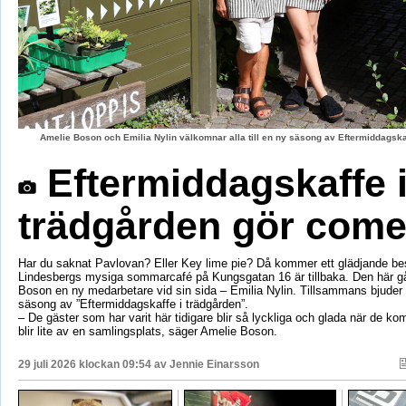
Amelie Boson och Emilia Nylin välkomnar alla till en ny säsong av Eftermiddagskaf
Eftermiddagskaffe 
trädgården gör com
Har du saknat Pavlovan? Eller Key lime pie? Då kommer ett glädjande be
Lindesbergs mysiga sommarcafé på Kungsgatan 16 är tillbaka. Den här g
Boson en ny medarbetare vid sin sida – Emilia Nylin. Tillsammans bjuder de
säsong av ”Eftermiddagskaffe i trädgården”.
– De gäster som har varit här tidigare blir så lyckliga och glada när de ko
blir lite av en samlingsplats, säger Amelie Boson.
29 juli 2026 klockan 09:54 av
Jennie Einarsson