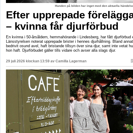
Hunden på bilden har inget med den aktuella händelse
Efter upprepade förelägg
– kvinna får djurförbud
En kvinna i 50-årsåldern, hemmahörande i Lindesberg, har fått djurförbud e
Länsstyrelsen noterat upprepade brister i hennes djurhållning. Bland anna
bedrivit osund avel, haft bristande tillsyn över sina djur, samt inte vetat 
hon haft. Djurförbudet gäller tills vidare och avser alla slags djur.
29 juli 2026 klockan 13:59 av
Camilla Lagerman