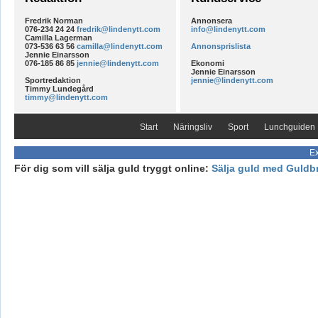
Fredrik Norman
Annonsera
076-234 24 24
fredrik@lindenytt.com
info@lindenytt.com
Camilla Lagerman
073-536 63 56
camilla@lindenytt.com
Annonsprislista
Jennie Einarsson
076-185 86 85
jennie@lindenytt.com
Ekonomi
Jennie Einarsson
Sportredaktion
jennie@lindenytt.com
Timmy Lundegård
timmy@lindenytt.com
Start
Näringsliv
Sport
Lunchguiden
Ex
För dig som vill sälja guld tryggt online:
Sälja guld med Guldb