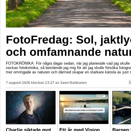
FotoFredag: Sol, jaktl
och omfamnande natu
FOTOKRÖNIKA: För några dagar sedan, när jag planerade vad jag skulle s
veckas fotokrönika, så bestämde jag mig för att jag skulle försöka fotogr
mer omringade av naturen och därmed skapar en starkare känsla av just 
7 augusti 2026 klockan 13:27 av
Sami Rahkonen
Charlie siktade mot
Ett år med Vision
Barnen f