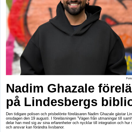
Fot
Nadim Ghazale förelä
på Lindesbergs bibli
Den tidigare polisen och prisbelönte föreläsaren Nadim Ghazale gästar Lin
onsdagen den 19 augusti. I föreläsningen ”Vägen från utmaningar till sa
delar han med sig av sina erfarenheter och nycklar till integration och hur
och ansvar kan förändra livsbanor.