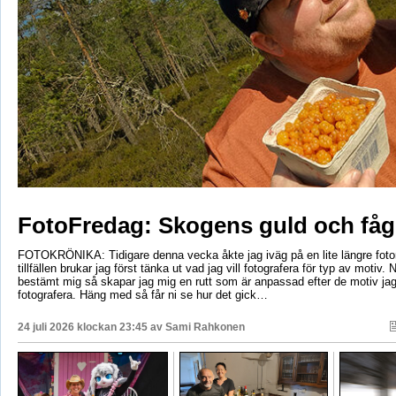
FotoFredag: Skogens guld och fåg
FOTOKRÖNIKA: Tidigare denna vecka åkte jag iväg på en lite längre foto
tillfällen brukar jag först tänka ut vad jag vill fotografera för typ av motiv. 
bestämt mig så skapar jag mig en rutt som är anpassad efter de motiv ja
fotografera. Häng med så får ni se hur det gick…
24 juli 2026 klockan 23:45 av
Sami Rahkonen