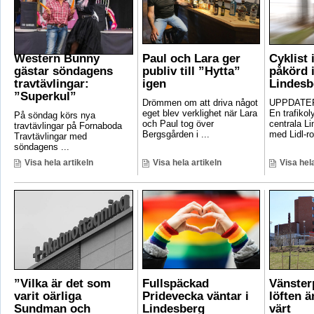
Western Bunny
Paul och Lara ger
Cyklist 
gästar söndagens
publiv till ”Hytta”
påkörd i
travtävlingar:
igen
Lindesb
”Superkul”
Drömmen om att driva något
UPPDATER
eget blev verklighet när Lara
En trafikoly
På söndag körs nya
och Paul tog över
centrala Li
travtävlingar på Fornaboda
Bergsgården i ...
med Lidl-ro
Travtävlingar med
söndagens ...
Visa hela artikeln
Visa hela artikeln
Visa hela
”Vilka är det som
Fullspäckad
Vänster
varit oärliga
Pridevecka väntar i
löften ä
Sundman och
Lindesberg
värt