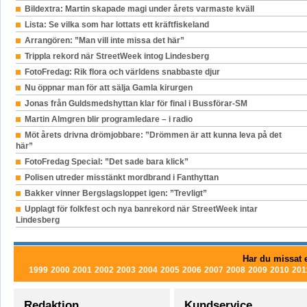
Bildextra: Martin skapade magi under årets varmaste kväll
Lista: Se vilka som har lottats ett kräftfiskeland
Arrangören: ”Man vill inte missa det här”
Trippla rekord när StreetWeek intog Lindesberg
FotoFredag: Rik flora och världens snabbaste djur
Nu öppnar man för att sälja Gamla kirurgen
Jonas från Guldsmedshyttan klar för final i Bussförar-SM
Martin Almgren blir programledare – i radio
Möt årets drivna drömjobbare: ”Drömmen är att kunna leva på det
här”
FotoFredag Special: ”Det sade bara klick”
Polisen utreder misstänkt mordbrand i Fanthyttan
Bakker vinner Bergslagsloppet igen: ”Trevligt”
Upplagt för folkfest och nya banrekord när StreetWeek intar
Lindesberg
Har du missat e
1999
2000
2001
2002
2003
2004
2005
2006
2007
2008
2009
2010
201
Redaktion
Kundservice