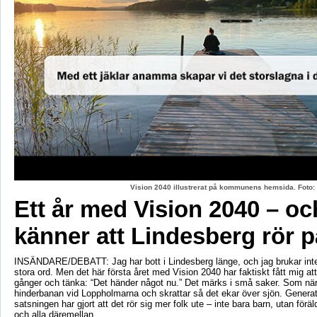
Vision 2040 illustrerat på kommunens hemsida. Fot
Ett år med Vision 2040 – oc
känner att Lindesberg rör p
INSÄNDARE/DEBATT: Jag har bott i Lindesberg länge, och jag brukar int
stora ord. Men det här första året med Vision 2040 har faktiskt fått mig at
gånger och tänka: “Det händer något nu.” Det märks i små saker. Som när
hinderbanan vid Loppholmarna och skrattar så det ekar över sjön. Genera
satsningen har gjort att det rör sig mer folk ute – inte bara barn, utan föräld
och alla däremellan.