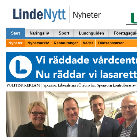
Start
Näringsliv
Sport
Lunchguiden
Företagsgui
Nyheter
Nyhetsarkiv
Restauranger
Väder
Dödsannonser