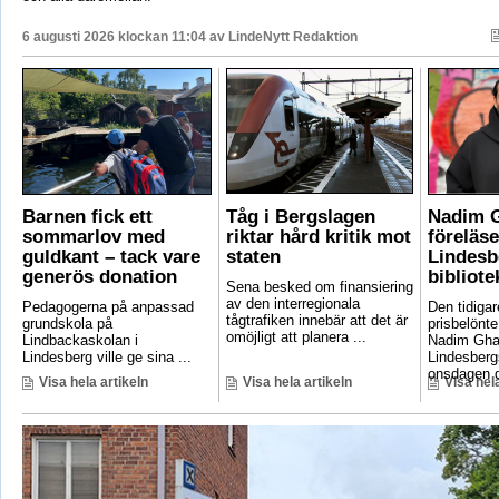
6 augusti 2026 klockan 11:04 av
LindeNytt Redaktion
Barnen fick ett
Tåg i Bergslagen
Nadim 
sommarlov med
riktar hård kritik mot
föreläse
guldkant – tack vare
staten
Lindesb
generös donation
bibliote
Sena besked om finansiering
av den interregionala
Pedagogerna på anpassad
Den tidigar
tågtrafiken innebär att det är
grundskola på
prisbelönte
omöjligt att planera ...
Lindbackaskolan i
Nadim Gha
Lindesberg ville ge sina ...
Lindesbergs
onsdagen d
Visa hela artikeln
Visa hela artikeln
Visa hela