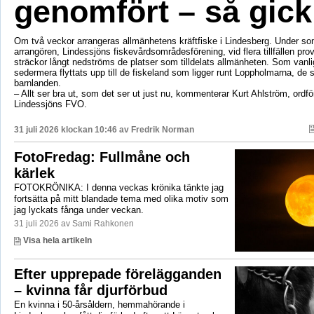
genomfört – så gick
Om två veckor arrangeras allmänhetens kräftfiske i Lindesberg. Under s
arrangören, Lindessjöns fiskevårdsområdesförening, vid flera tillfällen prov
sträckor långt nedströms de platser som tilldelats allmänheten. Som vanli
sedermera flyttats upp till de fiskeland som ligger runt Loppholmarna, de 
barnlanden.
– Allt ser bra ut, som det ser ut just nu, kommenterar Kurt Ahlström, ordfö
Lindessjöns FVO.
31 juli 2026 klockan 10:46 av
Fredrik Norman
FotoFredag: Fullmåne och
kärlek
FOTOKRÖNIKA: I denna veckas krönika tänkte jag
fortsätta på mitt blandade tema med olika motiv som
jag lyckats fånga under veckan.
31 juli 2026 av Sami Rahkonen
Visa hela artikeln
Efter upprepade förelägganden
– kvinna får djurförbud
En kvinna i 50-årsåldern, hemmahörande i