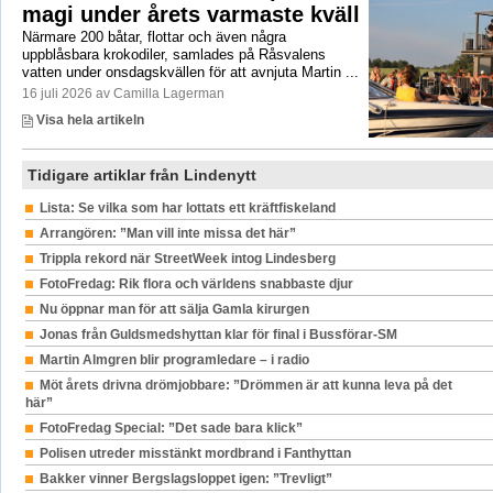
magi under årets varmaste kväll
Närmare 200 båtar, flottar och även några
uppblåsbara krokodiler, samlades på Råsvalens
vatten under onsdagskvällen för att avnjuta Martin ...
16 juli 2026 av Camilla Lagerman
Visa hela artikeln
Tidigare artiklar från Lindenytt
Lista: Se vilka som har lottats ett kräftfiskeland
Arrangören: ”Man vill inte missa det här”
Trippla rekord när StreetWeek intog Lindesberg
FotoFredag: Rik flora och världens snabbaste djur
Nu öppnar man för att sälja Gamla kirurgen
Jonas från Guldsmedshyttan klar för final i Bussförar-SM
Martin Almgren blir programledare – i radio
Möt årets drivna drömjobbare: ”Drömmen är att kunna leva på det
här”
FotoFredag Special: ”Det sade bara klick”
Polisen utreder misstänkt mordbrand i Fanthyttan
Bakker vinner Bergslagsloppet igen: ”Trevligt”