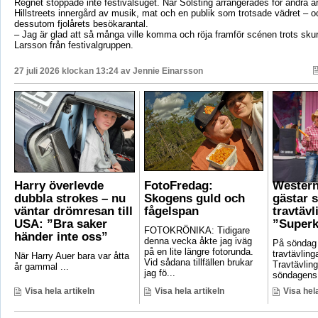
Regnet stoppade inte festivalsuget. När Solsting arrangerades för andra år
Hillstreets innergård av musik, mat och en publik som trotsade vädret – o
dessutom fjolårets besökarantal.
– Jag är glad att så många ville komma och röja framför scénen trots sku
Larsson från festivalgruppen.
27 juli 2026 klockan 13:24 av
Jennie Einarsson
Harry överlevde
FotoFredag:
Wester
dubbla strokes – nu
Skogens guld och
gästar 
väntar drömresan till
fågelspan
travtävl
USA: ”Bra saker
”Superk
FOTOKRÖNIKA: Tidigare
händer inte oss”
denna vecka åkte jag iväg
På söndag
på en lite längre fotorunda.
travtävlin
När Harry Auer bara var åtta
Vid sådana tillfällen brukar
Travtävlin
år gammal ...
jag fö...
söndagens 
Visa hela artikeln
Visa hela artikeln
Visa hela