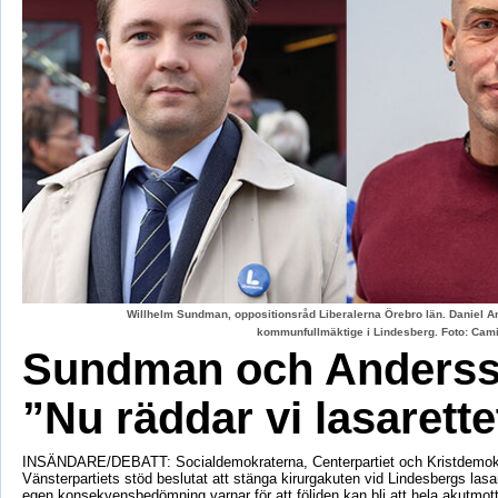
Willhelm Sundman, oppositionsråd Liberalerna Örebro län. Daniel An
kommunfullmäktige i Lindesberg. Foto: Cami
Sundman och Anderss
”Nu räddar vi lasarette
INSÄNDARE/DEBATT: Socialdemokraterna, Centerpartiet och Kristdemok
Vänsterpartiets stöd beslutat att stänga kirurgakuten vid Lindesbergs lasa
egen konsekvensbedömning varnar för att följden kan bli att hela akutmo