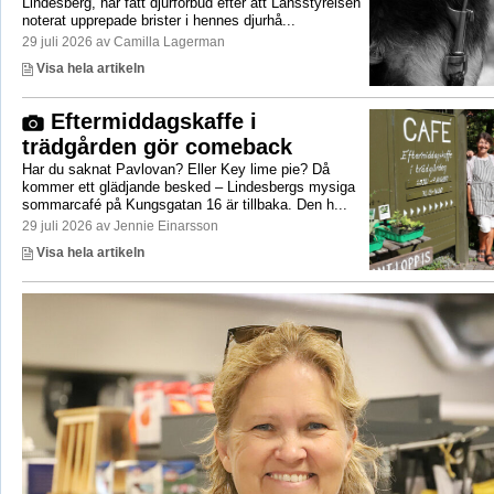
Lindesberg, har fått djurförbud efter att Länsstyrelsen
noterat upprepade brister i hennes djurhå...
29 juli 2026 av Camilla Lagerman
Visa hela artikeln
Eftermiddagskaffe i
trädgården gör comeback
Har du saknat Pavlovan? Eller Key lime pie? Då
kommer ett glädjande besked – Lindesbergs mysiga
sommarcafé på Kungsgatan 16 är tillbaka. Den h...
29 juli 2026 av Jennie Einarsson
Visa hela artikeln