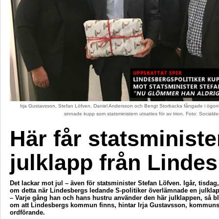
Irja Gustavsson, Stefan Löfven, Daniel Andersson och Bengt Storbacka fångade i ögonbl
sinnade kupp som statsministern utsattes för av trion. Foto: Social
Här får statsministe
julklapp från Linde
Det lackar mot jul – även för statsminister Stefan Löfven. Igår, tisdag
om detta när Lindesbergs ledande S-politiker överlämnade en julklap
– Varje gång han och hans hustru använder den här julklappen, så b
om att Lindesbergs kommun finns, hintar Irja Gustavsson, kommuns
ordförande.