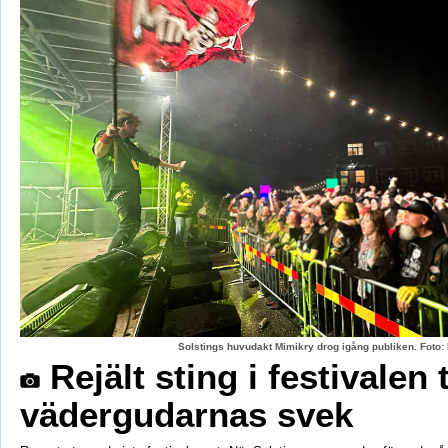
Solstings huvudakt Mimikry drog igång publiken. Foto:
Rejält sting i festivalen 
vädergudarnas svek