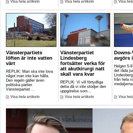
Visa hela artikeln
Visa hela artikeln
Visa hela
Vänsterpartiets
Vänsterpartiet
Downs-V
löften är inte vatten
Lindesberg
avgörs 
värt
fortsätter verka för
Helgen 5-9
att akutkirurgi natt
det råda ju
REPLIK: Man ska inte lova
skall vara kvar
Lindesberg 
något man inte kan hålla.
från hela 
Den regeln gäller även
REPLIK: Vi vill förtydliga
medaljerna 
politiska partier.
detta då vi inte stödjer den
Vänsterpartiet ...
uppgörelse som...
Visa hela artikeln
Visa hela artikeln
Visa hela