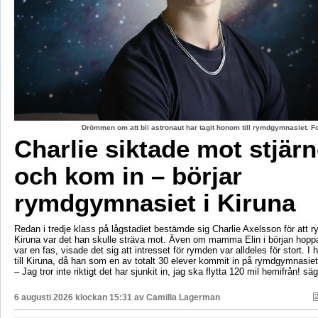
Drömmen om att bli astronaut har tagit honom till rymdgymnasiet. 
Charlie siktade mot stjär
och kom in – börjar
rymdgymnasiet i Kiruna
Redan i tredje klass på lågstadiet bestämde sig Charlie Axelsson för att 
Kiruna var det han skulle sträva mot. Även om mamma Elin i början hoppa
var en fas, visade det sig att intresset för rymden var alldeles för stort. I 
till Kiruna, då han som en av totalt 30 elever kommit in på rymdgymnasiet
– Jag tror inte riktigt det har sjunkit in, jag ska flytta 120 mil hemifrån! sä
6 augusti 2026 klockan 15:31 av
Camilla Lagerman