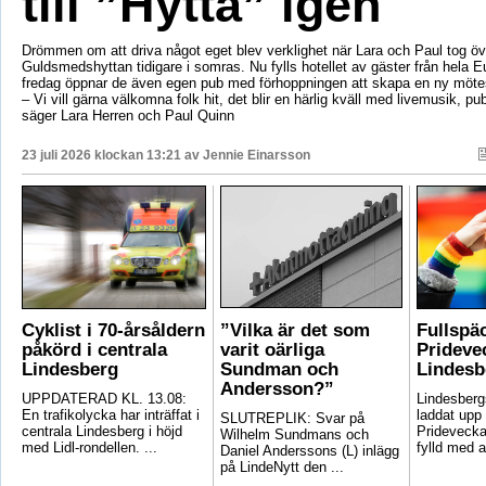
till ”Hytta” igen
Drömmen om att driva något eget blev verklighet när Lara och Paul tog öv
Guldsmedshyttan tidigare i somras. Nu fylls hotellet av gäster från hela 
fredag öppnar de även egen pub med förhoppningen att skapa en ny mötes
– Vi vill gärna välkomna folk hit, det blir en härlig kväll med livemusik, p
säger Lara Herren och Paul Quinn
23 juli 2026 klockan 13:21 av
Jennie Einarsson
Cyklist i 70-årsåldern
”Vilka är det som
Fullspä
påkörd i centrala
varit oärliga
Pridevec
Lindesberg
Sundman och
Lindesb
Andersson?”
UPPDATERAD KL. 13.08:
Lindesber
En trafikolycka har inträffat i
laddat upp 
SLUTREPLIK: Svar på
centrala Lindesberg i höjd
Pridevecka
Wilhelm Sundmans och
med Lidl-rondellen. ...
fylld med ak
Daniel Anderssons (L) inlägg
på LindeNytt den ...