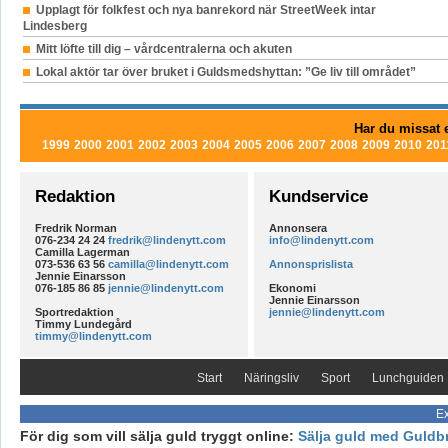
Upplagt för folkfest och nya banrekord när StreetWeek intar
Lindesberg
Mitt löfte till dig – vårdcentralerna och akuten
Lokal aktör tar över bruket i Guldsmedshyttan: ”Ge liv till området”
Har du missat e
1999
2000
2001
2002
2003
2004
2005
2006
2007
2008
2009
2010
201
Redaktion
Kundservice
Fredrik Norman
Annonsera
076-234 24 24
fredrik@lindenytt.com
info@lindenytt.com
Camilla Lagerman
073-536 63 56
camilla@lindenytt.com
Annonsprislista
Jennie Einarsson
076-185 86 85
jennie@lindenytt.com
Ekonomi
Jennie Einarsson
Sportredaktion
jennie@lindenytt.com
Timmy Lundegård
timmy@lindenytt.com
Start
Näringsliv
Sport
Lunchguiden
Ex
För dig som vill sälja guld tryggt online:
Sälja guld med Guldb