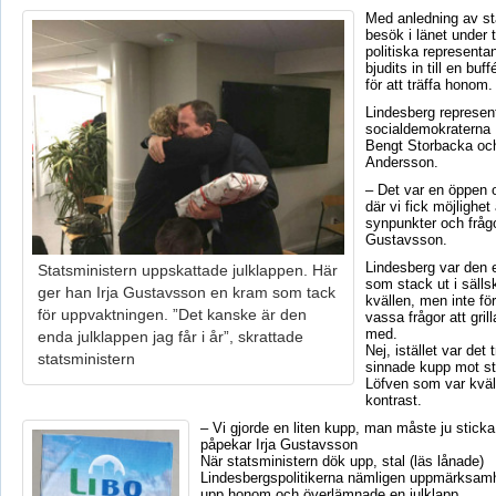
Med anledning av st
besök i länet under 
politiska representan
bjudits in till en bu
för att träffa honom.
Lindesberg represen
socialdemokraterna 
Bengt Storbacka och
Andersson.
– Det var en öppen o
där vi fick möjlighet
synpunkter och frågor
Gustavsson.
Lindesberg var den
Statsministern uppskattade julklappen. Här
som stack ut i sälls
ger han Irja Gustavsson en kram som tack
kvällen, men inte fö
för uppvaktningen. ”Det kanske är den
vassa frågor att gril
med.
enda julklappen jag får i år”, skrattade
Nej, istället var det 
statsministern
sinnade kupp mot st
Löfven som var kväl
kontrast.
– Vi gjorde en liten kupp, man måste ju sticka
påpekar Irja Gustavsson
När statsministern dök upp, stal (läs lånade)
Lindesbergspolitikerna nämligen uppmärksamh
upp honom och överlämnade en julklapp.