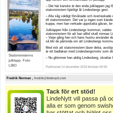
– Det här kanske är den enda julklappen jag får
statsministern hjärtligt åt Lindesbergs gest.
– Alla såg väldigt förvånade och överraskade u
till statsministern. Det var ju ingen som kände t
kuppa, men han verkade uppskatta gåvan, ler
Julklappen från Lindesbergs kommun, valdes u
statsministern för att han alltid skall minnas 
– Varje gång han och hans hustru använder de
så blir de påminda om att Lindesbergs kommun 
Med risk att statsministern läser detta, avslöja
är ett badlakan med Lindesbergsmotiv som dölj
Statsministerns
– Nu glömmer han aldrig Lindesberg, skrattar 
julklapp. Foto:
LIBO
Publicerad 14 december 2016 klockan 09:50
Fredrik Norman ,
fredrik@lindenytt.com
Tack för ert stöd!
LindeNytt vill passa på o
alla er som genom swish
har stöttat och hjälpt oss 