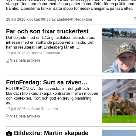
stänga. Den som röstar med dessa partier röstar därför för en politik som r
framtid. Liberalerna tänker sätta stopp för nedskärningarna på lasarettet.
20 juli 2026 klockan 09:30 av
LindeNytt Redaktion
Far och son fixar truckerfest
Det började med en 12-årig lastbilsentusiasts stora
intresse med en stöttande pappa vid sin sida. Det
har nu resulterat i att Lindesberg får ett ...
17 juli 2026 av Jennie Einarsson
Visa hela artikeln
FotoFredag: Surt sa räven…
FOTOKRÖNIKA: Denna vecka blir det gott och
blandat i krönikan, skarpa kontraster mellan motiven
och kontexten. Kort och gott en trevlig blandning
av...
17 juli 2026 av Sami Rahkonen
Visa hela artikeln
Bildextra: Martin skapade