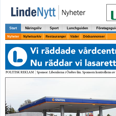
Start
Näringsliv
Sport
Lunchguiden
Företagsgui
Nyheter
Nyhetsarkiv
Restauranger
Väder
Dödsannonser