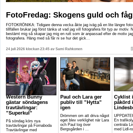
FotoFredag: Skogens guld och fåg
FOTOKRÖNIKA: Tidigare denna vecka åkte jag iväg på en lite längre foto
tillfällen brukar jag först tänka ut vad jag vill fotografera för typ av motiv. 
bestämt mig så skapar jag mig en rutt som är anpassad efter de motiv ja
fotografera. Häng med så får ni se hur det gick…
24 juli 2026 klockan 23:45 av
Sami Rahkonen
Western Bunny
Paul och Lara ger
Cyklist 
gästar söndagens
publiv till ”Hytta”
påkörd i
travtävlingar:
igen
Lindesb
”Superkul”
Drömmen om att driva något
UPPDATER
eget blev verklighet när Lara
En trafikoly
På söndag körs nya
och Paul tog över
centrala Li
travtävlingar på Fornaboda
Bergsgården i ...
med Lidl-ro
Travtävlingar med