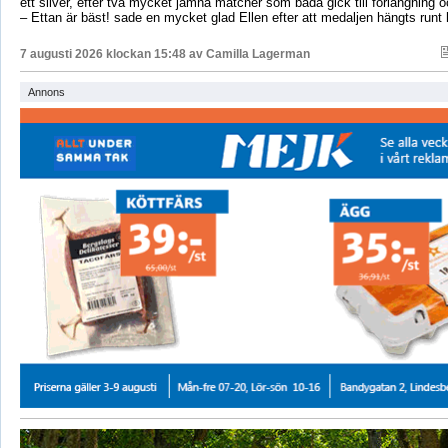
ett silver, efter två mycket jämna matcher som båda gick till förlängning
– Ettan är bäst! sade en mycket glad Ellen efter att medaljen hängts runt
7 augusti 2026 klockan 15:48 av
Camilla Lagerman
Annons