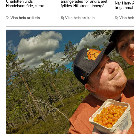
Charlottenlunds
arrangerades för andra året
När Harry A
Handelsområde, strax ...
fylldes Hillstreets innergå...
år gammal 
Visa hela artikeln
Visa hela artikeln
Visa hela