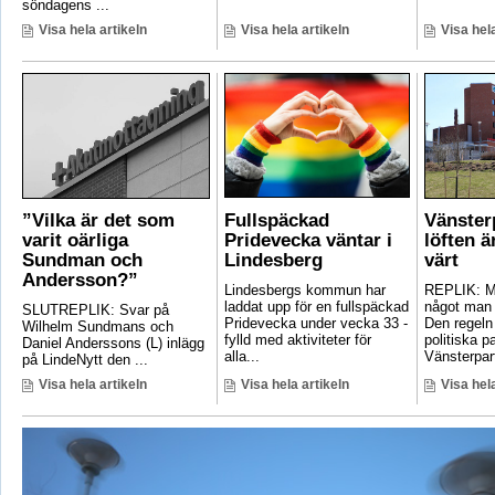
söndagens ...
Visa hela artikeln
Visa hela artikeln
Visa hela
”Vilka är det som
Fullspäckad
Vänster
varit oärliga
Pridevecka väntar i
löften ä
Sundman och
Lindesberg
värt
Andersson?”
Lindesbergs kommun har
REPLIK: Ma
laddat upp för en fullspäckad
något man 
SLUTREPLIK: Svar på
Pridevecka under vecka 33 -
Den regeln
Wilhelm Sundmans och
fylld med aktiviteter för
politiska pa
Daniel Anderssons (L) inlägg
alla...
Vänsterpart
på LindeNytt den ...
Visa hela artikeln
Visa hela artikeln
Visa hela