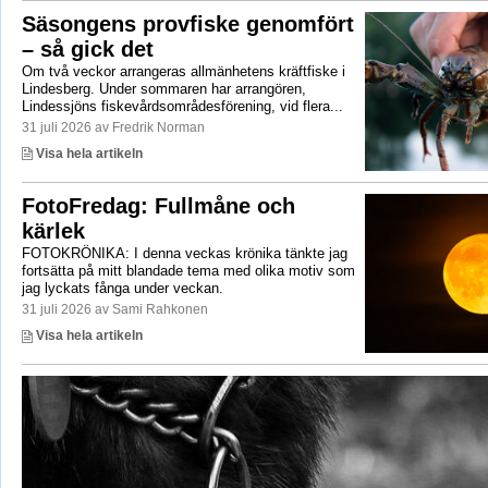
Säsongens provfiske genomfört
– så gick det
Om två veckor arrangeras allmänhetens kräftfiske i
Lindesberg. Under sommaren har arrangören,
Lindessjöns fiskevårdsområdesförening, vid flera...
31 juli 2026 av Fredrik Norman
Visa hela artikeln
FotoFredag: Fullmåne och
kärlek
FOTOKRÖNIKA: I denna veckas krönika tänkte jag
fortsätta på mitt blandade tema med olika motiv som
jag lyckats fånga under veckan.
31 juli 2026 av Sami Rahkonen
Visa hela artikeln