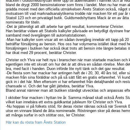
Macken i Guldsmedshyttan lever upp till ädelmetallen i namnet och är red
bland de drygt 2000 bensinstationer som finns i landet. Men nu har man al
grädda moset med den officiella utmärkelsen Årets Station också, något 
motsatsen till vad marknadsanalytikerna trodde när macken för ett par år s
Statoil 123 och en privatägd butik. Guldsmedshyttans Mack är en av åtta
nominerats för titeln.
-Det är jätteroligt att allt arbete har gett resultat, kommenterar Christer.
Han berättar vidare att Statoils kalkyler påvisade en betydligt dystrare fra
samband med övergången till automatstationen.
-Man har kalkyler som visar att en sådan övergång innebär ett tapp på 20
beträffar försäljning av bensin. Hos oss har volymerna istället ökat med h
försäljningen i butiken har också ökat trots att bensin inte längre betalas 
har ökat med 29 procent, berättar Christer.
Christer och Ylva var helt nya i branschen när man startade macken och
egentligen inte ett skvatt om hur det är att driva en sådan rörelse. Men d
bra, med facit i handen. Duon införde lite nytt tänk och det gav resultat.
-De flesta som har mackar har antingen haft de i 20, 30, 40 års tid, eller 
macken från sina föräldrar och på så sätt fått en gratis erfarenhet. Vi kund
gick in i det här. Men eftersom vi har erfarenhet från detaljhandel och res
chansade vi. Och det har gått jättebra, berättar Ylva.
Bland annat nämner man att butiken ständigt utvecklas och anpassas eft
I oktober firar macken i hyttan tre år. Samma månad skall också Årets S
vilket kan innebära ett extra guldkantat jubileum för Christer och Ylva.
-Nu hoppas vi på folkets stöd, för deras röster räknas också när Svensk 
utse en vinnare bland de åtta nominerade. Röstningen sker på deras hems
att många surfar in och stöttar oss, ler Christer.
Här kan du rösta fram Årets Station