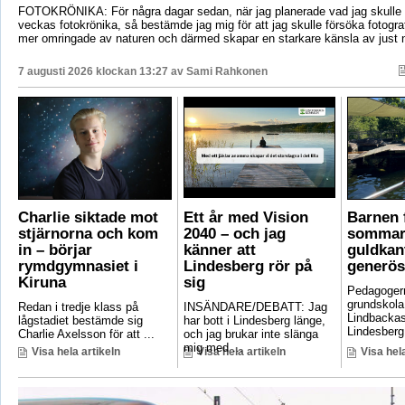
FOTOKRÖNIKA: För några dagar sedan, när jag planerade vad jag skulle s
veckas fotokrönika, så bestämde jag mig för att jag skulle försöka fotogr
mer omringade av naturen och därmed skapar en starkare känsla av just 
7 augusti 2026 klockan 13:27 av
Sami Rahkonen
Charlie siktade mot
Ett år med Vision
Barnen f
stjärnorna och kom
2040 – och jag
sommar
in – börjar
känner att
guldkant
rymdgymnasiet i
Lindesberg rör på
generös
Kiruna
sig
Pedagoger
grundskola
Redan i tredje klass på
INSÄNDARE/DEBATT: Jag
Lindbackas
lågstadiet bestämde sig
har bott i Lindesberg länge,
Lindesberg 
Charlie Axelsson för att ...
och jag brukar inte slänga
mig med ...
Visa hela artikeln
Visa hela artikeln
Visa hela