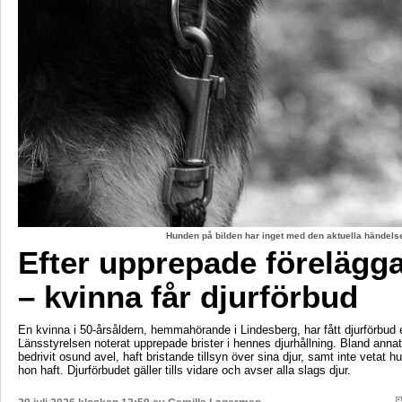
Hunden på bilden har inget med den aktuella händelse
Efter upprepade förelägg
– kvinna får djurförbud
En kvinna i 50-årsåldern, hemmahörande i Lindesberg, har fått djurförbud e
Länsstyrelsen noterat upprepade brister i hennes djurhållning. Bland anna
bedrivit osund avel, haft bristande tillsyn över sina djur, samt inte vetat 
hon haft. Djurförbudet gäller tills vidare och avser alla slags djur.