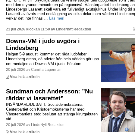
REPLIK: Vi vill förtydliga detta då vi inte stödjer den uppgörelse som Vänst
med den styrande minoriteten på regionnivå. Vänsterpartiet Lindesberg an
Lindesbergs Lasarett skall vara ett fullvärdigt akutsjukhus Under lång tid
Lasarett avlövats med nedläggning av olika delar inom vården i Lindesberg
verkar det inte finnas …
Läs mer!
21 juli 2026 klockan 11:50 av
LindeNytt Redaktion
Downs-VM i judo avgörs i
Lindesberg
Helgen 5-9 augusti kommer det råda judofeber i
Lindesberg arena, då atleter från hela världen gör upp
om medaljerna i Downs-VM i judo. Förutom ...
20 juli 2026 av Camilla Lagerman
Visa hela artikeln
Sundman och Andersson: ”Nu
räddar vi lasarettet”
INSÄNDARE/DEBATT: Socialdemokraterna,
Centerpartiet och Kristdemokraterna har med
Vänsterpartiets stöd beslutat att stänga kirurgakuten
vid ...
20 juli 2026 av LindeNytt Redaktion
Visa hela artikeln