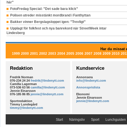
här”
FotoFredag Special: ”Det sade bara klick”
Polisen utreder misstänkt mordbrand i Fanthyttan
Bakker vinner Bergslagsloppet igen: ”Trevligt”
Upplagt för folkfest och nya banrekord när StreetWeek intar
Lindesberg
Har du missat e
1999
2000
2001
2002
2003
2004
2005
2006
2007
2008
2009
2010
201
Redaktion
Kundservice
Fredrik Norman
Annonsera
076-234 24 24
fredrik@lindenytt.com
info@lindenytt.com
Camilla Lagerman
073-536 63 56
camilla@lindenytt.com
Annonsprislista
Jennie Einarsson
076-185 86 85
jennie@lindenytt.com
Ekonomi
Jennie Einarsson
Sportredaktion
jennie@lindenytt.com
Timmy Lundegård
timmy@lindenytt.com
Start
Näringsliv
Sport
Lunchguiden