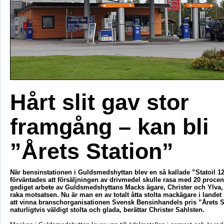
Hårt slit gav stor
framgång – kan bli
”Årets Station”
När bensinstationen i Guldsmedshyttan blev en så kallade ”Statoil 12
förväntades att försäljningen av drivmedel skulle rasa med 20 procent
gediget arbete av Guldsmedshyttans Macks ägare, Christer och Ylva, b
raka motsatsen. Nu är man en av totalt åtta stolta mackägare i lande
att vinna branschorganisationen Svensk Bensinhandels pris ”Årets St
naturligtvis väldigt stolta och glada, berättar Christer Sahlsten.