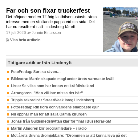
Far och son fixar truckerfest
Det började med en 12-årig lastbilsentusiasts stora
intresse med en stöttande pappa vid sin sida. Det
har nu resulterat i att Lindesberg får ett ...
17 juli 2026 av Jennie Einarsson
Visa hela artikeln
Tidigare artiklar från Lindenytt
FotoFredag: Surt sa räven…
Bildextra: Martin skapade magi under årets varmaste kväll
Lista: Se vilka som har lottats ett kräftfiskeland
Arrangören: ”Man vill inte missa det här”
Trippla rekord när StreetWeek intog Lindesberg
FotoFredag: Rik flora och världens snabbaste djur
Nu öppnar man för att sälja Gamla kirurgen
Jonas från Guldsmedshyttan klar för final i Bussförar-SM
Martin Almgren blir programledare – i radio
Möt årets drivna drömjobbare: ”Drömmen är att kunna leva på det