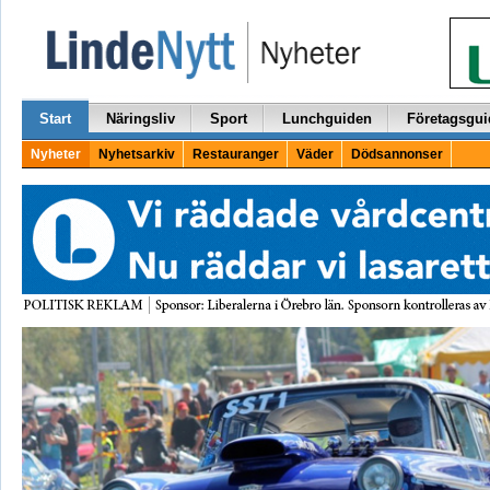
Start
Näringsliv
Sport
Lunchguiden
Företagsgui
Nyheter
Nyhetsarkiv
Restauranger
Väder
Dödsannonser