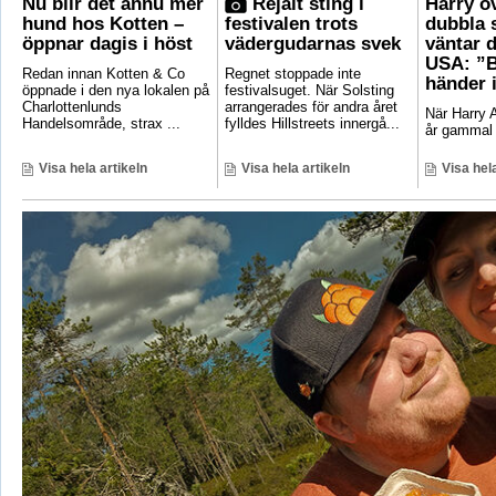
Nu blir det ännu mer
Rejält sting i
Harry ö
hund hos Kotten –
festivalen trots
dubbla 
öppnar dagis i höst
vädergudarnas svek
väntar d
USA: ”B
Redan innan Kotten & Co
Regnet stoppade inte
händer 
öppnade i den nya lokalen på
festivalsuget. När Solsting
Charlottenlunds
arrangerades för andra året
När Harry A
Handelsområde, strax ...
fylldes Hillstreets innergå...
år gammal 
Visa hela artikeln
Visa hela artikeln
Visa hela