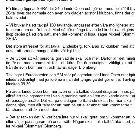
På lördag öppnar SHRA det 34:e Linde Open och gör det med hela 118 tävl
20-tal över det normala och även om glädjen är stor i klubben, finns det g
bakhuvudet.
– Vi brukar ha ett tak på 100 tävlande, anpassat efter våra möjligheter at
fungerar som det är tänkt. Med så här många tävlande blir det naturligtvis li
ihop depån på ett bra sätt, men det kommer vi lösa, säger Mikael ”Blom
SHRA.
Det stora intresset för att tävla i Lindesberg, förklaras av klubben med a
anser att arrangemanget sköts väldigt bra.
– De tycker att vår personal gör vad de skall och mer. Därför blir det min
tid för det man kommit hit för – att köra. Det är naturligtvis väldigt kul at
från de som kommer hit och tävlar, säger Blomberg.
Tävlingar i Europaserien och SM står på agendan när Linde Open drar igå
inleds sedvanligt med juniorerna innan det tyngre gardet gör entré. Tävling
klockan 09.30.
På årets Linde Open kommer även en så kallad dubbel-dragster finnas på 
alltså ett tävlingsmonster i vanlig ordning med en liten avvikande detalj: 
ett passagerarsäte. Det var på onsdagen fortfarande oklart hur man skall ”
denna pjäs, men allt talar för att man på ett eller annat sätt kommer se till a
får chansen att åka med i den.
– Det är tanken det. Vi vet bara inte hur vi skall göra, om vi kommer att lo
eller väljer passagerare på annat sätt. Någon skall i alla fall få åka med, s
ler Mikael ”Blomman” Blomberg.