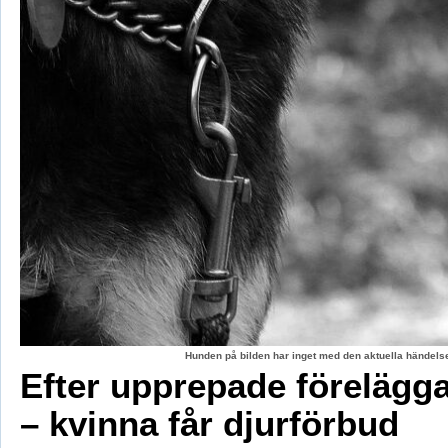
Hunden på bilden har inget med den aktuella händelse
Efter upprepade förelägg
– kvinna får djurförbud