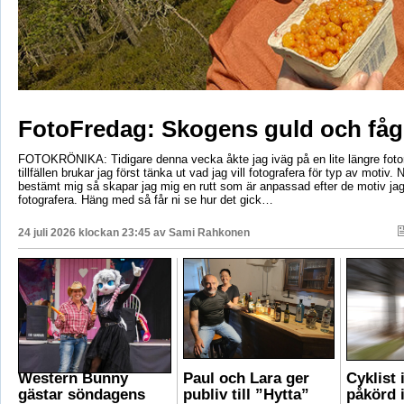
FotoFredag: Skogens guld och fåg
FOTOKRÖNIKA: Tidigare denna vecka åkte jag iväg på en lite längre foto
tillfällen brukar jag först tänka ut vad jag vill fotografera för typ av motiv. 
bestämt mig så skapar jag mig en rutt som är anpassad efter de motiv ja
fotografera. Häng med så får ni se hur det gick…
24 juli 2026 klockan 23:45 av
Sami Rahkonen
Western Bunny
Paul och Lara ger
Cyklist 
gästar söndagens
publiv till ”Hytta”
påkörd i