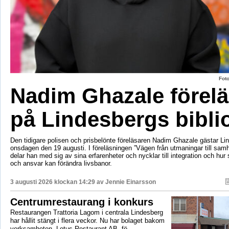
Fot
Nadim Ghazale förelä
på Lindesbergs bibli
Den tidigare polisen och prisbelönte föreläsaren Nadim Ghazale gästar Lin
onsdagen den 19 augusti. I föreläsningen ”Vägen från utmaningar till sa
delar han med sig av sina erfarenheter och nycklar till integration och hur
och ansvar kan förändra livsbanor.
3 augusti 2026 klockan 14:29 av
Jennie Einarsson
Centrumrestaurang i konkurs
Restaurangen Trattoria Lagom i centrala Lindesberg
har hållit stängt i flera veckor. Nu har bolaget bakom
verksamheten, Lotus Restaurant AB, fö...