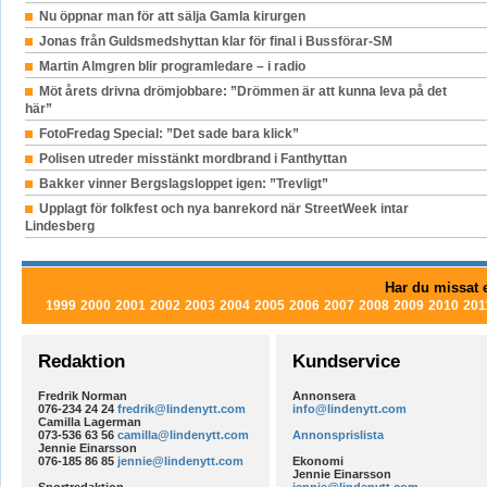
Nu öppnar man för att sälja Gamla kirurgen
Jonas från Guldsmedshyttan klar för final i Bussförar-SM
Martin Almgren blir programledare – i radio
Möt årets drivna drömjobbare: ”Drömmen är att kunna leva på det
här”
FotoFredag Special: ”Det sade bara klick”
Polisen utreder misstänkt mordbrand i Fanthyttan
Bakker vinner Bergslagsloppet igen: ”Trevligt”
Upplagt för folkfest och nya banrekord när StreetWeek intar
Lindesberg
Har du missat e
1999
2000
2001
2002
2003
2004
2005
2006
2007
2008
2009
2010
201
Redaktion
Kundservice
Fredrik Norman
Annonsera
076-234 24 24
fredrik@lindenytt.com
info@lindenytt.com
Camilla Lagerman
073-536 63 56
camilla@lindenytt.com
Annonsprislista
Jennie Einarsson
076-185 86 85
jennie@lindenytt.com
Ekonomi
Jennie Einarsson