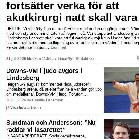
fortsätter verka för att
akutkirurgi natt skall vara
REPLIK: Vi vill förtydliga detta då vi inte stödjer den uppgörelse som Vänst
med den styrande minoriteten på regionnivå. Vänsterpartiet Lindesberg an
Lindesbergs Lasarett skall vara ett fullvärdigt akutsjukhus Under lång tid
Lasarett avlövats med nedläggning av olika delar inom vården i Lindesberg
verkar det inte finnas …
Läs mer!
21 juli 2026 klockan 11:50 av
LindeNytt Redaktion
Downs-VM i judo avgörs i
Lindesberg
Helgen 5-9 augusti kommer det råda judofeber i
Lindesberg arena, då atleter från hela världen gör upp
om medaljerna i Downs-VM i judo. Förutom ...
20 juli 2026 av Camilla Lagerman
Visa hela artikeln
Sundman och Andersson: ”Nu
räddar vi lasarettet”
INSÄNDARE/DEBATT: Socialdemokraterna,