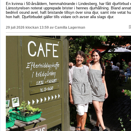
En kvinna i 50-årsåldern, hemmahörande i Lindesberg, har fått djurförbud e
Länsstyrelsen noterat upprepade brister i hennes djurhållning. Bland anna
bedrivit osund avel, haft bristande tillsyn över sina djur, samt inte vetat 
hon haft. Djurförbudet gäller tills vidare och avser alla slags djur.
29 juli 2026 klockan 13:59 av
Camilla Lagerman