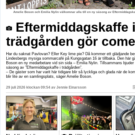
Amelie Boson och Emilia Nylin välkomnar alla till en ny säsong av Eftermiddagskaf
Eftermiddagskaffe 
trädgården gör com
Har du saknat Pavlovan? Eller Key lime pie? Då kommer ett glädjande be
Lindesbergs mysiga sommarcafé på Kungsgatan 16 är tillbaka. Den här g
Boson en ny medarbetare vid sin sida – Emilia Nylin. Tillsammans bjuder de
säsong av ”Eftermiddagskaffe i trädgården”.
– De gäster som har varit här tidigare blir så lyckliga och glada när de ko
blir lite av en samlingsplats, säger Amelie Boson.
29 juli 2026 klockan 09:54 av
Jennie Einarsson