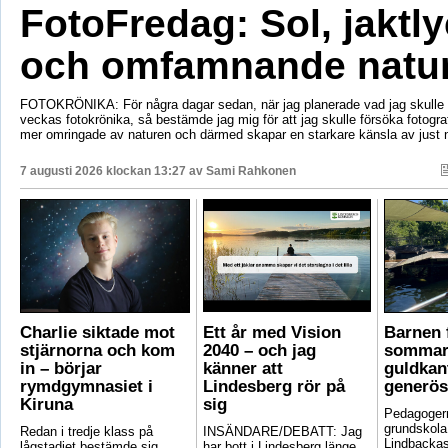
FotoFredag: Sol, jaktl
och omfamnande natu
FOTOKRÖNIKA: För några dagar sedan, när jag planerade vad jag skulle s
veckas fotokrönika, så bestämde jag mig för att jag skulle försöka fotogr
mer omringade av naturen och därmed skapar en starkare känsla av just 
7 augusti 2026 klockan 13:27 av
Sami Rahkonen
Charlie siktade mot
Ett år med Vision
Barnen f
stjärnorna och kom
2040 – och jag
sommar
in – börjar
känner att
guldkant
rymdgymnasiet i
Lindesberg rör på
generös
Kiruna
sig
Pedagoger
grundskola
Redan i tredje klass på
INSÄNDARE/DEBATT: Jag
Lindbackas
lågstadiet bestämde sig
har bott i Lindesberg länge,