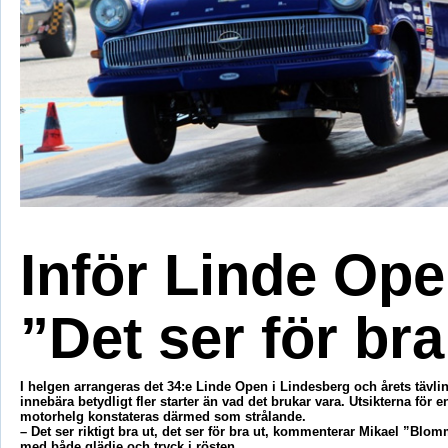
Inför Linde Ope
”Det ser för bra
I helgen arrangeras det 34:e Linde Open i Lindesberg och årets tävli
innebära betydligt fler starter än vad det brukar vara. Utsikterna för e
motorhelg konstateras därmed som strålande.
– Det ser riktigt bra ut, det ser för bra ut, kommenterar Mikael ”Bl
med både glädje och tryck i rösten.