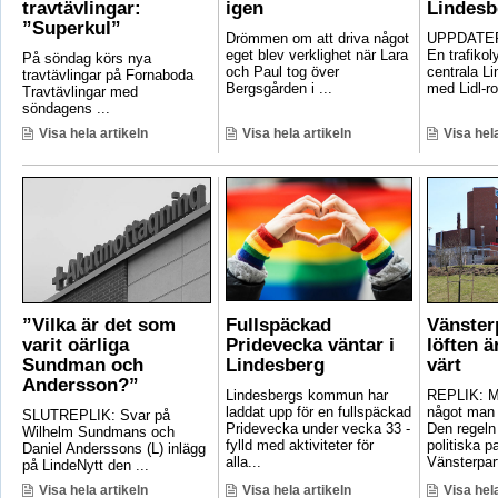
travtävlingar:
igen
Lindesb
”Superkul”
Drömmen om att driva något
UPPDATER
eget blev verklighet när Lara
En trafikoly
På söndag körs nya
och Paul tog över
centrala Li
travtävlingar på Fornaboda
Bergsgården i ...
med Lidl-ro
Travtävlingar med
söndagens ...
Visa hela artikeln
Visa hela artikeln
Visa hela
”Vilka är det som
Fullspäckad
Vänster
varit oärliga
Pridevecka väntar i
löften ä
Sundman och
Lindesberg
värt
Andersson?”
Lindesbergs kommun har
REPLIK: Ma
laddat upp för en fullspäckad
något man 
SLUTREPLIK: Svar på
Pridevecka under vecka 33 -
Den regeln
Wilhelm Sundmans och
fylld med aktiviteter för
politiska pa
Daniel Anderssons (L) inlägg
alla...
Vänsterpart
på LindeNytt den ...
Visa hela artikeln
Visa hela artikeln
Visa hela