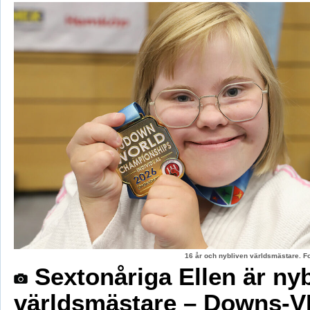
16 år och nybliven världsmästare. F
Sextonåriga Ellen är ny
världsmästare – Downs-V