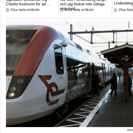
Lindesberg 
Charlie Axelsson för att ...
och jag brukar inte slänga
mig med ...
Visa hela artikeln
Visa hela artikeln
Visa hela
Ark