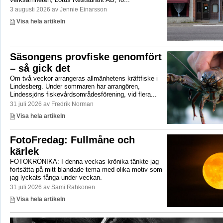
3 augusti 2026 av Jennie Einarsson
Visa hela artikeln
Säsongens provfiske genomfört
– så gick det
Om två veckor arrangeras allmänhetens kräftfiske i
Lindesberg. Under sommaren har arrangören,
Lindessjöns fiskevårdsområdesförening, vid flera...
31 juli 2026 av Fredrik Norman
Visa hela artikeln
FotoFredag: Fullmåne och
kärlek
FOTOKRÖNIKA: I denna veckas krönika tänkte jag
fortsätta på mitt blandade tema med olika motiv som
jag lyckats fånga under veckan.
31 juli 2026 av Sami Rahkonen
Visa hela artikeln