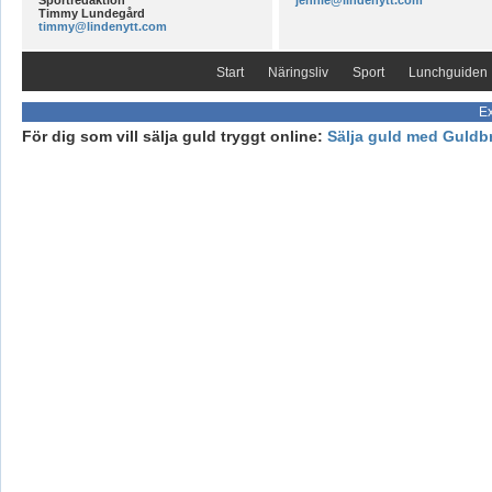
Sportredaktion
jennie@lindenytt.com
Timmy Lundegård
timmy@lindenytt.com
Start
Näringsliv
Sport
Lunchguiden
Ex
För dig som vill sälja guld tryggt online:
Sälja guld med Guldb