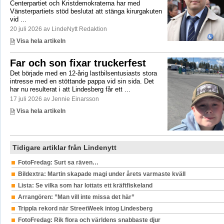
Centerpartiet och Kristdemokraterna har med
Vänsterpartiets stöd beslutat att stänga kirurgakuten
vid ...
20 juli 2026 av LindeNytt Redaktion
Visa hela artikeln
Far och son fixar truckerfest
Det började med en 12-årig lastbilsentusiasts stora
intresse med en stöttande pappa vid sin sida. Det
har nu resulterat i att Lindesberg får ett ...
17 juli 2026 av Jennie Einarsson
Visa hela artikeln
Tidigare artiklar från Lindenytt
FotoFredag: Surt sa räven…
Bildextra: Martin skapade magi under årets varmaste kväll
Lista: Se vilka som har lottats ett kräftfiskeland
Arrangören: ”Man vill inte missa det här”
Trippla rekord när StreetWeek intog Lindesberg
FotoFredag: Rik flora och världens snabbaste djur