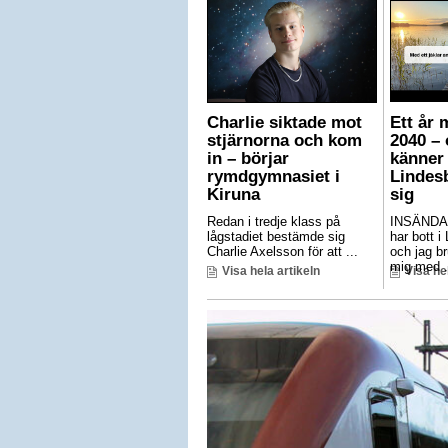
Charlie siktade mot
Ett år 
stjärnorna och kom
2040 – 
in – börjar
känner 
rymdgymnasiet i
Lindes
Kiruna
sig
Redan i tredje klass på
INSÄNDA
lågstadiet bestämde sig
har bott i
Charlie Axelsson för att ...
och jag br
mig med .
Visa hela artikeln
Visa he