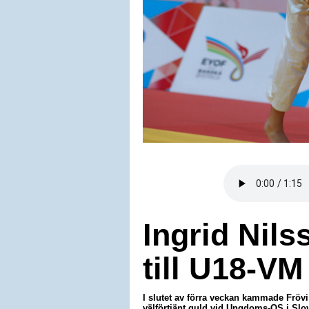
Ingrid Nils
till U18-VM
I slutet av förra veckan kammade Frövi
välförtjänt guld vid Ungdoms-OS i Slov