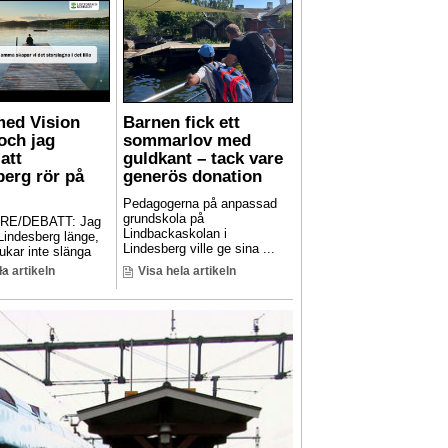
med Vision
Barnen fick ett
och jag
sommarlov med
att
guldkant – tack vare
berg rör på
generös donation
Pedagogerna på anpassad
grundskola på
RE/DEBATT: Jag
Lindbackaskolan i
 Lindesberg länge,
Lindesberg ville ge sina ...
ukar inte slänga
..
la artikeln
Visa hela artikeln