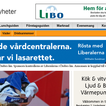
Lunchguiden
Företagsguiden
Marknad
Evenemang
Ko
Väder
Dödsannonser