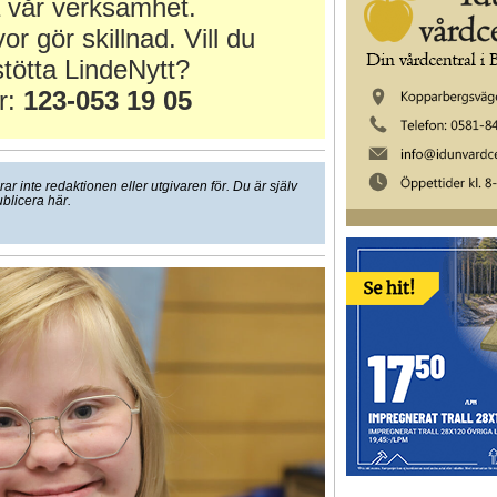
 vår verksamhet.
or gör skillnad. Vill du
tötta LindeNytt?
r:
123-053 19 05
 inte redaktionen eller utgivaren för. Du är själv
ublicera här.