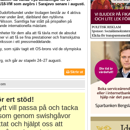
l U18-VM som avgörs i Sarajevo senare i augusti.
doförbundet under tisdagen består av 4 aktiva
ner under året, däribland den nyblivna
lsson. Samtliga har stått på prispallen på
nde internationella mästare.
nheter för dem alla att få tävla mot de absolut
r vi att få se fina prestationer och framskjutna
Eriksson i ett pressmeddelande.
, som själv tagit ett OS-brons vid de olympiska
.org, och går av stapeln 24–27 augusti.
Skriv ut
.com
r ert stöd!
tt vill passa på och tacka
r som genom swishgåvor
ttat och hjälpt oss att