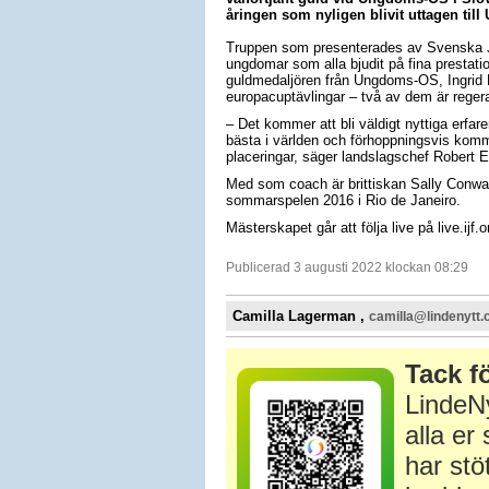
åringen som nyligen blivit uttagen til
Truppen som presenterades av Svenska Ju
ungdomar som alla bjudit på fina prestatio
guldmedaljören från Ungdoms-OS, Ingrid Ni
europacuptävlingar – två av dem är regera
– Det kommer att bli väldigt nyttiga erfare
bästa i världen och förhoppningsvis komme
placeringar, säger landslagschef Robert 
Med som coach är brittiskan Sally Conway
sommarspelen 2016 i Rio de Janeiro.
Mästerskapet går att följa live på live.ijf
Publicerad 3 augusti 2022 klockan 08:29
Camilla Lagerman ,
camilla@lindenytt
Tack fö
LindeNy
alla e
har stö