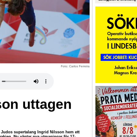
Foto: Carlos Ferreira
son uttagen
 Judos supertalang Ingrid Nilsson hem ett
akien. Nu väntar nya utmaningar för 17-