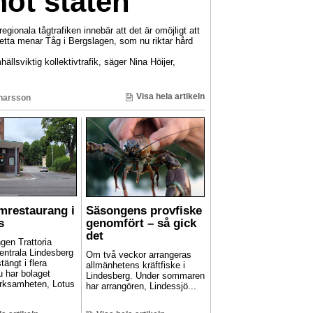
mot staten
gionala tågtrafiken innebär att det är omöjligt att
 Detta menar Tåg i Bergslagen, som nu riktar hård
hällsviktig kollektivtrafik, säger Nina Höijer,
Visa hela artikeln
inarsson
mrestaurang i
Säsongens provfiske
s
genomfört – så gick
det
gen Trattoria
entrala Lindesberg
Om två veckor arrangeras
stängt i flera
allmänhetens kräftfiske i
u har bolaget
Lindesberg. Under sommaren
rksamheten, Lotus
har arrangören, Lindessjö...