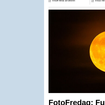
Visa hela artikeln
Visa he
FotoFredag: Fu