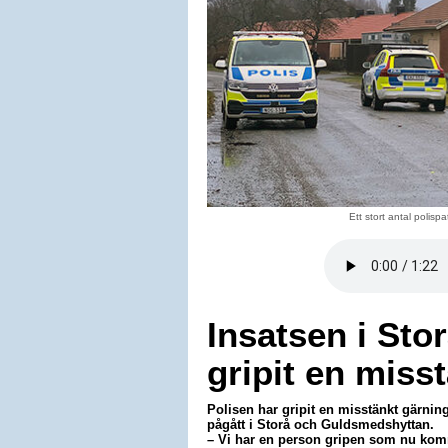
Ett stort antal polis
Insatsen i Sto
gripit en miss
Polisen har gripit en misstänkt gärn
pågått i Storå och Guldsmedshyttan.
– Vi har en person gripen som nu kom