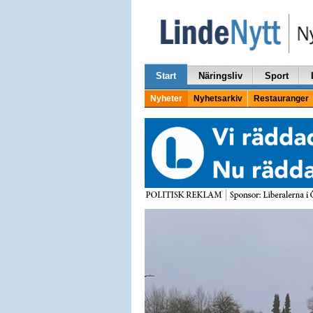
Start
Näringsliv
Sport
Nyheter
Nyhetsarkiv
Restauranger