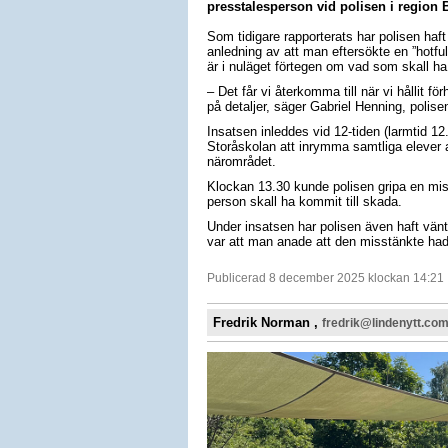
presstalesperson vid polisen i region 
Som tidigare rapporterats har polisen haf
anledning av att man eftersökte en ”hotfull
är i nuläget förtegen om vad som skall h
– Det får vi återkomma till när vi hållit f
på detaljer, säger Gabriel Henning, polise
Insatsen inleddes vid 12-tiden (larmtid 
Storåskolan att inrymma samtliga elever 
närområdet.
Klockan 13.30 kunde polisen gripa en mis
person skall ha kommit till skada.
Under insatsen har polisen även haft vänt
var att man anade att den misstänkte ha
Publicerad 8 december 2025 klockan 14:21
Fredrik Norman ,
fredrik@lindenytt.co