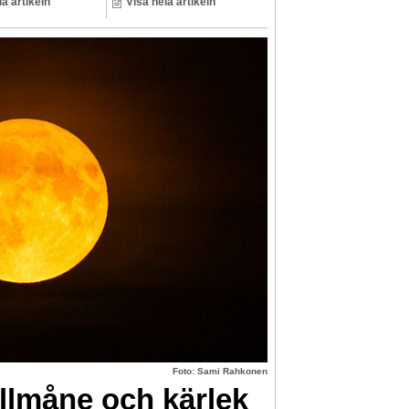
la artikeln
Visa hela artikeln
Foto: Sami Rahkonen
llmåne och kärlek