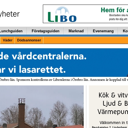
Lunchguiden
Företagsguiden
Marknad
Evenemang
Ko
Väder
Dödsannonser