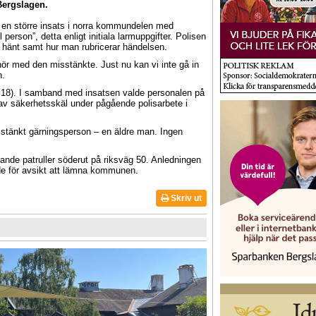
Bergslagen.
t en större insats i norra kommundelen med
 person”, detta enligt initiala larmuppgifter. Polisen
a hänt samt hur man rubricerar händelsen.
örhör med den misstänkte. Just nu kan vi inte gå in
n.
12.18). I samband med insatsen valde personalen på
av säkerhetsskäl under pågående polisarbete i
stänkt gärningsperson – en äldre man. Ingen
ande patruller söderut på riksväg 50. Anledningen
de för avsikt att lämna kommunen.
Skriv ut
m