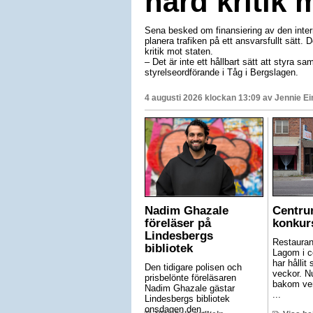
hård kritik 
Sena besked om finansiering av den interre
planera trafiken på ett ansvarsfullt sätt.
kritik mot staten.
– Det är inte ett hållbart sätt att styra sam
styrelseordförande i Tåg i Bergslagen.
4 augusti 2026 klockan 13:09 av
Jennie E
Nadim Ghazale
Centru
föreläser på
konkur
Lindesbergs
Restauran
bibliotek
Lagom i c
har hållit 
Den tidigare polisen och
veckor. N
prisbelönte föreläsaren
bakom ve
Nadim Ghazale gästar
...
Lindesbergs bibliotek
onsdagen den ...