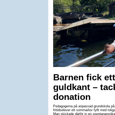
Barnen fick e
guldkant – tac
donation
Pedagogerna på anpassad grundskola på L
fritidselever ett sommarlov fyllt med roli
Man skickade därför in en spontanansöka