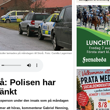
patruller larmades på måndagen till Storå. Foto: Camilla Lagerman
rå: Polisen har
tänkt
ingsperson under den insats som på måndagen
mer att höras, kommenterar Gabriel Henning,