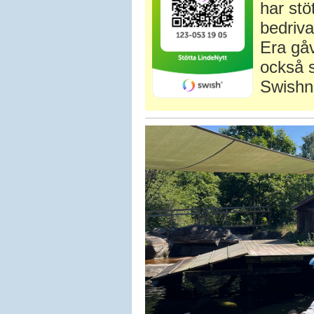
har stö
bedriva
Era gåv
också s
Swishn