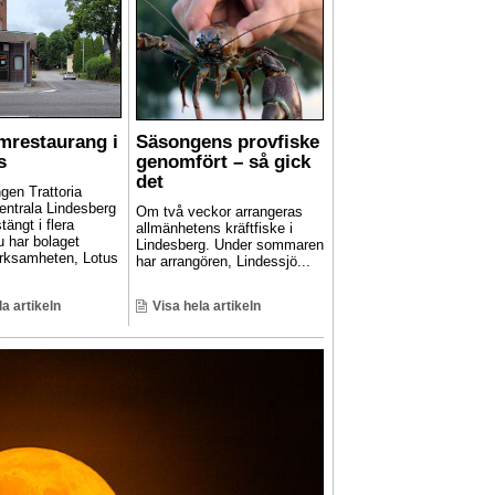
mrestaurang i
Säsongens provfiske
s
genomfört – så gick
det
gen Trattoria
entrala Lindesberg
Om två veckor arrangeras
stängt i flera
allmänhetens kräftfiske i
u har bolaget
Lindesberg. Under sommaren
rksamheten, Lotus
har arrangören, Lindessjö...
la artikeln
Visa hela artikeln