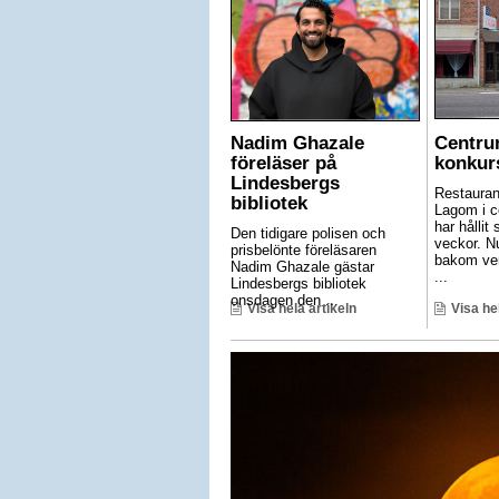
Nadim Ghazale
Centru
föreläser på
konkur
Lindesbergs
Restauran
bibliotek
Lagom i c
har hållit 
Den tidigare polisen och
veckor. N
prisbelönte föreläsaren
bakom ve
Nadim Ghazale gästar
...
Lindesbergs bibliotek
onsdagen den ...
Visa hela artikeln
Visa he