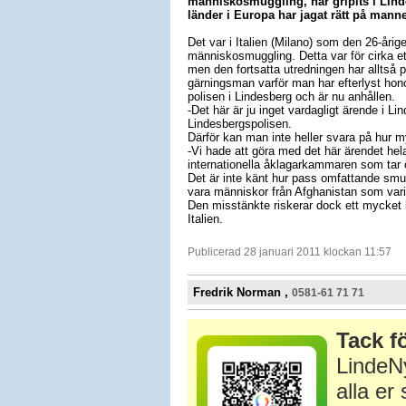
människosmuggling, har gripits i Linde
länder i Europa har jagat rätt på mann
Det var i Italien (Milano) som den 26-åri
människosmuggling. Detta var för cirka ett
men den fortsatta utredningen har alltså
gärningsman varför man har efterlyst hono
polisen i Lindesberg och är nu anhållen.
-Det här är ju inget vardagligt ärende i L
Lindesbergspolisen.
Därför kan man inte heller svara på hur my
-Vi hade att göra med det här ärendet hel
internationella åklagarkammaren som tar ö
Det är inte känt hur pass omfattande smug
vara människor från Afghanistan som vari
Den misstänkte riskerar dock ett mycket lå
Italien.
Publicerad 28 januari 2011 klockan 11:57
Fredrik Norman ,
0581-61 71 71
Tack fö
LindeNy
alla e