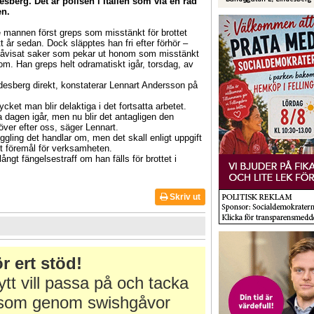
sberg. Det är polisen i Italien som via en rad
en.
ge mannen först greps som misstänkt för brottet
 år sedan. Dock släpptes han fri efter förhör –
 påvisat saker som pekar ut honom som misstänkt
m. Han greps helt odramatiskt igår, torsdag, av
indesberg direkt, konstaterar Lennart Andersson på
cket man blir delaktiga i det fortsatta arbetet.
a dagen igår, men nu blir det antagligen den
ver efter oss, säger Lennart.
gling det handlar om, men det skall enligt uppgift
t föremål för verksamheten.
ngt fängelsestraff om han fälls för brottet i
Skriv ut
r ert stöd!
tt vill passa på och tacka
r som genom swishgåvor