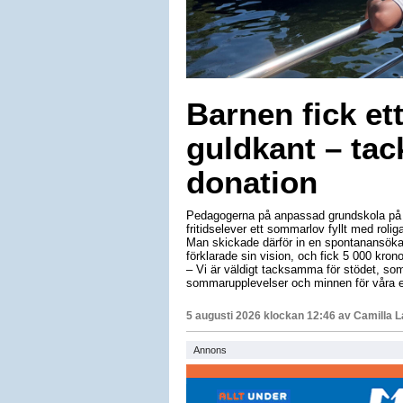
Barnen fick e
guldkant – tac
donation
Pedagogerna på anpassad grundskola på L
fritidselever ett sommarlov fyllt med roli
Man skickade därför in en spontanansöka
förklarade sin vision, och fick 5 000 krono
– Vi är väldigt tacksamma för stödet, som 
sommarupplevelser och minnen för våra e
5 augusti 2026 klockan 12:46 av
Camilla 
Annons