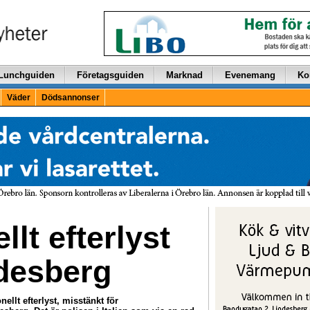
Lunchguiden
Företagsguiden
Marknad
Evenemang
Ko
Väder
Dödsannonser
llt efterlyst
ndesberg
ellt efterlyst, misstänkt för