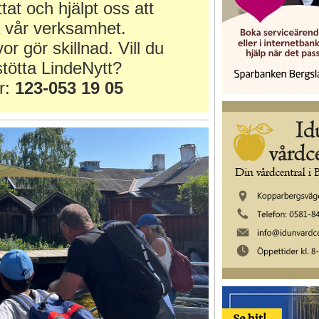
ttat och hjälpt oss att
 vår verksamhet.
or gör skillnad. Vill du
tötta LindeNytt?
r:
123-053 19 05