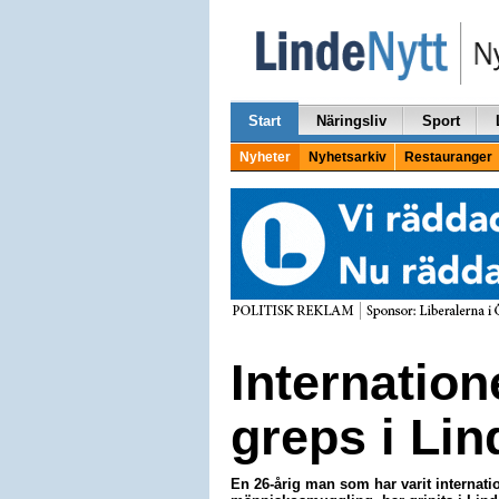
Start
Näringsliv
Sport
Nyheter
Nyhetsarkiv
Restauranger
Internatione
greps i Li
En 26-årig man som har varit internation