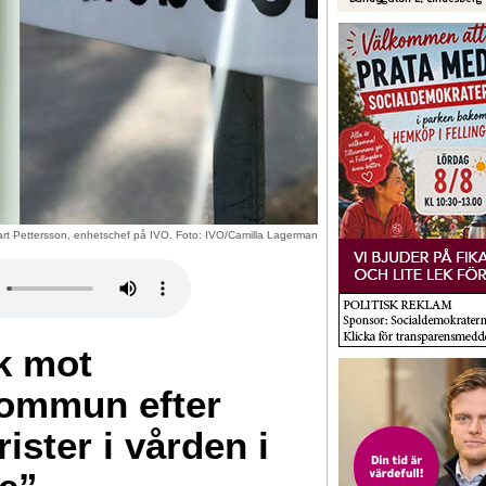
rt Pettersson, enhetschef på IVO. Foto: IVO/Camilla Lagerman
ik mot
ommun efter
ister i vården i