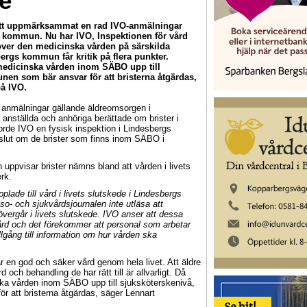
de”
ytt uppmärksammat en rad IVO-anmälningar
 kommun. Nu har IVO, Inspektionen för vård
 över den medicinska vården på särskilda
ergs kommun får kritik på flera punkter.
edicinska vården inom SÄBO upp till
nen som bär ansvar för att bristerna åtgärdas,
på IVO.
l anmälningar gällande äldreomsorgen i
anställda och anhöriga berättade om brister i
orde IVO en fysisk inspektion i Lindesbergs
slut om de brister som finns inom SÄBO i
ppvisar brister nämns bland att vården i livets
rk.
opplade till vård i livets slutskede i Lindesbergs
 och sjukvårdsjournalen inte utläsa att
vergår i livets slutskede. IVO anser att dessa
 vård och det förekommer att personal som arbetar
illgång till information om hur vården ska
får en god och säker vård genom hela livet. Att äldre
d och behandling de har rätt till är allvarligt. Då
a vården inom SÄBO upp till sjuksköterskenivå,
 att bristerna åtgärdas, säger Lennart