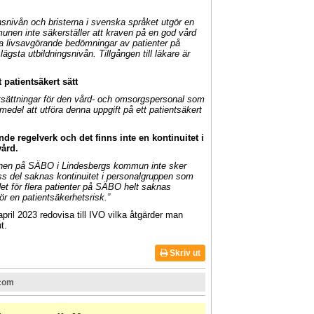
nivån och bristerna i svenska språket utgör en
unen inte säkerställer att kraven på en god vård
ga livsavgörande bedömningar av patienter på
sta utbildningsnivån. Tillgången till läkare är
patientsäkert sätt
rutsättningar för den vård- och omsorgspersonal som
medel att utföra denna uppgift på ett patientsäkert
de regelverk och det finns inte en kontinuitet i
ård.
onen på SÄBO i Lindesbergs kommun inte sker
 viss del saknas kontinuitet i personalgruppen som
det för flera patienter på SÄBO helt saknas
ör en patientsäkerhetsrisk.”
il 2023 redovisa till IVO vilka åtgärder man
t.
Skriv ut
.com