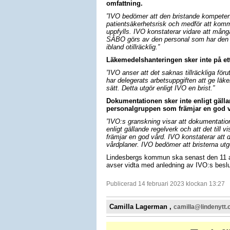
omfattning.
”IVO bedömer att den bristande kompetens
patientsäkerhetsrisk och medför att komm
uppfylls. IVO konstaterar vidare att mån
SÄBO görs av den personal som har den läg
ibland otillräcklig.”
Läkemedelshanteringen sker inte på ett 
”IVO anser att det saknas tillräckliga fö
har delegerats arbetsuppgiften att ge läke
sätt. Detta utgör enligt IVO en brist.”
Dokumentationen sker inte enligt gällan
personalgruppen som främjar en god v
”IVO:s granskning visar att dokumentati
enligt gällande regelverk och att det till
främjar en god vård. IVO konstaterar att 
vårdplaner. IVO bedömer att bristerna utg
Lindesbergs kommun ska senast den 11 apr
avser vidta med anledning av IVO:s beslu
Publicerad 14 februari 2023 klockan 13:27
Camilla Lagerman ,
camilla@lindenytt