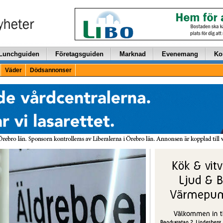
Lunchguiden
Företagsguiden
Marknad
Evenemang
Ko
Väder
Dödsannonser