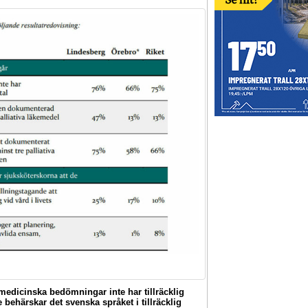
edicinska bedömningar inte har tillräcklig
behärskar det svenska språket i tillräcklig