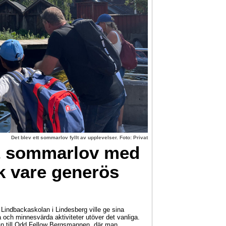
Det blev ett sommarlov fyllt av upplevelser. Foto: Privat
tt sommarlov med
k vare generös
indbackaskolan i Lindesberg ville ge sina
ga och minnesvärda aktiviteter utöver det vanliga.
n till Odd Fellow Bergsmannen, där man