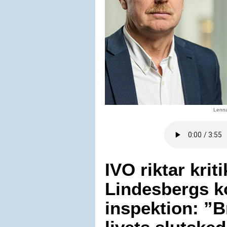
Lenna
IVO riktar krit
Lindesbergs k
inspektion: ”Br