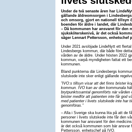
livets slutske
Under de två senaste åren har LindeN
gällande äldreomsorgen i Lindesbergs
och omsorg, gjort en nationell tillsyn
boenden för äldre i landet, där Lindesb
– Då kommunen har ansvaret för den m
sjuksköterskenivå, är det också kommu
säger Lennart Pettersson, enhetschef 
Under 2021 avslöjade LindeNytt ett flerta
Lindesbergs kommun, där både före detta 
vården av de äldre. Under hösten 2022 gj
kommun, varpå myndigheten fattat ett be
kommunen.
Bland punkterna där Lindesbergs kommun u
slutskede inte sker enligt gällande regelve
”IVO:s tillsyn visar att det finns brister k
kommun. IVO kan av den kommunala hälso-
brytpunktssamtal genomförts när vården ö
brister medför att patienten inte får god
med patienter i livets slutskede inte har t
genomföras.”
– Alla i Sverige ska kunna lita på att de 
personer i livets slutskede inte får den vår
kommunen har ansvaret för den medicinsk
är det också kommunen som bär ansvar för
Pettersson, enhetschef på IVO.