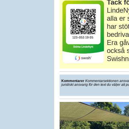
Tack fö
LindeNy
alla e
har stö
bedriva
Era gåv
också s
Swishn
Kommentarer
Kommentarsektionen ansvarar
juridiskt ansvarig för den text du väljer att p