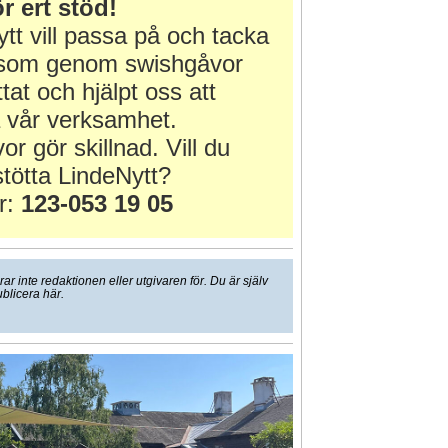
r ert stöd!
tt vill passa på och tacka
r som genom swishgåvor
ttat och hjälpt oss att
 vår verksamhet.
or gör skillnad. Vill du
tötta LindeNytt?
r:
123-053 19 05
 inte redaktionen eller utgivaren för. Du är själv
ublicera här.