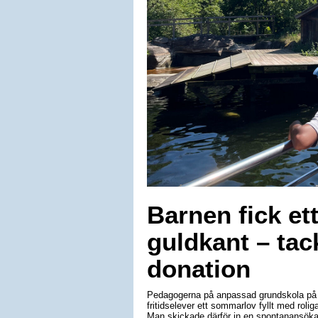
Barnen fick e
guldkant – tac
donation
Pedagogerna på anpassad grundskola på L
fritidselever ett sommarlov fyllt med roli
Man skickade därför in en spontanansöka