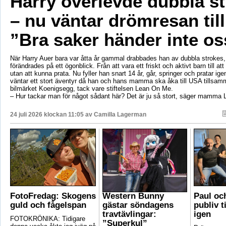
Harry överlevde dubbla s
– nu väntar drömresan til
”Bra saker händer inte os
När Harry Auer bara var åtta år gammal drabbades han av dubbla strokes, 
förändrades på ett ögonblick. Från att vara ett friskt och aktivt barn till att si
utan att kunna prata. Nu fyller han snart 14 år, går, springer och pratar ige
väntar ett stort äventyr då han och hans mamma ska åka till USA tillsa
bilmärket Koenigsegg, tack vare stiftelsen Lean On Me.
– Hur tackar man för något sådant här? Det är ju så stort, säger mamma 
24 juli 2026 klockan 11:05 av
Camilla Lagerman
FotoFredag: Skogens
Western Bunny
Paul oc
guld och fågelspan
gästar söndagens
publiv t
travtävlingar:
igen
FOTOKRÖNIKA: Tidigare
”Superkul”