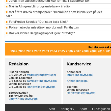
Jonas från Guldsmedshyttan klar för final i Bussförar-SM
Martin Almgren blir programledare – i radio
Möt årets drivna drömjobbare: ”Drömmen är att kunna leva på det
här”
FotoFredag Special: ”Det sade bara klick”
Polisen utreder misstänkt mordbrand i Fanthyttan
Bakker vinner Bergslagsloppet igen: ”Trevligt”
Har du missat e
1999
2000
2001
2002
2003
2004
2005
2006
2007
2008
2009
2010
201
Redaktion
Kundservice
Fredrik Norman
Annonsera
076-234 24 24
fredrik@lindenytt.com
info@lindenytt.com
Camilla Lagerman
073-536 63 56
camilla@lindenytt.com
Annonsprislista
Jennie Einarsson
076-185 86 85
jennie@lindenytt.com
Ekonomi
Jennie Einarsson
Sportredaktion
jennie@lindenytt.com
Timmy Lundegård
timmy@lindenytt.com
Start
Näringsliv
Sport
Lunchguiden