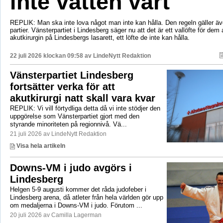
inte vatten värt
REPLIK: Man ska inte lova något man inte kan hålla. Den regeln gäller äve
partier. Vänsterpartiet i Lindesberg säger nu att det är ett vallöfte för dem 
akutkirurgin på Lindesbergs lasarett, ett löfte de inte kan hålla.
22 juli 2026 klockan 09:58 av
LindeNytt Redaktion
Vänsterpartiet Lindesberg
fortsätter verka för att
akutkirurgi natt skall vara kvar
REPLIK: Vi vill förtydliga detta då vi inte stödjer den
uppgörelse som Vänsterpartiet gjort med den
styrande minoriteten på regionnivå. Vä...
21 juli 2026 av LindeNytt Redaktion
Visa hela artikeln
Downs-VM i judo avgörs i
Lindesberg
Helgen 5-9 augusti kommer det råda judofeber i
Lindesberg arena, då atleter från hela världen gör upp
om medaljerna i Downs-VM i judo. Förutom ...
20 juli 2026 av Camilla Lagerman