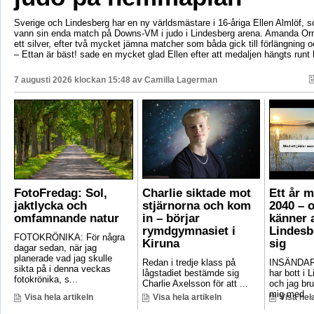
Sverige och Lindesberg har en ny världsmästare i 16-åriga Ellen Almlöf, 
vann sin enda match på Downs-VM i judo i Lindesberg arena. Amanda Orr
ett silver, efter två mycket jämna matcher som båda gick till förlängning
– Ettan är bäst! sade en mycket glad Ellen efter att medaljen hängts runt
7 augusti 2026 klockan 15:48 av
Camilla Lagerman
FotoFredag: Sol,
Charlie siktade mot
Ett år 
jaktlycka och
stjärnorna och kom
2040 – 
omfamnande natur
in – börjar
känner a
rymdgymnasiet i
Lindesb
FOTOKRÖNIKA: För några
Kiruna
sig
dagar sedan, när jag
planerade vad jag skulle
Redan i tredje klass på
INSÄNDAR
sikta på i denna veckas
lågstadiet bestämde sig
har bott i 
fotokrönika, s...
Charlie Axelsson för att ...
och jag bru
mig med ..
Visa hela artikeln
Visa hela artikeln
Visa hela