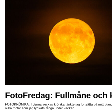
FotoFredag: Fullmåne och 
FOTOKRÖNIKA: I denna veckas krönika tänkte jag fortsätta på mitt bla
olika motiv som jag lyckats fånga under veckan.