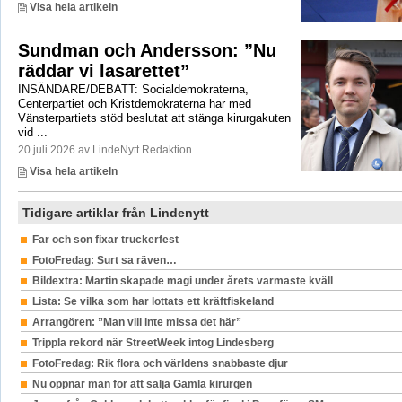
Visa hela artikeln
Sundman och Andersson: ”Nu
räddar vi lasarettet”
INSÄNDARE/DEBATT: Socialdemokraterna,
Centerpartiet och Kristdemokraterna har med
Vänsterpartiets stöd beslutat att stänga kirurgakuten
vid ...
20 juli 2026 av LindeNytt Redaktion
Visa hela artikeln
Tidigare artiklar från Lindenytt
Far och son fixar truckerfest
FotoFredag: Surt sa räven…
Bildextra: Martin skapade magi under årets varmaste kväll
Lista: Se vilka som har lottats ett kräftfiskeland
Arrangören: ”Man vill inte missa det här”
Trippla rekord när StreetWeek intog Lindesberg
FotoFredag: Rik flora och världens snabbaste djur
Nu öppnar man för att sälja Gamla kirurgen