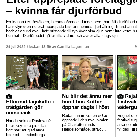
– kvinna får djurförbud
En kvinna i 50-årsåldern, hemmahörande i Lindesberg, har fått djurförbud e
Länsstyrelsen noterat upprepade brister i hennes djurhållning. Bland anna
bedrivit osund avel, haft bristande tillsyn över sina djur, samt inte vetat 
hon haft. Djurförbudet gäller tills vidare och avser alla slags djur.
29 juli 2026 klockan 13:59 av
Camilla Lagerman
Nu blir det ännu mer
Rejäl
Eftermiddagskaffe i
hund hos Kotten –
festival
trädgården gör
öppnar dagis i höst
vädergu
comeback
Redan innan Kotten & Co
Regnet sto
öppnade i den nya lokalen
festivalsug
Har du saknat Pavlovan?
på Charlottenlunds
arrangerade
Eller Key lime pie? Då
Handelsområde, strax ...
fylldes Hill
kommer ett glädjande
besked – Lindesbergs