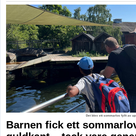
Det blev ett sommarlov fyllt av up
Barnen fick ett sommarl