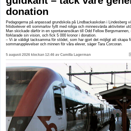
guldkant – tack vare gene
donation
Pedagogerna på anpassad grundskola på Lindbackaskolan i Lindesberg vil
fritidselever ett sommarlov fyllt med roliga och minnesvärda aktiviteter utö
Man skickade därför in en spontanansökan till Odd Fellow Bergsmannen,
förklarade sin vision, och fick 5 000 kronor i donation.
– Vi är väldigt tacksamma för stödet, som har gjort det möjligt att skapa f
sommarupplevelser och minnen för våra elever, säger Tara Corcoran.
5 augusti 2026 klockan 12:46 av
Camilla Lagerman