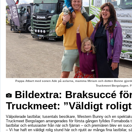
Pappa Atbart med sonen Ade på axlarna, mamma Miriam och dotten Bonne gjord
Truckmeet Bergslagen. F
Bildextra: Braksuccé fö
Truckmeet: ”Väldigt rolig
Välpolerade lastbilar, tusentals besökare, Western Bunny och en spektaku
Truckmeet Bergslagen arrangerades för första gången fylldes Fornaboda 
lastbilar och entusiaster från när och fjärran – och premiären blev en succ
– Vi har haft en väldigt rolig stund här och njutit av många fina lastbilar, s