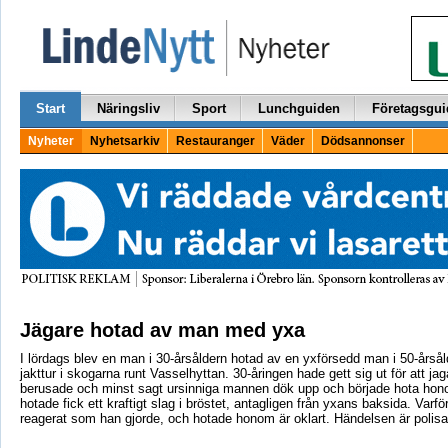
Start
Näringsliv
Sport
Lunchguiden
Företagsgui
Nyheter
Nyhetsarkiv
Restauranger
Väder
Dödsannonser
Jägare hotad av man med yxa
I lördags blev en man i 30-årsåldern hotad av en yxförsedd man i 50-årså
jakttur i skogarna runt Vasselhyttan. 30-åringen hade gett sig ut för att ja
berusade och minst sagt ursinniga mannen dök upp och började hota ho
hotade fick ett kraftigt slag i bröstet, antagligen från yxans baksida. Varfö
reagerat som han gjorde, och hotade honom är oklart. Händelsen är polis