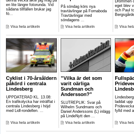
denna vecka åkte jag iväg på
Drömmen om
en lite längre fotorunda. Vid
eget blev v
På söndag körs nya
sådana tillfällen brukar jag
och Paul t
travtävlingar på Fornaboda
fö...
Bergsgården
Travtävlingar med
söndagens ...
Visa hela artikeln
Visa hela artikeln
Visa hela
Cyklist i 70-årsåldern
”Vilka är det som
Fullspä
påkörd i centrala
varit oärliga
Pridevec
Lindesberg
Sundman och
Lindesb
Andersson?”
UPPDATERAD KL. 13.08:
Lindesber
En trafikolycka har inträffat i
laddat upp 
SLUTREPLIK: Svar på
centrala Lindesberg i höjd
Pridevecka
Wilhelm Sundmans och
med Lidl-rondellen. ...
fylld med ak
Daniel Anderssons (L) inlägg
på LindeNytt den ...
Visa hela artikeln
Visa hela artikeln
Visa hela