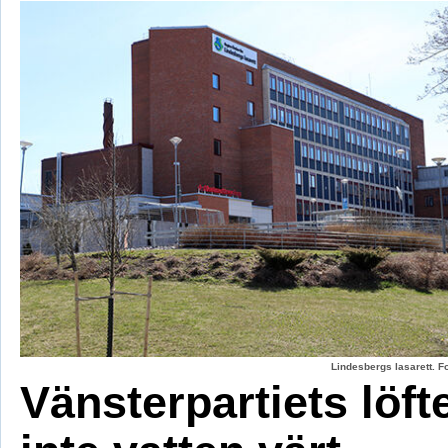
Lindesbergs lasarett. F
Vänsterpartiets löft