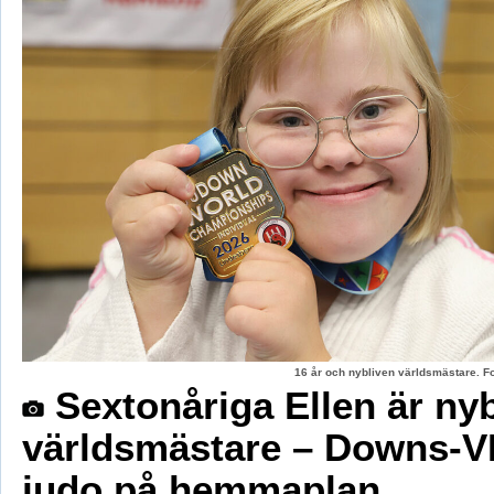
16 år och nybliven världsmästare. F
Sextonåriga Ellen är ny
världsmästare – Downs-V
judo på hemmaplan