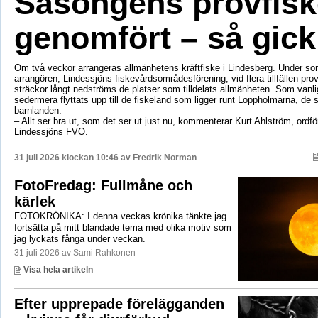
Säsongens provfisk
genomfört – så gick
Om två veckor arrangeras allmänhetens kräftfiske i Lindesberg. Under s
arrangören, Lindessjöns fiskevårdsområdesförening, vid flera tillfällen prov
sträckor långt nedströms de platser som tilldelats allmänheten. Som vanli
sedermera flyttats upp till de fiskeland som ligger runt Loppholmarna, de 
barnlanden.
– Allt ser bra ut, som det ser ut just nu, kommenterar Kurt Ahlström, ordfö
Lindessjöns FVO.
31 juli 2026 klockan 10:46 av
Fredrik Norman
FotoFredag: Fullmåne och
kärlek
FOTOKRÖNIKA: I denna veckas krönika tänkte jag
fortsätta på mitt blandade tema med olika motiv som
jag lyckats fånga under veckan.
31 juli 2026 av Sami Rahkonen
Visa hela artikeln
Efter upprepade förelägganden