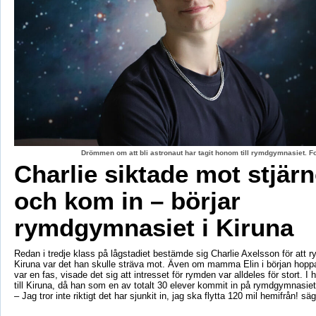
Drömmen om att bli astronaut har tagit honom till rymdgymnasiet. 
Charlie siktade mot stjär
och kom in – börjar
rymdgymnasiet i Kiruna
Redan i tredje klass på lågstadiet bestämde sig Charlie Axelsson för att 
Kiruna var det han skulle sträva mot. Även om mamma Elin i början hoppa
var en fas, visade det sig att intresset för rymden var alldeles för stort. I 
till Kiruna, då han som en av totalt 30 elever kommit in på rymdgymnasiet
– Jag tror inte riktigt det har sjunkit in, jag ska flytta 120 mil hemifrån! sä