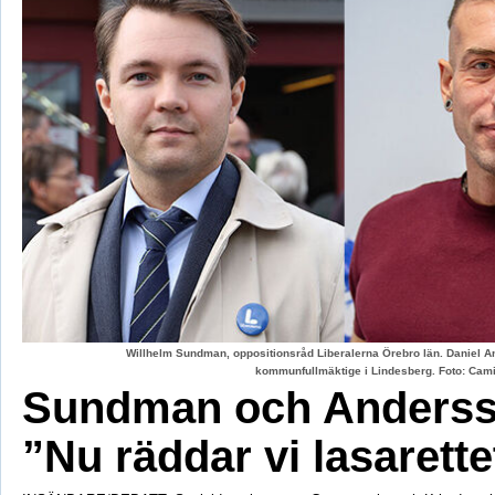
Willhelm Sundman, oppositionsråd Liberalerna Örebro län. Daniel An
kommunfullmäktige i Lindesberg. Foto: Cami
Sundman och Anderss
”Nu räddar vi lasarette