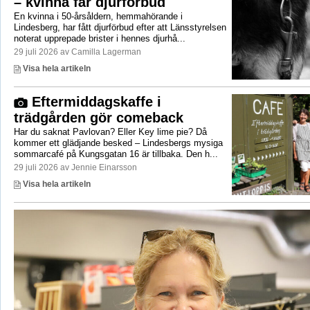
– kvinna får djurförbud
En kvinna i 50-årsåldern, hemmahörande i
Lindesberg, har fått djurförbud efter att Länsstyrelsen
noterat upprepade brister i hennes djurhå...
29 juli 2026 av Camilla Lagerman
Visa hela artikeln
Eftermiddagskaffe i
trädgården gör comeback
Har du saknat Pavlovan? Eller Key lime pie? Då
kommer ett glädjande besked – Lindesbergs mysiga
sommarcafé på Kungsgatan 16 är tillbaka. Den h...
29 juli 2026 av Jennie Einarsson
Visa hela artikeln