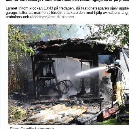
Larmet inkom klockan 10:43 på fredagen, då fastighetsägaren själv upptäck
garage. Efter att man först försökt släcka elden med hjälp av vattenslang,
ambulans och räddningstjänst till platsen.
Foto: Camilla Lagerman