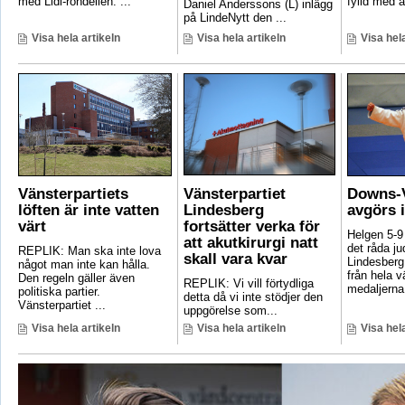
med Lidl-rondellen. ...
fylld med ak
Daniel Anderssons (L) inlägg
på LindeNytt den ...
Visa hela artikeln
Visa hela artikeln
Visa hela
Vänsterpartiets
Vänsterpartiet
Downs-V
löften är inte vatten
Lindesberg
avgörs 
värt
fortsätter verka för
Helgen 5-9
att akutkirurgi natt
det råda ju
REPLIK: Man ska inte lova
skall vara kvar
Lindesberg 
något man inte kan hålla.
från hela 
Den regeln gäller även
REPLIK: Vi vill förtydliga
medaljerna 
politiska partier.
detta då vi inte stödjer den
Vänsterpartiet ...
uppgörelse som...
Visa hela artikeln
Visa hela artikeln
Visa hela