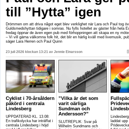
till ”Hytta” igen
Drömmen om att driva något eget blev verklighet när Lara och Paul tog öv
Guldsmedshyttan tidigare i somras. Nu fylls hotellet av gäster från hela 
fredag öppnar de även egen pub med förhoppningen att skapa en ny mötes
– Vi vill gärna välkomna folk hit, det blir en härlig kväll med livemusik, p
säger Lara Herren och Paul Quinn
23 juli 2026 klockan 13:21 av
Jennie Einarsson
Cyklist i 70-årsåldern
”Vilka är det som
Fullspä
påkörd i centrala
varit oärliga
Pridevec
Lindesberg
Sundman och
Lindesb
Andersson?”
UPPDATERAD KL. 13.08:
Lindesber
En trafikolycka har inträffat i
laddat upp 
SLUTREPLIK: Svar på
centrala Lindesberg i höjd
Pridevecka
Wilhelm Sundmans och