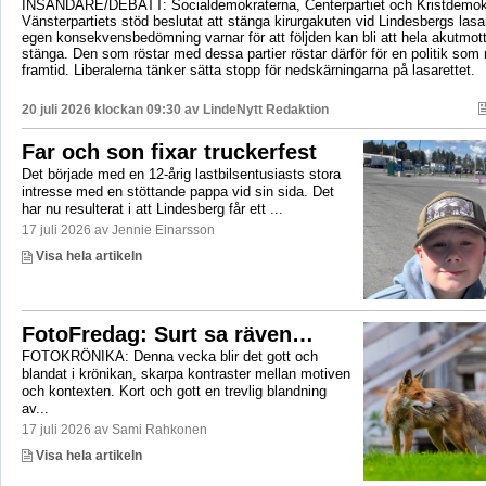
INSÄNDARE/DEBATT: Socialdemokraterna, Centerpartiet och Kristdemok
Vänsterpartiets stöd beslutat att stänga kirurgakuten vid Lindesbergs lasa
egen konsekvensbedömning varnar för att följden kan bli att hela akutmo
stänga. Den som röstar med dessa partier röstar därför för en politik som r
framtid. Liberalerna tänker sätta stopp för nedskärningarna på lasarettet.
20 juli 2026 klockan 09:30 av
LindeNytt Redaktion
Far och son fixar truckerfest
Det började med en 12-årig lastbilsentusiasts stora
intresse med en stöttande pappa vid sin sida. Det
har nu resulterat i att Lindesberg får ett ...
17 juli 2026 av Jennie Einarsson
Visa hela artikeln
FotoFredag: Surt sa räven…
FOTOKRÖNIKA: Denna vecka blir det gott och
blandat i krönikan, skarpa kontraster mellan motiven
och kontexten. Kort och gott en trevlig blandning
av...
17 juli 2026 av Sami Rahkonen
Visa hela artikeln