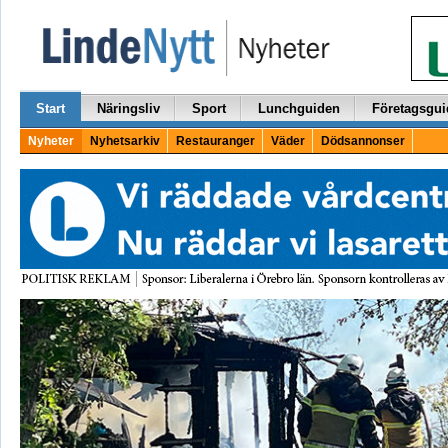
Start
Näringsliv
Sport
Lunchguiden
Företagsgui
Nyheter
Nyhetsarkiv
Restauranger
Väder
Dödsannonser