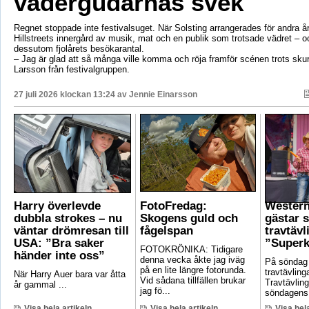
vädergudarnas svek
Regnet stoppade inte festivalsuget. När Solsting arrangerades för andra år
Hillstreets innergård av musik, mat och en publik som trotsade vädret – o
dessutom fjolårets besökarantal.
– Jag är glad att så många ville komma och röja framför scénen trots sku
Larsson från festivalgruppen.
27 juli 2026 klockan 13:24 av
Jennie Einarsson
Harry överlevde
FotoFredag:
Wester
dubbla strokes – nu
Skogens guld och
gästar 
väntar drömresan till
fågelspan
travtävl
USA: ”Bra saker
”Superk
FOTOKRÖNIKA: Tidigare
händer inte oss”
denna vecka åkte jag iväg
På söndag
på en lite längre fotorunda.
travtävlin
När Harry Auer bara var åtta
Vid sådana tillfällen brukar
Travtävlin
år gammal ...
jag fö...
söndagens 
Visa hela artikeln
Visa hela artikeln
Visa hela