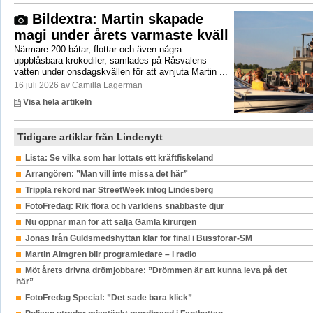
Bildextra: Martin skapade
magi under årets varmaste kväll
Närmare 200 båtar, flottar och även några
uppblåsbara krokodiler, samlades på Råsvalens
vatten under onsdagskvällen för att avnjuta Martin ...
16 juli 2026 av Camilla Lagerman
Visa hela artikeln
Tidigare artiklar från Lindenytt
Lista: Se vilka som har lottats ett kräftfiskeland
Arrangören: ”Man vill inte missa det här”
Trippla rekord när StreetWeek intog Lindesberg
FotoFredag: Rik flora och världens snabbaste djur
Nu öppnar man för att sälja Gamla kirurgen
Jonas från Guldsmedshyttan klar för final i Bussförar-SM
Martin Almgren blir programledare – i radio
Möt årets drivna drömjobbare: ”Drömmen är att kunna leva på det
här”
FotoFredag Special: ”Det sade bara klick”