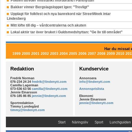
Polisen utreder misstänkt mordbrand i Fanthyttan
Bakker vinner Bergslagsloppet igen: ”Trevligt”
Upplagt för folkfest och nya banrekord när StreetWeek intar
Lindesberg
Mitt löfte till dig – vårdcentralerna och akuten
Lokal aktör tar över bruket i Guldsmedshyttan: ”Ge liv till området”
Har du missat e
1999
2000
2001
2002
2003
2004
2005
2006
2007
2008
2009
2010
201
Redaktion
Kundservice
Fredrik Norman
Annonsera
076-234 24 24
fredrik@lindenytt.com
info@lindenytt.com
Camilla Lagerman
073-536 63 56
camilla@lindenytt.com
Annonsprislista
Jennie Einarsson
076-185 86 85
jennie@lindenytt.com
Ekonomi
Jennie Einarsson
Sportredaktion
jennie@lindenytt.com
Timmy Lundegård
timmy@lindenytt.com
Start
Näringsliv
Sport
Lunchguiden