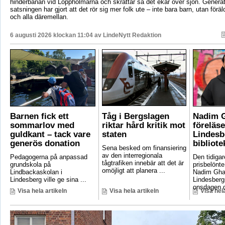
hinderbanan vid Loppholmarna och skrattar så det ekar över sjön. Genera
satsningen har gjort att det rör sig mer folk ute – inte bara barn, utan föräld
och alla däremellan.
6 augusti 2026 klockan 11:04 av
LindeNytt Redaktion
Barnen fick ett
Tåg i Bergslagen
Nadim 
sommarlov med
riktar hård kritik mot
föreläse
guldkant – tack vare
staten
Lindesb
generös donation
bibliote
Sena besked om finansiering
av den interregionala
Pedagogerna på anpassad
Den tidigar
tågtrafiken innebär att det är
grundskola på
prisbelönte
omöjligt att planera ...
Lindbackaskolan i
Nadim Gha
Lindesberg ville ge sina ...
Lindesbergs
onsdagen d
Visa hela artikeln
Visa hela artikeln
Visa hela