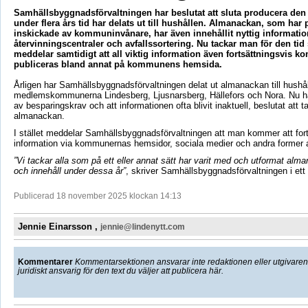
Samhällsbyggnadsförvaltningen har beslutat att sluta producera de
under flera års tid har delats ut till hushållen. Almanackan, som har p
inskickade av kommuninvånare, har även innehållit nyttig informati
återvinningscentraler och avfallssortering. Nu tackar man för den tid
meddelar samtidigt att all viktig information även fortsättningsvis k
publiceras bland annat på kommunens hemsida.
Årligen har S
amhällsbyggnadsförvaltningen
delat ut almanackan till hushål
medlemskommunerna Lindesberg, Ljusnarsberg, Hällefors och Nora. Nu h
av besparingskrav och att informationen ofta blivit inaktuell, beslutat att ta
almanackan.
I stället meddelar S
amhällsbyggnadsförvaltningen
att man kommer att forts
information via kommunernas hemsidor, sociala medier och andra former 
”Vi tackar alla som på ett eller annat sätt har varit med och utformat al
och innehåll under dessa år”
, skriver S
amhällsbyggnadsförvaltningen
i et
Publicerad 18 november 2025 klockan 14:13
Jennie Einarsson ,
jennie@lindenytt.com
Kommentarer
Kommentarsektionen ansvarar inte redaktionen eller utgivaren f
juridiskt ansvarig för den text du väljer att publicera här.