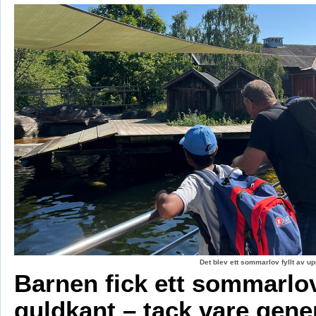
Det blev ett sommarlov fyllt av up
Barnen fick ett sommarl
guldkant – tack vare gene