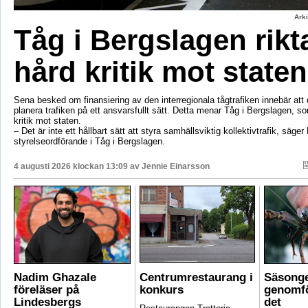
Ark
Tåg i Bergslagen rikt
hård kritik mot staten
Sena besked om finansiering av den interregionala tågtrafiken innebär att d
planera trafiken på ett ansvarsfullt sätt. Detta menar Tåg i Bergslagen, so
kritik mot staten.
– Det är inte ett hållbart sätt att styra samhällsviktig kollektivtrafik, säger 
styrelseordförande i Tåg i Bergslagen.
4 augusti 2026 klockan 13:09 av
Jennie Einarsson
Nadim Ghazale
Centrumrestaurang i
Säsonge
föreläser på
konkurs
genomfö
Lindesbergs
det