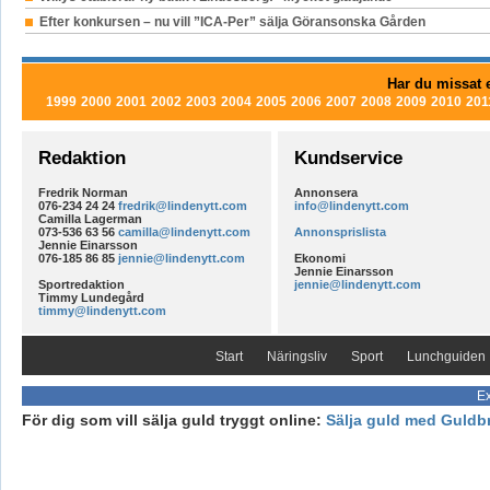
Efter konkursen – nu vill ”ICA-Per” sälja Göransonska Gården
Har du missat e
1999
2000
2001
2002
2003
2004
2005
2006
2007
2008
2009
2010
201
Redaktion
Kundservice
Fredrik Norman
Annonsera
076-234 24 24
fredrik@lindenytt.com
info@lindenytt.com
Camilla Lagerman
073-536 63 56
camilla@lindenytt.com
Annonsprislista
Jennie Einarsson
076-185 86 85
jennie@lindenytt.com
Ekonomi
Jennie Einarsson
Sportredaktion
jennie@lindenytt.com
Timmy Lundegård
timmy@lindenytt.com
Start
Näringsliv
Sport
Lunchguiden
Ex
För dig som vill sälja guld tryggt online:
Sälja guld med Guldb