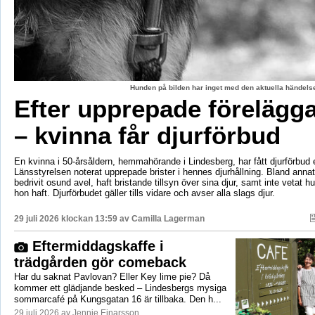
Hunden på bilden har inget med den aktuella händelse
Efter upprepade förelägg
– kvinna får djurförbud
En kvinna i 50-årsåldern, hemmahörande i Lindesberg, har fått djurförbud e
Länsstyrelsen noterat upprepade brister i hennes djurhållning. Bland anna
bedrivit osund avel, haft bristande tillsyn över sina djur, samt inte vetat 
hon haft. Djurförbudet gäller tills vidare och avser alla slags djur.
29 juli 2026 klockan 13:59 av
Camilla Lagerman
Eftermiddagskaffe i
trädgården gör comeback
Har du saknat Pavlovan? Eller Key lime pie? Då
kommer ett glädjande besked – Lindesbergs mysiga
sommarcafé på Kungsgatan 16 är tillbaka. Den h...
29 juli 2026 av Jennie Einarsson