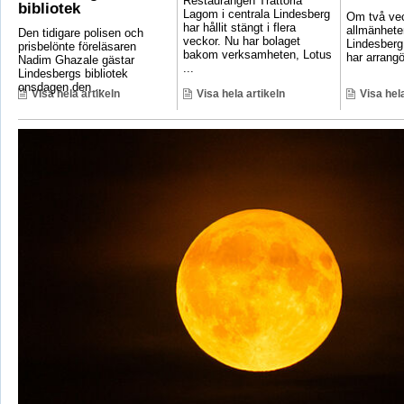
Restaurangen Trattoria
bibliotek
Lagom i centrala Lindesberg
Om två vec
har hållit stängt i flera
allmänheten
Den tidigare polisen och
veckor. Nu har bolaget
Lindesber
prisbelönte föreläsaren
bakom verksamheten, Lotus
har arrangö
Nadim Ghazale gästar
...
Lindesbergs bibliotek
onsdagen den ...
Visa hela artikeln
Visa hela artikeln
Visa hela