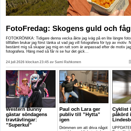
FotoFredag: Skogens guld och fåg
FOTOKRÖNIKA: Tidigare denna vecka åkte jag iväg på en lite längre foto
tillfällen brukar jag först tänka ut vad jag vill fotografera för typ av motiv. 
bestämt mig så skapar jag mig en rutt som är anpassad efter de motiv ja
fotografera. Häng med så får ni se hur det gick…
24 juli 2026 klockan 23:45 av
Sami Rahkonen
Western Bunny
Paul och Lara ger
Cyklist 
gästar söndagens
publiv till ”Hytta”
påkörd i
travtävlingar:
igen
Lindesb
”Superkul”
Drömmen om att driva något
UPPDATER