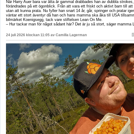
När Harry Auer bara var åtta år gammal drabbades han av dubbla strokes, 
förändrades på ett ögonblick. Från att vara ett friskt och aktivt barn till att si
utan att kunna prata. Nu fyller han snart 14 år, går, springer och pratar ige
väntar ett stort äventyr då han och hans mamma ska åka till USA tillsa
bilmärket Koenigsegg, tack vare stiftelsen Lean On Me.
– Hur tackar man för något sådant här? Det är ju så stort, säger mamma 
24 juli 2026 klockan 11:05 av
Camilla Lagerman