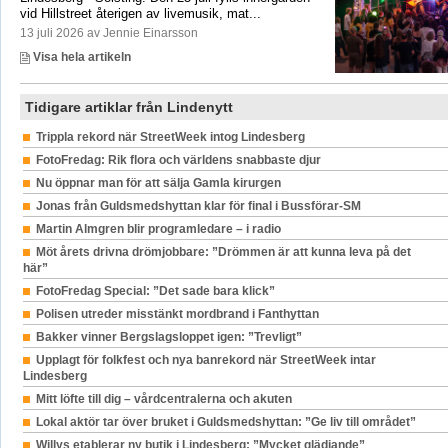
vid Hillstreet återigen av livemusik, mat...
13 juli 2026 av Jennie Einarsson
Visa hela artikeln
Tidigare artiklar från Lindenytt
Trippla rekord när StreetWeek intog Lindesberg
FotoFredag: Rik flora och världens snabbaste djur
Nu öppnar man för att sälja Gamla kirurgen
Jonas från Guldsmedshyttan klar för final i Bussförar-SM
Martin Almgren blir programledare – i radio
Möt årets drivna drömjobbare: ”Drömmen är att kunna leva på det
här”
FotoFredag Special: ”Det sade bara klick”
Polisen utreder misstänkt mordbrand i Fanthyttan
Bakker vinner Bergslagsloppet igen: ”Trevligt”
Upplagt för folkfest och nya banrekord när StreetWeek intar
Lindesberg
Mitt löfte till dig – vårdcentralerna och akuten
Lokal aktör tar över bruket i Guldsmedshyttan: ”Ge liv till området”
Willys etablerar ny butik i Lindesberg: ”Mycket glädjande”