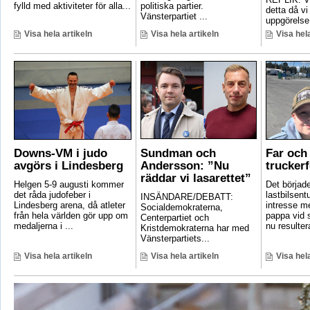
fylld med aktiviteter för alla...
politiska partier.
detta då vi
Vänsterpartiet ...
uppgörelse
Visa hela artikeln
Visa hela artikeln
Visa hela
Downs-VM i judo
Sundman och
Far och 
avgörs i Lindesberg
Andersson: ”Nu
truckerf
räddar vi lasarettet”
Helgen 5-9 augusti kommer
Det börjad
det råda judofeber i
lastbilsent
INSÄNDARE/DEBATT:
Lindesberg arena, då atleter
intresse m
Socialdemokraterna,
från hela världen gör upp om
pappa vid s
Centerpartiet och
medaljerna i ...
nu resultera
Kristdemokraterna har med
Vänsterpartiets...
Visa hela artikeln
Visa hela artikeln
Visa hela