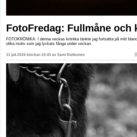
FotoFredag: Fullmåne och 
FOTOKRÖNIKA: I denna veckas krönika tänkte jag fortsätta på mitt bla
olika motiv som jag lyckats fånga under veckan.
31 juli 2026 klockan 10:45 av
Sami Rahkonen