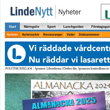
Start
Näringsliv
Sport
Lunchguiden
Företagsgui
Nyheter
Nyhetsarkiv
Restauranger
Väder
Dödsannonser