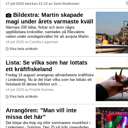
17 juli 2026 klockan 21:10 av
Sami Rahkonen
Bildextra: Martin skapade
magi under årets varmaste kväll
Närmare 200 båtar, flottar och även några
uppblåsbara krokodiler, samlades på Råsvalens
vatten under onsdagskvällen för att avnjuta Martin ...
16 juli 2026 av Camilla Lagerman
Visa hela artikeln
Lista: Se vilka som har lottats
ett kräftfiskeland
Fredag 14 augusti arrangeras allmänhetens kräftfiske
i Lindesberg. Nu är det klart vilka som har lottats ett
fiskeland till denna folkfest och ...
14 juli 2026 av Fredrik Norman
Visa hela artikeln
Arrangören: ”Man vill inte
missa det här”
Det börjar dra ihop sig inför sommarens musikfest i
Lindesberg - Solsting. Den 25 juli fylls innergården