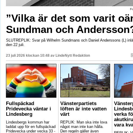
F
”Vilka är det som varit oä
Sundman och Andersson
SLUTREPLIK: Svar på Wilhelm Sundmans och Daniel Anderssons (L) inlä
den 22 juli.
23 juli 2026 klockan 10:48 av
LindeNytt Redaktion
Fullspäckad
Vänsterpartiets
Vänster
Pridevecka väntar i
löften är inte vatten
Lindesb
Lindesberg
värt
verka fö
akutkiru
Lindesbergs kommun har
REPLIK: Man ska inte lova
vara kv
laddat upp för en fullspäckad
något man inte kan hålla.
Pridevecka under vecka 33 -
Den regeln gäller även
REPLIK: Vi 