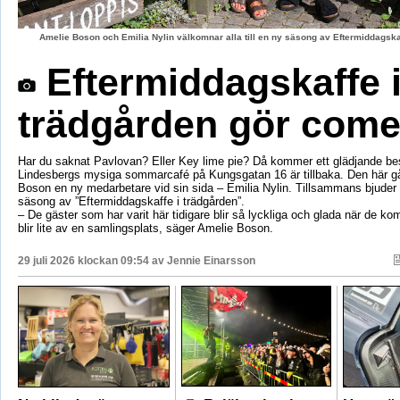
Amelie Boson och Emilia Nylin välkomnar alla till en ny säsong av Eftermiddagskaf
Eftermiddagskaffe 
trädgården gör com
Har du saknat Pavlovan? Eller Key lime pie? Då kommer ett glädjande be
Lindesbergs mysiga sommarcafé på Kungsgatan 16 är tillbaka. Den här g
Boson en ny medarbetare vid sin sida – Emilia Nylin. Tillsammans bjuder de
säsong av ”Eftermiddagskaffe i trädgården”.
– De gäster som har varit här tidigare blir så lyckliga och glada när de ko
blir lite av en samlingsplats, säger Amelie Boson.
29 juli 2026 klockan 09:54 av
Jennie Einarsson