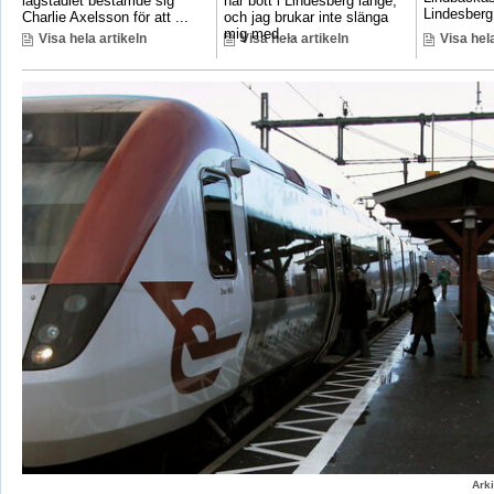
lågstadiet bestämde sig
har bott i Lindesberg länge,
Lindesberg 
Charlie Axelsson för att ...
och jag brukar inte slänga
mig med ...
Visa hela artikeln
Visa hela artikeln
Visa hela
Ark