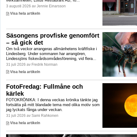
verksamheten, Lotus Restaurant AB, fö...
3 augusti 2026 av Jennie Einarsson
Visa hela artikeln
Säsongens provfiske genomfört
– så gick det
Om två veckor arrangeras allmänhetens kräftfiske i
Lindesberg. Under sommaren har arrangören,
Lindessjöns fiskevårdsområdesförening, vid flera...
31 juli 2026 av Fredrik Norman
Visa hela artikeln
FotoFredag: Fullmåne och
kärlek
FOTOKRÖNIKA: I denna veckas krönika tänkte jag
fortsätta på mitt blandade tema med olika motiv som
jag lyckats fånga under veckan.
31 juli 2026 av Sami Rahkonen
Visa hela artikeln