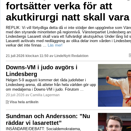
fortsätter verka för att
akutkirurgi natt skall vara
REPLIK: Vi vill förtydliga detta då vi inte stödjer den uppgörelse som Vänst
med den styrande minoriteten på regionnivå. Vänsterpartiet Lindesberg an
Lindesbergs Lasarett skall vara ett fullvärdigt akutsjukhus Under lång tid
Lasarett avlövats med nedläggning av olika delar inom vården i Lindesberg
verkar det inte finnas …
Läs mer!
21 juli 2026 klockan 11:50 av
LindeNytt Redaktion
Downs-VM i judo avgörs i
Lindesberg
Helgen 5-9 augusti kommer det råda judofeber i
Lindesberg arena, då atleter från hela världen gör upp
om medaljerna i Downs-VM i judo. Förutom ...
20 juli 2026 av Camilla Lagerman
Visa hela artikeln
Sundman och Andersson: ”Nu
räddar vi lasarettet”
INSÄNDARE/DEBATT: Socialdemokraterna,