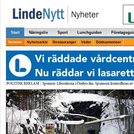
Start
Näringsliv
Sport
Lunchguiden
Företagsgui
Nyheter
Nyhetsarkiv
Restauranger
Väder
Dödsannonser