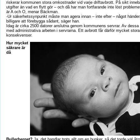
riskerar kommunen stora omkostnader vid varje driftavbrott. På sikt innebä
utgifter än vad en flytt gör – och då har man fortfarande inte löst problem
är A och O, menar Bäckman.
-Ur säkerhetssynpunkt måste man agera innan – inte efter – något händer. 
billigare att förebygga sådant, säger han.
Idag är cirka 2500 datorer anslutna genom kommunens servrar. Av dessa 
med administrativa arbeten i servrarna. Ett avbrott får därför mycket stora 
konsekvenser.
Hur mycket
säkrare är
då
Bullerberget?
Ja, det handlar trots allt om en bunker, så det torde väl åt