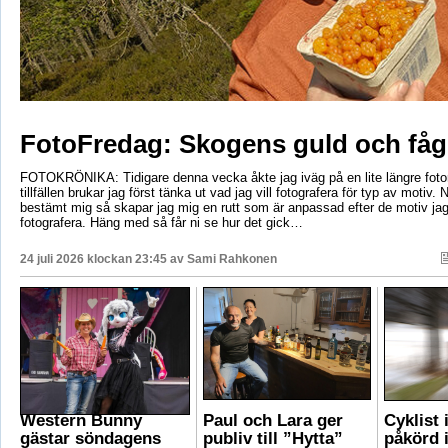
FotoFredag: Skogens guld och fåg
FOTOKRÖNIKA: Tidigare denna vecka åkte jag iväg på en lite längre foto
tillfällen brukar jag först tänka ut vad jag vill fotografera för typ av motiv. 
bestämt mig så skapar jag mig en rutt som är anpassad efter de motiv ja
fotografera. Häng med så får ni se hur det gick…
24 juli 2026 klockan 23:45 av
Sami Rahkonen
Western Bunny
Paul och Lara ger
Cyklist 
gästar söndagens
publiv till ”Hytta”
påkörd i