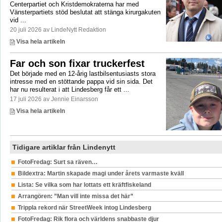
Centerpartiet och Kristdemokraterna har med
Vänsterpartiets stöd beslutat att stänga kirurgakuten
vid ...
20 juli 2026 av LindeNytt Redaktion
Visa hela artikeln
Far och son fixar truckerfest
Det började med en 12-årig lastbilsentusiasts stora
intresse med en stöttande pappa vid sin sida. Det
har nu resulterat i att Lindesberg får ett ...
17 juli 2026 av Jennie Einarsson
Visa hela artikeln
Tidigare artiklar från Lindenytt
FotoFredag: Surt sa räven…
Bildextra: Martin skapade magi under årets varmaste kväll
Lista: Se vilka som har lottats ett kräftfiskeland
Arrangören: ”Man vill inte missa det här”
Trippla rekord när StreetWeek intog Lindesberg
FotoFredag: Rik flora och världens snabbaste djur