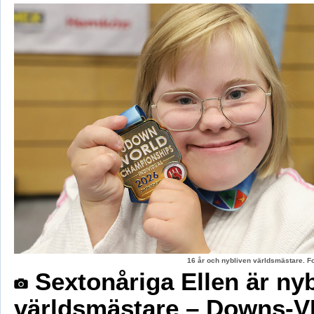
16 år och nybliven världsmästare. F
Sextonåriga Ellen är ny
världsmästare – Downs-V