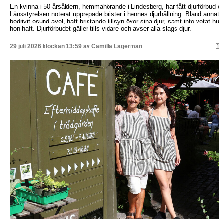
En kvinna i 50-årsåldern, hemmahörande i Lindesberg, har fått djurförbud e
Länsstyrelsen noterat upprepade brister i hennes djurhållning. Bland anna
bedrivit osund avel, haft bristande tillsyn över sina djur, samt inte vetat 
hon haft. Djurförbudet gäller tills vidare och avser alla slags djur.
29 juli 2026 klockan 13:59 av
Camilla Lagerman