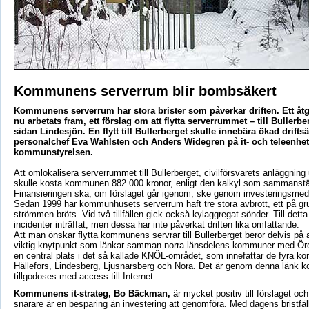
Kommunens serverrum blir bombsäkert
Kommunens serverrum har stora brister som påverkar driften. Ett åtg
nu arbetats fram, ett förslag om att flytta serverrummet – till Bullerb
sidan Lindesjön. En flytt till Bullerberget skulle innebära ökad driftsä
personalchef Eva Wahlsten och Anders Widegren på it- och teleenheten
kommunstyrelsen.
Att omlokalisera serverrummet till Bullerberget, civilförsvarets anläggning
skulle kosta kommunen 882 000 kronor, enligt den kalkyl som sammanstäl
Finansieringen ska, om förslaget går igenom, ske genom investeringsmed
Sedan 1999 har kommunhusets serverrum haft tre stora avbrott, ett på gru
strömmen bröts. Vid två tillfällen gick också kylaggregat sönder. Till detta
incidenter inträffat, men dessa har inte påverkat driften lika omfattande.
Att man önskar flytta kommunens servrar till Bullerberget beror delvis på a
viktig knytpunkt som länkar samman norra länsdelens kommuner med Öre
en central plats i det så kallade KNÖL-området, som innefattar de fyra 
Hällefors, Lindesberg, Ljusnarsberg och Nora. Det är genom denna länk
tillgodoses med access till Internet.
Kommunens it-strateg, Bo Bäckman,
är mycket positiv till förslaget oc
snarare är en besparing än investering att genomföra. Med dagens bristfäl