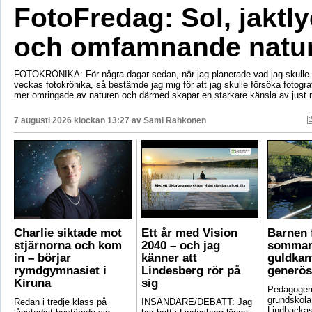
FotoFredag: Sol, jaktl
och omfamnande natu
FOTOKRÖNIKA: För några dagar sedan, när jag planerade vad jag skulle s
veckas fotokrönika, så bestämde jag mig för att jag skulle försöka fotogr
mer omringade av naturen och därmed skapar en starkare känsla av just 
7 augusti 2026 klockan 13:27 av
Sami Rahkonen
Charlie siktade mot
Ett år med Vision
Barnen f
stjärnorna och kom
2040 – och jag
sommar
in – börjar
känner att
guldkant
rymdgymnasiet i
Lindesberg rör på
generös
Kiruna
sig
Pedagoger
grundskola
Redan i tredje klass på
INSÄNDARE/DEBATT: Jag
Lindbackas