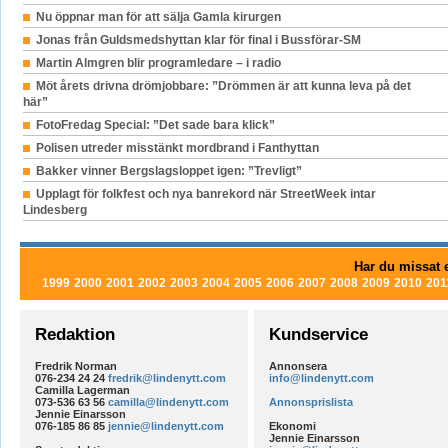
Nu öppnar man för att sälja Gamla kirurgen
Jonas från Guldsmedshyttan klar för final i Bussförar-SM
Martin Almgren blir programledare – i radio
Möt årets drivna drömjobbare: ”Drömmen är att kunna leva på det
här”
FotoFredag Special: ”Det sade bara klick”
Polisen utreder misstänkt mordbrand i Fanthyttan
Bakker vinner Bergslagsloppet igen: ”Trevligt”
Upplagt för folkfest och nya banrekord när StreetWeek intar
Lindesberg
Har du missat e
1999
2000
2001
2002
2003
2004
2005
2006
2007
2008
2009
2010
201
Redaktion
Kundservice
Fredrik Norman
Annonsera
076-234 24 24
fredrik@lindenytt.com
info@lindenytt.com
Camilla Lagerman
073-536 63 56
camilla@lindenytt.com
Annonsprislista
Jennie Einarsson
076-185 86 85
jennie@lindenytt.com
Ekonomi
Jennie Einarsson