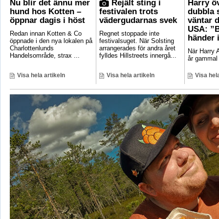
Nu blir det ännu mer
Rejält sting i
Harry ö
hund hos Kotten –
festivalen trots
dubbla 
öppnar dagis i höst
vädergudarnas svek
väntar d
USA: ”B
Redan innan Kotten & Co
Regnet stoppade inte
händer 
öppnade i den nya lokalen på
festivalsuget. När Solsting
Charlottenlunds
arrangerades för andra året
När Harry A
Handelsområde, strax ...
fylldes Hillstreets innergå...
år gammal 
Visa hela artikeln
Visa hela artikeln
Visa hela