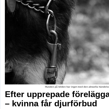
Hunden på bilden har inget med den aktuella händelse
Efter upprepade förelägg
– kvinna får djurförbud