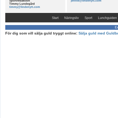
Sportredaktion
jennie@lindenytt.com
Timmy Lundegård
timmy@lindenytt.com
Start
Näringsliv
Sport
Lunchguiden
Ex
För dig som vill sälja guld tryggt online:
Sälja guld med Guldb