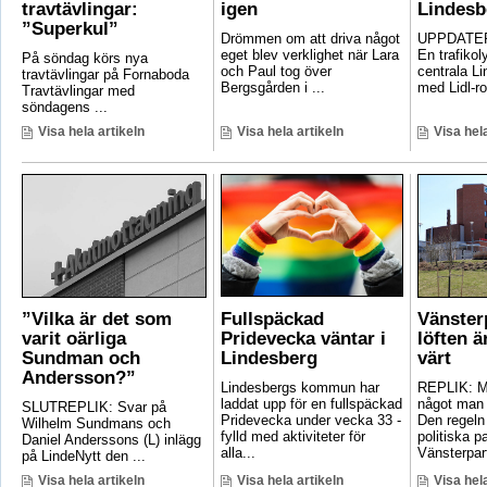
travtävlingar:
igen
Lindesb
”Superkul”
Drömmen om att driva något
UPPDATER
eget blev verklighet när Lara
En trafikoly
På söndag körs nya
och Paul tog över
centrala Li
travtävlingar på Fornaboda
Bergsgården i ...
med Lidl-ro
Travtävlingar med
söndagens ...
Visa hela artikeln
Visa hela artikeln
Visa hela
”Vilka är det som
Fullspäckad
Vänster
varit oärliga
Pridevecka väntar i
löften ä
Sundman och
Lindesberg
värt
Andersson?”
Lindesbergs kommun har
REPLIK: Ma
laddat upp för en fullspäckad
något man 
SLUTREPLIK: Svar på
Pridevecka under vecka 33 -
Den regeln
Wilhelm Sundmans och
fylld med aktiviteter för
politiska pa
Daniel Anderssons (L) inlägg
alla...
Vänsterpart
på LindeNytt den ...
Visa hela artikeln
Visa hela artikeln
Visa hela