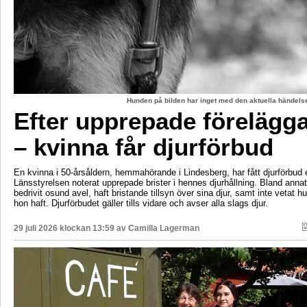
Hunden på bilden har inget med den aktuella händelse
Efter upprepade förelägg
– kvinna får djurförbud
En kvinna i 50-årsåldern, hemmahörande i Lindesberg, har fått djurförbud e
Länsstyrelsen noterat upprepade brister i hennes djurhållning. Bland anna
bedrivit osund avel, haft bristande tillsyn över sina djur, samt inte vetat 
hon haft. Djurförbudet gäller tills vidare och avser alla slags djur.
29 juli 2026 klockan 13:59 av
Camilla Lagerman