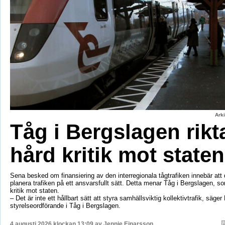
Ark
Tåg i Bergslagen rikt
hård kritik mot staten
Sena besked om finansiering av den interregionala tågtrafiken innebär att d
planera trafiken på ett ansvarsfullt sätt. Detta menar Tåg i Bergslagen, so
kritik mot staten.
– Det är inte ett hållbart sätt att styra samhällsviktig kollektivtrafik, säger 
styrelseordförande i Tåg i Bergslagen.
4 augusti 2026 klockan 13:09 av
Jennie Einarsson