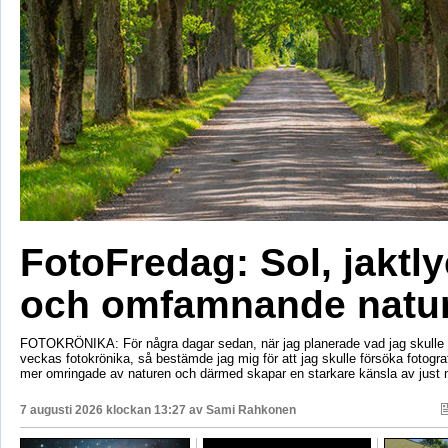
FotoFredag: Sol, jaktl
och omfamnande natu
FOTOKRÖNIKA: För några dagar sedan, när jag planerade vad jag skulle s
veckas fotokrönika, så bestämde jag mig för att jag skulle försöka fotogr
mer omringade av naturen och därmed skapar en starkare känsla av just 
7 augusti 2026 klockan 13:27 av
Sami Rahkonen