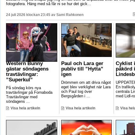
fotografera. Häng med så får ni se hur det gick…
24 juli 2026 klockan 23:45 av
Sami Rahkonen
Western Bunny
Paul och Lara ger
Cyklist 
gästar söndagens
publiv till ”Hytta”
påkörd i
travtävlingar:
igen
Lindesb
”Superkul”
Drömmen om att driva något
UPPDATER
eget blev verklighet när Lara
En trafikoly
På söndag körs nya
och Paul tog över
centrala Li
travtävlingar på Fornaboda
Bergsgården i ...
med Lidl-ro
Travtävlingar med
söndagens ...
Visa hela artikeln
Visa hela artikeln
Visa hela