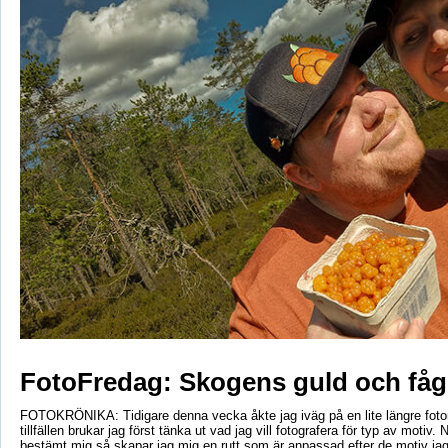
FotoFredag: Skogens guld och fåg
FOTOKRÖNIKA: Tidigare denna vecka åkte jag iväg på en lite längre foto
tillfällen brukar jag först tänka ut vad jag vill fotografera för typ av motiv. 
bestämt mig så skapar jag mig en rutt som är anpassad efter de motiv ja