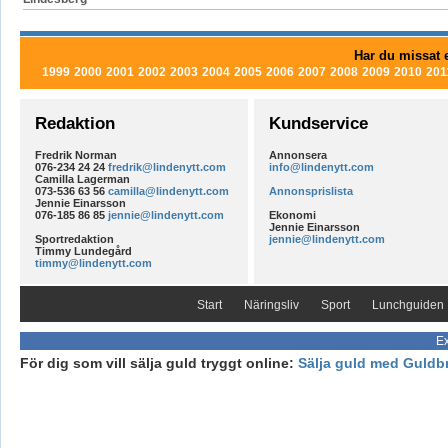
Har du missat e
1999
2000
2001
2002
2003
2004
2005
2006
2007
2008
2009
2010
201
Redaktion
Kundservice
Fredrik Norman
Annonsera
076-234 24 24
fredrik@lindenytt.com
info@lindenytt.com
Camilla Lagerman
073-536 63 56
camilla@lindenytt.com
Annonsprislista
Jennie Einarsson
076-185 86 85
jennie@lindenytt.com
Ekonomi
Jennie Einarsson
Sportredaktion
jennie@lindenytt.com
Timmy Lundegård
timmy@lindenytt.com
Start
Näringsliv
Sport
Lunchguiden
Ex
För dig som vill sälja guld tryggt online:
Sälja guld med Guldb