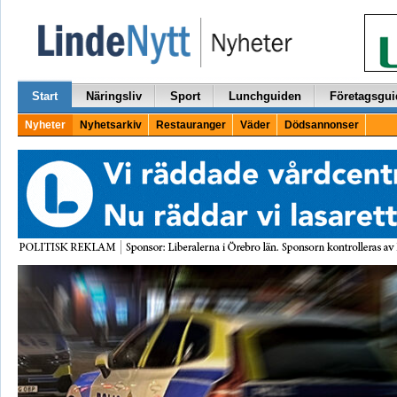
Start
Näringsliv
Sport
Lunchguiden
Företagsgui
Nyheter
Nyhetsarkiv
Restauranger
Väder
Dödsannonser