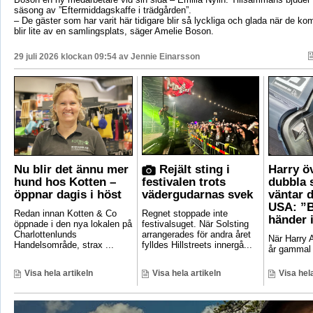
säsong av ”Eftermiddagskaffe i trädgården”.
– De gäster som har varit här tidigare blir så lyckliga och glada när de ko
blir lite av en samlingsplats, säger Amelie Boson.
29 juli 2026 klockan 09:54 av
Jennie Einarsson
Nu blir det ännu mer
Rejält sting i
Harry ö
hund hos Kotten –
festivalen trots
dubbla 
öppnar dagis i höst
vädergudarnas svek
väntar d
USA: ”B
Redan innan Kotten & Co
Regnet stoppade inte
händer 
öppnade i den nya lokalen på
festivalsuget. När Solsting
Charlottenlunds
arrangerades för andra året
När Harry A
Handelsområde, strax ...
fylldes Hillstreets innergå...
år gammal 
Visa hela artikeln
Visa hela artikeln
Visa hela