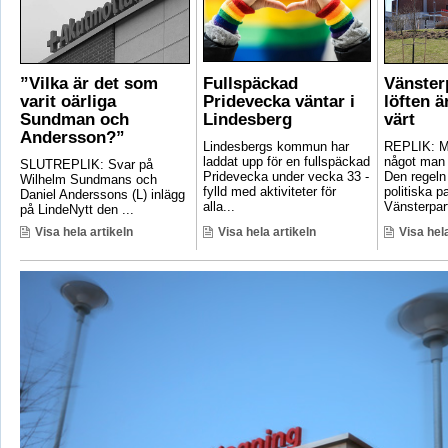
”Vilka är det som
Fullspäckad
Vänster
varit oärliga
Pridevecka väntar i
löften ä
Sundman och
Lindesberg
värt
Andersson?”
Lindesbergs kommun har
REPLIK: Ma
laddat upp för en fullspäckad
något man 
SLUTREPLIK: Svar på
Pridevecka under vecka 33 -
Den regeln
Wilhelm Sundmans och
fylld med aktiviteter för
politiska pa
Daniel Anderssons (L) inlägg
alla...
Vänsterpart
på LindeNytt den ...
Visa hela artikeln
Visa hela artikeln
Visa hela