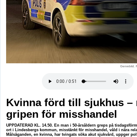
Genrebild. 
Kvinna förd till sjukhus 
gripen för misshandel
UPPDATERAD KL. 14.50. En man i 50-årsåldern greps på tisdagsför
ort i Lindesbergs kommun, misstänkt för misshandel, våld i nära rela
Målsäganden, en kvinna, har tvingats söka akut sjukvård, uppger pol