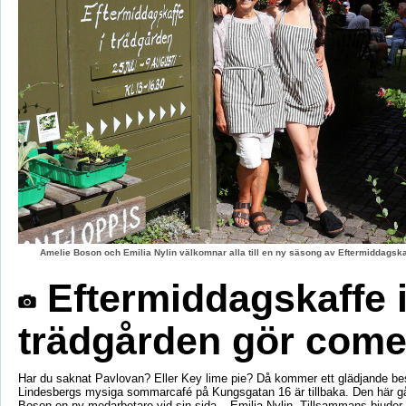
Amelie Boson och Emilia Nylin välkomnar alla till en ny säsong av Eftermiddagskaf
Eftermiddagskaffe 
trädgården gör com
Har du saknat Pavlovan? Eller Key lime pie? Då kommer ett glädjande be
Lindesbergs mysiga sommarcafé på Kungsgatan 16 är tillbaka. Den här g
Boson en ny medarbetare vid sin sida – Emilia Nylin. Tillsammans bjuder de