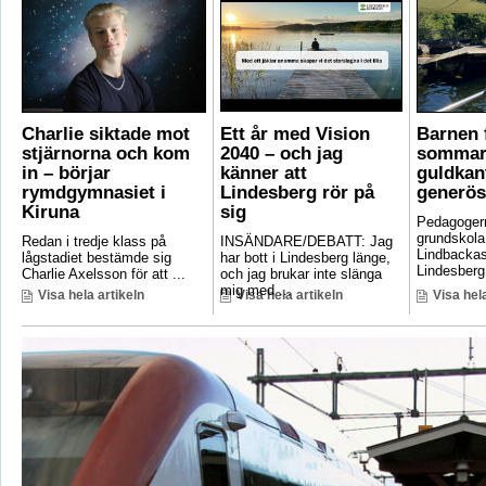
Charlie siktade mot
Ett år med Vision
Barnen f
stjärnorna och kom
2040 – och jag
sommar
in – börjar
känner att
guldkant
rymdgymnasiet i
Lindesberg rör på
generös
Kiruna
sig
Pedagoger
grundskola
Redan i tredje klass på
INSÄNDARE/DEBATT: Jag
Lindbackas
lågstadiet bestämde sig
har bott i Lindesberg länge,
Lindesberg 
Charlie Axelsson för att ...
och jag brukar inte slänga
mig med ...
Visa hela artikeln
Visa hela artikeln
Visa hela