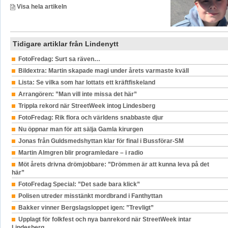
Visa hela artikeln
Tidigare artiklar från Lindenytt
FotoFredag: Surt sa räven…
Bildextra: Martin skapade magi under årets varmaste kväll
Lista: Se vilka som har lottats ett kräftfiskeland
Arrangören: ”Man vill inte missa det här”
Trippla rekord när StreetWeek intog Lindesberg
FotoFredag: Rik flora och världens snabbaste djur
Nu öppnar man för att sälja Gamla kirurgen
Jonas från Guldsmedshyttan klar för final i Bussförar-SM
Martin Almgren blir programledare – i radio
Möt årets drivna drömjobbare: ”Drömmen är att kunna leva på det
här”
FotoFredag Special: ”Det sade bara klick”
Polisen utreder misstänkt mordbrand i Fanthyttan
Bakker vinner Bergslagsloppet igen: ”Trevligt”
Upplagt för folkfest och nya banrekord när StreetWeek intar
Lindesberg