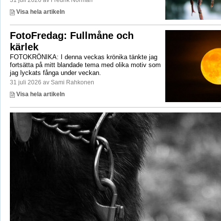
Visa hela artikeln
FotoFredag: Fullmåne och
kärlek
FOTOKRÖNIKA: I denna veckas krönika tänkte jag
fortsätta på mitt blandade tema med olika motiv som
jag lyckats fånga under veckan.
31 juli 2026 av Sami Rahkonen
Visa hela artikeln