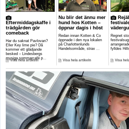
Nu blir det ännu mer
Rejäl
Eftermiddagskaffe i
hund hos Kotten –
festival
trädgården gör
öppnar dagis i höst
vädergu
comeback
Redan innan Kotten & Co
Regnet sto
öppnade i den nya lokalen
festivalsug
Har du saknat Pavlovan?
på Charlottenlunds
arrangerade
Eller Key lime pie? Då
Handelsområde, strax ...
fylldes Hill
kommer ett glädjande
besked – Lindesbergs
mysiga sommarcafé p...
Visa hela artikeln
Visa hela artikeln
Visa hela