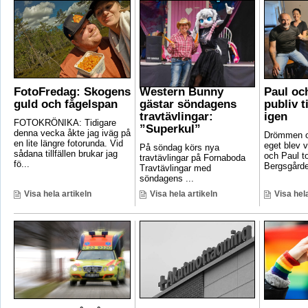
FotoFredag: Skogens
Western Bunny
Paul oc
guld och fågelspan
gästar söndagens
publiv t
travtävlingar:
igen
FOTOKRÖNIKA: Tidigare
”Superkul”
denna vecka åkte jag iväg på
Drömmen om
en lite längre fotorunda. Vid
eget blev v
På söndag körs nya
sådana tillfällen brukar jag
och Paul t
travtävlingar på Fornaboda
fö...
Bergsgården
Travtävlingar med
söndagens ...
Visa hela artikeln
Visa hela artikeln
Visa hela