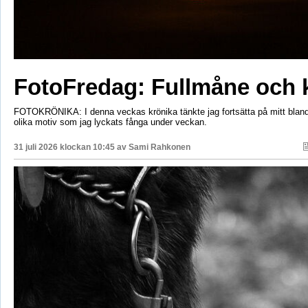
FotoFredag: Fullmåne och 
FOTOKRÖNIKA: I denna veckas krönika tänkte jag fortsätta på mitt bla
olika motiv som jag lyckats fånga under veckan.
31 juli 2026 klockan 10:45 av
Sami Rahkonen