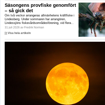
Säsongens provfiske genomfört
– så gick det
Om två veckor arrangeras allmänhetens kräftfiske i
Lindesberg. Under sommaren har arrangören,
Lindessjöns fiskevårdsområdesförening, vid flera...
31 juli 2026 av Fredrik Norman
Visa hela artikeln