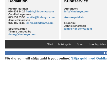
Redaktion
Kundservice
Fredrik Norman
Annonsera
076-234 24 24
fredrik@lindenytt.com
info@lindenytt.com
Camilla Lagerman
073-536 63 56
camilla@lindenytt.com
Annonsprislista
Jennie Einarsson
076-185 86 85
jennie@lindenytt.com
Ekonomi
Jennie Einarsson
Sportredaktion
jennie@lindenytt.com
Timmy Lundegård
timmy@lindenytt.com
Start
Näringsliv
Sport
Lunchguiden
Ex
För dig som vill sälja guld tryggt online:
Sälja guld med Guldb