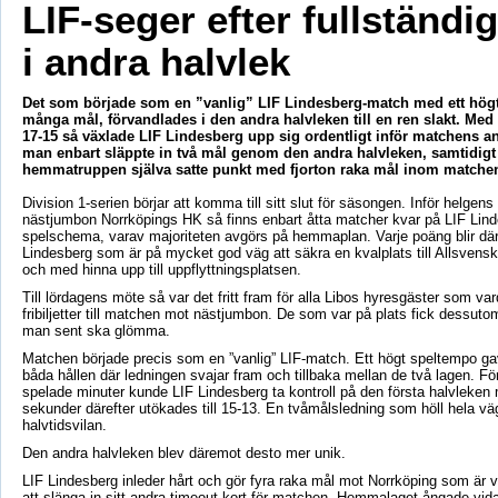
LIF-seger efter fullständi
i andra halvlek
Det som började som en ”vanlig” LIF Lindesberg-match med ett hög
många mål, förvandlades i den andra halvleken till en ren slakt. Med 
17-15 så växlade LIF Lindesberg upp sig ordentligt inför matchens a
man enbart släppte in två mål genom den andra halvleken, samtidig
hemmatruppen själva satte punkt med fjorton raka mål inom matchens
Division 1-serien börjar att komma till sitt slut för säsongen. Inför helgen
nästjumbon Norrköpings HK så finns enbart åtta matcher kvar på LIF Lin
spelschema, varav majoriteten avgörs på hemmaplan. Varje poäng blir där
Lindesberg som är på mycket god väg att säkra en kvalplats till Allsvensk
och med hinna upp till uppflyttningsplatsen.
Till lördagens möte så var det fritt fram för alla Libos hyresgäster som var
fribiljetter till matchen mot nästjumbon. De som var på plats fick dessu
man sent ska glömma.
Matchen började precis som en ”vanlig” LIF-match. Ett högt speltempo g
båda hållen där ledningen svajar fram och tillbaka mellan de två lagen. För
spelade minuter kunde LIF Lindesberg ta kontroll på den första halvleke
sekunder därefter utökades till 15-13. En tvåmålsledning som höll hela väg
halvtidsvilan.
Den andra halvleken blev däremot desto mer unik.
LIF Lindesberg inleder hårt och gör fyra raka mål mot Norrköping som är 
att slänga in sitt andra timeout-kort för matchen. Hemmalaget ångade vidar