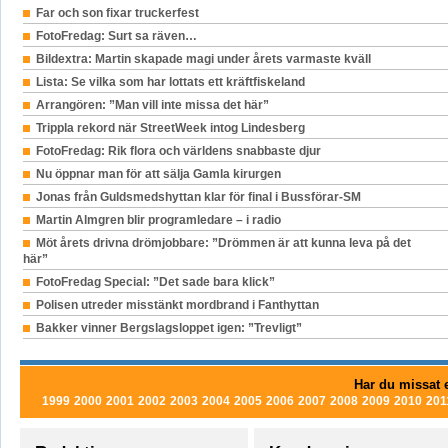
Far och son fixar truckerfest
FotoFredag: Surt sa räven…
Bildextra: Martin skapade magi under årets varmaste kväll
Lista: Se vilka som har lottats ett kräftfiskeland
Arrangören: ”Man vill inte missa det här”
Trippla rekord när StreetWeek intog Lindesberg
FotoFredag: Rik flora och världens snabbaste djur
Nu öppnar man för att sälja Gamla kirurgen
Jonas från Guldsmedshyttan klar för final i Bussförar-SM
Martin Almgren blir programledare – i radio
Möt årets drivna drömjobbare: ”Drömmen är att kunna leva på det
här”
FotoFredag Special: ”Det sade bara klick”
Polisen utreder misstänkt mordbrand i Fanthyttan
Bakker vinner Bergslagsloppet igen: ”Trevligt”
Har du missat e
1999
2000
2001
2002
2003
2004
2005
2006
2007
2008
2009
2010
201