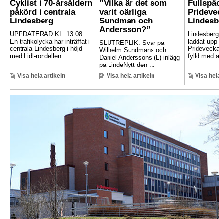
Cyklist i 70-årsåldern
”Vilka är det som
Fullspä
påkörd i centrala
varit oärliga
Pridevec
Lindesberg
Sundman och
Lindesb
Andersson?”
UPPDATERAD KL. 13.08:
Lindesber
En trafikolycka har inträffat i
laddat upp 
SLUTREPLIK: Svar på
centrala Lindesberg i höjd
Pridevecka
Wilhelm Sundmans och
med Lidl-rondellen. ...
fylld med ak
Daniel Anderssons (L) inlägg
på LindeNytt den ...
Visa hela artikeln
Visa hela artikeln
Visa hela