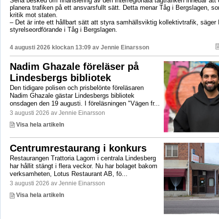
Sena besked om finansiering av den interregionala tågtrafiken innebär att d
planera trafiken på ett ansvarsfullt sätt. Detta menar Tåg i Bergslagen, so
kritik mot staten.
– Det är inte ett hållbart sätt att styra samhällsviktig kollektivtrafik, säger 
styrelseordförande i Tåg i Bergslagen.
4 augusti 2026 klockan 13:09 av
Jennie Einarsson
Nadim Ghazale föreläser på
Lindesbergs bibliotek
Den tidigare polisen och prisbelönte föreläsaren
Nadim Ghazale gästar Lindesbergs bibliotek
onsdagen den 19 augusti. I föreläsningen "Vägen fr...
3 augusti 2026 av Jennie Einarsson
Visa hela artikeln
Centrumrestaurang i konkurs
Restaurangen Trattoria Lagom i centrala Lindesberg
har hållit stängt i flera veckor. Nu har bolaget bakom
verksamheten, Lotus Restaurant AB, fö...
3 augusti 2026 av Jennie Einarsson
Visa hela artikeln