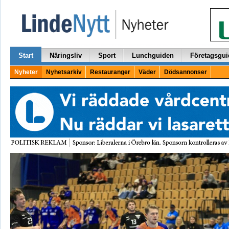
Start
Näringsliv
Sport
Lunchguiden
Företagsgui
Nyheter
Nyhetsarkiv
Restauranger
Väder
Dödsannonser