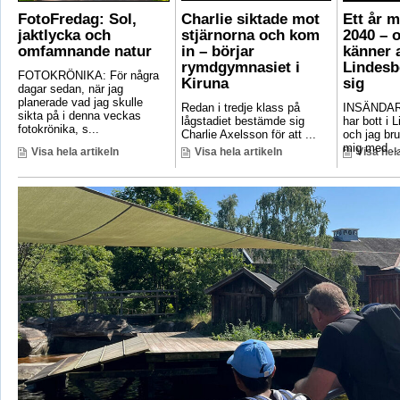
FotoFredag: Sol,
Charlie siktade mot
Ett år 
jaktlycka och
stjärnorna och kom
2040 – 
omfamnande natur
in – börjar
känner a
rymdgymnasiet i
Lindesb
FOTOKRÖNIKA: För några
Kiruna
sig
dagar sedan, när jag
planerade vad jag skulle
Redan i tredje klass på
INSÄNDAR
sikta på i denna veckas
lågstadiet bestämde sig
har bott i 
fotokrönika, s...
Charlie Axelsson för att ...
och jag bru
mig med ..
Visa hela artikeln
Visa hela artikeln
Visa hela