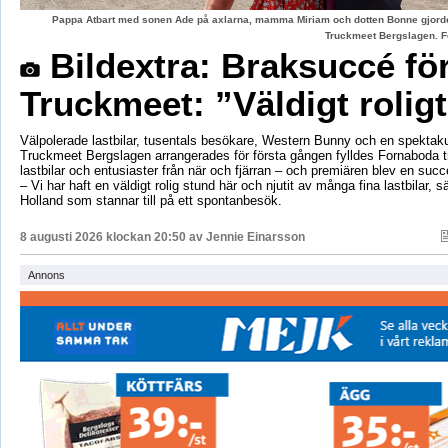
Pappa Atbart med sonen Ade på axlarna, mamma Miriam och dotten Bonne gjord
Truckmeet Bergslagen. F
Bildextra: Braksuccé fö
Truckmeet: ”Väldigt rolig
Välpolerade lastbilar, tusentals besökare, Western Bunny och en spektaku
Truckmeet Bergslagen arrangerades för första gången fylldes Fornaboda 
lastbilar och entusiaster från när och fjärran – och premiären blev en succ
– Vi har haft en väldigt rolig stund här och njutit av många fina lastbilar, s
Holland som stannar till på ett spontanbesök.
8 augusti 2026 klockan 20:50 av
Jennie Einarsson
Annons