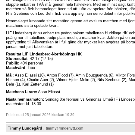
släppte enbart in TVÅ mål genom hela halvleken. Med en minst sagt krafti
matchen så fick hemmalaget även tid att lufta av spelare från bänken, där
Nils Svebeus och Leo Behr fick visa upp sig i sin seniordebut inför publik
Hemmalaget krossade sitt motstånd genom att avsluta matchen med fjort
matchens sista spelade kvart.
LIF Lindesberg är nu enbart tre poäng bakom tabellettan Huddinge HK oc
poäng ner till tabellens tredje plats med sju matcher kvar. Jakten på en a
uppflyttning till Allsvenskan är i full gång där mycket kan avgöras på bort
januari mot just tabellettan.
Resultat LIF Lindesberg-Norrköpings HK
Slutresultat
: 42-17 (17-15)
Publik
: 404 personer
Matchvärd
: Libo
Mål
: Asso Eliassi (10), Anton Flood (7), Amin Bouzguenda (6), Viktor Fors
Nilsson (4), Charlie Auer (2), Vilmer Hjelm Melin (2), Nils Svebeus (2), Mar
Behr (1), Karl Zetterlund (1)
Matchens Lirare:
Asso Eliassi
Nästa hemmamatch:
Söndag 8:e februari vs Gimonäs Umeå IF i Lindes
matchstart kl. 13.00
Publicerad 25 januari 2026 klockan 19:39
Timmy Lundegård ,
timmy@lindenytt.com