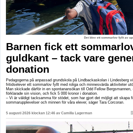
Det blev ett sommarlov fyllt av up
Barnen fick ett sommarl
guldkant – tack vare gene
donation
Pedagogerna på anpassad grundskola på Lindbackaskolan i Lindesberg vil
fritidselever ett sommarlov fyllt med roliga och minnesvärda aktiviteter utö
Man skickade därför in en spontanansökan till Odd Fellow Bergsmannen,
förklarade sin vision, och fick 5 000 kronor i donation.
– Vi är väldigt tacksamma för stödet, som har gjort det möjligt att skapa f
sommarupplevelser och minnen för våra elever, säger Tara Corcoran.
5 augusti 2026 klockan 12:46 av
Camilla Lagerman