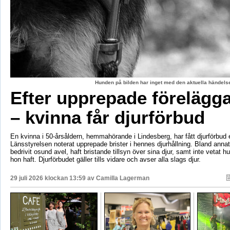
Hunden på bilden har inget med den aktuella händelse
Efter upprepade förelägg
– kvinna får djurförbud
En kvinna i 50-årsåldern, hemmahörande i Lindesberg, har fått djurförbud e
Länsstyrelsen noterat upprepade brister i hennes djurhållning. Bland anna
bedrivit osund avel, haft bristande tillsyn över sina djur, samt inte vetat 
hon haft. Djurförbudet gäller tills vidare och avser alla slags djur.
29 juli 2026 klockan 13:59 av
Camilla Lagerman