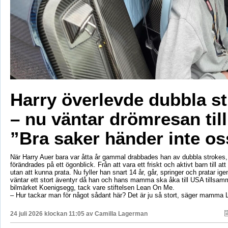
Harry överlevde dubbla s
– nu väntar drömresan til
”Bra saker händer inte os
När Harry Auer bara var åtta år gammal drabbades han av dubbla strokes, 
förändrades på ett ögonblick. Från att vara ett friskt och aktivt barn till att si
utan att kunna prata. Nu fyller han snart 14 år, går, springer och pratar ige
väntar ett stort äventyr då han och hans mamma ska åka till USA tillsa
bilmärket Koenigsegg, tack vare stiftelsen Lean On Me.
– Hur tackar man för något sådant här? Det är ju så stort, säger mamma 
24 juli 2026 klockan 11:05 av
Camilla Lagerman