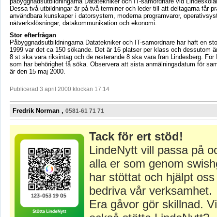
påbyggnadsutbildningarna Datatekniker och IT-samordnare vid Lindeskol
Dessa två utbildningar är på två terminer och leder till att deltagarna får pr
användbara kunskaper i datorsystem, moderna programvaror, operativsyst
nätverkslösningar, datakommunikation och ekonomi.
Stor efterfrågan
Påbyggnadsutbildningarna Datatekniker och IT-samordnare har haft en sto
1999 var det ca 150 sökande. Det är 16 platser per klass och dessutom är
8 st ska vara riksintag och de resterande 8 ska vara från Lindesberg. För 
som har behörighet få söka. Observera att sista anmälningsdatum för sam
är den 15 maj 2000.
Publicerad 3 april 2000 klockan 17:14
Fredrik Norman ,
0581-61 71 71
Tack för ert stöd!
LindeNytt vill passa på o
alla er som genom swish
har stöttat och hjälpt oss 
bedriva vår verksamhet.
Era gåvor gör skillnad. Vi