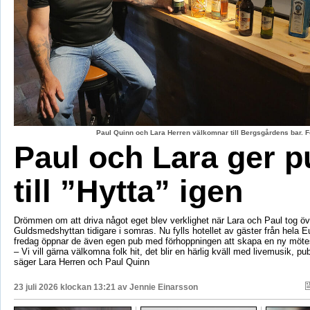
Paul Quinn och Lara Herren välkomnar till Bergsgårdens bar. F
Paul och Lara ger p
till ”Hytta” igen
Drömmen om att driva något eget blev verklighet när Lara och Paul tog öv
Guldsmedshyttan tidigare i somras. Nu fylls hotellet av gäster från hela 
fredag öppnar de även egen pub med förhoppningen att skapa en ny mötes
– Vi vill gärna välkomna folk hit, det blir en härlig kväll med livemusik, p
säger Lara Herren och Paul Quinn
23 juli 2026 klockan 13:21 av
Jennie Einarsson