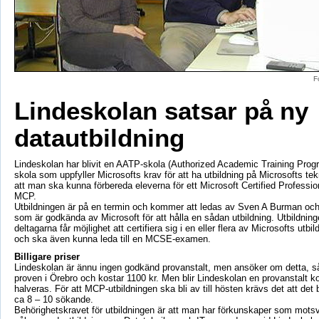
F
Lindeskolan satsar på ny
datautbildning
Lindeskolan har blivit en AATP-skola (Authorized Academic Training Progr
skola som uppfyller Microsofts krav för att ha utbildning på Microsofts tek
att man ska kunna förbereda eleverna för ett Microsoft Certified Professiona
MCP.
Utbildningen är på en termin och kommer att ledas av Sven A Burman och
som är godkända av Microsoft för att hålla en sådan utbildning. Utbildningen
deltagarna får möjlighet att certifiera sig i en eller flera av Microsofts utb
och ska även kunna leda till en MCSE-examen.
Billigare priser
Lindeskolan är ännu ingen godkänd provanstalt, men ansöker om detta, så
proven i Örebro och kostar 1100 kr. Men blir Lindeskolan en provanstalt k
halveras. För att MCP-utbildningen ska bli av till hösten krävs det att det b
ca 8 – 10 sökande.
Behörighetskravet för utbildningen är att man har förkunskaper som motsv