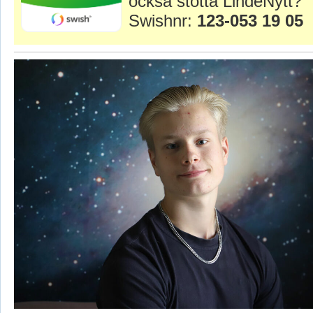
också stötta LindeNytt?
Swishnr:
123-053 19 05