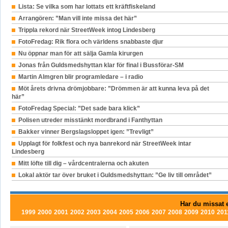
Lista: Se vilka som har lottats ett kräftfiskeland
Arrangören: ”Man vill inte missa det här”
Trippla rekord när StreetWeek intog Lindesberg
FotoFredag: Rik flora och världens snabbaste djur
Nu öppnar man för att sälja Gamla kirurgen
Jonas från Guldsmedshyttan klar för final i Bussförar-SM
Martin Almgren blir programledare – i radio
Möt årets drivna drömjobbare: ”Drömmen är att kunna leva på det
här”
FotoFredag Special: ”Det sade bara klick”
Polisen utreder misstänkt mordbrand i Fanthyttan
Bakker vinner Bergslagsloppet igen: ”Trevligt”
Upplagt för folkfest och nya banrekord när StreetWeek intar
Lindesberg
Mitt löfte till dig – vårdcentralerna och akuten
Lokal aktör tar över bruket i Guldsmedshyttan: ”Ge liv till området”
Har du missat e
1999
2000
2001
2002
2003
2004
2005
2006
2007
2008
2009
2010
201