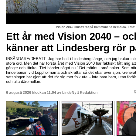
Vision 2040 illustrerat på kommunens hemsida. Fot
Ett år med Vision 2040 – oc
känner att Lindesberg rör p
INSÄNDARE/DEBATT: Jag har bott i Lindesberg länge, och jag brukar int
stora ord. Men det här första året med Vision 2040 har faktiskt fått mig at
gånger och tänka: “Det händer något nu.” Det märks i små saker. Som när
hinderbanan vid Loppholmarna och skrattar så det ekar över sjön. Genera
satsningen har gjort att det rör sig mer folk ute – inte bara barn, utan föräld
och alla däremellan.
6 augusti 2026 klockan 11:04 av
LindeNytt Redaktion