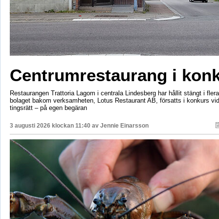
Centrumrestaurang i kon
Restaurangen Trattoria Lagom i centrala Lindesberg har hållit stängt i fler
bolaget bakom verksamheten, Lotus Restaurant AB, försatts i konkurs vi
tingsrätt – på egen begäran
3 augusti 2026 klockan 11:40 av
Jennie Einarsson