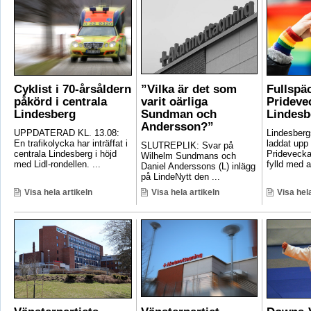
Cyklist i 70-årsåldern
”Vilka är det som
Fullspä
påkörd i centrala
varit oärliga
Pridevec
Lindesberg
Sundman och
Lindesb
Andersson?”
UPPDATERAD KL. 13.08:
Lindesber
En trafikolycka har inträffat i
laddat upp 
SLUTREPLIK: Svar på
centrala Lindesberg i höjd
Pridevecka
Wilhelm Sundmans och
med Lidl-rondellen. ...
fylld med ak
Daniel Anderssons (L) inlägg
på LindeNytt den ...
Visa hela artikeln
Visa hela artikeln
Visa hela