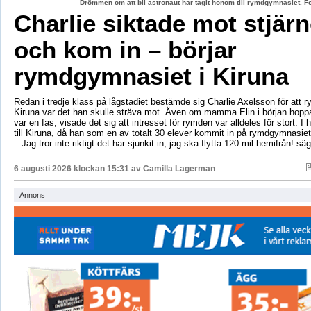
Drömmen om att bli astronaut har tagit honom till rymdgymnasiet. 
Charlie siktade mot stjär
och kom in – börjar
rymdgymnasiet i Kiruna
Redan i tredje klass på lågstadiet bestämde sig Charlie Axelsson för att 
Kiruna var det han skulle sträva mot. Även om mamma Elin i början hoppa
var en fas, visade det sig att intresset för rymden var alldeles för stort. I 
till Kiruna, då han som en av totalt 30 elever kommit in på rymdgymnasiet
– Jag tror inte riktigt det har sjunkit in, jag ska flytta 120 mil hemifrån! sä
6 augusti 2026 klockan 15:31 av
Camilla Lagerman
Annons