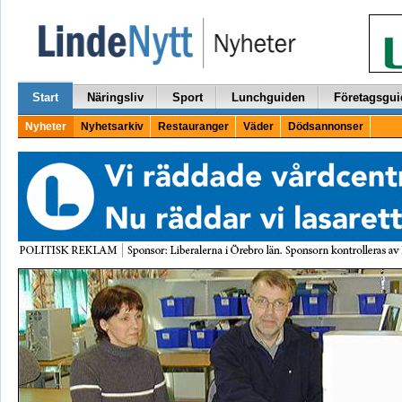
Start
Näringsliv
Sport
Lunchguiden
Företagsgui
Nyheter
Nyhetsarkiv
Restauranger
Väder
Dödsannonser