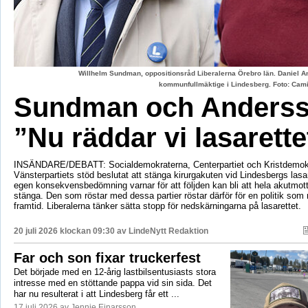
Willhelm Sundman, oppositionsråd Liberalerna Örebro län. Daniel An
kommunfullmäktige i Lindesberg. Foto: Cami
Sundman och Anderss
”Nu räddar vi lasarette
INSÄNDARE/DEBATT: Socialdemokraterna, Centerpartiet och Kristdemok
Vänsterpartiets stöd beslutat att stänga kirurgakuten vid Lindesbergs lasa
egen konsekvensbedömning varnar för att följden kan bli att hela akutmo
stänga. Den som röstar med dessa partier röstar därför för en politik som r
framtid. Liberalerna tänker sätta stopp för nedskärningarna på lasarettet.
20 juli 2026 klockan 09:30 av
LindeNytt Redaktion
Far och son fixar truckerfest
Det började med en 12-årig lastbilsentusiasts stora
intresse med en stöttande pappa vid sin sida. Det
har nu resulterat i att Lindesberg får ett ...
17 juli 2026 av Jennie Einarsson