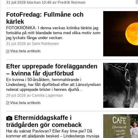
31 juli 2026 klockan 10:46 av
Fredrik Norman
FotoFredag: Fullmåne och
kärlek
FOTOKRÖNIKA: I denna veckas krönika tänkte jag
fortsätta på mitt blandade tema med olika motiv som
jag lyckats fånga under veckan.
31 juli 2026 av Sami Rahkonen
Visa hela artikeln
Efter upprepade förelägganden
– kvinna får djurförbud
En kvinna i 50-årsåldern, hemmahörande i
Lindesberg, har fått djurförbud efter att Länsstyrelsen
noterat upprepade brister i hennes djurhå...
29 juli 2026 av Camilla Lagerman
Visa hela artikeln
Eftermiddagskaffe i
trädgården gör comeback
Har du saknat Pavlovan? Eller Key lime pie? Då
kommer ett glädjande besked – Lindesbergs mysiga