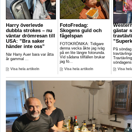
Harry överlevde
FotoFredag:
Wester
dubbla strokes – nu
Skogens guld och
gästar 
väntar drömresan till
fågelspan
travtävl
USA: ”Bra saker
”Superk
FOTOKRÖNIKA: Tidigare
händer inte oss”
denna vecka åkte jag iväg
På söndag
på en lite längre fotorunda.
travtävlin
När Harry Auer bara var åtta
Vid sådana tillfällen brukar
Travtävlin
år gammal ...
jag fö...
söndagens 
Visa hela artikeln
Visa hela artikeln
Visa hela