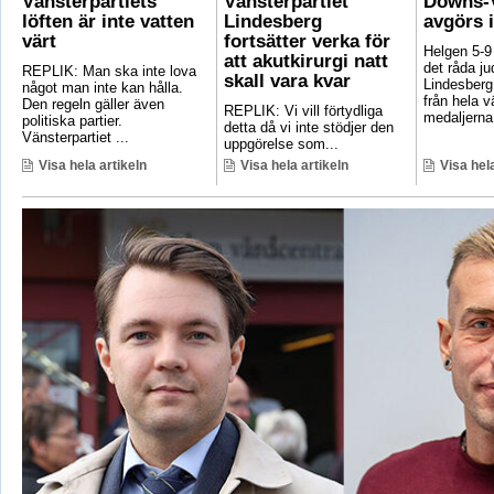
Vänsterpartiets
Vänsterpartiet
Downs-V
löften är inte vatten
Lindesberg
avgörs 
värt
fortsätter verka för
Helgen 5-9
att akutkirurgi natt
det råda ju
REPLIK: Man ska inte lova
skall vara kvar
Lindesberg 
något man inte kan hålla.
från hela 
Den regeln gäller även
REPLIK: Vi vill förtydliga
medaljerna 
politiska partier.
detta då vi inte stödjer den
Vänsterpartiet ...
uppgörelse som...
Visa hela artikeln
Visa hela artikeln
Visa hela