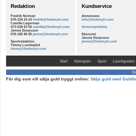
Redaktion
Kundservice
Fredrik Norman
Annonsera
076-234 24 24
fredrik@lindenytt.com
info@lindenytt.com
Camilla Lagerman
073-536 63 56
camilla@lindenytt.com
Annonsprislista
Jennie Einarsson
076-185 86 85
jennie@lindenytt.com
Ekonomi
Jennie Einarsson
Sportredaktion
jennie@lindenytt.com
Timmy Lundegård
timmy@lindenytt.com
Start
Näringsliv
Sport
Lunchguiden
Ex
För dig som vill sälja guld tryggt online:
Sälja guld med Guldb