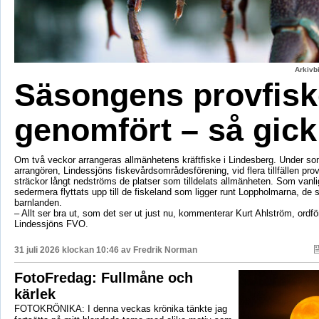
Arkivbi
Säsongens provfisk
genomfört – så gick
Om två veckor arrangeras allmänhetens kräftfiske i Lindesberg. Under s
arrangören, Lindessjöns fiskevårdsområdesförening, vid flera tillfällen prov
sträckor långt nedströms de platser som tilldelats allmänheten. Som vanli
sedermera flyttats upp till de fiskeland som ligger runt Loppholmarna, de 
barnlanden.
– Allt ser bra ut, som det ser ut just nu, kommenterar Kurt Ahlström, ordfö
Lindessjöns FVO.
31 juli 2026 klockan 10:46 av
Fredrik Norman
FotoFredag: Fullmåne och
kärlek
FOTOKRÖNIKA: I denna veckas krönika tänkte jag