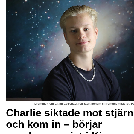
Drömmen om att bli astronaut har tagit honom till rymdgymnasiet. 
Charlie siktade mot stjär
och kom in – börjar