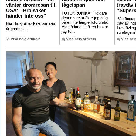
väntar drömresan till
fågelspan
travtävl
USA: ”Bra saker
”Superk
FOTOKRÖNIKA: Tidigare
händer inte oss”
denna vecka åkte jag iväg
På söndag
på en lite längre fotorunda.
travtävlin
När Harry Auer bara var åtta
Vid sådana tillfällen brukar
Travtävlin
år gammal ...
jag fö...
söndagens 
Visa hela artikeln
Visa hela artikeln
Visa hela