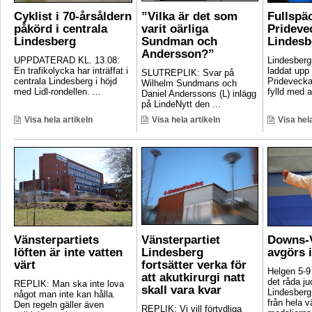
Cyklist i 70-årsåldern
”Vilka är det som
Fullspä
påkörd i centrala
varit oärliga
Pridevec
Lindesberg
Sundman och
Lindesb
Andersson?”
UPPDATERAD KL. 13.08:
Lindesber
En trafikolycka har inträffat i
laddat upp 
SLUTREPLIK: Svar på
centrala Lindesberg i höjd
Pridevecka
Wilhelm Sundmans och
med Lidl-rondellen. ...
fylld med ak
Daniel Anderssons (L) inlägg
på LindeNytt den ...
Visa hela artikeln
Visa hela artikeln
Visa hela
Vänsterpartiets
Vänsterpartiet
Downs-V
löften är inte vatten
Lindesberg
avgörs 
värt
fortsätter verka för
Helgen 5-9
att akutkirurgi natt
det råda ju
REPLIK: Man ska inte lova
skall vara kvar
Lindesberg 
något man inte kan hålla.
från hela 
Den regeln gäller även
REPLIK: Vi vill förtydliga