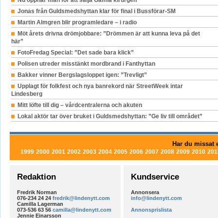
Jonas från Guldsmedshyttan klar för final i Bussförar-SM
Martin Almgren blir programledare – i radio
Möt årets drivna drömjobbare: ”Drömmen är att kunna leva på det
här”
FotoFredag Special: ”Det sade bara klick”
Polisen utreder misstänkt mordbrand i Fanthyttan
Bakker vinner Bergslagsloppet igen: ”Trevligt”
Upplagt för folkfest och nya banrekord när StreetWeek intar
Lindesberg
Mitt löfte till dig – vårdcentralerna och akuten
Lokal aktör tar över bruket i Guldsmedshyttan: ”Ge liv till området”
Har du missat e
1999
2000
2001
2002
2003
2004
2005
2006
2007
2008
2009
2010
201
Redaktion
Kundservice
Fredrik Norman
Annonsera
076-234 24 24
fredrik@lindenytt.com
info@lindenytt.com
Camilla Lagerman
073-536 63 56
camilla@lindenytt.com
Annonsprislista
Jennie Einarsson