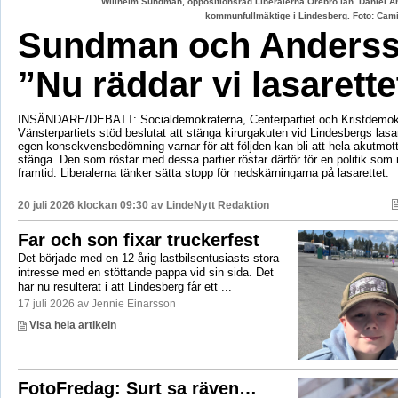
Willhelm Sundman, oppositionsråd Liberalerna Örebro län. Daniel An
kommunfullmäktige i Lindesberg. Foto: Cami
Sundman och Anderss
”Nu räddar vi lasarette
INSÄNDARE/DEBATT: Socialdemokraterna, Centerpartiet och Kristdemok
Vänsterpartiets stöd beslutat att stänga kirurgakuten vid Lindesbergs lasa
egen konsekvensbedömning varnar för att följden kan bli att hela akutmo
stänga. Den som röstar med dessa partier röstar därför för en politik som r
framtid. Liberalerna tänker sätta stopp för nedskärningarna på lasarettet.
20 juli 2026 klockan 09:30 av
LindeNytt Redaktion
Far och son fixar truckerfest
Det började med en 12-årig lastbilsentusiasts stora
intresse med en stöttande pappa vid sin sida. Det
har nu resulterat i att Lindesberg får ett ...
17 juli 2026 av Jennie Einarsson
Visa hela artikeln
FotoFredag: Surt sa räven…