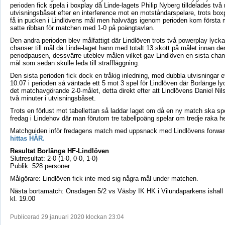
perioden fick spela i boxplay då Linde-lagets Philip Nyberg tilldelades två 
utvisningsbåset efter en interference mot en motståndarspelare, trots box
få in pucken i Lindlövens mål men halvvägs igenom perioden kom första 
satte ribban för matchen med 1-0 på poängtavlan.
Den andra perioden blev målfattigt där Lindlöven trots två powerplay lyck
chanser till mål då Linde-laget hann med totalt 13 skott på målet innan de
periodpausen, dessvärre uteblev målen vilket gav Lindlöven en sista chans
mål som sedan skulle leda till straffläggning.
Den sista perioden fick dock en tråkig inledning, med dubbla utvisningar e
10.07 i perioden så väntade ett 5 mot 3 spel för Lindlöven där Borlänge ly
det matchavgörande 2-0-målet, detta direkt efter att Lindlövens Daniel Nils
två minuter i utvisningsbåset.
Trots en förlust mot tabellettan så laddar laget om då en ny match ska sp
fredag i Lindehov där man förutom tre tabellpoäng spelar om tredje raka
Matchguiden inför fredagens match med uppsnack med Lindlövens forwa
hittas HÄR.
Resultat Borlänge HF-Lindlöven
Slutresultat: 2-0 (1-0, 0-0, 1-0)
Publik: 528 personer
Målgörare: Lindlöven fick inte med sig några mål under matchen.
Nästa bortamatch: Onsdagen 5/2 vs Väsby IK HK i Vilundaparkens ishall
kl. 19.00
Publicerad 29 januari 2020 klockan 23:04