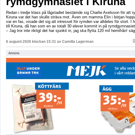
rymdgymnasiet i Kiruna
Redan i tredje klass på lågstadiet bestämde sig Charlie Axelsson för att 
Kiruna var det han skulle sträva mot. Även om mamma Elin i början hoppa
var en fas, visade det sig att intresset för rymden var alldeles för stort. I 
till Kiruna, då han som en av totalt 30 elever kommit in på rymdgymnasiet
– Jag tror inte riktigt det har sjunkit in, jag ska flytta 120 mil hemifrån! sä
6 augusti 2026 klockan 15:31 av
Camilla Lagerman
Annons