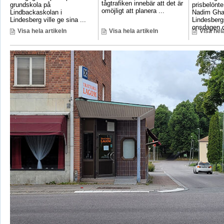
tågtrafiken innebär att det är
grundskola på
prisbelönte
omöjligt att planera ...
Lindbackaskolan i
Nadim Gha
Lindesberg ville ge sina ...
Lindesbergs
onsdagen d
Visa hela artikeln
Visa hela artikeln
Visa hela