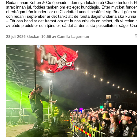
Redan innan Kotten & Co öppnade i den nya lokalen på Charlottenlunds 
strax innan jul, föddes tanken om ett eget hunddagis. Efter mycket fund
efterfrågan från kunder har nu Charlotte Lundell bestämt sig för att göra ve
och redan i september är det tänkt att de första dagishundarna ska kunna
– För oss handlar det främst om att kunna erbjuda en helhet, då vi redan h
av både produkter och tjänster, så det är den sista pusselbiten, säger Char
28 juli 2026 klockan 10:56 av
Camilla Lagerman