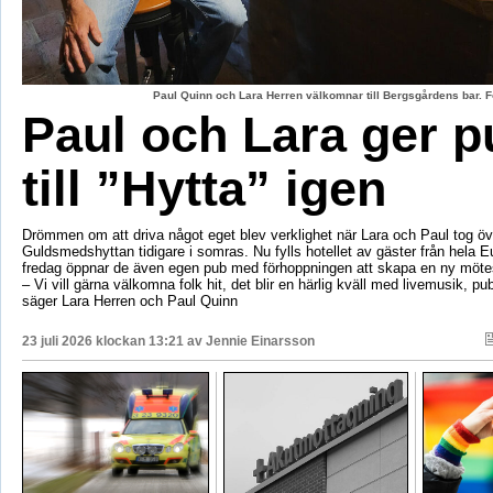
Paul Quinn och Lara Herren välkomnar till Bergsgårdens bar. F
Paul och Lara ger p
till ”Hytta” igen
Drömmen om att driva något eget blev verklighet när Lara och Paul tog öv
Guldsmedshyttan tidigare i somras. Nu fylls hotellet av gäster från hela 
fredag öppnar de även egen pub med förhoppningen att skapa en ny mötes
– Vi vill gärna välkomna folk hit, det blir en härlig kväll med livemusik, p
säger Lara Herren och Paul Quinn
23 juli 2026 klockan 13:21 av
Jennie Einarsson