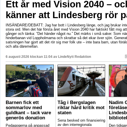
Ett år med Vision 2040 – oc
känner att Lindesberg rör p
INSÄNDARE/DEBATT: Jag har bott i Lindesberg länge, och jag brukar int
stora ord. Men det här första året med Vision 2040 har faktiskt fått mig at
gånger och tänka: “Det händer något nu.” Det märks i små saker. Som när
hinderbanan vid Loppholmarna och skrattar så det ekar över sjön. Genera
satsningen har gjort att det rör sig mer folk ute – inte bara barn, utan föräld
och alla däremellan.
6 augusti 2026 klockan 11:04 av
LindeNytt Redaktion
Barnen fick ett
Tåg i Bergslagen
Nadim 
sommarlov med
riktar hård kritik mot
föreläse
guldkant – tack vare
staten
Lindesb
generös donation
bibliote
Sena besked om finansiering
av den interregionala
Pedagogerna på anpassad
Den tidigar