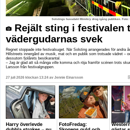
Solstings huvudakt Mimikry drog igång publiken. Foto:
Rejält sting i festivalen 
vädergudarnas svek
Regnet stoppade inte festivalsuget. När Solsting arrangerades för andra år
Hillstreets innergård av musik, mat och en publik som trotsade vädret – o
dessutom fjolårets besökarantal.
– Jag är glad att så många ville komma och röja framför scénen trots sku
Larsson från festivalgruppen.
27 juli 2026 klockan 13:24 av
Jennie Einarsson
Harry överlevde
FotoFredag:
Wester
dubbla strokes – nu
Skogens guld och
gästar 