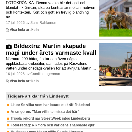
FOTOKRÖNIKA: Denna vecka blir det gott och
blandat i krönikan, skarpa kontraster mellan motiven
och kontexten. Kort och gott en trevlig blandning
av...
17 juli 2026 av Sami Rahkonen
Visa hela artikeln
Bildextra: Martin skapade
magi under årets varmaste kväll
Närmare 200 båtar, flottar och även några
uppblåsbara krokodiler, samlades på Råsvalens
vatten under onsdagskvällen för att avnjuta Martin ...
16 juli 2026 av Camilla Lagerman
Visa hela artikeln
Tidigare artiklar från Lindenytt
Lista: Se vilka som har lottats ett kräftfiskeland
Arrangören: ”Man vill inte missa det här”
Trippla rekord när StreetWeek intog Lindesberg
FotoFredag: Rik flora och världens snabbaste djur
Nu öppnar man för att sälja Gamla kirurgen