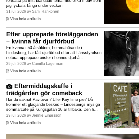
fortsätta på mitt blandade tema med olika motiv som
jag lyckats fånga under veckan.
31 juli 2026 av Sami Rahkonen
Visa hela artikeln
Efter upprepade förelägganden
– kvinna får djurförbud
En kvinna i 50-årsåldern, hemmahörande i
Lindesberg, har fått djurförbud efter att Länsstyrelsen
noterat upprepade brister i hennes djurhå...
29 juli 2026 av Camilla Lagerman
Visa hela artikeln
Eftermiddagskaffe i
trädgården gör comeback
Har du saknat Pavlovan? Eller Key lime pie? Då
kommer ett glädjande besked – Lindesbergs mysiga
sommarcafé på Kungsgatan 16 är tillbaka. Den h...
29 juli 2026 av Jennie Einarsson
Visa hela artikeln