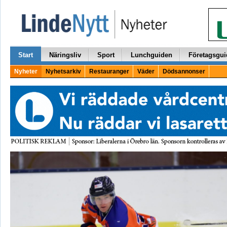
Start
Näringsliv
Sport
Lunchguiden
Företagsgui
Nyheter
Nyhetsarkiv
Restauranger
Väder
Dödsannonser