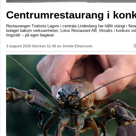
Centrumrestaurang i kon
Restaurangen Trattoria Lagom i centrala Lindesberg har hållit stängt i fler
bolaget bakom verksamheten, Lotus Restaurant AB, försatts i konkurs vi
tingsrätt – på egen begäran
3 augusti 2026 klockan 11:40 av
Jennie Einarsson