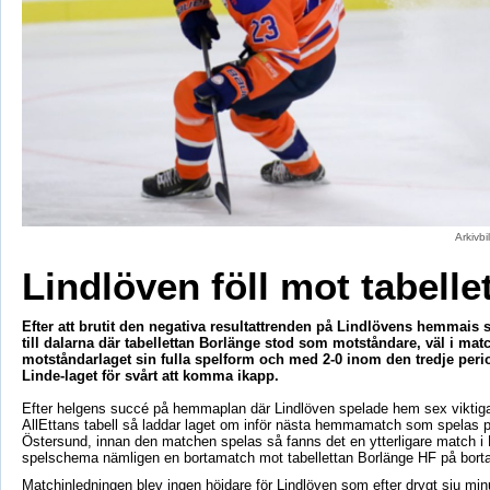
Arkivb
Lindlöven föll mot tabelle
Efter att brutit den negativa resultattrenden på Lindlövens hemmais s
till dalarna där tabellettan Borlänge stod som motståndare, väl i mat
motståndarlaget sin fulla spelform och med 2-0 inom den tredje peri
Linde-laget för svårt att komma ikapp.
Efter helgens succé på hemmaplan där Lindlöven spelade hem sex viktiga 
AllEttans tabell så laddar laget om inför nästa hemmamatch som spelas 
Östersund, innan den matchen spelas så fanns det en ytterligare match i 
spelschema nämligen en bortamatch mot tabellettan Borlänge HF på borta
Matchinledningen blev ingen höjdare för Lindlöven som efter drygt sju minu