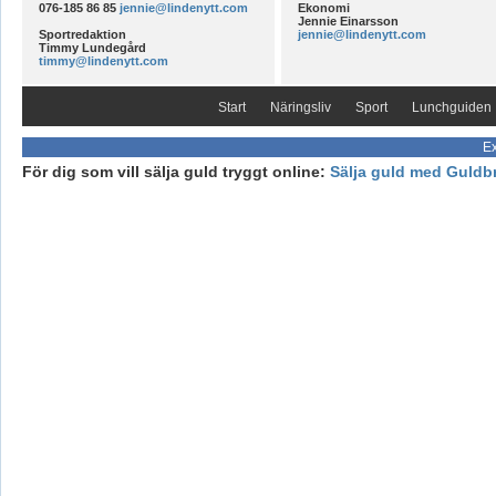
076-185 86 85
jennie@lindenytt.com
Ekonomi
Jennie Einarsson
Sportredaktion
jennie@lindenytt.com
Timmy Lundegård
timmy@lindenytt.com
Start
Näringsliv
Sport
Lunchguiden
Ex
För dig som vill sälja guld tryggt online:
Sälja guld med Guldb