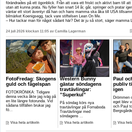
förändrades på ett ögonblick. Från att vara ett friskt och aktivt barn till att si
utan att kunna prata. Nu fyller han snart 14 år, går, springer och pratar ige
väntar ett stort äventyr då han och hans mamma ska åka till USA tillsa
bilmärket Koenigsegg, tack vare stiftelsen Lean On Me.
– Hur tackar man för något sådant här? Det är ju så stort, säger mamma 
24 juli 2026 klockan 11:05 av
Camilla Lagerman
FotoFredag: Skogens
Western Bunny
Paul oc
guld och fågelspan
gästar söndagens
publiv t
travtävlingar:
igen
FOTOKRÖNIKA: Tidigare
”Superkul”
denna vecka åkte jag iväg på
Drömmen om
en lite längre fotorunda. Vid
eget blev v
På söndag körs nya
sådana tillfällen brukar jag
och Paul t
travtävlingar på Fornaboda
fö...
Bergsgården
Travtävlingar med
söndagens ...
Visa hela artikeln
Visa hela artikeln
Visa hela