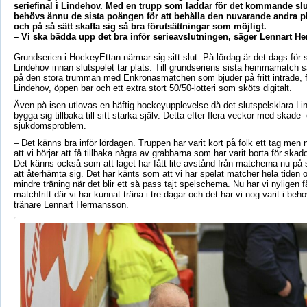
seriefinal i Lindehov. Med en trupp som laddar för det kommande slu
behövs ännu de sista poängen för att behålla den nuvarande andra pl
och på så sätt skaffa sig så bra förutsättningar som möjligt.
– Vi ska bädda upp det bra inför serieavslutningen, säger Lennart H
Grundserien i HockeyEttan närmar sig sitt slut. På lördag är det dags för se
Lindehov innan slutspelet tar plats. Till grundseriens sista hemmamatch s
på den stora trumman med Enkronasmatchen som bjuder på fritt inträde, f
Lindehov, öppen bar och ett extra stort 50/50-lotteri som sköts digitalt.
Även på isen utlovas en häftig hockeyupplevelse då det slutspelsklara Lin
bygga sig tillbaka till sitt starka själv. Detta efter flera veckor med skade-
sjukdomsproblem.
– Det känns bra inför lördagen. Truppen har varit kort på folk ett tag me
att vi börjar att få tillbaka några av grabbarna som har varit borta för ska
Det känns också som att laget har fått lite avstånd från matcherna nu på sl
att återhämta sig. Det har känts som att vi har spelat matcher hela tiden 
mindre träning när det blir ett så pass tajt spelschema. Nu har vi nyligen
matchfritt där vi har kunnat träna i tre dagar och det har vi nog varit i beh
tränare Lennart Hermansson.