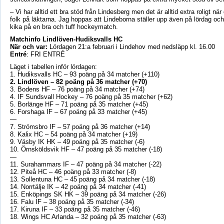
– Vi har alltid ett bra stöd från Lindesberg men det är alltid extra roligt när
folk på läktarna. Jag hoppas att Lindeborna ställer upp även på lördag oc
kika på en bra och tuff hockeymatch.
Matchinfo Lindlöven-Hudiksvalls HC
När och var:
Lördagen 21:a februari i Lindehov med nedsläpp kl. 16.00
Entré
: FRI ENTRÉ
Läget i tabellen inför lördagen:
1. Hudiksvalls HC – 93 poäng på 34 matcher (+110)
2. Lindlöven – 82 poäng på 36 matcher (+70)
3. Bodens HF – 76 poäng på 34 matcher (+74)
4. IF Sundsvall Hockey – 76 poäng på 35 matcher (+62)
5. Borlänge HF – 71 poäng på 35 matcher (+45)
6. Forshaga IF – 67 poäng på 33 matcher (+45)
—
7. Strömsbro IF – 57 poäng på 36 matcher (+14)
8. Kalix HC – 54 poäng på 34 matcher (+19)
9. Väsby IK HK – 49 poäng på 35 matcher (-6)
10. Örnsköldsvik HF – 47 poäng på 35 matcher (-18)
—
11. Surahammars IF – 47 poäng på 34 matcher (-22)
12. Piteå HC – 46 poäng på 33 matcher (-8)
13. Sollentuna HC – 45 poäng på 34 matcher (-18)
14. Norrtälje IK – 42 poäng på 34 matcher (-41)
15. Enköpings SK HK – 39 poäng på 34 matcher (-26)
16. Falu IF – 38 poäng på 35 matcher (-34)
17. Kiruna IF – 33 poäng på 35 matcher (-46)
18. Wings HC Arlanda – 32 poäng på 35 matcher (-63)