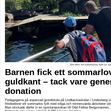
Det blev ett sommarlov fyllt av up
Barnen fick ett sommarl
guldkant – tack vare gene
donation
Pedagogerna på anpassad grundskola på Lindbackaskolan i Lindesberg vil
fritidselever ett sommarlov fyllt med roliga och minnesvärda aktiviteter utö
Man skickade därför in en spontanansökan till Odd Fellow Bergsmannen,