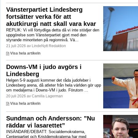
Vänsterpartiet Lindesberg
fortsätter verka för att
akutkirurgi natt skall vara kvar
REPLIK: Vi vill förtydliga detta då vi inte stödjer den
uppgörelse som Vänsterpartiet gjort med den
styrande minoriteten på regionnivå. Vä...
21 juli 2026 av LindeNytt Redaktion
Visa hela artikeln
Downs-VM i judo avgörs i
Lindesberg
Helgen 5-9 augusti kommer det råda judofeber i
Lindesberg arena, då atleter från hela världen gör upp
om medaljerna i Downs-VM i judo. Förutom ...
20 juli 2026 av Camilla Lagerman
Visa hela artikeln
Sundman och Andersson: ”Nu
räddar vi lasarettet”
INSÄNDARE/DEBATT: Socialdemokraterna,
Centerpartiet och Kristdemokraterna har med