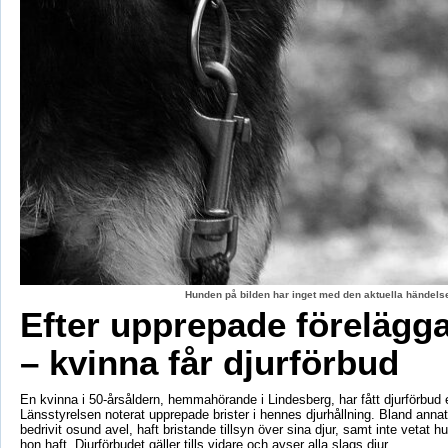
Hunden på bilden har inget med den aktuella händelse
Efter upprepade förelägg
– kvinna får djurförbud
En kvinna i 50-årsåldern, hemmahörande i Lindesberg, har fått djurförbud e
Länsstyrelsen noterat upprepade brister i hennes djurhållning. Bland anna
bedrivit osund avel, haft bristande tillsyn över sina djur, samt inte vetat 
hon haft. Djurförbudet gäller tills vidare och avser alla slags djur.