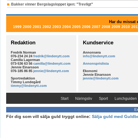
Bakker vinner Bergslagsloppet igen: ”Trevligt”
Har du missat e
1999
2000
2001
2002
2003
2004
2005
2006
2007
2008
2009
2010
201
Redaktion
Kundservice
Fredrik Norman
Annonsera
076-234 24 24
fredrik@lindenytt.com
info@lindenytt.com
Camilla Lagerman
073-536 63 56
camilla@lindenytt.com
Annonsprislista
Jennie Einarsson
076-185 86 85
jennie@lindenytt.com
Ekonomi
Jennie Einarsson
Sportredaktion
jennie@lindenytt.com
Timmy Lundegård
timmy@lindenytt.com
Start
Näringsliv
Sport
Lunchguiden
Ex
För dig som vill sälja guld tryggt online:
Sälja guld med Guldb