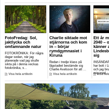
FotoFredag: Sol,
Charlie siktade mot
Ett år 
jaktlycka och
stjärnorna och kom
2040 – 
omfamnande natur
in – börjar
känner a
rymdgymnasiet i
Lindesb
FOTOKRÖNIKA: För några
Kiruna
sig
dagar sedan, när jag
planerade vad jag skulle
Redan i tredje klass på
INSÄNDAR
sikta på i denna veckas
lågstadiet bestämde sig
har bott i 
fotokrönika, s...
Charlie Axelsson för att ...
och jag bru
mig med ..
Visa hela artikeln
Visa hela artikeln
Visa hela