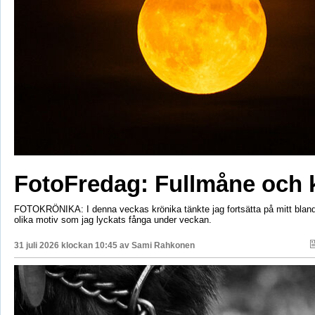
FotoFredag: Fullmåne och 
FOTOKRÖNIKA: I denna veckas krönika tänkte jag fortsätta på mitt bla
olika motiv som jag lyckats fånga under veckan.
31 juli 2026 klockan 10:45 av
Sami Rahkonen