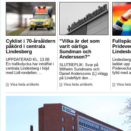
Cyklist i 70-årsåldern
”Vilka är det som
Fullspä
påkörd i centrala
varit oärliga
Pridevec
Lindesberg
Sundman och
Lindesb
Andersson?”
UPPDATERAD KL. 13.08:
Lindesber
En trafikolycka har inträffat i
laddat upp 
SLUTREPLIK: Svar på
centrala Lindesberg i höjd
Pridevecka
Wilhelm Sundmans och
med Lidl-rondellen. ...
fylld med ak
Daniel Anderssons (L) inlägg
på LindeNytt den ...
Visa hela artikeln
Visa hela artikeln
Visa hela