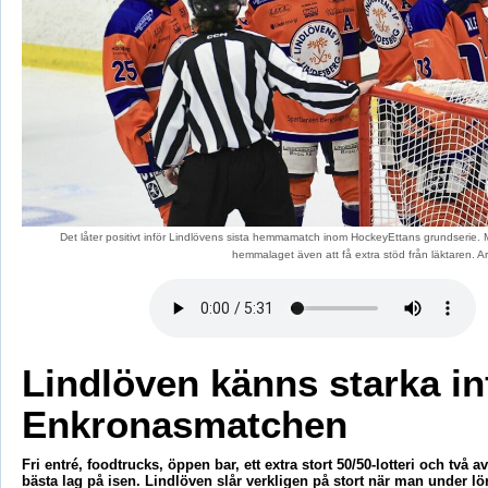
Det låter positivt inför Lindlövens sista hemmamatch inom HockeyEttans grundserie. 
hemmalaget även att få extra stöd från läktaren. A
Lindlöven känns starka in
Enkronasmatchen
Fri entré, foodtrucks, öppen bar, ett extra stort 50/50-lotteri och två 
bästa lag på isen. Lindlöven slår verkligen på stort när man under lö