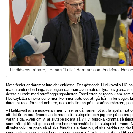
Lindlövens tränare, Lennart ”Lelle” Hermansson. Arkivfoto: Hass
Motståndet är däremot inte det enklaste. Det gästande Hudiksvalls HC har 
match under den långa säsongen där man även noterar fyra oavgjorda stri
dessa slutade med straffläggningsvinster. Tabellettan är redan klara som 
HockeyEttans norra serie men kommer trots det att gå hårt in för seger. L
däremot redo för strid och tror, trots tabellettan på motståndarbänken, på 
– Hudiksvall är seriesuverän men vi ser ändå framemot att få spela mot d
att det är en bra förberedande match till slutspelet och jag tror på en bra p
våran sida. Även om vi är slutspelsklara så vill vi försöka komma så långt
som möjligt för att ge oss större hemmaplansfördel till slutspelet i mars. N
tillbaka folk i truppen så vi ska försöka slå dem nu, vi ska bädda upp det b
serieavslutningen, säger Lennart som hoppas på extra mycket stöd till ser