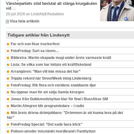
Vänsterpartiets stöd beslutat att stänga kirurgakuten
vid ...
20 juli 2026 av LindeNytt Redaktion
Visa hela artikeln
Tidigare artiklar från Lindenytt
Far och son fixar truckerfest
FotoFredag: Surt sa räven…
Bildextra: Martin skapade magi under årets varmaste kväll
Lista: Se vilka som har lottats ett kräftfiskeland
Arrangören: ”Man vill inte missa det här”
Trippla rekord när StreetWeek intog Lindesberg
FotoFredag: Rik flora och världens snabbaste djur
Nu öppnar man för att sälja Gamla kirurgen
Jonas från Guldsmedshyttan klar för final i Bussförar-SM
Martin Almgren blir programledare – i radio
Möt årets drivna drömjobbare: ”Drömmen är att kunna leva på det
här”
FotoFredag Special: ”Det sade bara klick”
Polisen utreder misstänkt mordbrand i Fanthyttan