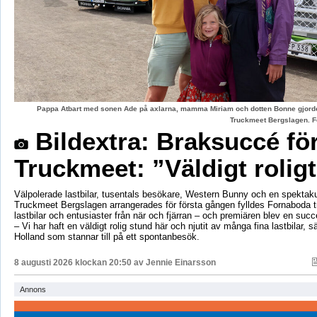
Pappa Atbart med sonen Ade på axlarna, mamma Miriam och dotten Bonne gjord
Truckmeet Bergslagen. F
Bildextra: Braksuccé fö
Truckmeet: ”Väldigt rolig
Välpolerade lastbilar, tusentals besökare, Western Bunny och en spektaku
Truckmeet Bergslagen arrangerades för första gången fylldes Fornaboda 
lastbilar och entusiaster från när och fjärran – och premiären blev en succ
– Vi har haft en väldigt rolig stund här och njutit av många fina lastbilar, s
Holland som stannar till på ett spontanbesök.
8 augusti 2026 klockan 20:50 av
Jennie Einarsson
Annons