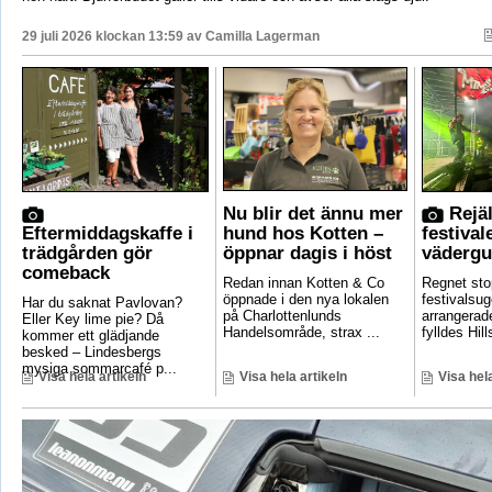
29 juli 2026 klockan 13:59 av
Camilla Lagerman
Nu blir det ännu mer
Rejäl
Eftermiddagskaffe i
hund hos Kotten –
festival
trädgården gör
öppnar dagis i höst
vädergu
comeback
Redan innan Kotten & Co
Regnet sto
öppnade i den nya lokalen
festivalsug
Har du saknat Pavlovan?
på Charlottenlunds
arrangerade
Eller Key lime pie? Då
Handelsområde, strax ...
fylldes Hill
kommer ett glädjande
besked – Lindesbergs
mysiga sommarcafé p...
Visa hela artikeln
Visa hela artikeln
Visa hela