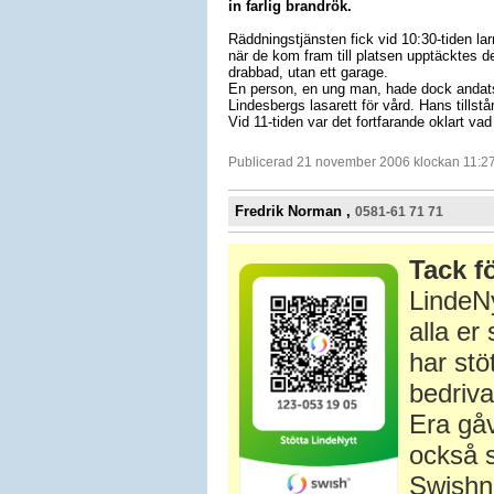
in farlig brandrök.
Räddningstjänsten fick vid 10:30-tiden lar
när de kom fram till platsen upptäcktes de
drabbad, utan ett garage.
En person, en ung man, hade dock andats 
Lindesbergs lasarett för vård. Hans tillstånd
Vid 11-tiden var det fortfarande oklart 
Publicerad 21 november 2006 klockan 11:2
Fredrik Norman ,
0581-61 71 71
Tack fö
LindeNy
alla e
har stö
bedriva
Era gåv
också s
Swishn