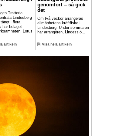
s
genomfört – så gick
det
gen Trattoria
entrala Lindesberg
Om två veckor arrangeras
stängt i flera
allmänhetens kräftfiske i
u har bolaget
Lindesberg. Under sommaren
rksamheten, Lotus
har arrangören, Lindessjö...
la artikeln
Visa hela artikeln