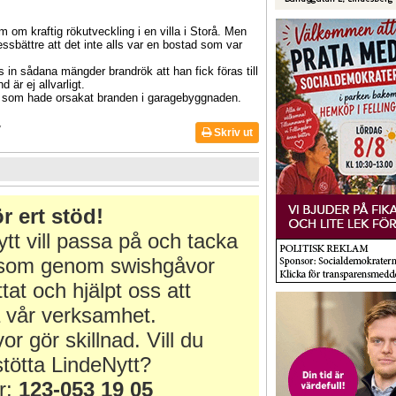
m om kraftig rökutveckling i en villa i Storå. Men
ssbättre att det inte alls var en bostad som var
in sådana mängder brandrök att han fick föras till
 är ej allvarligt.
vad som hade orsakat branden i garagebyggnaden.
7
Skriv ut
r ert stöd!
tt vill passa på och tacka
r som genom swishgåvor
ttat och hjälpt oss att
 vår verksamhet.
or gör skillnad. Vill du
tötta LindeNytt?
r:
123-053 19 05