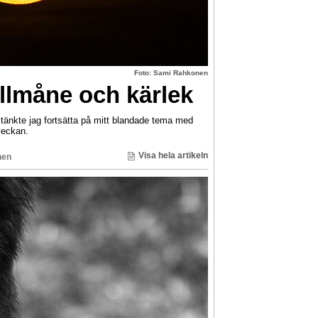
Foto: Sami Rahkonen
llmåne och kärlek
nkte jag fortsätta på mitt blandade tema med
veckan.
Visa hela artikeln
nen