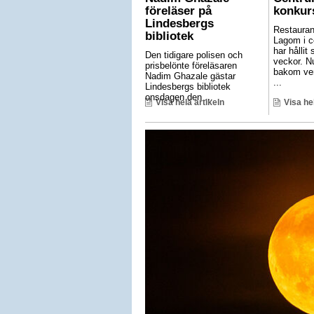
föreläser på
konkur
Lindesbergs
Restauran
bibliotek
Lagom i c
har hållit 
Den tidigare polisen och
veckor. N
prisbelönte föreläsaren
bakom ve
Nadim Ghazale gästar
...
Lindesbergs bibliotek
onsdagen den ...
Visa hela artikeln
Visa he