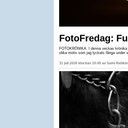
FotoFredag: Fu
FOTOKRÖNIKA: I denna veckas krönika tä
olika motiv som jag lyckats fånga under 
31 juli 2026 klockan 10:45 av
Sami Rahko