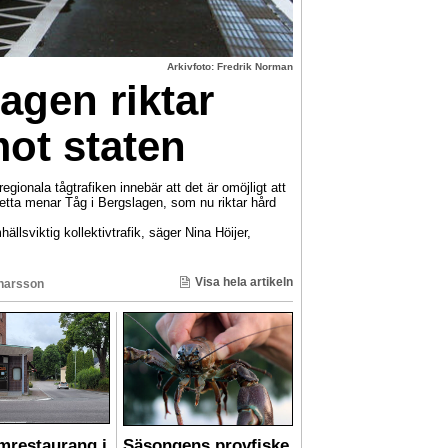
Arkivfoto: Fredrik Norman
agen riktar
mot staten
gionala tågtrafiken innebär att det är omöjligt att
 Detta menar Tåg i Bergslagen, som nu riktar hård
hällsviktig kollektivtrafik, säger Nina Höijer,
Visa hela artikeln
inarsson
mrestaurang i
Säsongens provfiske