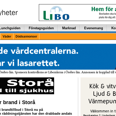
Lunchguiden
Företagsguiden
Marknad
Evenemang
Ko
Väder
Dödsannonser
r brand i Storå
tt brandtillbud i Storå nu på
ån räddningstjänsten har den drabbade andats