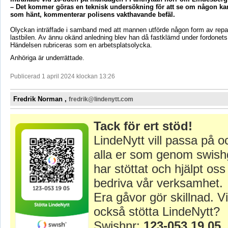
– Det kommer göras en teknisk undersökning för att se om någon kan
som hänt, kommenterar polisens vakthavande befäl.
Olyckan inträffade i samband med att mannen utförde någon form av repa
lastbilen. Av ännu okänd anledning blev han då fastklämd under fordonets
Händelsen rubriceras som en arbetsplatsolycka.
Anhöriga är underrättade.
Publicerad 1 april 2024 klockan 13:26
Fredrik Norman ,
fredrik@lindenytt.com
Tack för ert stöd!
LindeNytt vill passa på o
alla er som genom swish
har stöttat och hjälpt oss 
bedriva vår verksamhet.
Era gåvor gör skillnad. Vi
också stötta LindeNytt?
Swishnr:
123-053 19 05