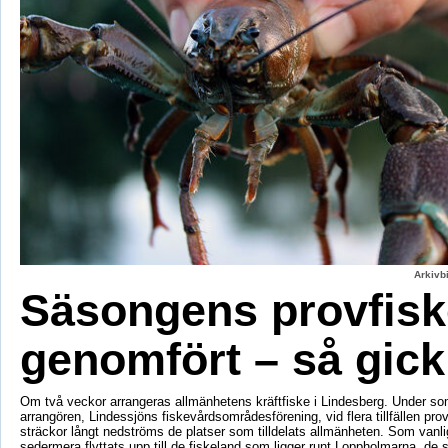
Arkivbi
Säsongens provfisk
genomfört – så gick
Om två veckor arrangeras allmänhetens kräftfiske i Lindesberg. Under s
arrangören, Lindessjöns fiskevårdsområdesförening, vid flera tillfällen prov
sträckor långt nedströms de platser som tilldelats allmänheten. Som vanli
sedermera flyttats upp till de fiskeland som ligger runt Loppholmarna, de 