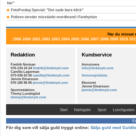
här”
FotoFredag Special: ”Det sade bara klick”
Polisen utreder misstänkt mordbrand i Fanthyttan
Har du missat e
1999
2000
2001
2002
2003
2004
2005
2006
2007
2008
2009
2010
201
Redaktion
Kundservice
Fredrik Norman
Annonsera
076-234 24 24
fredrik@lindenytt.com
info@lindenytt.com
Camilla Lagerman
073-536 63 56
camilla@lindenytt.com
Annonsprislista
Jennie Einarsson
076-185 86 85
jennie@lindenytt.com
Ekonomi
Jennie Einarsson
Sportredaktion
jennie@lindenytt.com
Timmy Lundegård
timmy@lindenytt.com
Start
Näringsliv
Sport
Lunchguiden
Ex
För dig som vill sälja guld tryggt online:
Sälja guld med Guldb