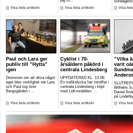
jag fö...
söndagens 
Visa hela artikeln
Visa hela artikeln
Visa hela
Paul och Lara ger
Cyklist i 70-
”Vilka 
publiv till ”Hytta”
årsåldern påkörd i
varit oä
igen
centrala Lindesberg
Sundma
Anders
Drömmen om att driva något
UPPDATERAD KL. 13.08:
eget blev verklighet när Lara
En trafikolycka har inträffat i
SLUTREPLI
och Paul tog över
centrala Lindesberg i höjd
Wilhelm S
Bergsgården i ...
med Lidl-rondellen. ...
Daniel And
på LindeNyt
Visa hela artikeln
Visa hela artikeln
Visa hela