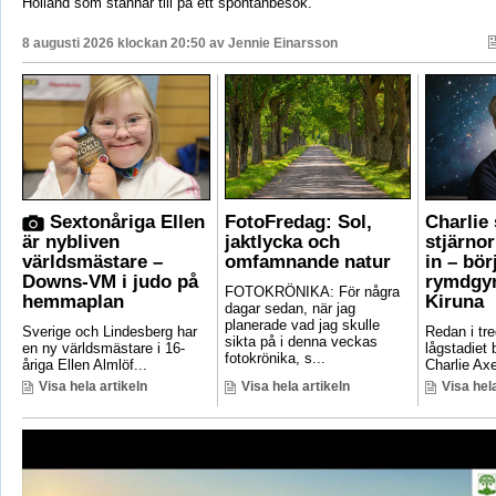
Holland som stannar till på ett spontanbesök.
8 augusti 2026 klockan 20:50 av
Jennie Einarsson
Sextonåriga Ellen
FotoFredag: Sol,
Charlie
är nybliven
jaktlycka och
stjärno
världsmästare –
omfamnande natur
in – bör
Downs-VM i judo på
rymdgym
FOTOKRÖNIKA: För några
hemmaplan
Kiruna
dagar sedan, när jag
planerade vad jag skulle
Sverige och Lindesberg har
Redan i tre
sikta på i denna veckas
en ny världsmästare i 16-
lågstadiet
fotokrönika, s...
åriga Ellen Almlöf...
Charlie Axe
Visa hela artikeln
Visa hela artikeln
Visa hela