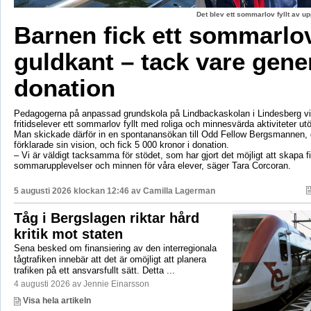
Det blev ett sommarlov fyllt av up
Barnen fick ett sommarl
guldkant – tack vare gene
donation
Pedagogerna på anpassad grundskola på Lindbackaskolan i Lindesberg vil
fritidselever ett sommarlov fyllt med roliga och minnesvärda aktiviteter utö
Man skickade därför in en spontanansökan till Odd Fellow Bergsmannen,
förklarade sin vision, och fick 5 000 kronor i donation.
– Vi är väldigt tacksamma för stödet, som har gjort det möjligt att skapa f
sommarupplevelser och minnen för våra elever, säger Tara Corcoran.
5 augusti 2026 klockan 12:46 av
Camilla Lagerman
Tåg i Bergslagen riktar hård
kritik mot staten
Sena besked om finansiering av den interregionala
tågtrafiken innebär att det är omöjligt att planera
trafiken på ett ansvarsfullt sätt. Detta ...
4 augusti 2026 av Jennie Einarsson
Visa hela artikeln