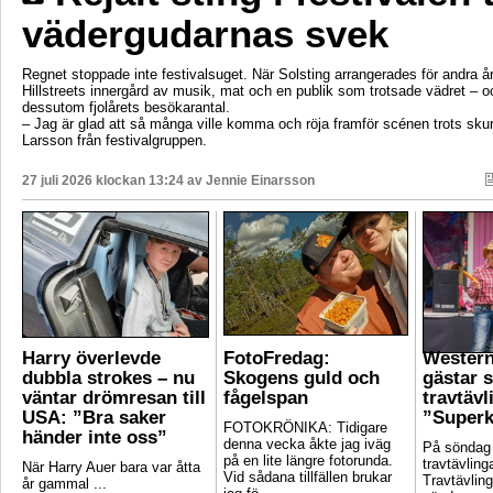
vädergudarnas svek
Regnet stoppade inte festivalsuget. När Solsting arrangerades för andra år
Hillstreets innergård av musik, mat och en publik som trotsade vädret – o
dessutom fjolårets besökarantal.
– Jag är glad att så många ville komma och röja framför scénen trots sku
Larsson från festivalgruppen.
27 juli 2026 klockan 13:24 av
Jennie Einarsson
Harry överlevde
FotoFredag:
Wester
dubbla strokes – nu
Skogens guld och
gästar 
väntar drömresan till
fågelspan
travtävl
USA: ”Bra saker
”Superk
FOTOKRÖNIKA: Tidigare
händer inte oss”
denna vecka åkte jag iväg
På söndag
på en lite längre fotorunda.
travtävlin
När Harry Auer bara var åtta
Vid sådana tillfällen brukar
Travtävlin
år gammal ...