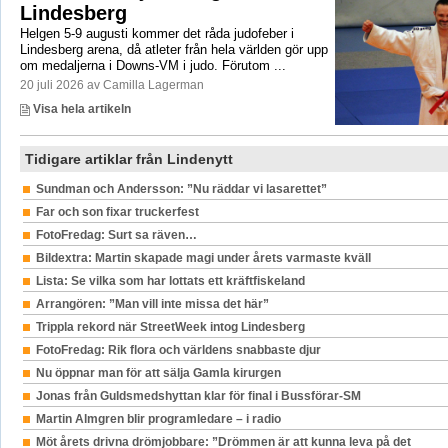
Lindesberg
Helgen 5-9 augusti kommer det råda judofeber i
Lindesberg arena, då atleter från hela världen gör upp
om medaljerna i Downs-VM i judo. Förutom ...
20 juli 2026 av Camilla Lagerman
Visa hela artikeln
Tidigare artiklar från Lindenytt
Sundman och Andersson: ”Nu räddar vi lasarettet”
Far och son fixar truckerfest
FotoFredag: Surt sa räven…
Bildextra: Martin skapade magi under årets varmaste kväll
Lista: Se vilka som har lottats ett kräftfiskeland
Arrangören: ”Man vill inte missa det här”
Trippla rekord när StreetWeek intog Lindesberg
FotoFredag: Rik flora och världens snabbaste djur
Nu öppnar man för att sälja Gamla kirurgen
Jonas från Guldsmedshyttan klar för final i Bussförar-SM
Martin Almgren blir programledare – i radio
Möt årets drivna drömjobbare: ”Drömmen är att kunna leva på det