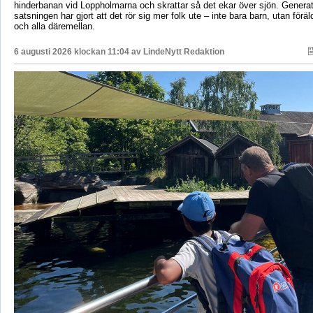
hinderbanan vid Loppholmarna och skrattar så det ekar över sjön. Genera
satsningen har gjort att det rör sig mer folk ute – inte bara barn, utan föräld
och alla däremellan.
6 augusti 2026 klockan 11:04 av
LindeNytt Redaktion