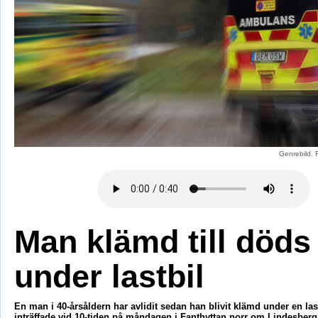
Genrebild. 
Man klämd till döds
under lastbil
En man i 40-årsåldern har avlidit sedan han blivit klämd under en las
inträffade vid 10-tiden på måndagen i Fanthyttan norr om Lindesberg