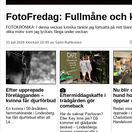
FotoFredag: Fullmåne och 
FOTOKRÖNIKA: I denna veckas krönika tänkte jag fortsätta på mitt bla
olika motiv som jag lyckats fånga under veckan.
31 juli 2026 klockan 10:45 av
Sami Rahkonen
Efter upprepade
Nu blir
förelägganden –
Eftermiddagskaffe i
hund ho
kvinna får djurförbud
trädgården gör
öppnar 
comeback
En kvinna i 50-årsåldern,
Redan inna
hemmahörande i Lindesberg,
öppnade i 
Har du saknat Pavlovan?
har fått djurförbud efter att
Charlotten
Eller Key lime pie? Då
Lä...
Handelsomr
kommer ett glädjande
besked – Lindesbergs
mysiga sommarcafé p...