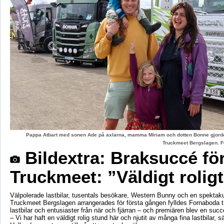
Pappa Atbart med sonen Ade på axlarna, mamma Miriam och dotten Bonne gjord
Truckmeet Bergslagen. F
Bildextra: Braksuccé fö
Truckmeet: ”Väldigt rolig
Välpolerade lastbilar, tusentals besökare, Western Bunny och en spektaku
Truckmeet Bergslagen arrangerades för första gången fylldes Fornaboda 
lastbilar och entusiaster från när och fjärran – och premiären blev en succ
– Vi har haft en väldigt rolig stund här och njutit av många fina lastbilar, s