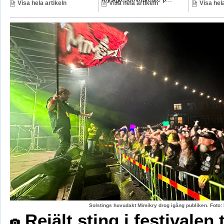
Visa hela artikeln
Visa hela artikeln
Visa hela
Solstings huvudakt Mimikry drog igång publiken. Foto:
Rejält sting i festivalen 