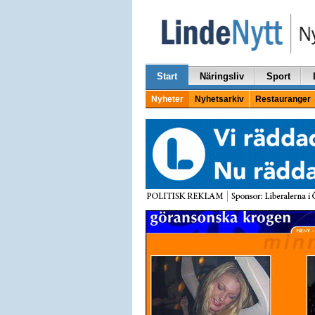
Start
Näringsliv
Sport
Nyheter
Nyhetsarkiv
Restauranger