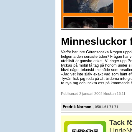
Minnesluckor 
Varför har inte Göransonska Krogen uppd
helgerna den senaste tiden? Frågan har vari
uteblivit är ganska enkel. Vi ringer upp 
lyckas på mobil få tag på honom under sin 
blivit något tekniskt missöde som resulterat
–Jag vet inte själv exakt vad som hänt ef
Tyvärr fick jag reda på att bilderna inte gi
ta nya tag och inrikta oss på kommande hel
Publicerad 2 januari 2002 klockan 16:11
Fredrik Norman ,
0581-61 71 71
Tack fö
LindeNy