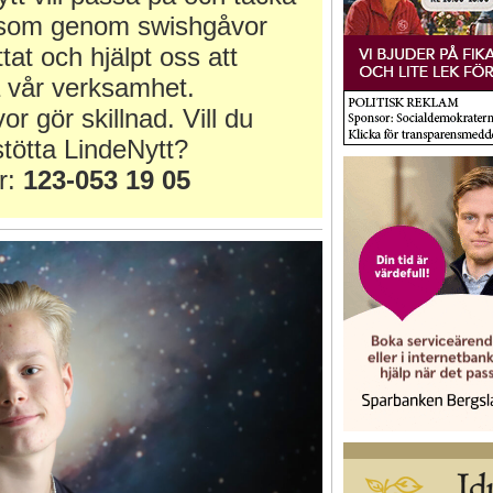
r som genom swishgåvor
ttat och hjälpt oss att
 vår verksamhet.
or gör skillnad. Vill du
tötta LindeNytt?
r:
123-053 19 05