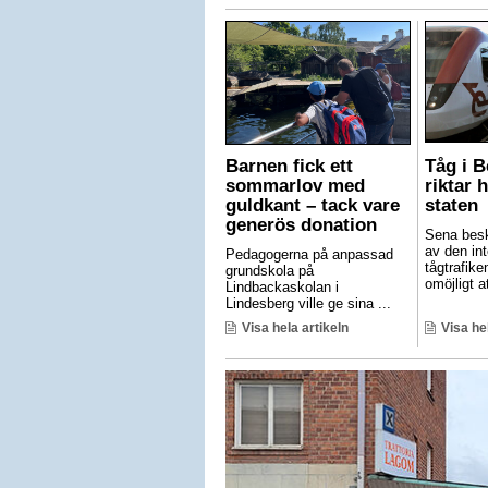
Barnen fick ett
Tåg i 
sommarlov med
riktar 
guldkant – tack vare
staten
generös donation
Sena besk
av den int
Pedagogerna på anpassad
tågtrafike
grundskola på
omöjligt at
Lindbackaskolan i
Lindesberg ville ge sina ...
Visa hela artikeln
Visa he