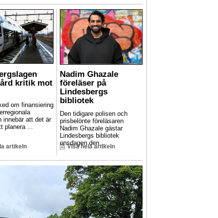
Bergslagen
Nadim Ghazale
hård kritik mot
föreläser på
Lindesbergs
bibliotek
ed om finansiering
erregionala
Den tidigare polisen och
n innebär att det är
prisbelönte föreläsaren
t planera ...
Nadim Ghazale gästar
Lindesbergs bibliotek
onsdagen den ...
la artikeln
Visa hela artikeln