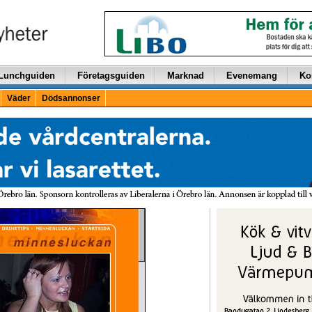
Lunchguiden
Företagsguiden
Marknad
Evenemang
Ko
Väder
Dödsannonser