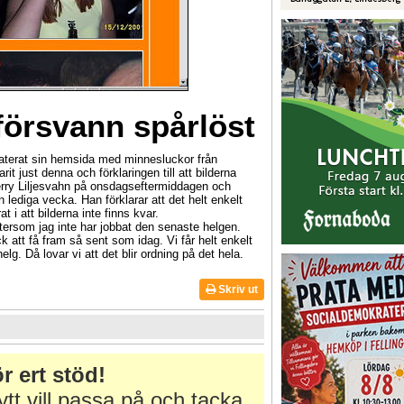
försvann spårlöst
aterat sin hemsida med minnesluckor från
t just denna och förklaringen till att bilderna
Perry Liljesvahn på onsdagseftermiddagen och
lediga vecka. Han förklarar att det helt enkelt
 i att bilderna inte finns kvar.
tersom jag inte har jobbat den senaste helgen.
ck att få fram så sent som idag. Vi får helt enkelt
g. Då lovar vi att det blir ordning på det hela.
Skriv ut
r ert stöd!
tt vill passa på och tacka