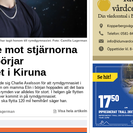
 har tagit honom till rymdgymnasiet. Foto: Camilla Lagerman
e mot stjärnorna
örjar
 i Kiruna
de sig Charlie Axelsson för att rymdgymnasiet i
en om mamma Elin i början hoppades att det bara
 rymden var alldeles för stort. I helgen går flytten
lever kommit in på rymdgymnasiet.
jag ska flytta 120 mil hemifrån! säger han.
Visa hela artikeln
Lagerman