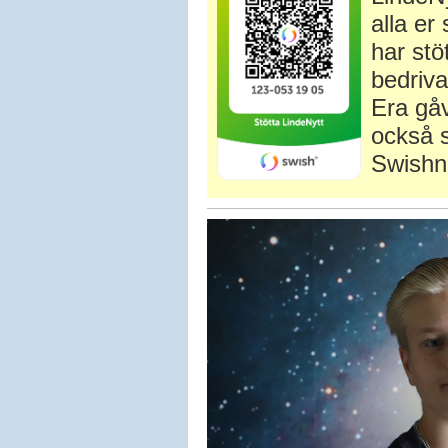
alla e
har stö
bedriva
Era gåv
också s
Swishn